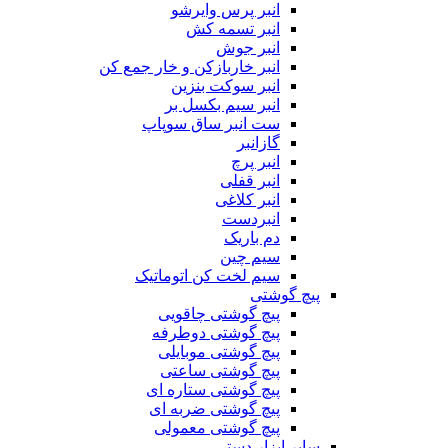
انبر پرس وایرشو
انبر تسمه کش
انبر جوش
انبر خاربازکن و خار جمع کن
انبر سوکت بنزین
انبر سیم بکسل بر
ست انبر ساق سوپاپ
گازانبر
انبر پرچ
انبر قفلی
انبر کلاغی
انبردست
دم باریک
سیم چین
سیم لخت کن اتوماتیک
پیچ گوشتی
پیچ گوشتی چاقویی
پیچ گوشتی دوطرفه
پیچ گوشتی موبایلی
پیچ گوشتی ساعتی
پیچ گوشتی ستاره ای
پیچ گوشتی ضربه ای
پیچ گوشتی معمولی
سایر ابزار دستی