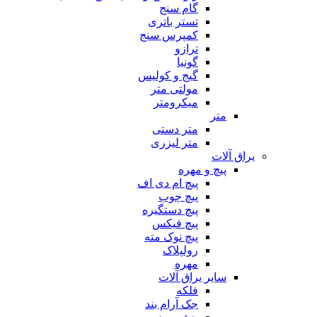
گام سنج
تستر باتری
کمپرس سنج
ترازو
گونیا
گیج و کولیس
مولتی متر
میکرومتر
متر
متر دستی
متر لیزری
یراق آلات
پیچ و مهره
پیچ ام دی اف
پیچ چوب
پیچ دستگیره
پیچ فیکس
پیچ نوک مته
رولپلاک
مهره
سایر یراق آلات
فلکه
جک آرام بند