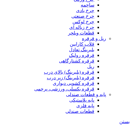
ساچمه
چرخ بادی
چرخ صنعتی
چرخ لوکس
چرخ زباله ای
قطعات ویلچر
ریل و قرقره
قلاب کارابین
بلبرینگ تعادل
قرقره رولیک
قرقره کشتارگاهی
ریل
قرقره (بلبرینگ) بالای درب
قرقره (بلبرینگ) زیر درب
قرقره کشویی دیواری
قرقره بکسلی، ورزشی، پرچمی
پایه و قطعات صندلی
پایه پلاستیکی
پایه فلزی
قطعات صندلی
بستن