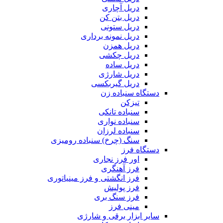
دریل آچاری
دریل بتن کن
دریل ستونی
دریل نمونه برداری
دریل همزن
دریل چکشی
دریل ساده
دریل شارژی
دریل گیربکسی
دستگاه سنباده زن
تیزکن
سنباده تانکی
سنباده نواری
سنباده لرزان
سنگ (چرخ) سنباده رومیزی
دستگاه فرز
اور فرز نجاری
فرز آهنگری
فرز انگشتی و فرز مینیاتوری
فرز پولیش
فرز سنگ بری
مینی فرز
سایر ابزار برقی و شارژی