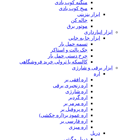
منگنه کوب بادی
میخ کوب بادی
ابزار بنزینی
چاله کن
موتور برق
ابزار انبارداری
ابزار جا به جایی
تسمه حمل بار
جک پالت و استاکر
چرخ دستی حمل بار
کالسکه یا ترولی خرید فروشگاهی
ابزار برقی و شارژی
اره
اره افقی بر
اره زنجیری برقی
اره شارژی
اره گردبر
اره مرمر بر
اره پروفیل بر
اره عمود بر(اره چکشی)
اره فارسی بر
اره میزی
دریل
دریل مگنتی