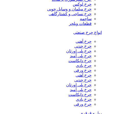
چرخ لوکس
چرخ مبلمان و وسایل چوبی
چرخ نساجی و کشتارگاهی
ساچمه
قطعات ویلچر
انواع چرخ صنعتی
چرخ آهنی
چرخ چدنی
چرخ پلی اورتان
چرخ پلی آمید
چرخ دایکاست
چرخ بادی
چرخ ورقی
چرخ آهنی
چرخ چدنی
چرخ پلی اورتان
چرخ پلی آمید
چرخ دایکاست
چرخ بادی
چرخ ورقی
ریل و قرقره