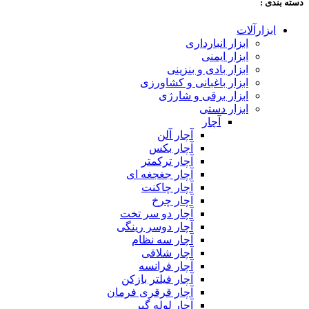
دسته‌ بندی :
ابزارآلات
ابزار انبارداری
ابزار ایمنی
ابزار بادی و بنزینی
ابزار باغبانی و کشاورزی
ابزار برقی و شارژی
ابزار دستی
آچار
آچار آلن
آچار بکس
آچار ترکمتر
آچار جغجغه ای
آچار چاکنت
آچار چرخ
آچار دو سر تخت
آچار دوسر رینگی
آچار سه نظام
آچار شلاقی
آچار فرانسه
آچار فیلتر بازکن
آچار قرقری فرمان
آچار لوله گیر