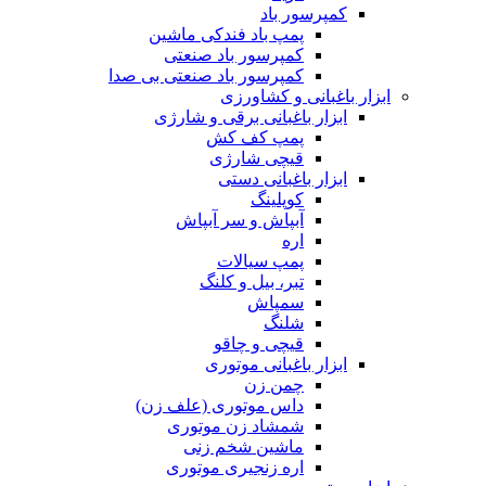
کمپرسور باد
پمپ باد فندکی ماشین
کمپرسور باد صنعتی
کمپرسور باد صنعتی بی صدا
ابزار باغبانی و کشاورزی
ابزار باغبانی برقی و شارژی
پمپ کف کش
قیچی شارژی
ابزار باغبانی دستی
کوپلینگ
آبپاش و سر آبپاش
اره
پمپ سیالات
تبر، بیل و کلنگ
سمپاش
شلنگ
قیچی و چاقو
ابزار باغبانی موتوری
چمن زن
داس موتوری (علف زن)
شمشاد زن موتوری
ماشین شخم زنی
اره زنجیری موتوری