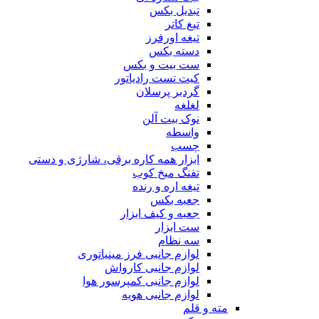
تبدیل بکس
تیغ کاتر
تیغه اورفرز
دسته بکس
ست بیت و بکس
کیت تست رادیاتور
گردبر پرسلان
لغلغه
نوک بیت آلن
واسطه
چسب
ابزار همه کاره برقی، شارژی و دستی
تفنگ میخ کوب
تیغه اره و رنده
جعبه بکس
جعبه و کیف ابزار
ست ابزار
سه نظام
لوازم جانبی فرز مینیاتوری
لوازم جانبی کارواش
لوازم جانبی کمپرسور هوا
لوازم جانبی هویه
مته و قلم