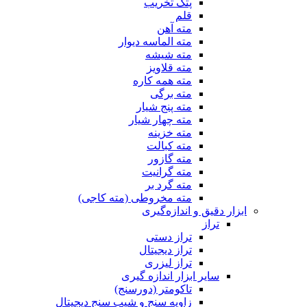
پتک تخریب
قلم
مته آهن
مته الماسه دیوار
مته شیشه
مته قلاویز
مته همه کاره
مته برگی
مته پنج شیار
مته چهار شیار
مته خزینه
مته کبالت
مته گازور
مته گرانیت
مته گرد بر
مته مخروطی (مته کاجی)
ابزار دقیق و اندازه‌گیری
تراز
تراز دستی
تراز دیجیتال
تراز لیزری
سایر ابزار اندازه گیری
تاکومتر (دورسنج)
زاویه سنج و شیب سنج دیجیتال