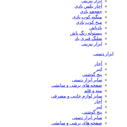
ابزار بنزینی
آچار بکس بادی
جغجغه بادی
منگنه کوب بادی
میخ کوب بادی
بادپاش
پیستوله رنگ پاش
شلنگ فنری باد
ابزار بنزینی
ابزار دستی
آچار
انبر
پیچ گوشتی
سایر ابزار دستی
صفحه های برشی و سایشی
مته و قلم
سایر لوازم جانبی و مصرفی
آچار
انبر
پیچ گوشتی
سایر ابزار دستی
صفحه های برشی و سایشی