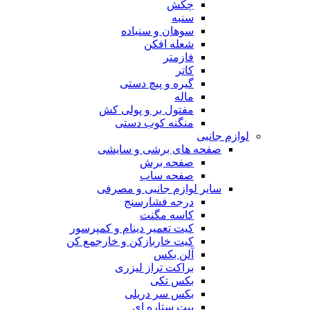
چکش
سنبه
سوهان و سنباده
شعله افکن
فازمتر
کاتر
گیره و پیچ دستی
ماله
مفتول بر و پولی کش
منگنه کوب دستی
لوازم جانبی
صفحه های برشی و سایشی
صفحه برش
صفحه ساب
سایر لوازم جانبی و مصرفی
درجه فشارسنج
کاسه مگنت
کیت تعمیر دینام و کمپرسور
کیت خاربازکن و خارجمع کن
آلن بکس
براکت تراز لیزری
بکس تکی
بکس سر دریلی
بیت ستاره ای