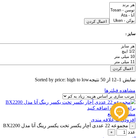
اعمال کردن
سایز :
اعمال کردن
نمایش 1–12 از 50 نتیجه
Sorted by price: high to low
مشاهده فیلترها
برای مقایسه اضافه کنید
مشاهده سریع
افزودن به علاقه مندی
مجموعه 22 عددی آچار یکسر تخت یکسر رینگ آتا مدل BX2200
عدد