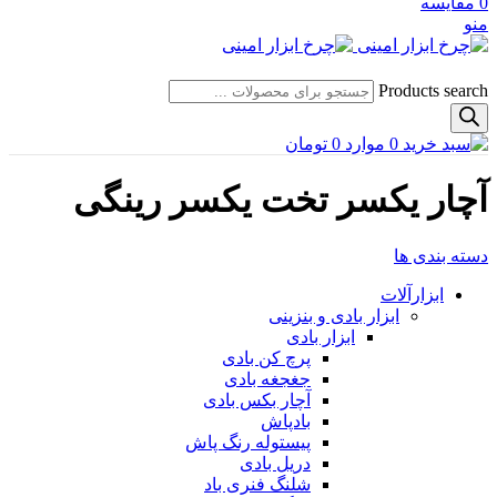
0
مقایسه
منو
Products search
0
موارد
0
تومان
آچار یکسر تخت یکسر رینگی
دسته بندی ها
ابزارآلات
ابزار بادی و بنزینی
ابزار بادی
پرچ کن بادی
جغجغه بادی
آچار بکس بادی
بادپاش
پیستوله رنگ پاش
دریل بادی
شلنگ فنری باد