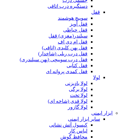
چشمی درب
دستگیره درب اتاقی
قفل
سوییچ هوشمند
قفل آویز
قفل حیاطی
سیلندر(مغزی) قفل
قفل ام دی اف
قفل پهن کلیدی (اتاقی)
قفل درب ریلی (شاخدار)
قفل درب سوییچی (پهن سیلندری)
قفل کتابی
قفل کمدی پروانه ای
لولا
لولا بادبزنی
لولا برگی
لولا تخت
لولا قدی (شاخه ای)
لولا گازور
ابزار ایمنی
سایر ابزار ایمنی
کپسول آتش نشانی
لباس کار
محافظ گوش