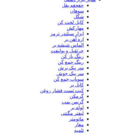
جغجغه بغل
سوهان
شگل
کابل لخت کن
مهارکش
ابزار سیلندر ترمز
اره آهن بر
الماس شیشه بر
جرثقیل و پولیفت
رینگ باز کن
رینگ جمع کن
سر پیک برش
سر پیک جوش
سوپاپ جمع کن
کابل بر
کیت تست فشار روغن
گرمکن
گریس پمپ
لوله بر
لیفتر مگنتی
مانومتر
مغار
تلمبه