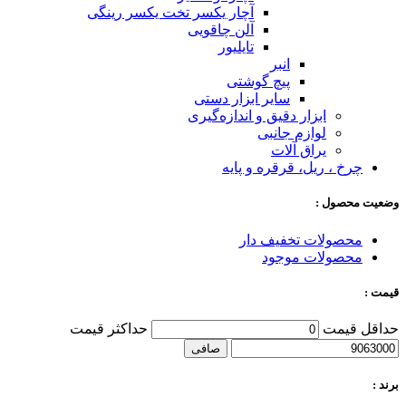
آچار یکسر تخت یکسر رینگی
آلن چاقویی
تایلیور
انبر
پیچ گوشتی
سایر ابزار دستی
ابزار دقیق و اندازه‌گیری
لوازم جانبی
یراق آلات
چرخ ، ریل، قرقره و پایه
وضعیت محصول :
محصولات تخفیف دار
محصولات موجود
قیمت :
حداقل قیمت
حداكثر قيمت
صافی
برند :