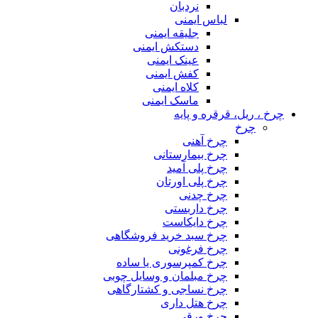
نردبان
لباس ایمنی
جلیقه ایمنی
دستکش ایمنی
عینک ایمنی
کفش ایمنی
کلاه ایمنی
ماسک ایمنی
چرخ ، ریل، قرقره و پایه
چرخ
چرخ آهنی
چرخ بیمارستانی
چرخ پلی آمید
چرخ پلی اورتان
چرخ چدنی
چرخ داربستی
چرخ دایکاست
چرخ سبد خرید فروشگاهی
چرخ فرغونی
چرخ کمپرسوری یا ساده
چرخ مبلمان و وسایل چوبی
چرخ نساجی و کشتارگاهی
چرخ هتل داری
چرخ ورقی