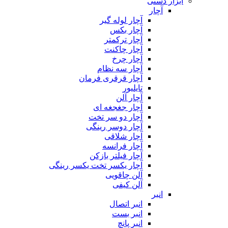
ابزار دستی
آچار
آچار لوله گیر
آچار بکس
آچار ترکمتر
آچار چاکنت
آچار چرخ
آچار سه نظام
آچار قرقری فرمان
تایلیور
آچار آلن
آچار جغجغه ای
آچار دو سر تخت
آچار دوسر رینگی
آچار شلاقی
آچار فرانسه
آچار فیلتر بازکن
آچار یکسر تخت یکسر رینگی
آلن چاقویی
آلن کیفی
انبر
انبر اتصال
انبر بست
انبر پانچ