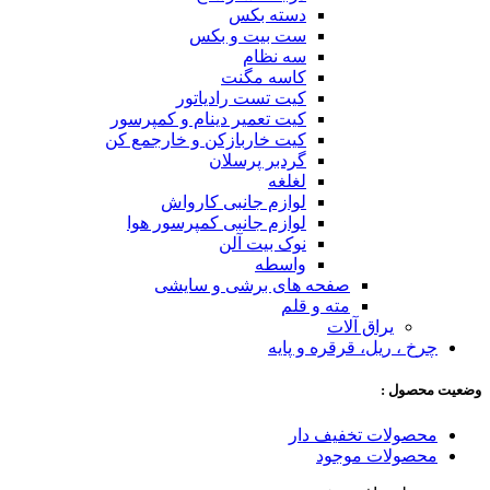
دسته بکس
ست بیت و بکس
سه نظام
کاسه مگنت
کیت تست رادیاتور
کیت تعمیر دینام و کمپرسور
کیت خاربازکن و خارجمع کن
گردبر پرسلان
لغلغه
لوازم جانبی کارواش
لوازم جانبی کمپرسور هوا
نوک بیت آلن
واسطه
صفحه های برشی و سایشی
مته و قلم
یراق آلات
چرخ ، ریل، قرقره و پایه
وضعیت محصول :
محصولات تخفیف دار
محصولات موجود