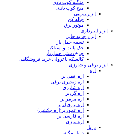
منگنه کوب بادی
میخ کوب بادی
ابزار بنزینی
چاله کن
موتور برق
ابزار انبارداری
ابزار جا به جایی
تسمه حمل بار
جک پالت و استاکر
چرخ دستی حمل بار
کالسکه یا ترولی خرید فروشگاهی
ابزار برقی و شارژی
اره
اره افقی بر
اره زنجیری برقی
اره شارژی
اره گردبر
اره مرمر بر
اره پروفیل بر
اره عمود بر(اره چکشی)
اره فارسی بر
اره میزی
دریل
دریل مگنتی