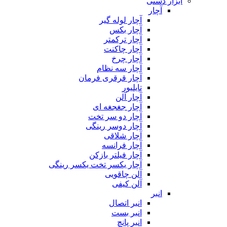
ابزار دستی
آچار
آچار لوله گیر
آچار بکس
آچار ترکمتر
آچار چاکنت
آچار چرخ
آچار سه نظام
آچار قرقری فرمان
تایلیور
آچار آلن
آچار جغجغه ای
آچار دو سر تخت
آچار دوسر رینگی
آچار شلاقی
آچار فرانسه
آچار فیلتر بازکن
آچار یکسر تخت یکسر رینگی
آلن چاقویی
آلن کیفی
انبر
انبر اتصال
انبر بست
انبر پانچ