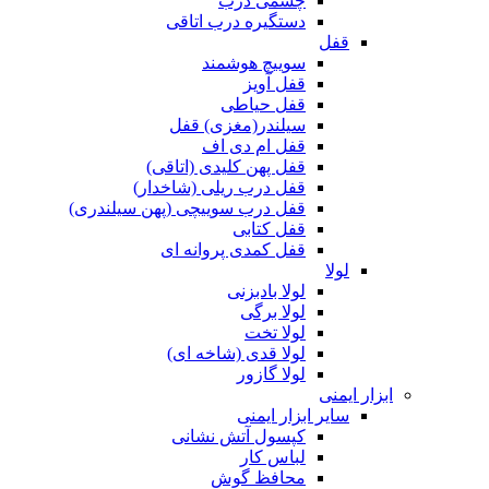
چشمی درب
دستگیره درب اتاقی
قفل
سوییچ هوشمند
قفل آویز
قفل حیاطی
سیلندر(مغزی) قفل
قفل ام دی اف
قفل پهن کلیدی (اتاقی)
قفل درب ریلی (شاخدار)
قفل درب سوییچی (پهن سیلندری)
قفل کتابی
قفل کمدی پروانه ای
لولا
لولا بادبزنی
لولا برگی
لولا تخت
لولا قدی (شاخه ای)
لولا گازور
ابزار ایمنی
سایر ابزار ایمنی
کپسول آتش نشانی
لباس کار
محافظ گوش