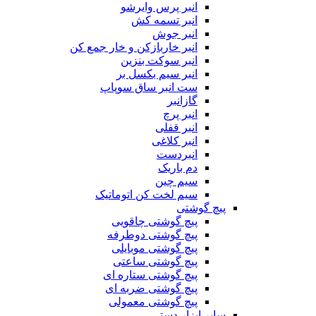
انبر پرس وایرشو
انبر تسمه کش
انبر جوش
انبر خاربازکن و خار جمع کن
انبر سوکت بنزین
انبر سیم بکسل بر
ست انبر ساق سوپاپ
گازانبر
انبر پرچ
انبر قفلی
انبر کلاغی
انبردست
دم باریک
سیم چین
سیم لخت کن اتوماتیک
پیچ گوشتی
پیچ گوشتی چاقویی
پیچ گوشتی دوطرفه
پیچ گوشتی موبایلی
پیچ گوشتی ساعتی
پیچ گوشتی ستاره ای
پیچ گوشتی ضربه ای
پیچ گوشتی معمولی
سایر ابزار دستی