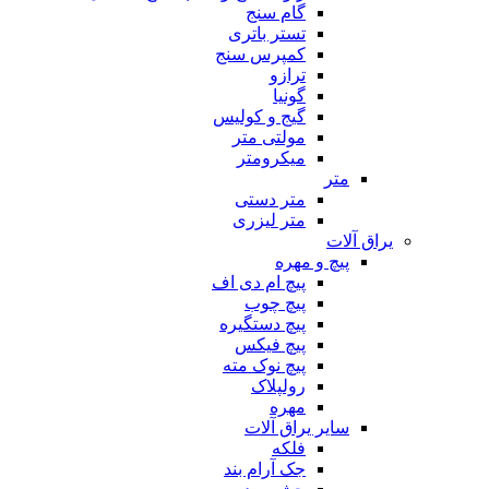
گام سنج
تستر باتری
کمپرس سنج
ترازو
گونیا
گیج و کولیس
مولتی متر
میکرومتر
متر
متر دستی
متر لیزری
یراق آلات
پیچ و مهره
پیچ ام دی اف
پیچ چوب
پیچ دستگیره
پیچ فیکس
پیچ نوک مته
رولپلاک
مهره
سایر یراق آلات
فلکه
جک آرام بند