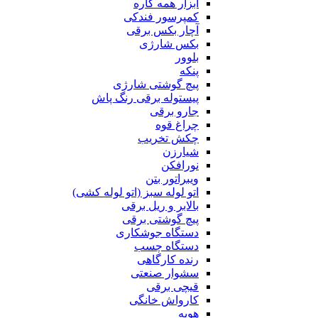
ابزار همه کاره
کمپرسور فندکی
آچار بکس برقی
بکس شارژی
بلوور
پنکه
پیچ گوشتی شارژی
پیستوله برقی رنگ پاش
جارو برقی
چراغ قوه
چکش تخریب
شیارزن
نورافکن
ویبراتور بتن
اتو لوله سبز (اتو لوله کشی)
بالابر و ریل برقی
پیچ گوشتی برقی
دستگاه جوشکاری
دستگاه چسب
رنده کارگاهی
سشوار صنعتی
قیچی برقی
کارواش خانگی
هویه