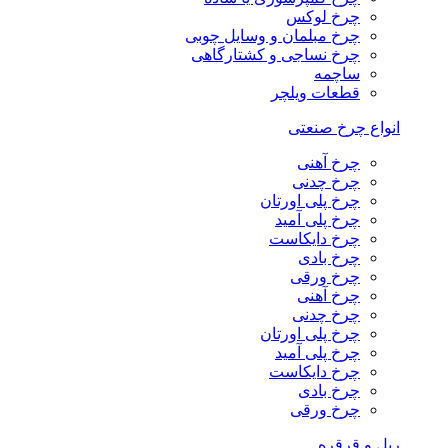
چرخ لوکس
چرخ مبلمان و وسایل چوبی
چرخ نساجی و کشتارگاهی
ساچمه
قطعات ویلچر
انواع چرخ صنعتی
چرخ آهنی
چرخ چدنی
چرخ پلی اورتان
چرخ پلی آمید
چرخ دایکاست
چرخ بادی
چرخ ورقی
چرخ آهنی
چرخ چدنی
چرخ پلی اورتان
چرخ پلی آمید
چرخ دایکاست
چرخ بادی
چرخ ورقی
ریل و قرقره