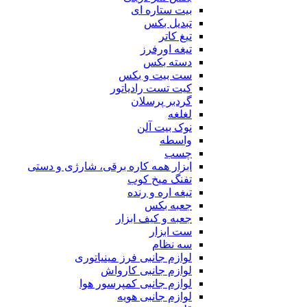
بیت ستاره ای
تبدیل بکس
تیغ کاتر
تیغه اورفرز
دسته بکس
ست بیت و بکس
کیت تست رادیاتور
گردبر پرسلان
لغلغه
نوک بیت آلن
واسطه
چسب
ابزار همه کاره برقی، شارژی و دستی
تفنگ میخ کوب
تیغه اره و رنده
جعبه بکس
جعبه و کیف ابزار
ست ابزار
سه نظام
لوازم جانبی فرز مینیاتوری
لوازم جانبی کارواش
لوازم جانبی کمپرسور هوا
لوازم جانبی هویه