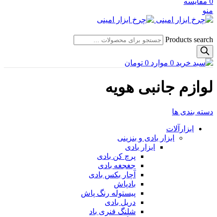
0
مقایسه
منو
Products search
0
موارد
0
تومان
لوازم جانبی هویه
دسته بندی ها
ابزارآلات
ابزار بادی و بنزینی
ابزار بادی
پرچ کن بادی
جغجغه بادی
آچار بکس بادی
بادپاش
پیستوله رنگ پاش
دریل بادی
شلنگ فنری باد