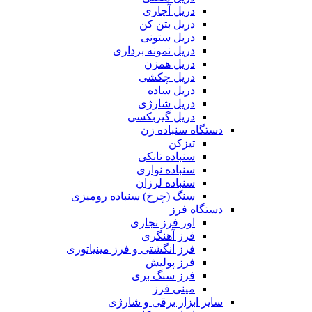
دریل آچاری
دریل بتن کن
دریل ستونی
دریل نمونه برداری
دریل همزن
دریل چکشی
دریل ساده
دریل شارژی
دریل گیربکسی
دستگاه سنباده زن
تیزکن
سنباده تانکی
سنباده نواری
سنباده لرزان
سنگ (چرخ) سنباده رومیزی
دستگاه فرز
اور فرز نجاری
فرز آهنگری
فرز انگشتی و فرز مینیاتوری
فرز پولیش
فرز سنگ بری
مینی فرز
سایر ابزار برقی و شارژی