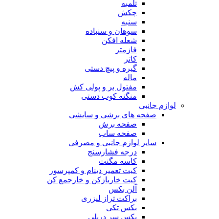
تلمبه
چکش
سنبه
سوهان و سنباده
شعله افکن
فازمتر
کاتر
گیره و پیچ دستی
ماله
مفتول بر و پولی کش
منگنه کوب دستی
لوازم جانبی
صفحه های برشی و سایشی
صفحه برش
صفحه ساب
سایر لوازم جانبی و مصرفی
درجه فشارسنج
کاسه مگنت
کیت تعمیر دینام و کمپرسور
کیت خاربازکن و خارجمع کن
آلن بکس
براکت تراز لیزری
بکس تکی
بکس سر دریلی