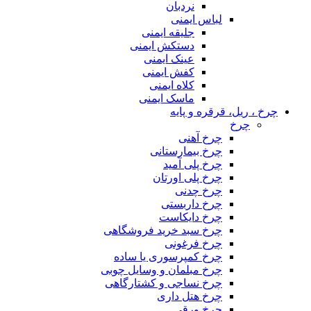
نردبان
لباس ایمنی
جلیقه ایمنی
دستکش ایمنی
عینک ایمنی
کفش ایمنی
کلاه ایمنی
ماسک ایمنی
چرخ ، ریل، قرقره و پایه
چرخ
چرخ آهنی
چرخ بیمارستانی
چرخ پلی آمید
چرخ پلی اورتان
چرخ چدنی
چرخ داربستی
چرخ دایکاست
چرخ سبد خرید فروشگاهی
چرخ فرغونی
چرخ کمپرسوری یا ساده
چرخ مبلمان و وسایل چوبی
چرخ نساجی و کشتارگاهی
چرخ هتل داری
چرخ ورقی