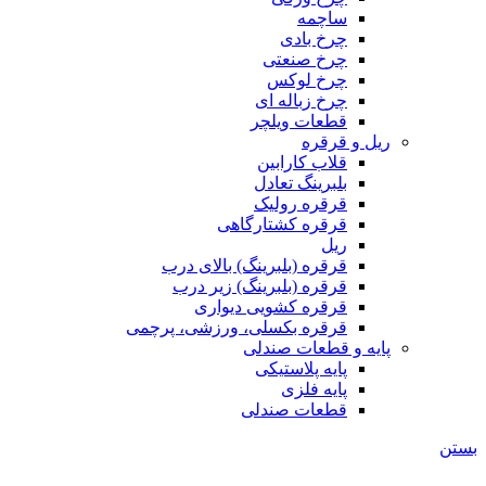
ساچمه
چرخ بادی
چرخ صنعتی
چرخ لوکس
چرخ زباله ای
قطعات ویلچر
ریل و قرقره
قلاب کارابین
بلبرینگ تعادل
قرقره رولیک
قرقره کشتارگاهی
ریل
قرقره (بلبرینگ) بالای درب
قرقره (بلبرینگ) زیر درب
قرقره کشویی دیواری
قرقره بکسلی، ورزشی، پرچمی
پایه و قطعات صندلی
پایه پلاستیکی
پایه فلزی
قطعات صندلی
بستن