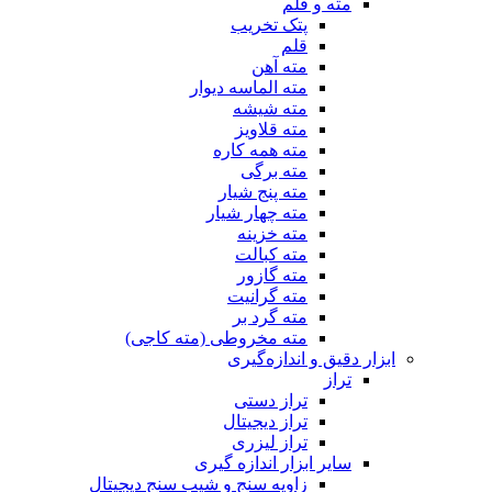
مته و قلم
پتک تخریب
قلم
مته آهن
مته الماسه دیوار
مته شیشه
مته قلاویز
مته همه کاره
مته برگی
مته پنج شیار
مته چهار شیار
مته خزینه
مته کبالت
مته گازور
مته گرانیت
مته گرد بر
مته مخروطی (مته کاجی)
ابزار دقیق و اندازه‌گیری
تراز
تراز دستی
تراز دیجیتال
تراز لیزری
سایر ابزار اندازه گیری
زاویه سنج و شیب سنج دیجیتال