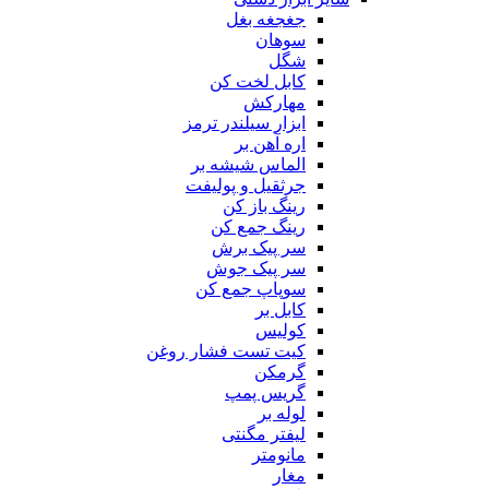
جغجغه بغل
سوهان
شگل
کابل لخت کن
مهارکش
ابزار سیلندر ترمز
اره آهن بر
الماس شیشه بر
جرثقیل و پولیفت
رینگ باز کن
رینگ جمع کن
سر پیک برش
سر پیک جوش
سوپاپ جمع کن
کابل بر
کولیس
کیت تست فشار روغن
گرمکن
گریس پمپ
لوله بر
لیفتر مگنتی
مانومتر
مغار