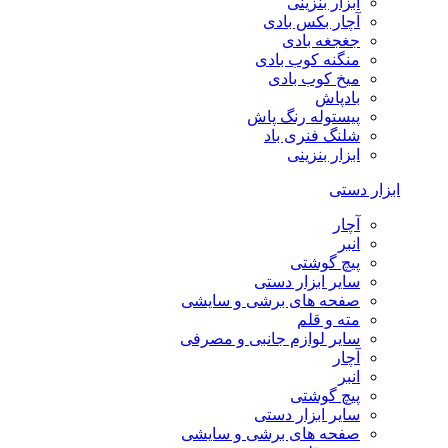
ابزار بنزینی
آچار بکس بادی
جغجغه بادی
منگنه کوب بادی
میخ کوب بادی
بادپاش
پیستوله رنگ پاش
شلنگ فنری باد
ابزار بنزینی
ابزار دستی
آچار
انبر
پیچ گوشتی
سایر ابزار دستی
صفحه های برشی و سایشی
مته و قلم
سایر لوازم جانبی و مصرفی
آچار
انبر
پیچ گوشتی
سایر ابزار دستی
صفحه های برشی و سایشی