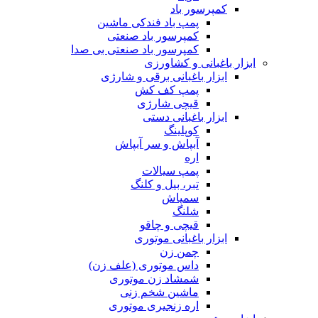
کمپرسور باد
پمپ باد فندکی ماشین
کمپرسور باد صنعتی
کمپرسور باد صنعتی بی صدا
ابزار باغبانی و کشاورزی
ابزار باغبانی برقی و شارژی
پمپ کف کش
قیچی شارژی
ابزار باغبانی دستی
کوپلینگ
آبپاش و سر آبپاش
اره
پمپ سیالات
تبر، بیل و کلنگ
سمپاش
شلنگ
قیچی و چاقو
ابزار باغبانی موتوری
چمن زن
داس موتوری (علف زن)
شمشاد زن موتوری
ماشین شخم زنی
اره زنجیری موتوری