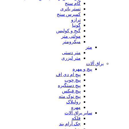
گام سنج
تستر باتری
کمپرس سنج
ترازو
گونیا
گیج و کولیس
مولتی متر
میکرومتر
متر
متر دستی
متر لیزری
یراق آلات
پیچ و مهره
پیچ ام دی اف
پیچ چوب
پیچ دستگیره
پیچ فیکس
پیچ نوک مته
رولپلاک
مهره
سایر یراق آلات
فلکه
جک آرام بند