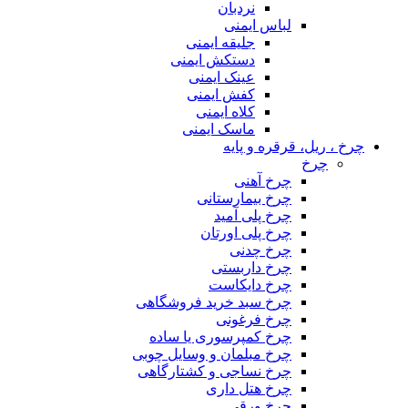
نردبان
لباس ایمنی
جلیقه ایمنی
دستکش ایمنی
عینک ایمنی
کفش ایمنی
کلاه ایمنی
ماسک ایمنی
چرخ ، ریل، قرقره و پایه
چرخ
چرخ آهنی
چرخ بیمارستانی
چرخ پلی آمید
چرخ پلی اورتان
چرخ چدنی
چرخ داربستی
چرخ دایکاست
چرخ سبد خرید فروشگاهی
چرخ فرغونی
چرخ کمپرسوری یا ساده
چرخ مبلمان و وسایل چوبی
چرخ نساجی و کشتارگاهی
چرخ هتل داری
چرخ ورقی