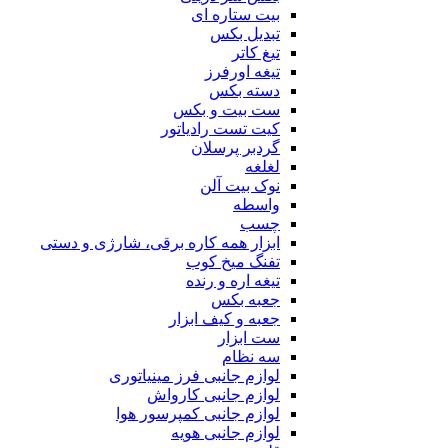
بیت ستاره ای
تبدیل بکس
تیغ کاتر
تیغه اورفرز
دسته بکس
ست بیت و بکس
کیت تست رادیاتور
گردبر پرسلان
لغلغه
نوک بیت آلن
واسطه
چسب
ابزار همه کاره برقی، شارژی و دستی
تفنگ میخ کوب
تیغه اره و رنده
جعبه بکس
جعبه و کیف ابزار
ست ابزار
سه نظام
لوازم جانبی فرز مینیاتوری
لوازم جانبی کارواش
لوازم جانبی کمپرسور هوا
لوازم جانبی هویه