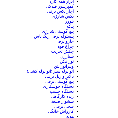
ابزار همه کاره
کمپرسور فندکی
آچار بکس برقی
بکس شارژی
بلوور
پنکه
پیچ گوشتی شارژی
پیستوله برقی رنگ پاش
جارو برقی
چراغ قوه
چکش تخریب
شیارزن
نورافکن
ویبراتور بتن
اتو لوله سبز (اتو لوله کشی)
بالابر و ریل برقی
پیچ گوشتی برقی
دستگاه جوشکاری
دستگاه چسب
رنده کارگاهی
سشوار صنعتی
قیچی برقی
کارواش خانگی
هویه