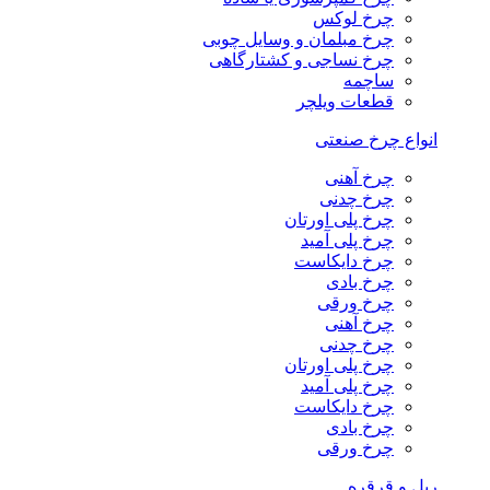
چرخ لوکس
چرخ مبلمان و وسایل چوبی
چرخ نساجی و کشتارگاهی
ساچمه
قطعات ویلچر
انواع چرخ صنعتی
چرخ آهنی
چرخ چدنی
چرخ پلی اورتان
چرخ پلی آمید
چرخ دایکاست
چرخ بادی
چرخ ورقی
چرخ آهنی
چرخ چدنی
چرخ پلی اورتان
چرخ پلی آمید
چرخ دایکاست
چرخ بادی
چرخ ورقی
ریل و قرقره