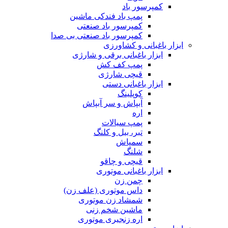
کمپرسور باد
پمپ باد فندکی ماشین
کمپرسور باد صنعتی
کمپرسور باد صنعتی بی صدا
ابزار باغبانی و کشاورزی
ابزار باغبانی برقی و شارژی
پمپ کف کش
قیچی شارژی
ابزار باغبانی دستی
کوپلینگ
آبپاش و سر آبپاش
اره
پمپ سیالات
تبر، بیل و کلنگ
سمپاش
شلنگ
قیچی و چاقو
ابزار باغبانی موتوری
چمن زن
داس موتوری (علف زن)
شمشاد زن موتوری
ماشین شخم زنی
اره زنجیری موتوری