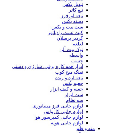
تبدیل بکس
تیغ کاتر
تیغه اورفرز
دسته بکس
ست بیت و بکس
کیت تست رادیاتور
گردبر پرسلان
لغلغه
نوک بیت آلن
واسطه
چسب
ابزار همه کاره برقی، شارژی و دستی
تفنگ میخ کوب
تیغه اره و رنده
جعبه بکس
جعبه و کیف ابزار
ست ابزار
سه نظام
لوازم جانبی فرز مینیاتوری
لوازم جانبی کارواش
لوازم جانبی کمپرسور هوا
لوازم جانبی هویه
مته و قلم