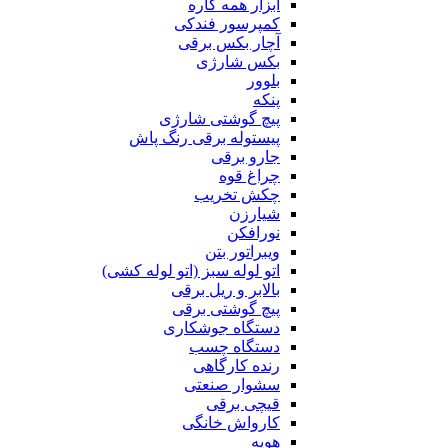
ابزار همه کاره
کمپرسور فندکی
آچار بکس برقی
بکس شارژی
بلوور
پنکه
پیچ گوشتی شارژی
پیستوله برقی رنگ پاش
جارو برقی
چراغ قوه
چکش تخریب
شیارزن
نورافکن
ویبراتور بتن
اتو لوله سبز (اتو لوله کشی)
بالابر و ریل برقی
پیچ گوشتی برقی
دستگاه جوشکاری
دستگاه چسب
رنده کارگاهی
سشوار صنعتی
قیچی برقی
کارواش خانگی
هویه