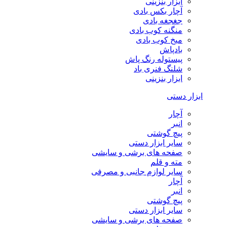
ابزار بنزینی
آچار بکس بادی
جغجغه بادی
منگنه کوب بادی
میخ کوب بادی
بادپاش
پیستوله رنگ پاش
شلنگ فنری باد
ابزار بنزینی
ابزار دستی
آچار
انبر
پیچ گوشتی
سایر ابزار دستی
صفحه های برشی و سایشی
مته و قلم
سایر لوازم جانبی و مصرفی
آچار
انبر
پیچ گوشتی
سایر ابزار دستی
صفحه های برشی و سایشی