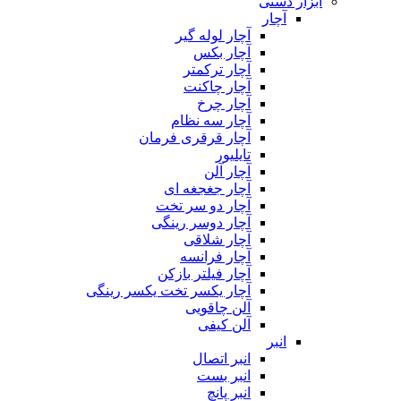
ابزار دستی
آچار
آچار لوله گیر
آچار بکس
آچار ترکمتر
آچار چاکنت
آچار چرخ
آچار سه نظام
آچار قرقری فرمان
تایلیور
آچار آلن
آچار جغجغه ای
آچار دو سر تخت
آچار دوسر رینگی
آچار شلاقی
آچار فرانسه
آچار فیلتر بازکن
آچار یکسر تخت یکسر رینگی
آلن چاقویی
آلن کیفی
انبر
انبر اتصال
انبر بست
انبر پانچ