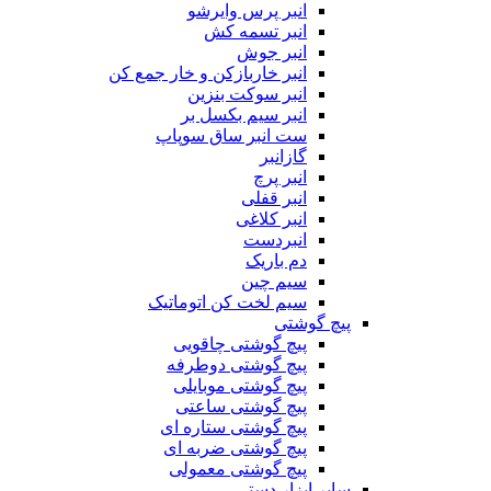
انبر پرس وایرشو
انبر تسمه کش
انبر جوش
انبر خاربازکن و خار جمع کن
انبر سوکت بنزین
انبر سیم بکسل بر
ست انبر ساق سوپاپ
گازانبر
انبر پرچ
انبر قفلی
انبر کلاغی
انبردست
دم باریک
سیم چین
سیم لخت کن اتوماتیک
پیچ گوشتی
پیچ گوشتی چاقویی
پیچ گوشتی دوطرفه
پیچ گوشتی موبایلی
پیچ گوشتی ساعتی
پیچ گوشتی ستاره ای
پیچ گوشتی ضربه ای
پیچ گوشتی معمولی
سایر ابزار دستی