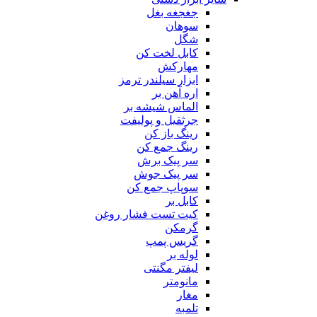
جغجغه بغل
سوهان
شگل
کابل لخت کن
مهارکش
ابزار سیلندر ترمز
اره آهن بر
الماس شیشه بر
جرثقیل و پولیفت
رینگ باز کن
رینگ جمع کن
سر پیک برش
سر پیک جوش
سوپاپ جمع کن
کابل بر
کیت تست فشار روغن
گرمکن
گریس پمپ
لوله بر
لیفتر مگنتی
مانومتر
مغار
تلمبه