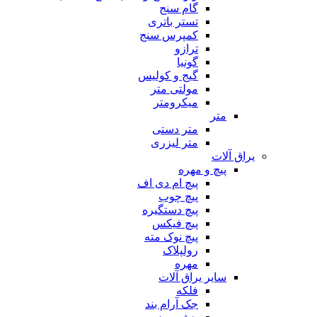
گام سنج
تستر باتری
کمپرس سنج
ترازو
گونیا
گیج و کولیس
مولتی متر
میکرومتر
متر
متر دستی
متر لیزری
یراق آلات
پیچ و مهره
پیچ ام دی اف
پیچ چوب
پیچ دستگیره
پیچ فیکس
پیچ نوک مته
رولپلاک
مهره
سایر یراق آلات
فلکه
جک آرام بند