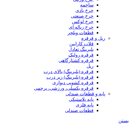
ساچمه
چرخ بادی
چرخ صنعتی
چرخ لوکس
چرخ زباله ای
قطعات ویلچر
ریل و قرقره
قلاب کارابین
بلبرینگ تعادل
قرقره رولیک
قرقره کشتارگاهی
ریل
قرقره (بلبرینگ) بالای درب
قرقره (بلبرینگ) زیر درب
قرقره کشویی دیواری
قرقره بکسلی، ورزشی، پرچمی
پایه و قطعات صندلی
پایه پلاستیکی
پایه فلزی
قطعات صندلی
بستن