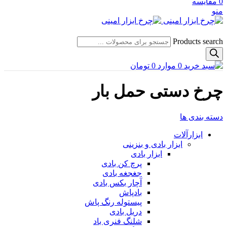
0
مقایسه
منو
Products search
0
موارد
0
تومان
چرخ دستی حمل بار
دسته بندی ها
ابزارآلات
ابزار بادی و بنزینی
ابزار بادی
پرچ کن بادی
جغجغه بادی
آچار بکس بادی
بادپاش
پیستوله رنگ پاش
دریل بادی
شلنگ فنری باد