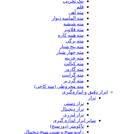
پتک تخریب
قلم
مته آهن
مته الماسه دیوار
مته شیشه
مته قلاویز
مته همه کاره
مته برگی
مته پنج شیار
مته چهار شیار
مته خزینه
مته کبالت
مته گازور
مته گرانیت
مته گرد بر
مته مخروطی (مته کاجی)
ابزار دقیق و اندازه‌گیری
تراز
تراز دستی
تراز دیجیتال
تراز لیزری
سایر ابزار اندازه گیری
تاکومتر (دورسنج)
زاویه سنج و شیب سنج دیجیتال