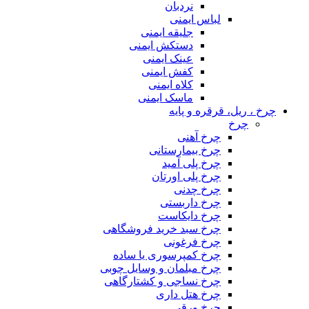
نردبان
لباس ایمنی
جلیقه ایمنی
دستکش ایمنی
عینک ایمنی
کفش ایمنی
کلاه ایمنی
ماسک ایمنی
چرخ ، ریل، قرقره و پایه
چرخ
چرخ آهنی
چرخ بیمارستانی
چرخ پلی آمید
چرخ پلی اورتان
چرخ چدنی
چرخ داربستی
چرخ دایکاست
چرخ سبد خرید فروشگاهی
چرخ فرغونی
چرخ کمپرسوری یا ساده
چرخ مبلمان و وسایل چوبی
چرخ نساجی و کشتارگاهی
چرخ هتل داری
چرخ ورقی