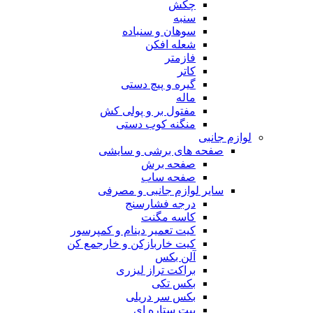
چکش
سنبه
سوهان و سنباده
شعله افکن
فازمتر
کاتر
گیره و پیچ دستی
ماله
مفتول بر و پولی کش
منگنه کوب دستی
لوازم جانبی
صفحه های برشی و سایشی
صفحه برش
صفحه ساب
سایر لوازم جانبی و مصرفی
درجه فشارسنج
کاسه مگنت
کیت تعمیر دینام و کمپرسور
کیت خاربازکن و خارجمع کن
آلن بکس
براکت تراز لیزری
بکس تکی
بکس سر دریلی
بیت ستاره ای