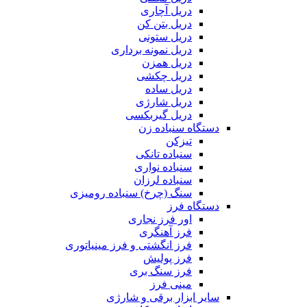
دریل آچاری
دریل بتن کن
دریل ستونی
دریل نمونه برداری
دریل همزن
دریل چکشی
دریل ساده
دریل شارژی
دریل گیربکسی
دستگاه سنباده زن
تیزکن
سنباده تانکی
سنباده نواری
سنباده لرزان
سنگ (چرخ) سنباده رومیزی
دستگاه فرز
اور فرز نجاری
فرز آهنگری
فرز انگشتی و فرز مینیاتوری
فرز پولیش
فرز سنگ بری
مینی فرز
سایر ابزار برقی و شارژی