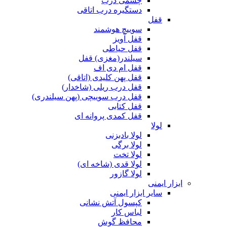
چشمی درب
دستگیره درب اتاقی
قفل
سوییچ هوشمند
قفل آویز
قفل حیاطی
سیلندر(مغزی) قفل
قفل ام دی اف
قفل پهن کلیدی (اتاقی)
قفل درب ریلی (شاخدار)
قفل درب سوییچی (پهن سیلندری)
قفل کتابی
قفل کمدی پروانه ای
لولا
لولا بادبزنی
لولا برگی
لولا تخت
لولا قدی (شاخه ای)
لولا گازور
ابزار ایمنی
سایر ابزار ایمنی
کپسول آتش نشانی
لباس کار
محافظ گوش