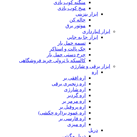
منگنه کوب بادی
میخ کوب بادی
ابزار بنزینی
چاله کن
موتور برق
ابزار انبارداری
ابزار جا به جایی
تسمه حمل بار
جک پالت و استاکر
چرخ دستی حمل بار
کالسکه یا ترولی خرید فروشگاهی
ابزار برقی و شارژی
اره
اره افقی بر
اره زنجیری برقی
اره شارژی
اره گردبر
اره مرمر بر
اره پروفیل بر
اره عمود بر(اره چکشی)
اره فارسی بر
اره میزی
دریل
دریل مگنتی