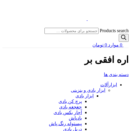
Products search
0
موارد
0
تومان
اره افقی بر
دسته بندی ها
ابزارآلات
ابزار بادی و بنزینی
ابزار بادی
پرچ کن بادی
جغجغه بادی
آچار بکس بادی
بادپاش
پیستوله رنگ پاش
دریل بادی