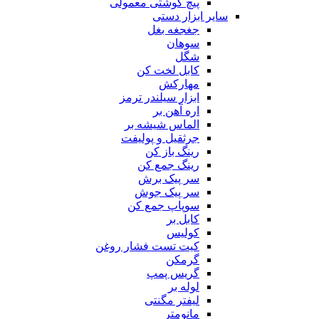
پیچ گوشتی معمولی
سایر ابزار دستی
جغجغه بغل
سوهان
شگل
کابل لخت کن
مهارکش
ابزار سیلندر ترمز
اره آهن بر
الماس شیشه بر
جرثقیل و پولیفت
رینگ باز کن
رینگ جمع کن
سر پیک برش
سر پیک جوش
سوپاپ جمع کن
کابل بر
کولیس
کیت تست فشار روغن
گرمکن
گریس پمپ
لوله بر
لیفتر مگنتی
مانومتر