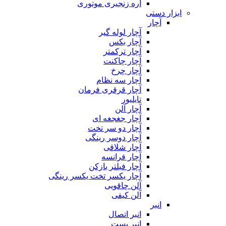
اره زنجیری موتوری
ابزار دستی
آچار
آچار لوله گیر
آچار بکس
آچار ترکمتر
آچار چاکنت
آچار چرخ
آچار سه نظام
آچار قرقری فرمان
تایلیور
آچار آلن
آچار جغجغه ای
آچار دو سر تخت
آچار دوسر رینگی
آچار شلاقی
آچار فرانسه
آچار فیلتر بازکن
آچار یکسر تخت یکسر رینگی
آلن چاقویی
آلن کیفی
انبر
انبر اتصال
انبر بست