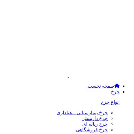
صفحه نخست
چرخ
انواع چرخ
چرخ بیمارستانی – هتلداری
چرخ داربستی
چرخ زباله ای
چرخ فروشگاهی