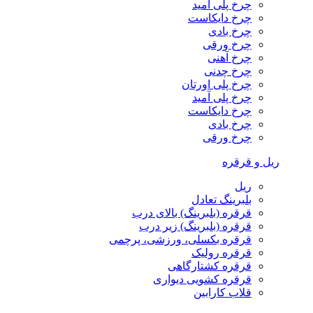
چرخ پلی آمید
چرخ دایکاست
چرخ بادی
چرخ ورقی
چرخ آهنی
چرخ چدنی
چرخ پلی اورتان
چرخ پلی آمید
چرخ دایکاست
چرخ بادی
چرخ ورقی
ریل و قرقره
ریل
بلبرینگ تعادل
قرقره (بلبرینگ) بالای درب
قرقره (بلبرینگ) زیر درب
قرقره بکسلی، ورزشی، پرچمی
قرقره رولیک
قرقره کشتارگاهی
قرقره کشویی دیواری
قلاب کارابین