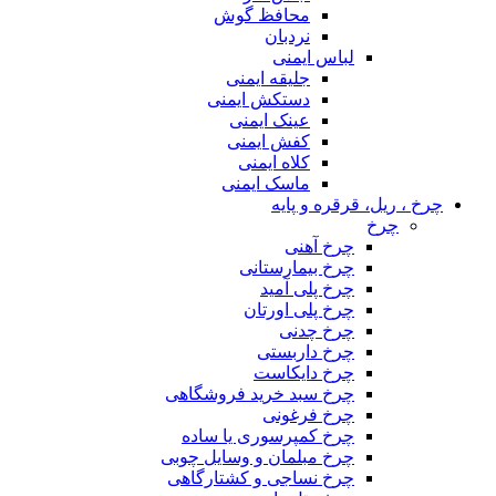
محافظ گوش
نردبان
لباس ایمنی
جلیقه ایمنی
دستکش ایمنی
عینک ایمنی
کفش ایمنی
کلاه ایمنی
ماسک ایمنی
چرخ ، ریل، قرقره و پایه
چرخ
چرخ آهنی
چرخ بیمارستانی
چرخ پلی آمید
چرخ پلی اورتان
چرخ چدنی
چرخ داربستی
چرخ دایکاست
چرخ سبد خرید فروشگاهی
چرخ فرغونی
چرخ کمپرسوری یا ساده
چرخ مبلمان و وسایل چوبی
چرخ نساجی و کشتارگاهی