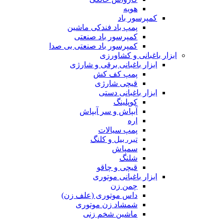
هویه
کمپرسور باد
پمپ باد فندکی ماشین
کمپرسور باد صنعتی
کمپرسور باد صنعتی بی صدا
ابزار باغبانی و کشاورزی
ابزار باغبانی برقی و شارژی
پمپ کف کش
قیچی شارژی
ابزار باغبانی دستی
کوپلینگ
آبپاش و سر آبپاش
اره
پمپ سیالات
تبر، بیل و کلنگ
سمپاش
شلنگ
قیچی و چاقو
ابزار باغبانی موتوری
چمن زن
داس موتوری (علف زن)
شمشاد زن موتوری
ماشین شخم زنی