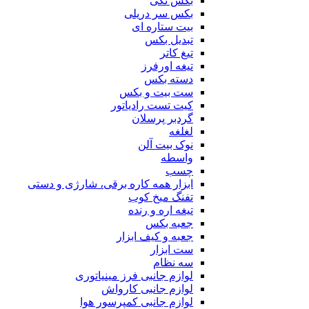
بکس تکی
بکس سر دریلی
بیت ستاره ای
تبدیل بکس
تیغ کاتر
تیغه اورفرز
دسته بکس
ست بیت و بکس
کیت تست رادیاتور
گردبر پرسلان
لغلغه
نوک بیت آلن
واسطه
چسب
ابزار همه کاره برقی، شارژی و دستی
تفنگ میخ کوب
تیغه اره و رنده
جعبه بکس
جعبه و کیف ابزار
ست ابزار
سه نظام
لوازم جانبی فرز مینیاتوری
لوازم جانبی کارواش
لوازم جانبی کمپرسور هوا