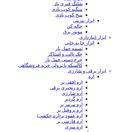
شلنگ فنری باد
منگنه کوب بادی
میخ کوب بادی
ابزار بنزینی
چاله کن
موتور برق
ابزار انبارداری
ابزار جا به جایی
تسمه حمل بار
جک پالت و استاکر
چرخ دستی حمل بار
کالسکه یا ترولی خرید فروشگاهی
ابزار برقی و شارژی
اره
اره افقی بر
اره زنجیری برقی
اره شارژی
اره گردبر
اره مرمر بر
اره پروفیل بر
اره عمود بر(اره چکشی)
اره فارسی بر
اره میزی