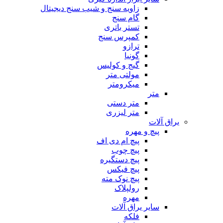
زاویه سنج و شیب سنج دیجیتال
گام سنج
تستر باتری
کمپرس سنج
ترازو
گونیا
گیج و کولیس
مولتی متر
میکرومتر
متر
متر دستی
متر لیزری
یراق آلات
پیچ و مهره
پیچ ام دی اف
پیچ چوب
پیچ دستگیره
پیچ فیکس
پیچ نوک مته
رولپلاک
مهره
سایر یراق آلات
فلکه