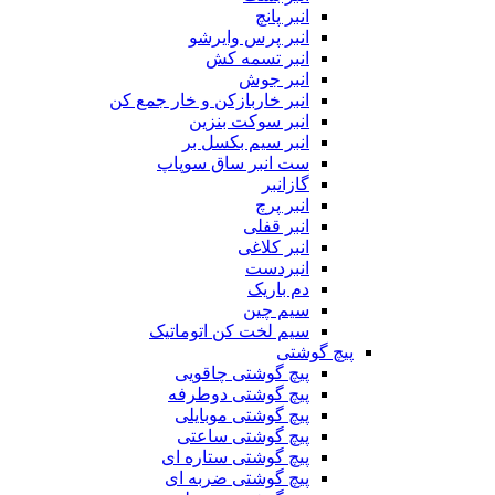
انبر پانچ
انبر پرس وایرشو
انبر تسمه کش
انبر جوش
انبر خاربازکن و خار جمع کن
انبر سوکت بنزین
انبر سیم بکسل بر
ست انبر ساق سوپاپ
گازانبر
انبر پرچ
انبر قفلی
انبر کلاغی
انبردست
دم باریک
سیم چین
سیم لخت کن اتوماتیک
پیچ گوشتی
پیچ گوشتی چاقویی
پیچ گوشتی دوطرفه
پیچ گوشتی موبایلی
پیچ گوشتی ساعتی
پیچ گوشتی ستاره ای
پیچ گوشتی ضربه ای