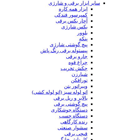
سایر ابزار برقی و شارژی
ابزار همه کاره
کمپرسور فندکی
آچار بکس برقی
بکس شارژی
بلوور
پنکه
پیچ گوشتی شارژی
پیستوله برقی رنگ پاش
جارو برقی
چراغ قوه
چکش تخریب
شیارزن
نورافکن
ویبراتور بتن
اتو لوله سبز (اتو لوله کشی)
بالابر و ریل برقی
پیچ گوشتی برقی
دستگاه جوشکاری
دستگاه چسب
رنده کارگاهی
سشوار صنعتی
قیچی برقی
کارواش خانگی