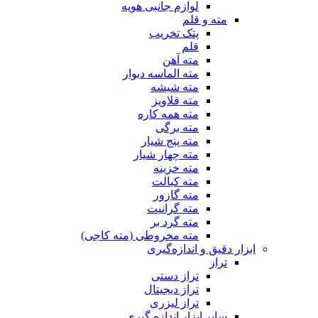
لوازم جانبی هویه
مته و قلم
پتک تخریب
قلم
مته آهن
مته الماسه دیوار
مته شیشه
مته قلاویز
مته همه کاره
مته برگی
مته پنج شیار
مته چهار شیار
مته خزینه
مته کبالت
مته گازور
مته گرانیت
مته گرد بر
مته مخروطی (مته کاجی)
ابزار دقیق و اندازه‌گیری
تراز
تراز دستی
تراز دیجیتال
تراز لیزری
سایر ابزار اندازه گیری