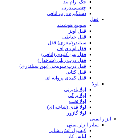
جک آرام بند
چشمی درب
دستگیره درب اتاقی
قفل
سوییچ هوشمند
قفل آویز
قفل حیاطی
سیلندر(مغزی) قفل
قفل ام دی اف
قفل پهن کلیدی (اتاقی)
قفل درب ریلی (شاخدار)
قفل درب سوییچی (پهن سیلندری)
قفل کتابی
قفل کمدی پروانه ای
لولا
لولا بادبزنی
لولا برگی
لولا تخت
لولا قدی (شاخه ای)
لولا گازور
ابزار ایمنی
سایر ابزار ایمنی
کپسول آتش نشانی
لباس کار