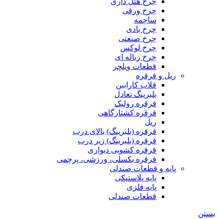
چرخ هتل داری
چرخ ورقی
ساچمه
چرخ بادی
چرخ صنعتی
چرخ لوکس
چرخ زباله ای
قطعات ویلچر
ریل و قرقره
قلاب کارابین
بلبرینگ تعادل
قرقره رولیک
قرقره کشتارگاهی
ریل
قرقره (بلبرینگ) بالای درب
قرقره (بلبرینگ) زیر درب
قرقره کشویی دیواری
قرقره بکسلی، ورزشی، پرچمی
پایه و قطعات صندلی
پایه پلاستیکی
پایه فلزی
قطعات صندلی
بستن