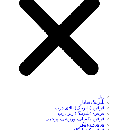
ریل
بلبرینگ تعادل
قرقره (بلبرینگ) بالای درب
قرقره (بلبرینگ) زیر درب
قرقره بکسلی، ورزشی، پرچمی
قرقره رولیک
قرقره کشتارگاهی