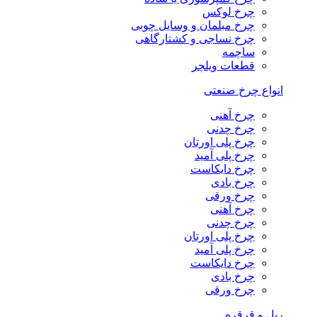
چرخ لوکس
چرخ مبلمان و وسایل چوبی
چرخ نساجی و کشتارگاهی
ساچمه
قطعات ویلچر
انواع چرخ صنعتی
چرخ آهنی
چرخ چدنی
چرخ پلی اورتان
چرخ پلی آمید
چرخ دایکاست
چرخ بادی
چرخ ورقی
چرخ آهنی
چرخ چدنی
چرخ پلی اورتان
چرخ پلی آمید
چرخ دایکاست
چرخ بادی
چرخ ورقی
ریل و قرقره