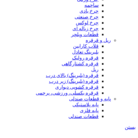
ساچمه
چرخ بادی
چرخ صنعتی
چرخ لوکس
چرخ زباله ای
قطعات ویلچر
ریل و قرقره
قلاب کارابین
بلبرینگ تعادل
قرقره رولیک
قرقره کشتارگاهی
ریل
قرقره (بلبرینگ) بالای درب
قرقره (بلبرینگ) زیر درب
قرقره کشویی دیواری
قرقره بکسلی، ورزشی، پرچمی
پایه و قطعات صندلی
پایه پلاستیکی
پایه فلزی
قطعات صندلی
بستن