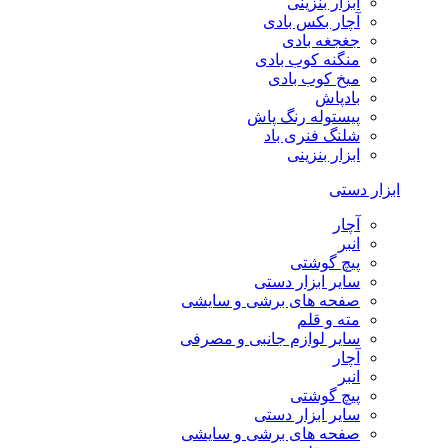
ابزار بنزینی
آچار بکس بادی
جغجغه بادی
منگنه کوب بادی
میخ کوب بادی
بادپاش
پیستوله رنگ پاش
شلنگ فنری باد
ابزار بنزینی
ابزار دستی
آچار
انبر
پیچ گوشتی
سایر ابزار دستی
صفحه های برشی و سایشی
مته و قلم
سایر لوازم جانبی و مصرفی
آچار
انبر
پیچ گوشتی
سایر ابزار دستی
صفحه های برشی و سایشی