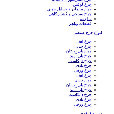
چرخ لوکس
چرخ مبلمان و وسایل چوبی
چرخ نساجی و کشتارگاهی
ساچمه
قطعات ویلچر
انواع چرخ صنعتی
چرخ آهنی
چرخ چدنی
چرخ پلی اورتان
چرخ پلی آمید
چرخ دایکاست
چرخ بادی
چرخ ورقی
چرخ آهنی
چرخ چدنی
چرخ پلی اورتان
چرخ پلی آمید
چرخ دایکاست
چرخ بادی
چرخ ورقی
ریل و قرقره