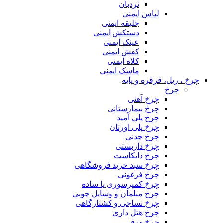
نردبان
لباس ایمنی
جلیقه ایمنی
دستکش ایمنی
عینک ایمنی
کفش ایمنی
کلاه ایمنی
ماسک ایمنی
چرخ ، ریل، قرقره و پایه
چرخ
چرخ آهنی
چرخ بیمارستانی
چرخ پلی آمید
چرخ پلی اورتان
چرخ چدنی
چرخ داربستی
چرخ دایکاست
چرخ سبد خرید فروشگاهی
چرخ فرغونی
چرخ کمپرسوری یا ساده
چرخ مبلمان و وسایل چوبی
چرخ نساجی و کشتارگاهی
چرخ هتل داری
چرخ ورقی