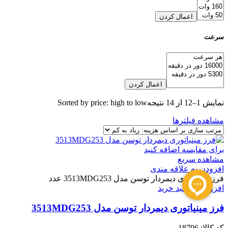
اعمال کردن
سرعت
اعمال کردن
نمایش 1–12 از 14 نتیجه
Sorted by price: high to low
مشاهده فیلترها
برای مقایسه اضافه کنید
مشاهده سریع
افزودن به علاقه مندی
فرز مینیاتوری دیمردار توسن مدل 3513MDG253 عدد
افزودن به سبد خرید
فرز مینیاتوری دیمردار توسن مدل 3513MDG253
کد کالا:
18796