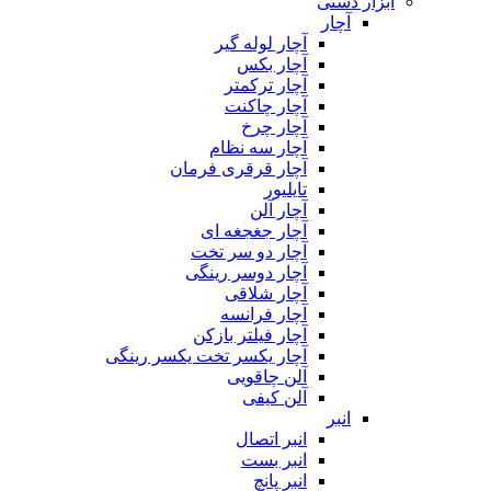
ابزار دستی
آچار
آچار لوله گیر
آچار بکس
آچار ترکمتر
آچار چاکنت
آچار چرخ
آچار سه نظام
آچار قرقری فرمان
تایلیور
آچار آلن
آچار جغجغه ای
آچار دو سر تخت
آچار دوسر رینگی
آچار شلاقی
آچار فرانسه
آچار فیلتر بازکن
آچار یکسر تخت یکسر رینگی
آلن چاقویی
آلن کیفی
انبر
انبر اتصال
انبر بست
انبر پانچ