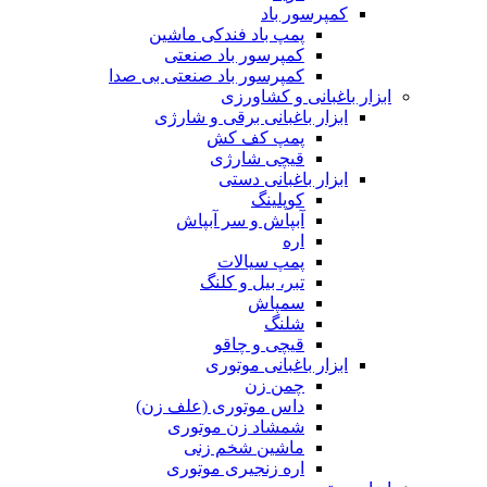
کمپرسور باد
پمپ باد فندکی ماشین
کمپرسور باد صنعتی
کمپرسور باد صنعتی بی صدا
ابزار باغبانی و کشاورزی
ابزار باغبانی برقی و شارژی
پمپ کف کش
قیچی شارژی
ابزار باغبانی دستی
کوپلینگ
آبپاش و سر آبپاش
اره
پمپ سیالات
تبر، بیل و کلنگ
سمپاش
شلنگ
قیچی و چاقو
ابزار باغبانی موتوری
چمن زن
داس موتوری (علف زن)
شمشاد زن موتوری
ماشین شخم زنی
اره زنجیری موتوری