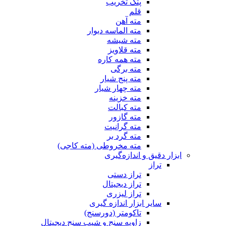
پتک تخریب
قلم
مته آهن
مته الماسه دیوار
مته شیشه
مته قلاویز
مته همه کاره
مته برگی
مته پنج شیار
مته چهار شیار
مته خزینه
مته کبالت
مته گازور
مته گرانیت
مته گرد بر
مته مخروطی (مته کاجی)
ابزار دقیق و اندازه‌گیری
تراز
تراز دستی
تراز دیجیتال
تراز لیزری
سایر ابزار اندازه گیری
تاکومتر (دورسنج)
زاویه سنج و شیب سنج دیجیتال