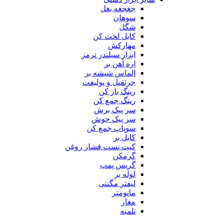
جغجغه بغل
سوهان
شگل
کابل لخت کن
مهارکش
ابزار سیلندر ترمز
اره آهن بر
الماس شیشه بر
جرثقیل و پولیفت
رینگ باز کن
رینگ جمع کن
سر پیک برش
سر پیک جوش
سوپاپ جمع کن
کابل بر
کیت تست فشار روغن
گرمکن
گریس پمپ
لوله بر
لیفتر مگنتی
مانومتر
مغار
تلمبه