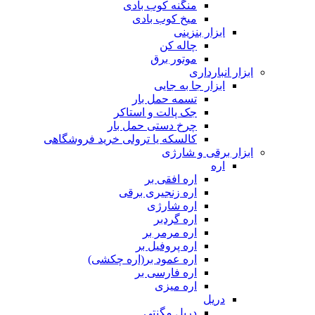
منگنه کوب بادی
میخ کوب بادی
ابزار بنزینی
چاله کن
موتور برق
ابزار انبارداری
ابزار جا به جایی
تسمه حمل بار
جک پالت و استاکر
چرخ دستی حمل بار
کالسکه یا ترولی خرید فروشگاهی
ابزار برقی و شارژی
اره
اره افقی بر
اره زنجیری برقی
اره شارژی
اره گردبر
اره مرمر بر
اره پروفیل بر
اره عمود بر(اره چکشی)
اره فارسی بر
اره میزی
دریل
دریل مگنتی