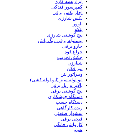
ابزار همه کاره
کمپرسور فندکی
آچار بکس برقی
بکس شارژی
بلوور
پنکه
پیچ گوشتی شارژی
پیستوله برقی رنگ پاش
جارو برقی
چراغ قوه
چکش تخریب
شیارزن
نورافکن
ویبراتور بتن
اتو لوله سبز (اتو لوله کشی)
بالابر و ریل برقی
پیچ گوشتی برقی
دستگاه جوشکاری
دستگاه چسب
رنده کارگاهی
سشوار صنعتی
قیچی برقی
کارواش خانگی
هویه