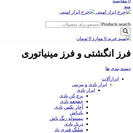
0
مقایسه
منو
Products search
0
موارد
0
تومان
فرز انگشتی و فرز مینیاتوری
دسته بندی ها
ابزارآلات
ابزار بادی و بنزینی
ابزار بادی
پرچ کن بادی
جغجغه بادی
آچار بکس بادی
بادپاش
پیستوله رنگ پاش
دریل بادی
شلنگ فنری باد