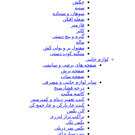
چکش
سنبه
سوهان و سنباده
شعله افکن
فازمتر
کاتر
گیره و پیچ دستی
ماله
مفتول بر و پولی کش
منگنه کوب دستی
لوازم جانبی
صفحه های برشی و سایشی
صفحه برش
صفحه ساب
سایر لوازم جانبی و مصرفی
درجه فشارسنج
کاسه مگنت
کیت تعمیر دینام و کمپرسور
کیت خاربازکن و خارجمع کن
آلن بکس
براکت تراز لیزری
بکس تکی
بکس سر دریلی
بیت ستاره ای