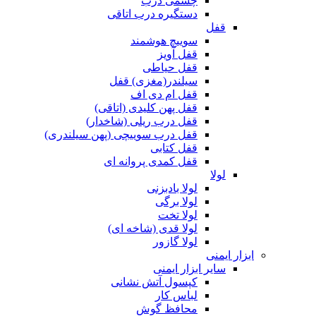
چشمی درب
دستگیره درب اتاقی
قفل
سوییچ هوشمند
قفل آویز
قفل حیاطی
سیلندر(مغزی) قفل
قفل ام دی اف
قفل پهن کلیدی (اتاقی)
قفل درب ریلی (شاخدار)
قفل درب سوییچی (پهن سیلندری)
قفل کتابی
قفل کمدی پروانه ای
لولا
لولا بادبزنی
لولا برگی
لولا تخت
لولا قدی (شاخه ای)
لولا گازور
ابزار ایمنی
سایر ابزار ایمنی
کپسول آتش نشانی
لباس کار
محافظ گوش