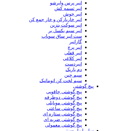
انبر پرس وایرشو
انبر تسمه کش
انبر جوش
انبر خاربازکن و خار جمع کن
انبر سوکت بنزین
انبر سیم بکسل بر
ست انبر ساق سوپاپ
گازانبر
انبر پرچ
انبر قفلی
انبر کلاغی
انبردست
دم باریک
سیم چین
سیم لخت کن اتوماتیک
پیچ گوشتی
پیچ گوشتی چاقویی
پیچ گوشتی دوطرفه
پیچ گوشتی موبایلی
پیچ گوشتی ساعتی
پیچ گوشتی ستاره ای
پیچ گوشتی ضربه ای
پیچ گوشتی معمولی
سایر ابزار دستی