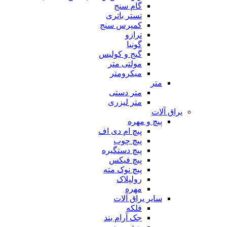
گام سنج
تستر باتری
کمپرس سنج
ترازو
گونیا
گیج و کولیس
مولتی متر
میکرومتر
متر
متر دستی
متر لیزری
یراق آلات
پیچ و مهره
پیچ ام دی اف
پیچ چوب
پیچ دستگیره
پیچ فیکس
پیچ نوک مته
رولپلاک
مهره
سایر یراق آلات
فلکه
جک آرام بند