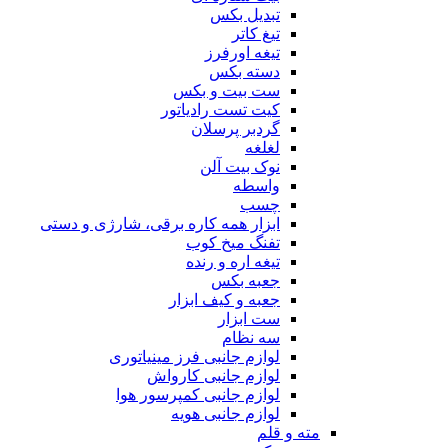
تبدیل بکس
تیغ کاتر
تیغه اورفرز
دسته بکس
ست بیت و بکس
کیت تست رادیاتور
گردبر پرسلان
لغلغه
نوک بیت آلن
واسطه
چسب
ابزار همه کاره برقی، شارژی و دستی
تفنگ میخ کوب
تیغه اره و رنده
جعبه بکس
جعبه و کیف ابزار
ست ابزار
سه نظام
لوازم جانبی فرز مینیاتوری
لوازم جانبی کارواش
لوازم جانبی کمپرسور هوا
لوازم جانبی هویه
مته و قلم