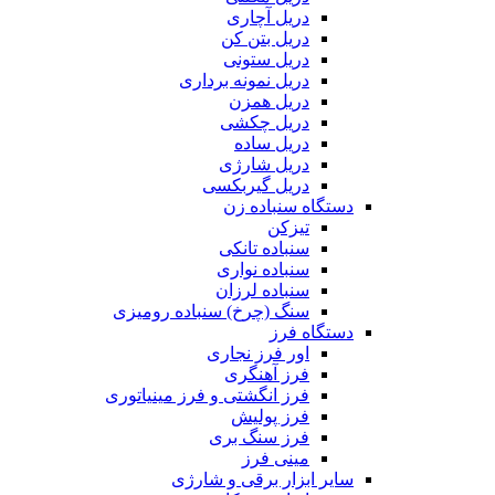
دریل آچاری
دریل بتن کن
دریل ستونی
دریل نمونه برداری
دریل همزن
دریل چکشی
دریل ساده
دریل شارژی
دریل گیربکسی
دستگاه سنباده زن
تیزکن
سنباده تانکی
سنباده نواری
سنباده لرزان
سنگ (چرخ) سنباده رومیزی
دستگاه فرز
اور فرز نجاری
فرز آهنگری
فرز انگشتی و فرز مینیاتوری
فرز پولیش
فرز سنگ بری
مینی فرز
سایر ابزار برقی و شارژی