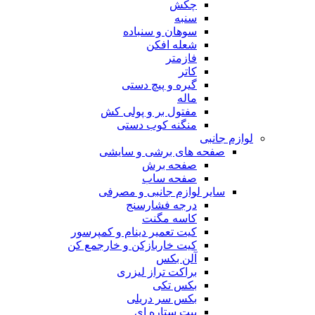
چکش
سنبه
سوهان و سنباده
شعله افکن
فازمتر
کاتر
گیره و پیچ دستی
ماله
مفتول بر و پولی کش
منگنه کوب دستی
لوازم جانبی
صفحه های برشی و سایشی
صفحه برش
صفحه ساب
سایر لوازم جانبی و مصرفی
درجه فشارسنج
کاسه مگنت
کیت تعمیر دینام و کمپرسور
کیت خاربازکن و خارجمع کن
آلن بکس
براکت تراز لیزری
بکس تکی
بکس سر دریلی
بیت ستاره ای