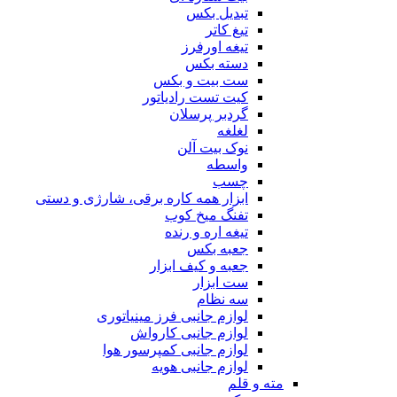
تبدیل بکس
تیغ کاتر
تیغه اورفرز
دسته بکس
ست بیت و بکس
کیت تست رادیاتور
گردبر پرسلان
لغلغه
نوک بیت آلن
واسطه
چسب
ابزار همه کاره برقی، شارژی و دستی
تفنگ میخ کوب
تیغه اره و رنده
جعبه بکس
جعبه و کیف ابزار
ست ابزار
سه نظام
لوازم جانبی فرز مینیاتوری
لوازم جانبی کارواش
لوازم جانبی کمپرسور هوا
لوازم جانبی هویه
مته و قلم