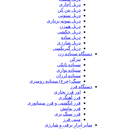
دریل آچاری
دریل بتن کن
دریل ستونی
دریل نمونه برداری
دریل همزن
دریل چکشی
دریل ساده
دریل شارژی
دریل گیربکسی
دستگاه سنباده زن
تیزکن
سنباده تانکی
سنباده نواری
سنباده لرزان
سنگ (چرخ) سنباده رومیزی
دستگاه فرز
اور فرز نجاری
فرز آهنگری
فرز انگشتی و فرز مینیاتوری
فرز پولیش
فرز سنگ بری
مینی فرز
سایر ابزار برقی و شارژی