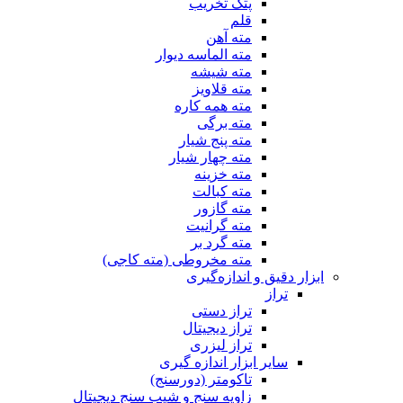
پتک تخریب
قلم
مته آهن
مته الماسه دیوار
مته شیشه
مته قلاویز
مته همه کاره
مته برگی
مته پنج شیار
مته چهار شیار
مته خزینه
مته کبالت
مته گازور
مته گرانیت
مته گرد بر
مته مخروطی (مته کاجی)
ابزار دقیق و اندازه‌گیری
تراز
تراز دستی
تراز دیجیتال
تراز لیزری
سایر ابزار اندازه گیری
تاکومتر (دورسنج)
زاویه سنج و شیب سنج دیجیتال