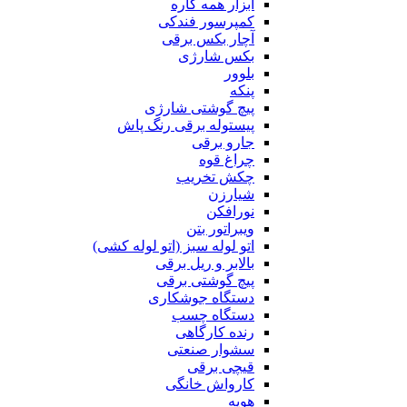
ابزار همه کاره
کمپرسور فندکی
آچار بکس برقی
بکس شارژی
بلوور
پنکه
پیچ گوشتی شارژی
پیستوله برقی رنگ پاش
جارو برقی
چراغ قوه
چکش تخریب
شیارزن
نورافکن
ویبراتور بتن
اتو لوله سبز (اتو لوله کشی)
بالابر و ریل برقی
پیچ گوشتی برقی
دستگاه جوشکاری
دستگاه چسب
رنده کارگاهی
سشوار صنعتی
قیچی برقی
کارواش خانگی
هویه