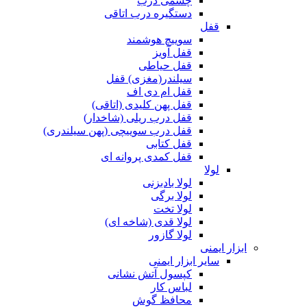
چشمی درب
دستگیره درب اتاقی
قفل
سوییچ هوشمند
قفل آویز
قفل حیاطی
سیلندر(مغزی) قفل
قفل ام دی اف
قفل پهن کلیدی (اتاقی)
قفل درب ریلی (شاخدار)
قفل درب سوییچی (پهن سیلندری)
قفل کتابی
قفل کمدی پروانه ای
لولا
لولا بادبزنی
لولا برگی
لولا تخت
لولا قدی (شاخه ای)
لولا گازور
ابزار ایمنی
سایر ابزار ایمنی
کپسول آتش نشانی
لباس کار
محافظ گوش