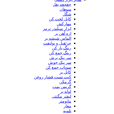
جغجغه بغل
سوهان
شگل
کابل لخت کن
مهارکش
ابزار سیلندر ترمز
اره آهن بر
الماس شیشه بر
جرثقیل و پولیفت
رینگ باز کن
رینگ جمع کن
سر پیک برش
سر پیک جوش
سوپاپ جمع کن
کابل بر
کیت تست فشار روغن
گرمکن
گریس پمپ
لوله بر
لیفتر مگنتی
مانومتر
مغار
تلمبه