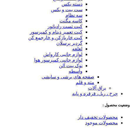
دسته بکس
ست بیت و بکس
سه نظام
کاسه مگنت
کیت تست رادیاتور
کیت تعمیر دینام و کمپرسور
کیت خاربازکن و خارجمع کن
گردبر پرسلان
لغلغه
لوازم جانبی کارواش
لوازم جانبی کمپرسور هوا
نوک بیت آلن
واسطه
صفحه های برشی و سایشی
مته و قلم
یراق آلات
چرخ ، ریل، قرقره و پایه
وضعیت محصول :
محصولات تخفیف دار
محصولات موجود