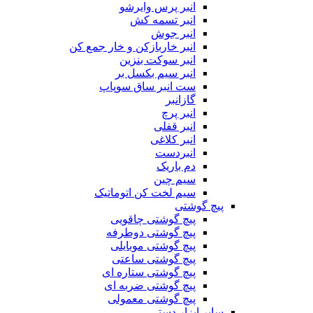
انبر پرس وایرشو
انبر تسمه کش
انبر جوش
انبر خاربازکن و خار جمع کن
انبر سوکت بنزین
انبر سیم بکسل بر
ست انبر ساق سوپاپ
گازانبر
انبر پرچ
انبر قفلی
انبر کلاغی
انبردست
دم باریک
سیم چین
سیم لخت کن اتوماتیک
پیچ گوشتی
پیچ گوشتی چاقویی
پیچ گوشتی دوطرفه
پیچ گوشتی موبایلی
پیچ گوشتی ساعتی
پیچ گوشتی ستاره ای
پیچ گوشتی ضربه ای
پیچ گوشتی معمولی
سایر ابزار دستی