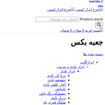
0
مقایسه
منو
Products search
0
موارد
0
تومان
جعبه بکس
دسته بندی ها
ابزارآلات
ابزار بادی و بنزینی
ابزار بادی
پرچ کن بادی
جغجغه بادی
آچار بکس بادی
بادپاش
پیستوله رنگ پاش
دریل بادی
شلنگ فنری باد