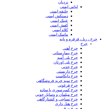
نردبان
لباس ایمنی
جلیقه ایمنی
دستکش ایمنی
عینک ایمنی
کفش ایمنی
کلاه ایمنی
ماسک ایمنی
چرخ ، ریل، قرقره و پایه
چرخ
چرخ آهنی
چرخ بیمارستانی
چرخ پلی آمید
چرخ پلی اورتان
چرخ چدنی
چرخ داربستی
چرخ دایکاست
چرخ سبد خرید فروشگاهی
چرخ فرغونی
چرخ کمپرسوری یا ساده
چرخ مبلمان و وسایل چوبی
چرخ نساجی و کشتارگاهی
چرخ هتل داری
چرخ ورقی