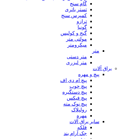
گام سنج
تستر باتری
کمپرس سنج
ترازو
گونیا
گیج و کولیس
مولتی متر
میکرومتر
متر
متر دستی
متر لیزری
یراق آلات
پیچ و مهره
پیچ ام دی اف
پیچ چوب
پیچ دستگیره
پیچ فیکس
پیچ نوک مته
رولپلاک
مهره
سایر یراق آلات
فلکه
جک آرام بند