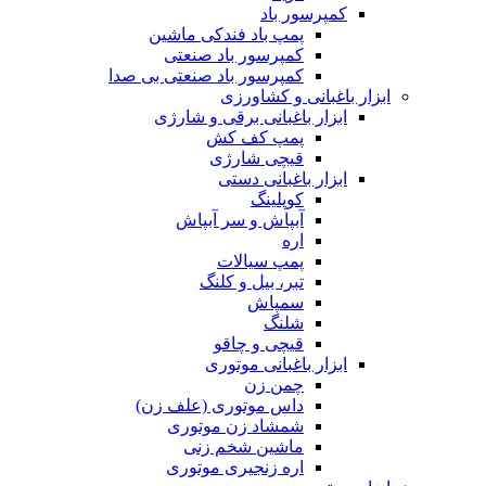
کمپرسور باد
پمپ باد فندکی ماشین
کمپرسور باد صنعتی
کمپرسور باد صنعتی بی صدا
ابزار باغبانی و کشاورزی
ابزار باغبانی برقی و شارژی
پمپ کف کش
قیچی شارژی
ابزار باغبانی دستی
کوپلینگ
آبپاش و سر آبپاش
اره
پمپ سیالات
تبر، بیل و کلنگ
سمپاش
شلنگ
قیچی و چاقو
ابزار باغبانی موتوری
چمن زن
داس موتوری (علف زن)
شمشاد زن موتوری
ماشین شخم زنی
اره زنجیری موتوری