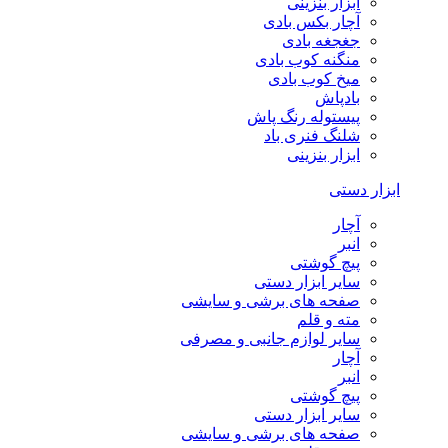
ابزار بنزینی
آچار بکس بادی
جغجغه بادی
منگنه کوب بادی
میخ کوب بادی
بادپاش
پیستوله رنگ پاش
شلنگ فنری باد
ابزار بنزینی
ابزار دستی
آچار
انبر
پیچ گوشتی
سایر ابزار دستی
صفحه های برشی و سایشی
مته و قلم
سایر لوازم جانبی و مصرفی
آچار
انبر
پیچ گوشتی
سایر ابزار دستی
صفحه های برشی و سایشی