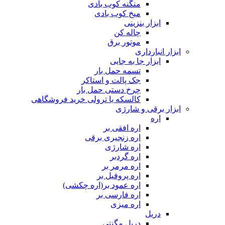
منگنه کوب بادی
میخ کوب بادی
ابزار بنزینی
چاله کن
موتور برق
ابزار انبارداری
ابزار جا به جایی
تسمه حمل بار
جک پالت و استاکر
چرخ دستی حمل بار
کالسکه یا ترولی خرید فروشگاهی
ابزار برقی و شارژی
اره
اره افقی بر
اره زنجیری برقی
اره شارژی
اره گردبر
اره مرمر بر
اره پروفیل بر
اره عمود بر(اره چکشی)
اره فارسی بر
اره میزی
دریل
دریل مگنتی