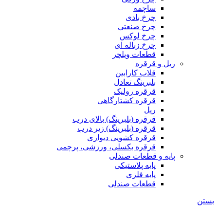
ساچمه
چرخ بادی
چرخ صنعتی
چرخ لوکس
چرخ زباله ای
قطعات ویلچر
ریل و قرقره
قلاب کارابین
بلبرینگ تعادل
قرقره رولیک
قرقره کشتارگاهی
ریل
قرقره (بلبرینگ) بالای درب
قرقره (بلبرینگ) زیر درب
قرقره کشویی دیواری
قرقره بکسلی، ورزشی، پرچمی
پایه و قطعات صندلی
پایه پلاستیکی
پایه فلزی
قطعات صندلی
بستن