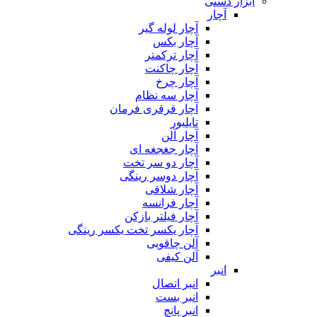
ابزار دستی
آچار
آچار لوله گیر
آچار بکس
آچار ترکمتر
آچار چاکنت
آچار چرخ
آچار سه نظام
آچار قرقری فرمان
تایلیور
آچار آلن
آچار جغجغه ای
آچار دو سر تخت
آچار دوسر رینگی
آچار شلاقی
آچار فرانسه
آچار فیلتر بازکن
آچار یکسر تخت یکسر رینگی
آلن چاقویی
آلن کیفی
انبر
انبر اتصال
انبر بست
انبر پانچ