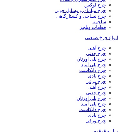
چرخ لوکس
چرخ مبلمان و وسایل چوبی
چرخ نساجی و کشتارگاهی
ساچمه
قطعات ویلچر
انواع چرخ صنعتی
چرخ آهنی
چرخ چدنی
چرخ پلی اورتان
چرخ پلی آمید
چرخ دایکاست
چرخ بادی
چرخ ورقی
چرخ آهنی
چرخ چدنی
چرخ پلی اورتان
چرخ پلی آمید
چرخ دایکاست
چرخ بادی
چرخ ورقی
ریل و قرقره