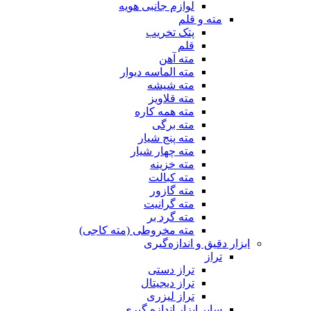
لوازم جانبی هویه
مته و قلم
پتک تخریب
قلم
مته آهن
مته الماسه دیوار
مته شیشه
مته قلاویز
مته همه کاره
مته برگی
مته پنج شیار
مته چهار شیار
مته خزینه
مته کبالت
مته گازور
مته گرانیت
مته گرد بر
مته مخروطی (مته کاجی)
ابزار دقیق و اندازه‌گیری
تراز
تراز دستی
تراز دیجیتال
تراز لیزری
سایر ابزار اندازه گیری