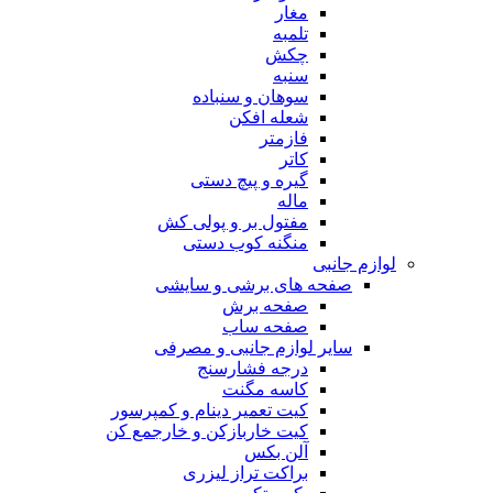
مغار
تلمبه
چکش
سنبه
سوهان و سنباده
شعله افکن
فازمتر
کاتر
گیره و پیچ دستی
ماله
مفتول بر و پولی کش
منگنه کوب دستی
لوازم جانبی
صفحه های برشی و سایشی
صفحه برش
صفحه ساب
سایر لوازم جانبی و مصرفی
درجه فشارسنج
کاسه مگنت
کیت تعمیر دینام و کمپرسور
کیت خاربازکن و خارجمع کن
آلن بکس
براکت تراز لیزری