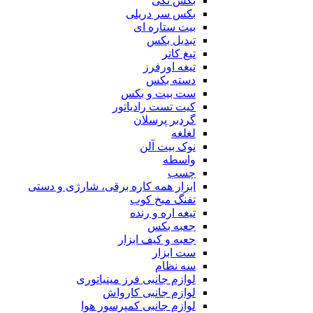
بکس تکی
بکس سر دریلی
بیت ستاره ای
تبدیل بکس
تیغ کاتر
تیغه اورفرز
دسته بکس
ست بیت و بکس
کیت تست رادیاتور
گردبر پرسلان
لغلغه
نوک بیت آلن
واسطه
چسب
ابزار همه کاره برقی، شارژی و دستی
تفنگ میخ کوب
تیغه اره و رنده
جعبه بکس
جعبه و کیف ابزار
ست ابزار
سه نظام
لوازم جانبی فرز مینیاتوری
لوازم جانبی کارواش
لوازم جانبی کمپرسور هوا