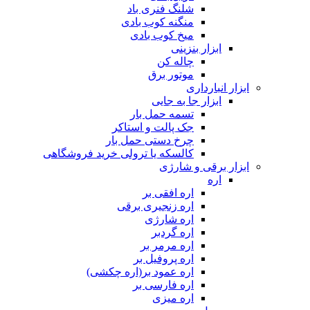
شلنگ فنری باد
منگنه کوب بادی
میخ کوب بادی
ابزار بنزینی
چاله کن
موتور برق
ابزار انبارداری
ابزار جا به جایی
تسمه حمل بار
جک پالت و استاکر
چرخ دستی حمل بار
کالسکه یا ترولی خرید فروشگاهی
ابزار برقی و شارژی
اره
اره افقی بر
اره زنجیری برقی
اره شارژی
اره گردبر
اره مرمر بر
اره پروفیل بر
اره عمود بر(اره چکشی)
اره فارسی بر
اره میزی