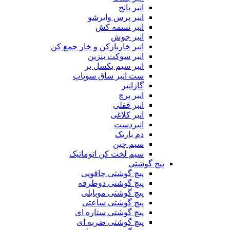
انبر پانچ
انبر پرس وایرشو
انبر تسمه کش
انبر جوش
انبر خاربازکن و خار جمع کن
انبر سوکت بنزین
انبر سیم بکسل بر
ست انبر ساق سوپاپ
گازانبر
انبر پرچ
انبر قفلی
انبر کلاغی
انبردست
دم باریک
سیم چین
سیم لخت کن اتوماتیک
پیچ گوشتی
پیچ گوشتی چاقویی
پیچ گوشتی دوطرفه
پیچ گوشتی موبایلی
پیچ گوشتی ساعتی
پیچ گوشتی ستاره ای
پیچ گوشتی ضربه ای