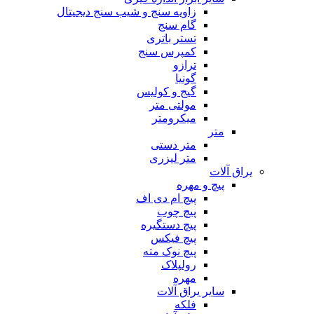
زاویه سنج و شیب سنج دیجیتال
گام سنج
تستر باتری
کمپرس سنج
ترازو
گونیا
گیج و کولیس
مولتی متر
میکرومتر
متر
متر دستی
متر لیزری
یراق آلات
پیچ و مهره
پیچ ام دی اف
پیچ چوب
پیچ دستگیره
پیچ فیکس
پیچ نوک مته
رولپلاک
مهره
سایر یراق آلات
فلکه