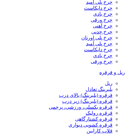
چرخ پلی آمید
چرخ دایکاست
چرخ بادی
چرخ ورقی
چرخ آهنی
چرخ چدنی
چرخ پلی اورتان
چرخ پلی آمید
چرخ دایکاست
چرخ بادی
چرخ ورقی
ریل و قرقره
ریل
بلبرینگ تعادل
قرقره (بلبرینگ) بالای درب
قرقره (بلبرینگ) زیر درب
قرقره بکسلی، ورزشی، پرچمی
قرقره رولیک
قرقره کشتارگاهی
قرقره کشویی دیواری
قلاب کارابین