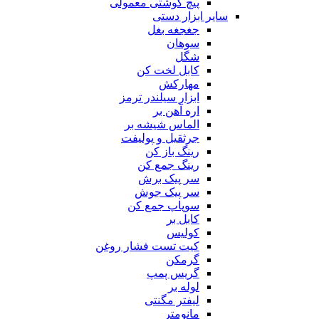
پیچ گوشتی معمولی
سایر ابزار دستی
جغجغه بغل
سوهان
شگل
کابل لخت کن
مهارکش
ابزار سیلندر ترمز
اره آهن بر
الماس شیشه بر
جرثقیل و پولیفت
رینگ باز کن
رینگ جمع کن
سر پیک برش
سر پیک جوش
سوپاپ جمع کن
کابل بر
کولیس
کیت تست فشار روغن
گرمکن
گریس پمپ
لوله بر
لیفتر مگنتی
مانومتر