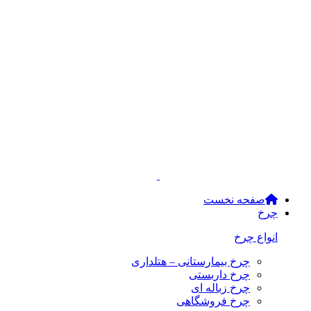
صفحه نخست
چرخ
انواع چرخ
چرخ بیمارستانی – هتلداری
چرخ داربستی
چرخ زباله ای
چرخ فروشگاهی