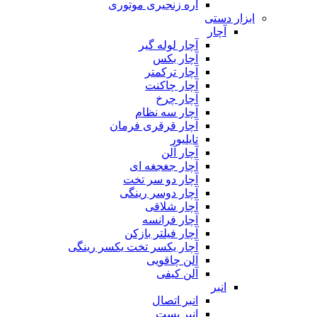
اره زنجیری موتوری
ابزار دستی
آچار
آچار لوله گیر
آچار بکس
آچار ترکمتر
آچار چاکنت
آچار چرخ
آچار سه نظام
آچار قرقری فرمان
تایلیور
آچار آلن
آچار جغجغه ای
آچار دو سر تخت
آچار دوسر رینگی
آچار شلاقی
آچار فرانسه
آچار فیلتر بازکن
آچار یکسر تخت یکسر رینگی
آلن چاقویی
آلن کیفی
انبر
انبر اتصال
انبر بست