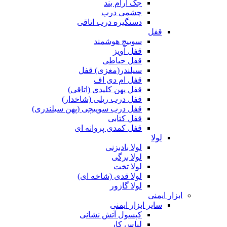
جک آرام بند
چشمی درب
دستگیره درب اتاقی
قفل
سوییچ هوشمند
قفل آویز
قفل حیاطی
سیلندر(مغزی) قفل
قفل ام دی اف
قفل پهن کلیدی (اتاقی)
قفل درب ریلی (شاخدار)
قفل درب سوییچی (پهن سیلندری)
قفل کتابی
قفل کمدی پروانه ای
لولا
لولا بادبزنی
لولا برگی
لولا تخت
لولا قدی (شاخه ای)
لولا گازور
ابزار ایمنی
سایر ابزار ایمنی
کپسول آتش نشانی
لباس کار