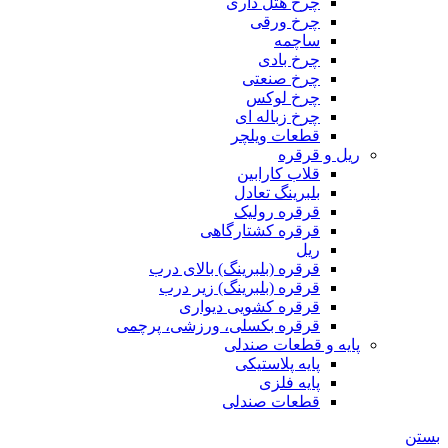
چرخ هتل داری
چرخ ورقی
ساچمه
چرخ بادی
چرخ صنعتی
چرخ لوکس
چرخ زباله ای
قطعات ویلچر
ریل و قرقره
قلاب کارابین
بلبرینگ تعادل
قرقره رولیک
قرقره کشتارگاهی
ریل
قرقره (بلبرینگ) بالای درب
قرقره (بلبرینگ) زیر درب
قرقره کشویی دیواری
قرقره بکسلی، ورزشی، پرچمی
پایه و قطعات صندلی
پایه پلاستیکی
پایه فلزی
قطعات صندلی
بستن