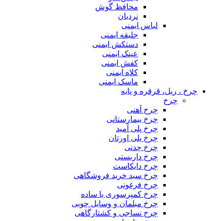
محافظ گوش
نردبان
لباس ایمنی
جلیقه ایمنی
دستکش ایمنی
عینک ایمنی
کفش ایمنی
کلاه ایمنی
ماسک ایمنی
چرخ ، ریل، قرقره و پایه
چرخ
چرخ آهنی
چرخ بیمارستانی
چرخ پلی آمید
چرخ پلی اورتان
چرخ چدنی
چرخ داربستی
چرخ دایکاست
چرخ سبد خرید فروشگاهی
چرخ فرغونی
چرخ کمپرسوری یا ساده
چرخ مبلمان و وسایل چوبی
چرخ نساجی و کشتارگاهی