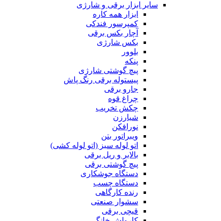
سایر ابزار برقی و شارژی
ابزار همه کاره
کمپرسور فندکی
آچار بکس برقی
بکس شارژی
بلوور
پنکه
پیچ گوشتی شارژی
پیستوله برقی رنگ پاش
جارو برقی
چراغ قوه
چکش تخریب
شیارزن
نورافکن
ویبراتور بتن
اتو لوله سبز (اتو لوله کشی)
بالابر و ریل برقی
پیچ گوشتی برقی
دستگاه جوشکاری
دستگاه چسب
رنده کارگاهی
سشوار صنعتی
قیچی برقی
کارواش خانگی