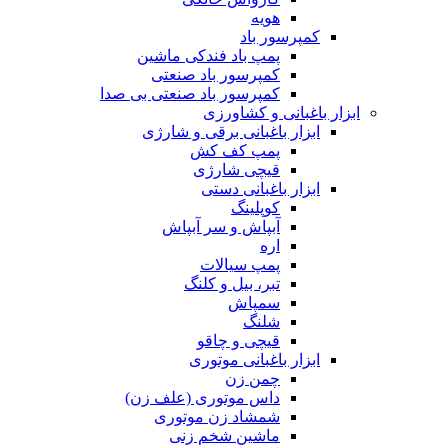
هویه
کمپرسور باد
پمپ باد فندکی ماشین
کمپرسور باد صنعتی
کمپرسور باد صنعتی بی صدا
ابزار باغبانی و کشاورزی
ابزار باغبانی برقی و شارژی
پمپ کف کش
قیچی شارژی
ابزار باغبانی دستی
کوپلینگ
آبپاش و سر آبپاش
اره
پمپ سیالات
تبر، بیل و کلنگ
سمپاش
شلنگ
قیچی و چاقو
ابزار باغبانی موتوری
چمن زن
داس موتوری (علف زن)
شمشاد زن موتوری
ماشین شخم زنی