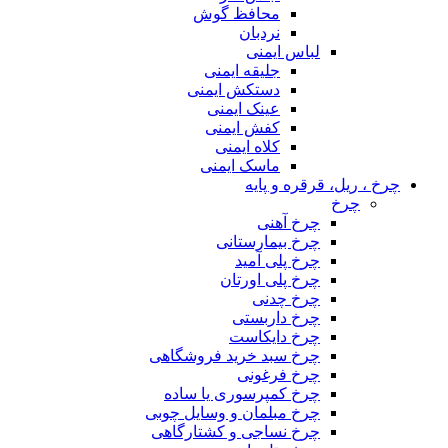
محافظ گوش
نردبان
لباس ایمنی
جلیقه ایمنی
دستکش ایمنی
عینک ایمنی
کفش ایمنی
کلاه ایمنی
ماسک ایمنی
چرخ ، ریل، قرقره و پایه
چرخ
چرخ آهنی
چرخ بیمارستانی
چرخ پلی آمید
چرخ پلی اورتان
چرخ چدنی
چرخ داربستی
چرخ دایکاست
چرخ سبد خرید فروشگاهی
چرخ فرغونی
چرخ کمپرسوری یا ساده
چرخ مبلمان و وسایل چوبی
چرخ نساجی و کشتارگاهی