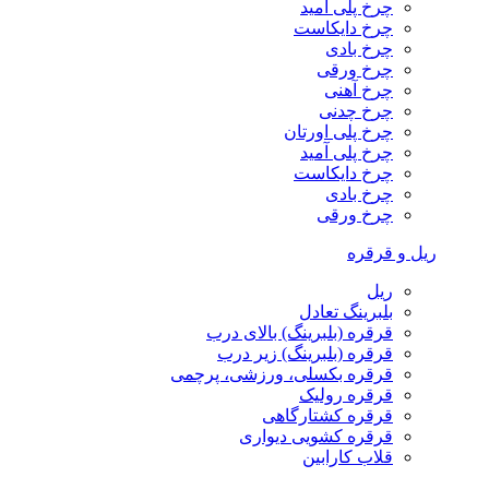
چرخ پلی آمید
چرخ دایکاست
چرخ بادی
چرخ ورقی
چرخ آهنی
چرخ چدنی
چرخ پلی اورتان
چرخ پلی آمید
چرخ دایکاست
چرخ بادی
چرخ ورقی
ریل و قرقره
ریل
بلبرینگ تعادل
قرقره (بلبرینگ) بالای درب
قرقره (بلبرینگ) زیر درب
قرقره بکسلی، ورزشی، پرچمی
قرقره رولیک
قرقره کشتارگاهی
قرقره کشویی دیواری
قلاب کارابین