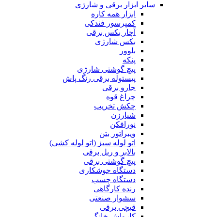
سایر ابزار برقی و شارژی
ابزار همه کاره
کمپرسور فندکی
آچار بکس برقی
بکس شارژی
بلوور
پنکه
پیچ گوشتی شارژی
پیستوله برقی رنگ پاش
جارو برقی
چراغ قوه
چکش تخریب
شیارزن
نورافکن
ویبراتور بتن
اتو لوله سبز (اتو لوله کشی)
بالابر و ریل برقی
پیچ گوشتی برقی
دستگاه جوشکاری
دستگاه چسب
رنده کارگاهی
سشوار صنعتی
قیچی برقی
کارواش خانگی