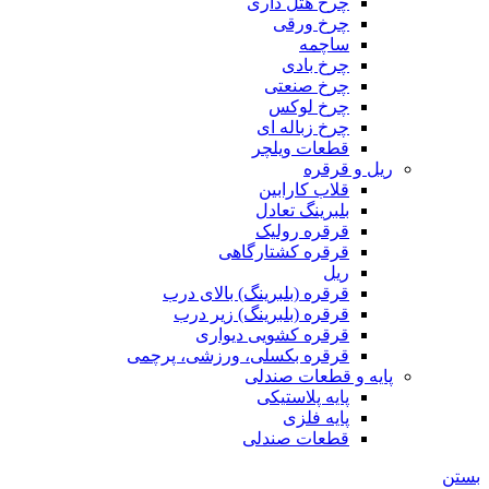
چرخ هتل داری
چرخ ورقی
ساچمه
چرخ بادی
چرخ صنعتی
چرخ لوکس
چرخ زباله ای
قطعات ویلچر
ریل و قرقره
قلاب کارابین
بلبرینگ تعادل
قرقره رولیک
قرقره کشتارگاهی
ریل
قرقره (بلبرینگ) بالای درب
قرقره (بلبرینگ) زیر درب
قرقره کشویی دیواری
قرقره بکسلی، ورزشی، پرچمی
پایه و قطعات صندلی
پایه پلاستیکی
پایه فلزی
قطعات صندلی
بستن