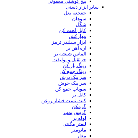
پیچ گوشتی معمولی
سایر ابزار دستی
جغجغه بغل
سوهان
شگل
کابل لخت کن
مهارکش
ابزار سیلندر ترمز
اره آهن بر
الماس شیشه بر
جرثقیل و پولیفت
رینگ باز کن
رینگ جمع کن
سر پیک برش
سر پیک جوش
سوپاپ جمع کن
کابل بر
کیت تست فشار روغن
گرمکن
گریس پمپ
لوله بر
لیفتر مگنتی
مانومتر
مغار