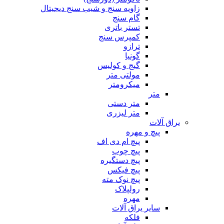
زاویه سنج و شیب سنج دیجیتال
گام سنج
تستر باتری
کمپرس سنج
ترازو
گونیا
گیج و کولیس
مولتی متر
میکرومتر
متر
متر دستی
متر لیزری
یراق آلات
پیچ و مهره
پیچ ام دی اف
پیچ چوب
پیچ دستگیره
پیچ فیکس
پیچ نوک مته
رولپلاک
مهره
سایر یراق آلات
فلکه