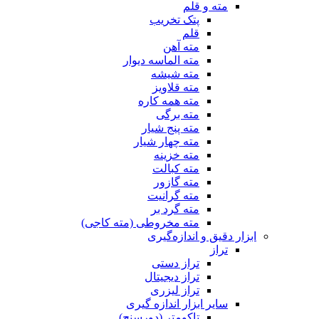
مته و قلم
پتک تخریب
قلم
مته آهن
مته الماسه دیوار
مته شیشه
مته قلاویز
مته همه کاره
مته برگی
مته پنج شیار
مته چهار شیار
مته خزینه
مته کبالت
مته گازور
مته گرانیت
مته گرد بر
مته مخروطی (مته کاجی)
ابزار دقیق و اندازه‌گیری
تراز
تراز دستی
تراز دیجیتال
تراز لیزری
سایر ابزار اندازه گیری
تاکومتر (دورسنج)