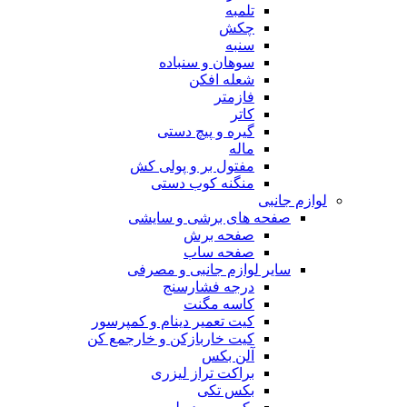
تلمبه
چکش
سنبه
سوهان و سنباده
شعله افکن
فازمتر
کاتر
گیره و پیچ دستی
ماله
مفتول بر و پولی کش
منگنه کوب دستی
لوازم جانبی
صفحه های برشی و سایشی
صفحه برش
صفحه ساب
سایر لوازم جانبی و مصرفی
درجه فشارسنج
کاسه مگنت
کیت تعمیر دینام و کمپرسور
کیت خاربازکن و خارجمع کن
آلن بکس
براکت تراز لیزری
بکس تکی