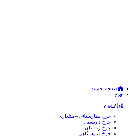
صفحه نخست
چرخ
انواع چرخ
چرخ بیمارستانی – هتلداری
چرخ داربستی
چرخ زباله ای
چرخ فروشگاهی