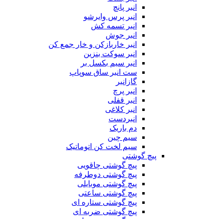
انبر پانچ
انبر پرس وایرشو
انبر تسمه کش
انبر جوش
انبر خاربازکن و خار جمع کن
انبر سوکت بنزین
انبر سیم بکسل بر
ست انبر ساق سوپاپ
گازانبر
انبر پرچ
انبر قفلی
انبر کلاغی
انبردست
دم باریک
سیم چین
سیم لخت کن اتوماتیک
پیچ گوشتی
پیچ گوشتی چاقویی
پیچ گوشتی دوطرفه
پیچ گوشتی موبایلی
پیچ گوشتی ساعتی
پیچ گوشتی ستاره ای
پیچ گوشتی ضربه ای