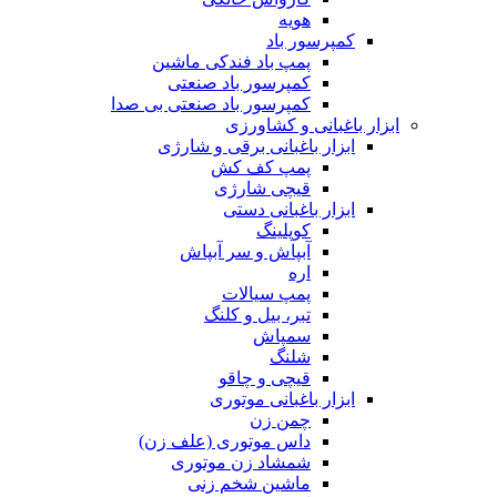
هویه
کمپرسور باد
پمپ باد فندکی ماشین
کمپرسور باد صنعتی
کمپرسور باد صنعتی بی صدا
ابزار باغبانی و کشاورزی
ابزار باغبانی برقی و شارژی
پمپ کف کش
قیچی شارژی
ابزار باغبانی دستی
کوپلینگ
آبپاش و سر آبپاش
اره
پمپ سیالات
تبر، بیل و کلنگ
سمپاش
شلنگ
قیچی و چاقو
ابزار باغبانی موتوری
چمن زن
داس موتوری (علف زن)
شمشاد زن موتوری
ماشین شخم زنی