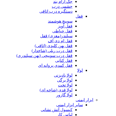
جک آرام بند
چشمی درب
دستگیره درب اتاقی
قفل
سوییچ هوشمند
قفل آویز
قفل حیاطی
سیلندر(مغزی) قفل
قفل ام دی اف
قفل پهن کلیدی (اتاقی)
قفل درب ریلی (شاخدار)
قفل درب سوییچی (پهن سیلندری)
قفل کتابی
قفل کمدی پروانه ای
لولا
لولا بادبزنی
لولا برگی
لولا تخت
لولا قدی (شاخه ای)
لولا گازور
ابزار ایمنی
سایر ابزار ایمنی
کپسول آتش نشانی
لباس کار