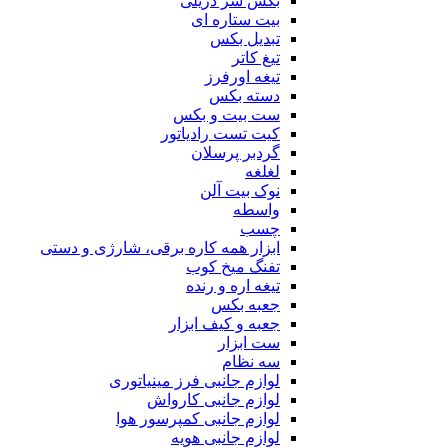
بکس سر دریلی
بیت ستاره ای
تبدیل بکس
تیغ کاتر
تیغه اورفرز
دسته بکس
ست بیت و بکس
کیت تست رادیاتور
گردبر پرسلان
لغلغه
نوک بیت آلن
واسطه
چسب
ابزار همه کاره برقی، شارژی و دستی
تفنگ میخ کوب
تیغه اره و رنده
جعبه بکس
جعبه و کیف ابزار
ست ابزار
سه نظام
لوازم جانبی فرز مینیاتوری
لوازم جانبی کارواش
لوازم جانبی کمپرسور هوا
لوازم جانبی هویه