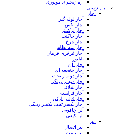
اره زنجیری موتوری
ابزار دستی
آچار
آچار لوله گیر
آچار بکس
آچار ترکمتر
آچار چاکنت
آچار چرخ
آچار سه نظام
آچار قرقری فرمان
تایلیور
آچار آلن
آچار جغجغه ای
آچار دو سر تخت
آچار دوسر رینگی
آچار شلاقی
آچار فرانسه
آچار فیلتر بازکن
آچار یکسر تخت یکسر رینگی
آلن چاقویی
آلن کیفی
انبر
انبر اتصال
انبر بست