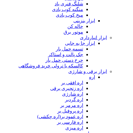
شلنگ فنری باد
منگنه کوب بادی
میخ کوب بادی
ابزار بنزینی
چاله کن
موتور برق
ابزار انبارداری
ابزار جا به جایی
تسمه حمل بار
جک پالت و استاکر
چرخ دستی حمل بار
کالسکه یا ترولی خرید فروشگاهی
ابزار برقی و شارژی
اره
اره افقی بر
اره زنجیری برقی
اره شارژی
اره گردبر
اره مرمر بر
اره پروفیل بر
اره عمود بر(اره چکشی)
اره فارسی بر
اره میزی