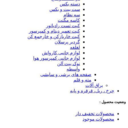
دسته بکس
ست بیت و بکس
سه نظام
کاسه مگنت
کیت تست رادیاتور
کیت تعمیر دینام و کمپرسور
کیت خاربازکن و خارجمع کن
گردبر پرسلان
لغلغه
لوازم جانبی کارواش
لوازم جانبی کمپرسور هوا
نوک بیت آلن
واسطه
صفحه های برشی و سایشی
مته و قلم
یراق آلات
چرخ ، ریل، قرقره و پایه
وضعیت محصول :
محصولات تخفیف دار
محصولات موجود