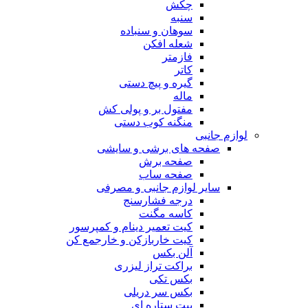
چکش
سنبه
سوهان و سنباده
شعله افکن
فازمتر
کاتر
گیره و پیچ دستی
ماله
مفتول بر و پولی کش
منگنه کوب دستی
لوازم جانبی
صفحه های برشی و سایشی
صفحه برش
صفحه ساب
سایر لوازم جانبی و مصرفی
درجه فشارسنج
کاسه مگنت
کیت تعمیر دینام و کمپرسور
کیت خاربازکن و خارجمع کن
آلن بکس
براکت تراز لیزری
بکس تکی
بکس سر دریلی
بیت ستاره ای