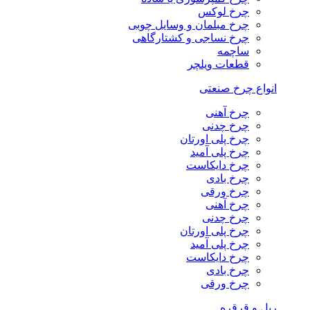
چرخ لوکس
چرخ مبلمان و وسایل چوبی
چرخ نساجی و کشتارگاهی
ساچمه
قطعات ویلچر
انواع چرخ صنعتی
چرخ آهنی
چرخ چدنی
چرخ پلی اورتان
چرخ پلی آمید
چرخ دایکاست
چرخ بادی
چرخ ورقی
چرخ آهنی
چرخ چدنی
چرخ پلی اورتان
چرخ پلی آمید
چرخ دایکاست
چرخ بادی
چرخ ورقی
ریل و قرقره