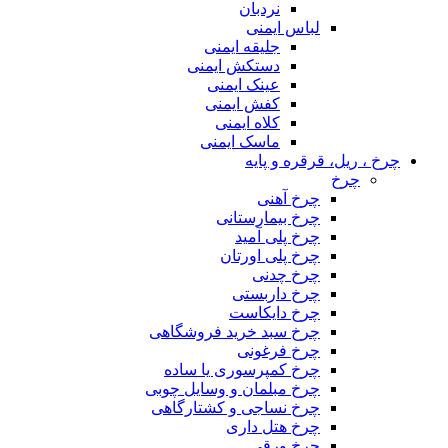
نردبان
لباس ایمنی
جلیقه ایمنی
دستکش ایمنی
عینک ایمنی
کفش ایمنی
کلاه ایمنی
ماسک ایمنی
چرخ ، ریل، قرقره و پایه
چرخ
چرخ آهنی
چرخ بیمارستانی
چرخ پلی آمید
چرخ پلی اورتان
چرخ چدنی
چرخ داربستی
چرخ دایکاست
چرخ سبد خرید فروشگاهی
چرخ فرغونی
چرخ کمپرسوری یا ساده
چرخ مبلمان و وسایل چوبی
چرخ نساجی و کشتارگاهی
چرخ هتل داری
چرخ ورقی