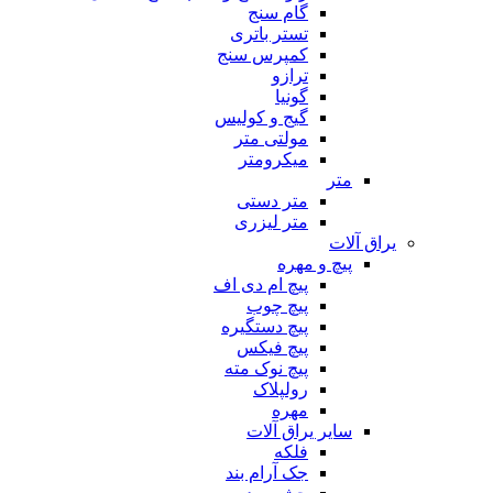
گام سنج
تستر باتری
کمپرس سنج
ترازو
گونیا
گیج و کولیس
مولتی متر
میکرومتر
متر
متر دستی
متر لیزری
یراق آلات
پیچ و مهره
پیچ ام دی اف
پیچ چوب
پیچ دستگیره
پیچ فیکس
پیچ نوک مته
رولپلاک
مهره
سایر یراق آلات
فلکه
جک آرام بند