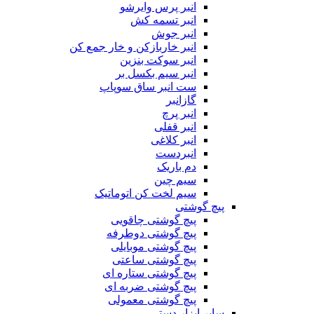
انبر پرس وایرشو
انبر تسمه کش
انبر جوش
انبر خاربازکن و خار جمع کن
انبر سوکت بنزین
انبر سیم بکسل بر
ست انبر ساق سوپاپ
گازانبر
انبر پرچ
انبر قفلی
انبر کلاغی
انبردست
دم باریک
سیم چین
سیم لخت کن اتوماتیک
پیچ گوشتی
پیچ گوشتی چاقویی
پیچ گوشتی دوطرفه
پیچ گوشتی موبایلی
پیچ گوشتی ساعتی
پیچ گوشتی ستاره ای
پیچ گوشتی ضربه ای
پیچ گوشتی معمولی
سایر ابزار دستی