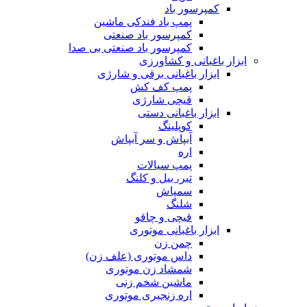
کمپرسور باد
پمپ باد فندکی ماشین
کمپرسور باد صنعتی
کمپرسور باد صنعتی بی صدا
ابزار باغبانی و کشاورزی
ابزار باغبانی برقی و شارژی
پمپ کف کش
قیچی شارژی
ابزار باغبانی دستی
کوپلینگ
آبپاش و سر آبپاش
اره
پمپ سیالات
تبر، بیل و کلنگ
سمپاش
شلنگ
قیچی و چاقو
ابزار باغبانی موتوری
چمن زن
داس موتوری (علف زن)
شمشاد زن موتوری
ماشین شخم زنی
اره زنجیری موتوری