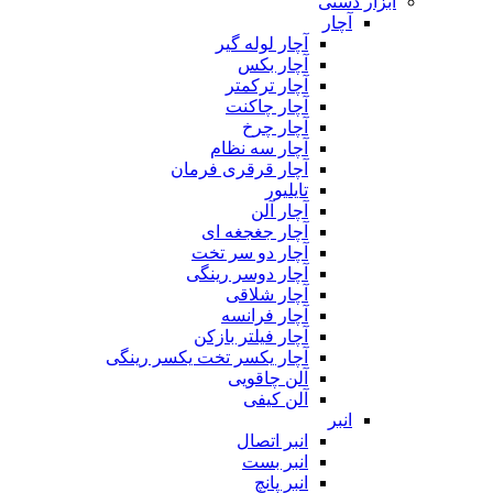
ابزار دستی
آچار
آچار لوله گیر
آچار بکس
آچار ترکمتر
آچار چاکنت
آچار چرخ
آچار سه نظام
آچار قرقری فرمان
تایلیور
آچار آلن
آچار جغجغه ای
آچار دو سر تخت
آچار دوسر رینگی
آچار شلاقی
آچار فرانسه
آچار فیلتر بازکن
آچار یکسر تخت یکسر رینگی
آلن چاقویی
آلن کیفی
انبر
انبر اتصال
انبر بست
انبر پانچ