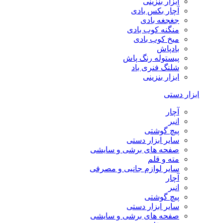
ابزار بنزینی
آچار بکس بادی
جغجغه بادی
منگنه کوب بادی
میخ کوب بادی
بادپاش
پیستوله رنگ پاش
شلنگ فنری باد
ابزار بنزینی
ابزار دستی
آچار
انبر
پیچ گوشتی
سایر ابزار دستی
صفحه های برشی و سایشی
مته و قلم
سایر لوازم جانبی و مصرفی
آچار
انبر
پیچ گوشتی
سایر ابزار دستی
صفحه های برشی و سایشی