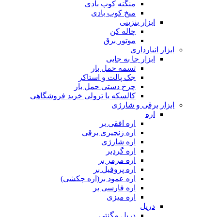
منگنه کوب بادی
میخ کوب بادی
ابزار بنزینی
چاله کن
موتور برق
ابزار انبارداری
ابزار جا به جایی
تسمه حمل بار
جک پالت و استاکر
چرخ دستی حمل بار
کالسکه یا ترولی خرید فروشگاهی
ابزار برقی و شارژی
اره
اره افقی بر
اره زنجیری برقی
اره شارژی
اره گردبر
اره مرمر بر
اره پروفیل بر
اره عمود بر(اره چکشی)
اره فارسی بر
اره میزی
دریل
دریل مگنتی