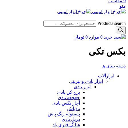
0
مقایسه
منو
Products search
0
موارد
0
تومان
بکس تکی
دسته بندی ها
ابزارآلات
ابزار بادی و بنزینی
ابزار بادی
پرچ کن بادی
جغجغه بادی
آچار بکس بادی
بادپاش
پیستوله رنگ پاش
دریل بادی
شلنگ فنری باد