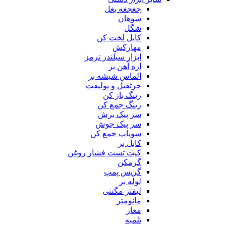
جغجغه بغل
سوهان
شگل
کابل لخت کن
مهارکش
ابزار سیلندر ترمز
اره آهن بر
الماس شیشه بر
جرثقیل و پولیفت
رینگ باز کن
رینگ جمع کن
سر پیک برش
سر پیک جوش
سوپاپ جمع کن
کابل بر
کیت تست فشار روغن
گرمکن
گریس پمپ
لوله بر
لیفتر مگنتی
مانومتر
مغار
تلمبه