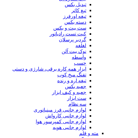
تبدیل بکس
تیغ کاتر
تیغه اورفرز
دسته بکس
ست بیت و بکس
کیت تست رادیاتور
گردبر پرسلان
لغلغه
نوک بیت آلن
واسطه
چسب
ابزار همه کاره برقی، شارژی و دستی
تفنگ میخ کوب
تیغه اره و رنده
جعبه بکس
جعبه و کیف ابزار
ست ابزار
سه نظام
لوازم جانبی فرز مینیاتوری
لوازم جانبی کارواش
لوازم جانبی کمپرسور هوا
لوازم جانبی هویه
مته و قلم