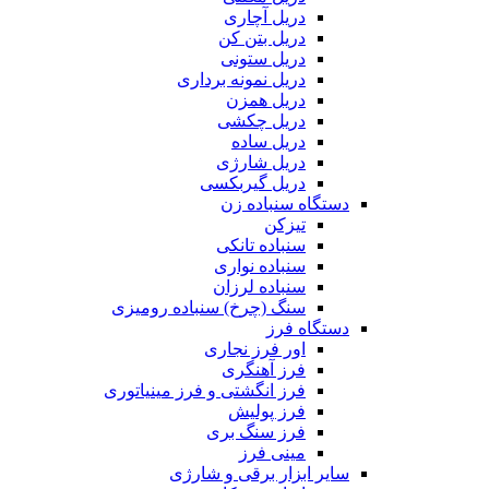
دریل آچاری
دریل بتن کن
دریل ستونی
دریل نمونه برداری
دریل همزن
دریل چکشی
دریل ساده
دریل شارژی
دریل گیربکسی
دستگاه سنباده زن
تیزکن
سنباده تانکی
سنباده نواری
سنباده لرزان
سنگ (چرخ) سنباده رومیزی
دستگاه فرز
اور فرز نجاری
فرز آهنگری
فرز انگشتی و فرز مینیاتوری
فرز پولیش
فرز سنگ بری
مینی فرز
سایر ابزار برقی و شارژی