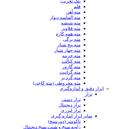
پتک تخریب
قلم
مته آهن
مته الماسه دیوار
مته شیشه
مته قلاویز
مته همه کاره
مته برگی
مته پنج شیار
مته چهار شیار
مته خزینه
مته کبالت
مته گازور
مته گرانیت
مته گرد بر
مته مخروطی (مته کاجی)
ابزار دقیق و اندازه‌گیری
تراز
تراز دستی
تراز دیجیتال
تراز لیزری
سایر ابزار اندازه گیری
تاکومتر (دورسنج)
زاویه سنج و شیب سنج دیجیتال