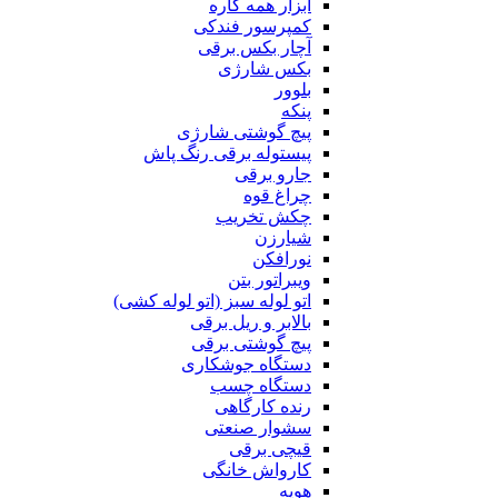
ابزار همه کاره
کمپرسور فندکی
آچار بکس برقی
بکس شارژی
بلوور
پنکه
پیچ گوشتی شارژی
پیستوله برقی رنگ پاش
جارو برقی
چراغ قوه
چکش تخریب
شیارزن
نورافکن
ویبراتور بتن
اتو لوله سبز (اتو لوله کشی)
بالابر و ریل برقی
پیچ گوشتی برقی
دستگاه جوشکاری
دستگاه چسب
رنده کارگاهی
سشوار صنعتی
قیچی برقی
کارواش خانگی
هویه