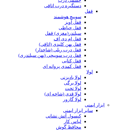
چشمی درب
دستگیره درب اتاقی
قفل
سوییچ هوشمند
قفل آویز
قفل حیاطی
سیلندر(مغزی) قفل
قفل ام دی اف
قفل پهن کلیدی (اتاقی)
قفل درب ریلی (شاخدار)
قفل درب سوییچی (پهن سیلندری)
قفل کتابی
قفل کمدی پروانه ای
لولا
لولا بادبزنی
لولا برگی
لولا تخت
لولا قدی (شاخه ای)
لولا گازور
ابزار ایمنی
سایر ابزار ایمنی
کپسول آتش نشانی
لباس کار
محافظ گوش