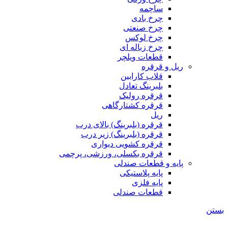
ساچمه
چرخ بادی
چرخ صنعتی
چرخ لوکس
چرخ زباله ای
قطعات ویلچر
ریل و قرقره
قلاب کارابین
بلبرینگ تعادل
قرقره رولیک
قرقره کشتارگاهی
ریل
قرقره (بلبرینگ) بالای درب
قرقره (بلبرینگ) زیر درب
قرقره کشویی دیواری
قرقره بکسلی، ورزشی، پرچمی
پایه و قطعات صندلی
پایه پلاستیکی
پایه فلزی
قطعات صندلی
بستن