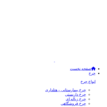
صفحه نخست
چرخ
انواع چرخ
چرخ بیمارستانی – هتلداری
چرخ داربستی
چرخ زباله ای
چرخ فروشگاهی