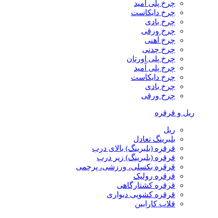
چرخ پلی آمید
چرخ دایکاست
چرخ بادی
چرخ ورقی
چرخ آهنی
چرخ چدنی
چرخ پلی اورتان
چرخ پلی آمید
چرخ دایکاست
چرخ بادی
چرخ ورقی
ریل و قرقره
ریل
بلبرینگ تعادل
قرقره (بلبرینگ) بالای درب
قرقره (بلبرینگ) زیر درب
قرقره بکسلی، ورزشی، پرچمی
قرقره رولیک
قرقره کشتارگاهی
قرقره کشویی دیواری
قلاب کارابین