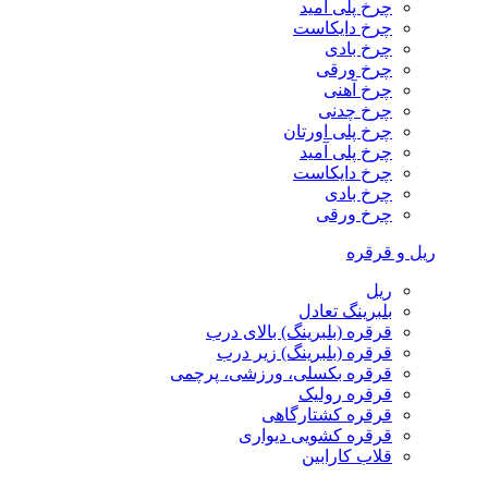
چرخ پلی آمید
چرخ دایکاست
چرخ بادی
چرخ ورقی
چرخ آهنی
چرخ چدنی
چرخ پلی اورتان
چرخ پلی آمید
چرخ دایکاست
چرخ بادی
چرخ ورقی
ریل و قرقره
ریل
بلبرینگ تعادل
قرقره (بلبرینگ) بالای درب
قرقره (بلبرینگ) زیر درب
قرقره بکسلی، ورزشی، پرچمی
قرقره رولیک
قرقره کشتارگاهی
قرقره کشویی دیواری
قلاب کارابین