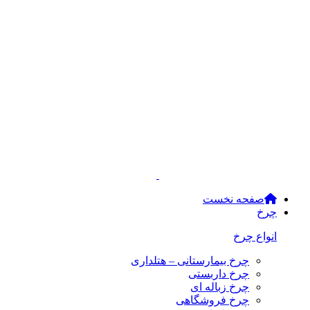
صفحه نخست
چرخ
انواع چرخ
چرخ بیمارستانی – هتلداری
چرخ داربستی
چرخ زباله ای
چرخ فروشگاهی