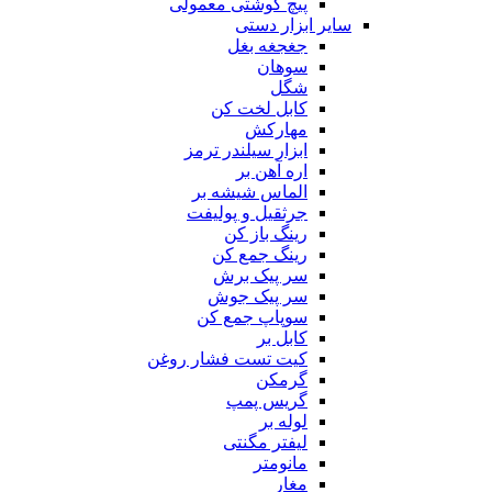
پیچ گوشتی معمولی
سایر ابزار دستی
جغجغه بغل
سوهان
شگل
کابل لخت کن
مهارکش
ابزار سیلندر ترمز
اره آهن بر
الماس شیشه بر
جرثقیل و پولیفت
رینگ باز کن
رینگ جمع کن
سر پیک برش
سر پیک جوش
سوپاپ جمع کن
کابل بر
کیت تست فشار روغن
گرمکن
گریس پمپ
لوله بر
لیفتر مگنتی
مانومتر
مغار