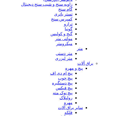
زاویه سنج و شیب سنج دیجیتال
گام سنج
تستر باتری
کمپرس سنج
ترازو
گونیا
گیج و کولیس
مولتی متر
میکرومتر
متر
متر دستی
متر لیزری
یراق آلات
پیچ و مهره
پیچ ام دی اف
پیچ چوب
پیچ دستگیره
پیچ فیکس
پیچ نوک مته
رولپلاک
مهره
سایر یراق آلات
فلکه