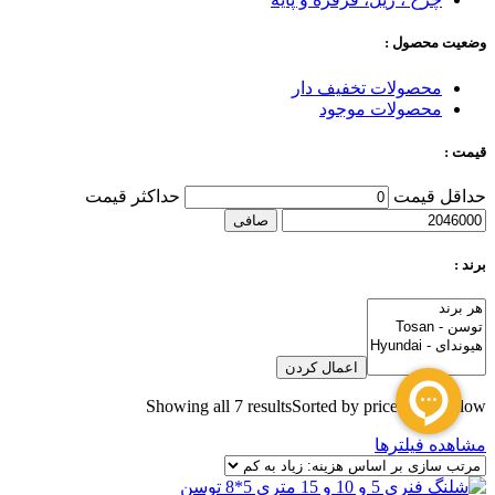
وضعیت محصول :
محصولات تخفیف دار
محصولات موجود
قیمت :
حداقل قیمت
حداكثر قيمت
صافی
برند :
اعمال کردن
Showing all 7 results
Sorted by price: high to low
مشاهده فیلترها