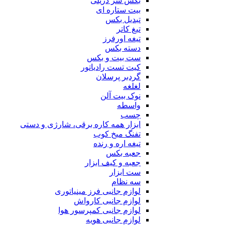
بکس سر دریلی
بیت ستاره ای
تبدیل بکس
تیغ کاتر
تیغه اورفرز
دسته بکس
ست بیت و بکس
کیت تست رادیاتور
گردبر پرسلان
لغلغه
نوک بیت آلن
واسطه
چسب
ابزار همه کاره برقی، شارژی و دستی
تفنگ میخ کوب
تیغه اره و رنده
جعبه بکس
جعبه و کیف ابزار
ست ابزار
سه نظام
لوازم جانبی فرز مینیاتوری
لوازم جانبی کارواش
لوازم جانبی کمپرسور هوا
لوازم جانبی هویه