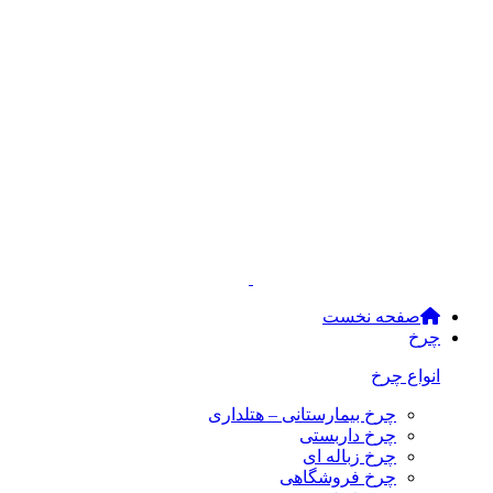
صفحه نخست
چرخ
انواع چرخ
چرخ بیمارستانی – هتلداری
چرخ داربستی
چرخ زباله ای
چرخ فروشگاهی