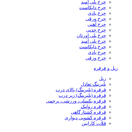
چرخ پلی آمید
چرخ دایکاست
چرخ بادی
چرخ ورقی
چرخ آهنی
چرخ چدنی
چرخ پلی اورتان
چرخ پلی آمید
چرخ دایکاست
چرخ بادی
چرخ ورقی
ریل و قرقره
ریل
بلبرینگ تعادل
قرقره (بلبرینگ) بالای درب
قرقره (بلبرینگ) زیر درب
قرقره بکسلی، ورزشی، پرچمی
قرقره رولیک
قرقره کشتارگاهی
قرقره کشویی دیواری
قلاب کارابین