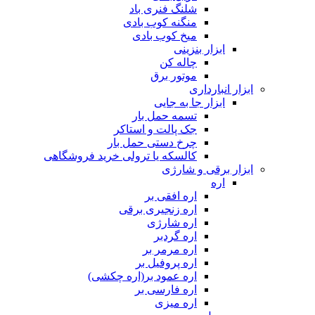
شلنگ فنری باد
منگنه کوب بادی
میخ کوب بادی
ابزار بنزینی
چاله کن
موتور برق
ابزار انبارداری
ابزار جا به جایی
تسمه حمل بار
جک پالت و استاکر
چرخ دستی حمل بار
کالسکه یا ترولی خرید فروشگاهی
ابزار برقی و شارژی
اره
اره افقی بر
اره زنجیری برقی
اره شارژی
اره گردبر
اره مرمر بر
اره پروفیل بر
اره عمود بر(اره چکشی)
اره فارسی بر
اره میزی