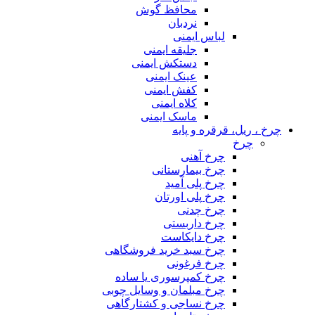
محافظ گوش
نردبان
لباس ایمنی
جلیقه ایمنی
دستکش ایمنی
عینک ایمنی
کفش ایمنی
کلاه ایمنی
ماسک ایمنی
چرخ ، ریل، قرقره و پایه
چرخ
چرخ آهنی
چرخ بیمارستانی
چرخ پلی آمید
چرخ پلی اورتان
چرخ چدنی
چرخ داربستی
چرخ دایکاست
چرخ سبد خرید فروشگاهی
چرخ فرغونی
چرخ کمپرسوری یا ساده
چرخ مبلمان و وسایل چوبی
چرخ نساجی و کشتارگاهی