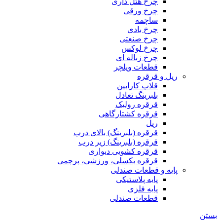
چرخ هتل داری
چرخ ورقی
ساچمه
چرخ بادی
چرخ صنعتی
چرخ لوکس
چرخ زباله ای
قطعات ویلچر
ریل و قرقره
قلاب کارابین
بلبرینگ تعادل
قرقره رولیک
قرقره کشتارگاهی
ریل
قرقره (بلبرینگ) بالای درب
قرقره (بلبرینگ) زیر درب
قرقره کشویی دیواری
قرقره بکسلی، ورزشی، پرچمی
پایه و قطعات صندلی
پایه پلاستیکی
پایه فلزی
قطعات صندلی
بستن