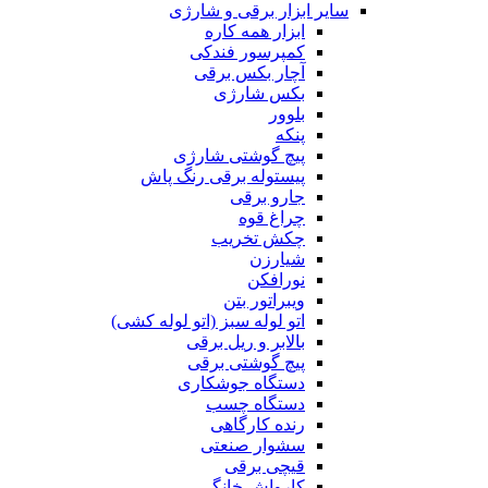
سایر ابزار برقی و شارژی
ابزار همه کاره
کمپرسور فندکی
آچار بکس برقی
بکس شارژی
بلوور
پنکه
پیچ گوشتی شارژی
پیستوله برقی رنگ پاش
جارو برقی
چراغ قوه
چکش تخریب
شیارزن
نورافکن
ویبراتور بتن
اتو لوله سبز (اتو لوله کشی)
بالابر و ریل برقی
پیچ گوشتی برقی
دستگاه جوشکاری
دستگاه چسب
رنده کارگاهی
سشوار صنعتی
قیچی برقی
کارواش خانگی