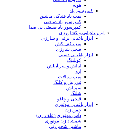
هویه
کمپرسور باد
پمپ باد فندکی ماشین
کمپرسور باد صنعتی
کمپرسور باد صنعتی بی صدا
ابزار باغبانی و کشاورزی
ابزار باغبانی برقی و شارژی
پمپ کف کش
قیچی شارژی
ابزار باغبانی دستی
کوپلینگ
آبپاش و سر آبپاش
اره
پمپ سیالات
تبر، بیل و کلنگ
سمپاش
شلنگ
قیچی و چاقو
ابزار باغبانی موتوری
چمن زن
داس موتوری (علف زن)
شمشاد زن موتوری
ماشین شخم زنی