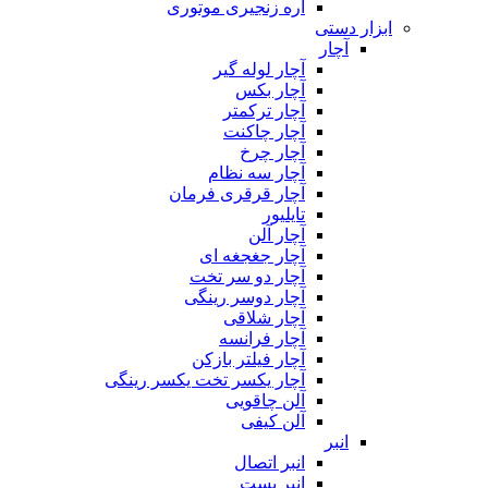
اره زنجیری موتوری
ابزار دستی
آچار
آچار لوله گیر
آچار بکس
آچار ترکمتر
آچار چاکنت
آچار چرخ
آچار سه نظام
آچار قرقری فرمان
تایلیور
آچار آلن
آچار جغجغه ای
آچار دو سر تخت
آچار دوسر رینگی
آچار شلاقی
آچار فرانسه
آچار فیلتر بازکن
آچار یکسر تخت یکسر رینگی
آلن چاقویی
آلن کیفی
انبر
انبر اتصال
انبر بست