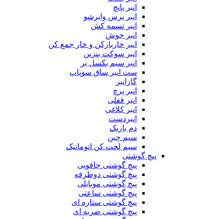
انبر پانچ
انبر پرس وایرشو
انبر تسمه کش
انبر جوش
انبر خاربازکن و خار جمع کن
انبر سوکت بنزین
انبر سیم بکسل بر
ست انبر ساق سوپاپ
گازانبر
انبر پرچ
انبر قفلی
انبر کلاغی
انبردست
دم باریک
سیم چین
سیم لخت کن اتوماتیک
پیچ گوشتی
پیچ گوشتی چاقویی
پیچ گوشتی دوطرفه
پیچ گوشتی موبایلی
پیچ گوشتی ساعتی
پیچ گوشتی ستاره ای
پیچ گوشتی ضربه ای