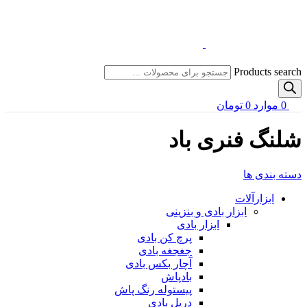
Products search
0
موارد
0
تومان
شلنگ فنری باد
دسته بندی ها
ابزارآلات
ابزار بادی و بنزینی
ابزار بادی
پرچ کن بادی
جغجغه بادی
آچار بکس بادی
بادپاش
پیستوله رنگ پاش
دریل بادی