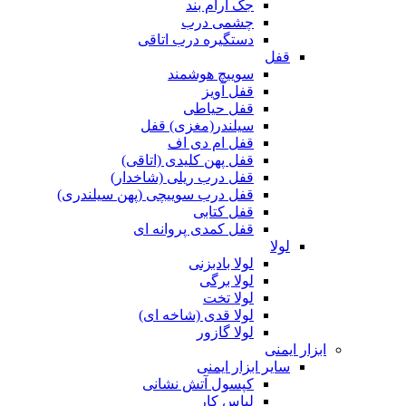
جک آرام بند
چشمی درب
دستگیره درب اتاقی
قفل
سوییچ هوشمند
قفل آویز
قفل حیاطی
سیلندر(مغزی) قفل
قفل ام دی اف
قفل پهن کلیدی (اتاقی)
قفل درب ریلی (شاخدار)
قفل درب سوییچی (پهن سیلندری)
قفل کتابی
قفل کمدی پروانه ای
لولا
لولا بادبزنی
لولا برگی
لولا تخت
لولا قدی (شاخه ای)
لولا گازور
ابزار ایمنی
سایر ابزار ایمنی
کپسول آتش نشانی
لباس کار