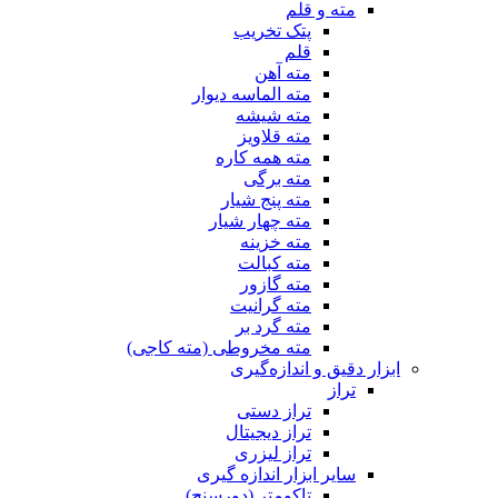
مته و قلم
پتک تخریب
قلم
مته آهن
مته الماسه دیوار
مته شیشه
مته قلاویز
مته همه کاره
مته برگی
مته پنج شیار
مته چهار شیار
مته خزینه
مته کبالت
مته گازور
مته گرانیت
مته گرد بر
مته مخروطی (مته کاجی)
ابزار دقیق و اندازه‌گیری
تراز
تراز دستی
تراز دیجیتال
تراز لیزری
سایر ابزار اندازه گیری
تاکومتر (دورسنج)