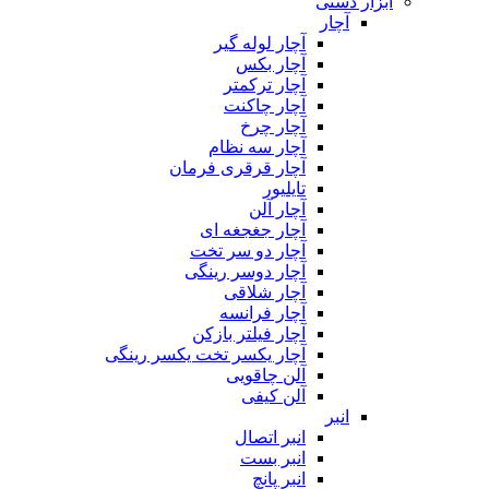
ابزار دستی
آچار
آچار لوله گیر
آچار بکس
آچار ترکمتر
آچار چاکنت
آچار چرخ
آچار سه نظام
آچار قرقری فرمان
تایلیور
آچار آلن
آچار جغجغه ای
آچار دو سر تخت
آچار دوسر رینگی
آچار شلاقی
آچار فرانسه
آچار فیلتر بازکن
آچار یکسر تخت یکسر رینگی
آلن چاقویی
آلن کیفی
انبر
انبر اتصال
انبر بست
انبر پانچ