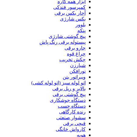
ابزار همه کاره
کمپرسور فندکی
آچار بکس برقی
بکس شارژی
بلوور
پنکه
پیچ گوشتی شارژی
پیستوله برقی رنگ پاش
جارو برقی
چراغ قوه
چکش تخریب
شیارزن
نورافکن
ویبراتور بتن
اتو لوله سبز (اتو لوله کشی)
بالابر و ریل برقی
پیچ گوشتی برقی
دستگاه جوشکاری
دستگاه چسب
رنده کارگاهی
سشوار صنعتی
قیچی برقی
کارواش خانگی
هویه