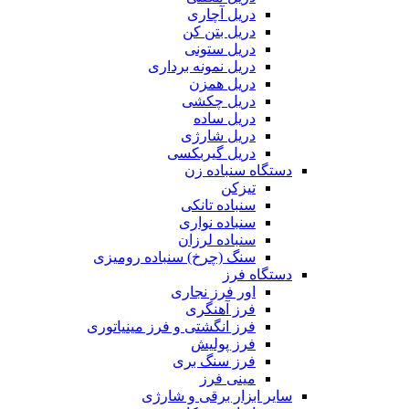
دریل آچاری
دریل بتن کن
دریل ستونی
دریل نمونه برداری
دریل همزن
دریل چکشی
دریل ساده
دریل شارژی
دریل گیربکسی
دستگاه سنباده زن
تیزکن
سنباده تانکی
سنباده نواری
سنباده لرزان
سنگ (چرخ) سنباده رومیزی
دستگاه فرز
اور فرز نجاری
فرز آهنگری
فرز انگشتی و فرز مینیاتوری
فرز پولیش
فرز سنگ بری
مینی فرز
سایر ابزار برقی و شارژی