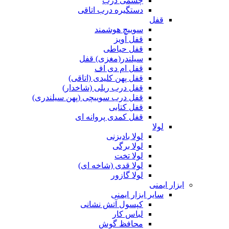
چشمی درب
دستگیره درب اتاقی
قفل
سوییچ هوشمند
قفل آویز
قفل حیاطی
سیلندر(مغزی) قفل
قفل ام دی اف
قفل پهن کلیدی (اتاقی)
قفل درب ریلی (شاخدار)
قفل درب سوییچی (پهن سیلندری)
قفل کتابی
قفل کمدی پروانه ای
لولا
لولا بادبزنی
لولا برگی
لولا تخت
لولا قدی (شاخه ای)
لولا گازور
ابزار ایمنی
سایر ابزار ایمنی
کپسول آتش نشانی
لباس کار
محافظ گوش