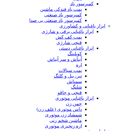
کمپرسور باد
پمپ باد فندکی ماشین
کمپرسور باد صنعتی
کمپرسور باد صنعتی بی صدا
ابزار باغبانی و کشاورزی
ابزار باغبانی برقی و شارژی
پمپ کف کش
قیچی شارژی
ابزار باغبانی دستی
کوپلینگ
آبپاش و سر آبپاش
اره
پمپ سیالات
تبر، بیل و کلنگ
سمپاش
شلنگ
قیچی و چاقو
ابزار باغبانی موتوری
چمن زن
داس موتوری (علف زن)
شمشاد زن موتوری
ماشین شخم زنی
اره زنجیری موتوری