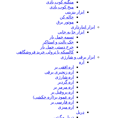
منگنه کوب بادی
میخ کوب بادی
ابزار بنزینی
چاله کن
موتور برق
ابزار انبارداری
ابزار جا به جایی
تسمه حمل بار
جک پالت و استاکر
چرخ دستی حمل بار
کالسکه یا ترولی خرید فروشگاهی
ابزار برقی و شارژی
اره
اره افقی بر
اره زنجیری برقی
اره شارژی
اره گردبر
اره مرمر بر
اره پروفیل بر
اره عمود بر(اره چکشی)
اره فارسی بر
اره میزی
دریل
دریل مگنتی