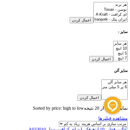
اعمال کردن
سایز :
اعمال کردن
سایز آلن
اعمال کردن
نمایش 1–12 از 20 نتیجه
Sorted by price: high to low
مشاهده فیلترها