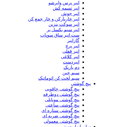
انبر پرس وایرشو
انبر تسمه کش
انبر جوش
انبر خاربازکن و خار جمع کن
انبر سوکت بنزین
انبر سیم بکسل بر
ست انبر ساق سوپاپ
گازانبر
انبر پرچ
انبر قفلی
انبر کلاغی
انبردست
دم باریک
سیم چین
سیم لخت کن اتوماتیک
پیچ گوشتی
پیچ گوشتی چاقویی
پیچ گوشتی دوطرفه
پیچ گوشتی موبایلی
پیچ گوشتی ساعتی
پیچ گوشتی ستاره ای
پیچ گوشتی ضربه ای
پیچ گوشتی معمولی
سایر ابزار دستی