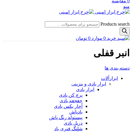
0
مقایسه
منو
Products search
0
موارد
0
تومان
انبر قفلی
دسته بندی ها
ابزارآلات
ابزار بادی و بنزینی
ابزار بادی
پرچ کن بادی
جغجغه بادی
آچار بکس بادی
بادپاش
پیستوله رنگ پاش
دریل بادی
شلنگ فنری باد