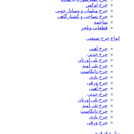
چرخ لوکس
چرخ مبلمان و وسایل چوبی
چرخ نساجی و کشتارگاهی
ساچمه
قطعات ویلچر
انواع چرخ صنعتی
چرخ آهنی
چرخ چدنی
چرخ پلی اورتان
چرخ پلی آمید
چرخ دایکاست
چرخ بادی
چرخ ورقی
چرخ آهنی
چرخ چدنی
چرخ پلی اورتان
چرخ پلی آمید
چرخ دایکاست
چرخ بادی
چرخ ورقی
ریل و قرقره