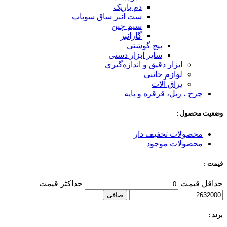
دم باریک
ست انبر ساق سوپاپ
سیم چین
گازانبر
پیچ گوشتی
سایر ابزار دستی
ابزار دقیق و اندازه‌گیری
لوازم جانبی
یراق آلات
چرخ ، ریل، قرقره و پایه
وضعیت محصول :
محصولات تخفیف دار
محصولات موجود
قیمت :
حداقل قیمت
حداكثر قيمت
صافی
برند :