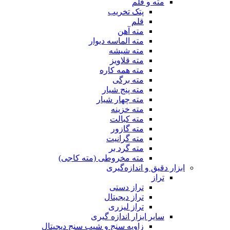
مته و قلم
پتک تخریب
قلم
مته آهن
مته الماسه دیوار
مته شیشه
مته قلاویز
مته همه کاره
مته برگی
مته پنج شیار
مته چهار شیار
مته خزینه
مته کبالت
مته گازور
مته گرانیت
مته گرد بر
مته مخروطی (مته کاجی)
ابزار دقیق و اندازه‌گیری
تراز
تراز دستی
تراز دیجیتال
تراز لیزری
سایر ابزار اندازه گیری
زاویه سنج و شیب سنج دیجیتال