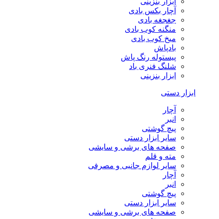
ابزار بنزینی
آچار بکس بادی
جغجغه بادی
منگنه کوب بادی
میخ کوب بادی
بادپاش
پیستوله رنگ پاش
شلنگ فنری باد
ابزار بنزینی
ابزار دستی
آچار
انبر
پیچ گوشتی
سایر ابزار دستی
صفحه های برشی و سایشی
مته و قلم
سایر لوازم جانبی و مصرفی
آچار
انبر
پیچ گوشتی
سایر ابزار دستی
صفحه های برشی و سایشی