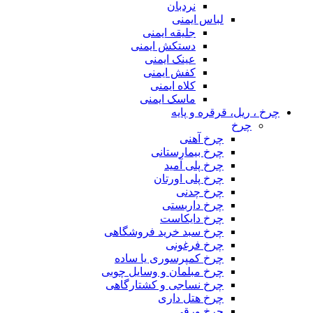
نردبان
لباس ایمنی
جلیقه ایمنی
دستکش ایمنی
عینک ایمنی
کفش ایمنی
کلاه ایمنی
ماسک ایمنی
چرخ ، ریل، قرقره و پایه
چرخ
چرخ آهنی
چرخ بیمارستانی
چرخ پلی آمید
چرخ پلی اورتان
چرخ چدنی
چرخ داربستی
چرخ دایکاست
چرخ سبد خرید فروشگاهی
چرخ فرغونی
چرخ کمپرسوری یا ساده
چرخ مبلمان و وسایل چوبی
چرخ نساجی و کشتارگاهی
چرخ هتل داری
چرخ ورقی