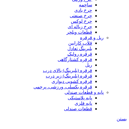
ساچمه
چرخ بادی
چرخ صنعتی
چرخ لوکس
چرخ زباله ای
قطعات ویلچر
ریل و قرقره
قلاب کارابین
بلبرینگ تعادل
قرقره رولیک
قرقره کشتارگاهی
ریل
قرقره (بلبرینگ) بالای درب
قرقره (بلبرینگ) زیر درب
قرقره کشویی دیواری
قرقره بکسلی، ورزشی، پرچمی
پایه و قطعات صندلی
پایه پلاستیکی
پایه فلزی
قطعات صندلی
بستن