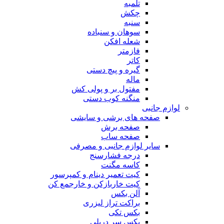
تلمبه
چکش
سنبه
سوهان و سنباده
شعله افکن
فازمتر
کاتر
گیره و پیچ دستی
ماله
مفتول بر و پولی کش
منگنه کوب دستی
لوازم جانبی
صفحه های برشی و سایشی
صفحه برش
صفحه ساب
سایر لوازم جانبی و مصرفی
درجه فشارسنج
کاسه مگنت
کیت تعمیر دینام و کمپرسور
کیت خاربازکن و خارجمع کن
آلن بکس
براکت تراز لیزری
بکس تکی
بکس سر دریلی