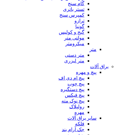
گام سنج
تستر باتری
کمپرس سنج
ترازو
گونیا
گیج و کولیس
مولتی متر
میکرومتر
متر
متر دستی
متر لیزری
یراق آلات
پیچ و مهره
پیچ ام دی اف
پیچ چوب
پیچ دستگیره
پیچ فیکس
پیچ نوک مته
رولپلاک
مهره
سایر یراق آلات
فلکه
جک آرام بند