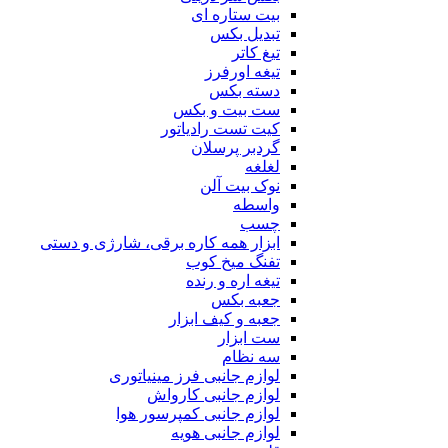
بیت ستاره ای
تبدیل بکس
تیغ کاتر
تیغه اورفرز
دسته بکس
ست بیت و بکس
کیت تست رادیاتور
گردبر پرسلان
لغلغه
نوک بیت آلن
واسطه
چسب
ابزار همه کاره برقی، شارژی و دستی
تفنگ میخ کوب
تیغه اره و رنده
جعبه بکس
جعبه و کیف ابزار
ست ابزار
سه نظام
لوازم جانبی فرز مینیاتوری
لوازم جانبی کارواش
لوازم جانبی کمپرسور هوا
لوازم جانبی هویه