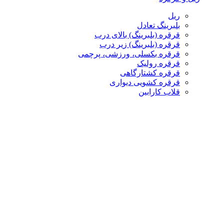
ریل
بلبرینگ تعادل
قرقره (بلبرینگ) بالای درب
قرقره (بلبرینگ) زیر درب
قرقره بکسلی، ورزشی، پرچمی
قرقره رولیک
قرقره کشتارگاهی
قرقره کشویی دیواری
قلاب کارابین