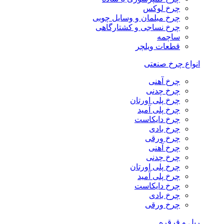
چرخ لوکس
چرخ مبلمان و وسایل چوبی
چرخ نساجی و کشتارگاهی
ساچمه
قطعات ویلچر
انواع چرخ صنعتی
چرخ آهنی
چرخ چدنی
چرخ پلی اورتان
چرخ پلی آمید
چرخ دایکاست
چرخ بادی
چرخ ورقی
چرخ آهنی
چرخ چدنی
چرخ پلی اورتان
چرخ پلی آمید
چرخ دایکاست
چرخ بادی
چرخ ورقی
ریل و قرقره