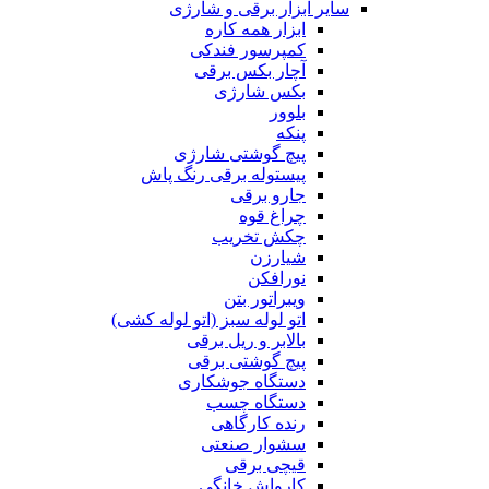
سایر ابزار برقی و شارژی
ابزار همه کاره
کمپرسور فندکی
آچار بکس برقی
بکس شارژی
بلوور
پنکه
پیچ گوشتی شارژی
پیستوله برقی رنگ پاش
جارو برقی
چراغ قوه
چکش تخریب
شیارزن
نورافکن
ویبراتور بتن
اتو لوله سبز (اتو لوله کشی)
بالابر و ریل برقی
پیچ گوشتی برقی
دستگاه جوشکاری
دستگاه چسب
رنده کارگاهی
سشوار صنعتی
قیچی برقی
کارواش خانگی