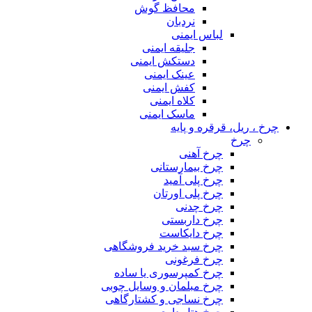
محافظ گوش
نردبان
لباس ایمنی
جلیقه ایمنی
دستکش ایمنی
عینک ایمنی
کفش ایمنی
کلاه ایمنی
ماسک ایمنی
چرخ ، ریل، قرقره و پایه
چرخ
چرخ آهنی
چرخ بیمارستانی
چرخ پلی آمید
چرخ پلی اورتان
چرخ چدنی
چرخ داربستی
چرخ دایکاست
چرخ سبد خرید فروشگاهی
چرخ فرغونی
چرخ کمپرسوری یا ساده
چرخ مبلمان و وسایل چوبی
چرخ نساجی و کشتارگاهی