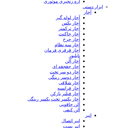
اره زنجیری موتوری
ابزار دستی
آچار
آچار لوله گیر
آچار بکس
آچار ترکمتر
آچار چاکنت
آچار چرخ
آچار سه نظام
آچار قرقری فرمان
تایلیور
آچار آلن
آچار جغجغه ای
آچار دو سر تخت
آچار دوسر رینگی
آچار شلاقی
آچار فرانسه
آچار فیلتر بازکن
آچار یکسر تخت یکسر رینگی
آلن چاقویی
آلن کیفی
انبر
انبر اتصال
انبر بست