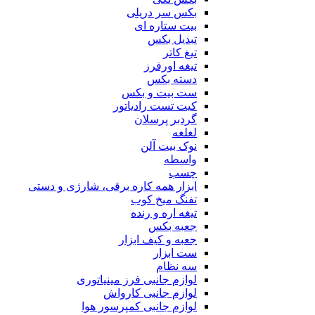
بکس سر دریلی
بیت ستاره ای
تبدیل بکس
تیغ کاتر
تیغه اورفرز
دسته بکس
ست بیت و بکس
کیت تست رادیاتور
گردبر پرسلان
لغلغه
نوک بیت آلن
واسطه
چسب
ابزار همه کاره برقی، شارژی و دستی
تفنگ میخ کوب
تیغه اره و رنده
جعبه بکس
جعبه و کیف ابزار
ست ابزار
سه نظام
لوازم جانبی فرز مینیاتوری
لوازم جانبی کارواش
لوازم جانبی کمپرسور هوا