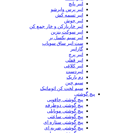
انبر پانچ
انبر پرس وایرشو
انبر تسمه کش
انبر جوش
انبر خاربازکن و خار جمع کن
انبر سوکت بنزین
انبر سیم بکسل بر
ست انبر ساق سوپاپ
گازانبر
انبر پرچ
انبر قفلی
انبر کلاغی
انبردست
دم باریک
سیم چین
سیم لخت کن اتوماتیک
پیچ گوشتی
پیچ گوشتی چاقویی
پیچ گوشتی دوطرفه
پیچ گوشتی موبایلی
پیچ گوشتی ساعتی
پیچ گوشتی ستاره ای
پیچ گوشتی ضربه ای