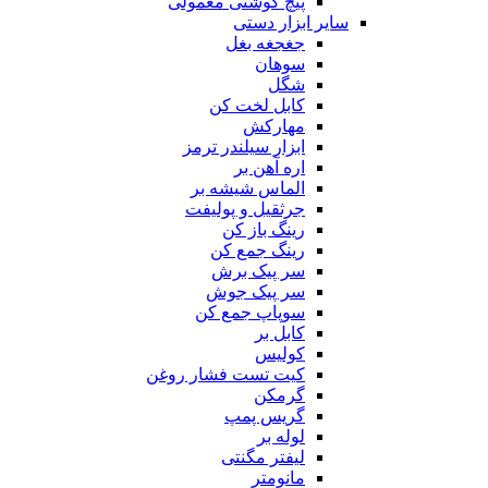
پیچ گوشتی معمولی
سایر ابزار دستی
جغجغه بغل
سوهان
شگل
کابل لخت کن
مهارکش
ابزار سیلندر ترمز
اره آهن بر
الماس شیشه بر
جرثقیل و پولیفت
رینگ باز کن
رینگ جمع کن
سر پیک برش
سر پیک جوش
سوپاپ جمع کن
کابل بر
کولیس
کیت تست فشار روغن
گرمکن
گریس پمپ
لوله بر
لیفتر مگنتی
مانومتر