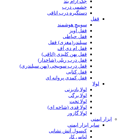
جک آرام بند
چشمی درب
دستگیره درب اتاقی
قفل
سوییچ هوشمند
قفل آویز
قفل حیاطی
سیلندر(مغزی) قفل
قفل ام دی اف
قفل پهن کلیدی (اتاقی)
قفل درب ریلی (شاخدار)
قفل درب سوییچی (پهن سیلندری)
قفل کتابی
قفل کمدی پروانه ای
لولا
لولا بادبزنی
لولا برگی
لولا تخت
لولا قدی (شاخه ای)
لولا گازور
ابزار ایمنی
سایر ابزار ایمنی
کپسول آتش نشانی
لباس کار