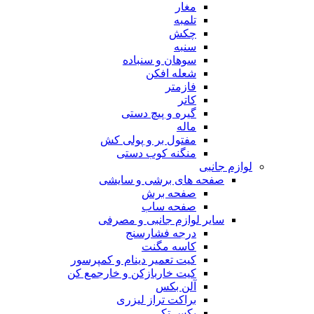
مغار
تلمبه
چکش
سنبه
سوهان و سنباده
شعله افکن
فازمتر
کاتر
گیره و پیچ دستی
ماله
مفتول بر و پولی کش
منگنه کوب دستی
لوازم جانبی
صفحه های برشی و سایشی
صفحه برش
صفحه ساب
سایر لوازم جانبی و مصرفی
درجه فشارسنج
کاسه مگنت
کیت تعمیر دینام و کمپرسور
کیت خاربازکن و خارجمع کن
آلن بکس
براکت تراز لیزری
بکس تکی