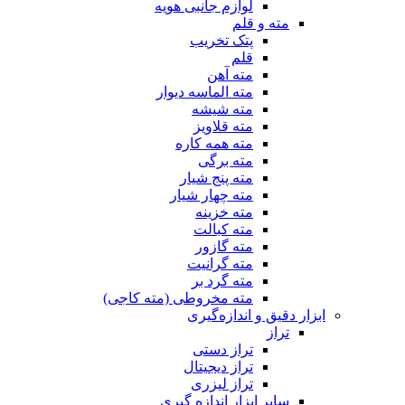
لوازم جانبی هویه
مته و قلم
پتک تخریب
قلم
مته آهن
مته الماسه دیوار
مته شیشه
مته قلاویز
مته همه کاره
مته برگی
مته پنج شیار
مته چهار شیار
مته خزینه
مته کبالت
مته گازور
مته گرانیت
مته گرد بر
مته مخروطی (مته کاجی)
ابزار دقیق و اندازه‌گیری
تراز
تراز دستی
تراز دیجیتال
تراز لیزری
سایر ابزار اندازه گیری