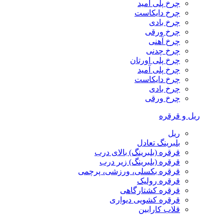
چرخ پلی آمید
چرخ دایکاست
چرخ بادی
چرخ ورقی
چرخ آهنی
چرخ چدنی
چرخ پلی اورتان
چرخ پلی آمید
چرخ دایکاست
چرخ بادی
چرخ ورقی
ریل و قرقره
ریل
بلبرینگ تعادل
قرقره (بلبرینگ) بالای درب
قرقره (بلبرینگ) زیر درب
قرقره بکسلی، ورزشی، پرچمی
قرقره رولیک
قرقره کشتارگاهی
قرقره کشویی دیواری
قلاب کارابین