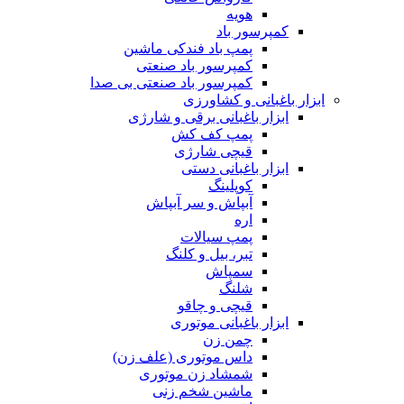
هویه
کمپرسور باد
پمپ باد فندکی ماشین
کمپرسور باد صنعتی
کمپرسور باد صنعتی بی صدا
ابزار باغبانی و کشاورزی
ابزار باغبانی برقی و شارژی
پمپ کف کش
قیچی شارژی
ابزار باغبانی دستی
کوپلینگ
آبپاش و سر آبپاش
اره
پمپ سیالات
تبر، بیل و کلنگ
سمپاش
شلنگ
قیچی و چاقو
ابزار باغبانی موتوری
چمن زن
داس موتوری (علف زن)
شمشاد زن موتوری
ماشین شخم زنی