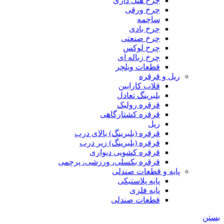
چرخ هتل داری
چرخ ورقی
ساچمه
چرخ بادی
چرخ صنعتی
چرخ لوکس
چرخ زباله ای
قطعات ویلچر
ریل و قرقره
قلاب کارابین
بلبرینگ تعادل
قرقره رولیک
قرقره کشتارگاهی
ریل
قرقره (بلبرینگ) بالای درب
قرقره (بلبرینگ) زیر درب
قرقره کشویی دیواری
قرقره بکسلی، ورزشی، پرچمی
پایه و قطعات صندلی
پایه پلاستیکی
پایه فلزی
قطعات صندلی
بستن