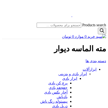
Products search
0
موارد
0
تومان
مته الماسه دیوار
دسته بندی ها
ابزارآلات
ابزار بادی و بنزینی
ابزار بادی
پرچ کن بادی
جغجغه بادی
آچار بکس بادی
بادپاش
پیستوله رنگ پاش
دریل بادی