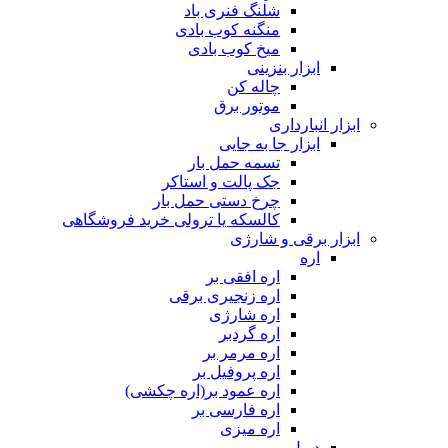
شلنگ فنری باد
منگنه کوب بادی
میخ کوب بادی
ابزار بنزینی
چاله کن
موتور برق
ابزار انبارداری
ابزار جا به جایی
تسمه حمل بار
جک پالت و استاکر
چرخ دستی حمل بار
کالسکه یا ترولی خرید فروشگاهی
ابزار برقی و شارژی
اره
اره افقی بر
اره زنجیری برقی
اره شارژی
اره گردبر
اره مرمر بر
اره پروفیل بر
اره عمود بر(اره چکشی)
اره فارسی بر
اره میزی
دریل