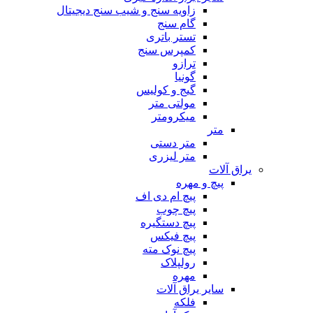
زاویه سنج و شیب سنج دیجیتال
گام سنج
تستر باتری
کمپرس سنج
ترازو
گونیا
گیج و کولیس
مولتی متر
میکرومتر
متر
متر دستی
متر لیزری
یراق آلات
پیچ و مهره
پیچ ام دی اف
پیچ چوب
پیچ دستگیره
پیچ فیکس
پیچ نوک مته
رولپلاک
مهره
سایر یراق آلات
فلکه