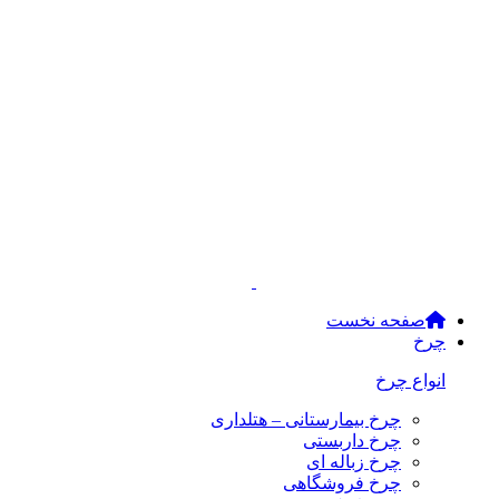
صفحه نخست
چرخ
انواع چرخ
چرخ بیمارستانی – هتلداری
چرخ داربستی
چرخ زباله ای
چرخ فروشگاهی