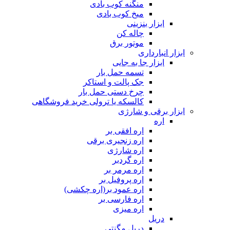
منگنه کوب بادی
میخ کوب بادی
ابزار بنزینی
چاله کن
موتور برق
ابزار انبارداری
ابزار جا به جایی
تسمه حمل بار
جک پالت و استاکر
چرخ دستی حمل بار
کالسکه یا ترولی خرید فروشگاهی
ابزار برقی و شارژی
اره
اره افقی بر
اره زنجیری برقی
اره شارژی
اره گردبر
اره مرمر بر
اره پروفیل بر
اره عمود بر(اره چکشی)
اره فارسی بر
اره میزی
دریل
دریل مگنتی