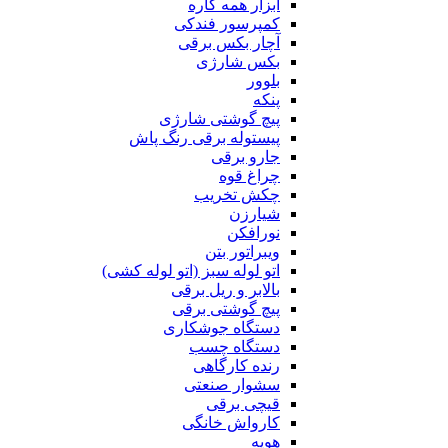
ابزار همه کاره
کمپرسور فندکی
آچار بکس برقی
بکس شارژی
بلوور
پنکه
پیچ گوشتی شارژی
پیستوله برقی رنگ پاش
جارو برقی
چراغ قوه
چکش تخریب
شیارزن
نورافکن
ویبراتور بتن
اتو لوله سبز (اتو لوله کشی)
بالابر و ریل برقی
پیچ گوشتی برقی
دستگاه جوشکاری
دستگاه چسب
رنده کارگاهی
سشوار صنعتی
قیچی برقی
کارواش خانگی
هویه