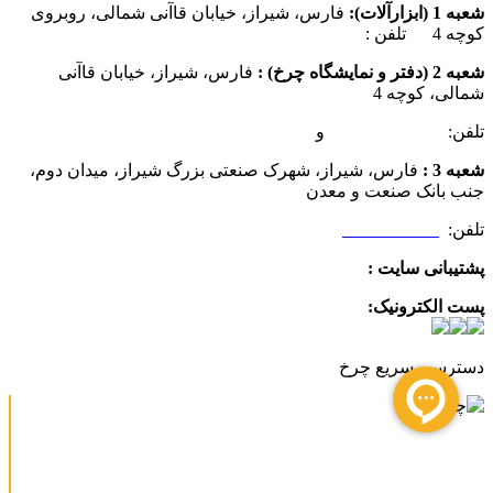
شعبه 1 (ابزارآلات):
فارس، شیراز، خیابان قاآنی شمالی، روبروی
کوچه 4 تلفن :
07137385162
شعبه 2 (دفتر و نمایشگاه چرخ) :
فارس، شیراز، خیابان قاآنی
شمالی، کوچه 4
تلفن:
07132349472
و
07132332354
شعبه 3 :
فارس، شیراز، شهرک صنعتی بزرگ شیراز، میدان دوم،
جنب بانک صنعت و معدن
تلفن:
09025506188
پشتیبانی سایت :
09390612819
پست الکترونیک:
info@charkhabzar.com
دسترسی سریع چرخ