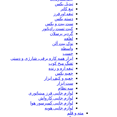
تبدیل بکس
تیغ کاتر
تیغه اورفرز
دسته بکس
ست بیت و بکس
کیت تست رادیاتور
گردبر پرسلان
لغلغه
نوک بیت آلن
واسطه
چسب
ابزار همه کاره برقی، شارژی و دستی
تفنگ میخ کوب
تیغه اره و رنده
جعبه بکس
جعبه و کیف ابزار
ست ابزار
سه نظام
لوازم جانبی فرز مینیاتوری
لوازم جانبی کارواش
لوازم جانبی کمپرسور هوا
لوازم جانبی هویه
مته و قلم