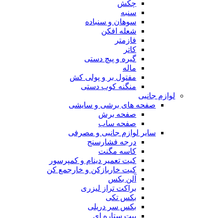
چکش
سنبه
سوهان و سنباده
شعله افکن
فازمتر
کاتر
گیره و پیچ دستی
ماله
مفتول بر و پولی کش
منگنه کوب دستی
لوازم جانبی
صفحه های برشی و سایشی
صفحه برش
صفحه ساب
سایر لوازم جانبی و مصرفی
درجه فشارسنج
کاسه مگنت
کیت تعمیر دینام و کمپرسور
کیت خاربازکن و خارجمع کن
آلن بکس
براکت تراز لیزری
بکس تکی
بکس سر دریلی
بیت ستاره ای