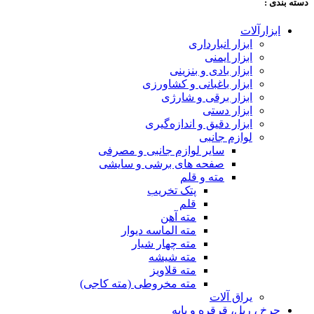
دسته‌ بندی :
ابزارآلات
ابزار انبارداری
ابزار ایمنی
ابزار بادی و بنزینی
ابزار باغبانی و کشاورزی
ابزار برقی و شارژی
ابزار دستی
ابزار دقیق و اندازه‌گیری
لوازم جانبی
سایر لوازم جانبی و مصرفی
صفحه های برشی و سایشی
مته و قلم
پتک تخریب
قلم
مته آهن
مته الماسه دیوار
مته چهار شیار
مته شیشه
مته قلاویز
مته مخروطی (مته کاجی)
یراق آلات
چرخ ، ریل، قرقره و پایه