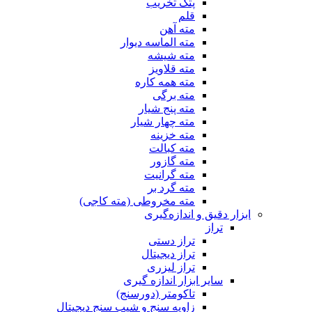
پتک تخریب
قلم
مته آهن
مته الماسه دیوار
مته شیشه
مته قلاویز
مته همه کاره
مته برگی
مته پنج شیار
مته چهار شیار
مته خزینه
مته کبالت
مته گازور
مته گرانیت
مته گرد بر
مته مخروطی (مته کاجی)
ابزار دقیق و اندازه‌گیری
تراز
تراز دستی
تراز دیجیتال
تراز لیزری
سایر ابزار اندازه گیری
تاکومتر (دورسنج)
زاویه سنج و شیب سنج دیجیتال