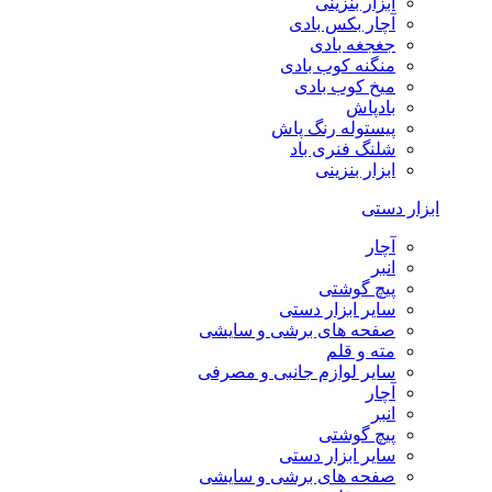
ابزار بنزینی
آچار بکس بادی
جغجغه بادی
منگنه کوب بادی
میخ کوب بادی
بادپاش
پیستوله رنگ پاش
شلنگ فنری باد
ابزار بنزینی
ابزار دستی
آچار
انبر
پیچ گوشتی
سایر ابزار دستی
صفحه های برشی و سایشی
مته و قلم
سایر لوازم جانبی و مصرفی
آچار
انبر
پیچ گوشتی
سایر ابزار دستی
صفحه های برشی و سایشی