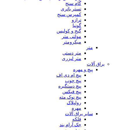
گام سنج
تستر باتری
کمپرس سنج
ترازو
گونیا
گیج و کولیس
مولتی متر
میکرومتر
متر
متر دستی
متر لیزری
یراق آلات
پیچ و مهره
پیچ ام دی اف
پیچ چوب
پیچ دستگیره
پیچ فیکس
پیچ نوک مته
رولپلاک
مهره
سایر یراق آلات
فلکه
جک آرام بند