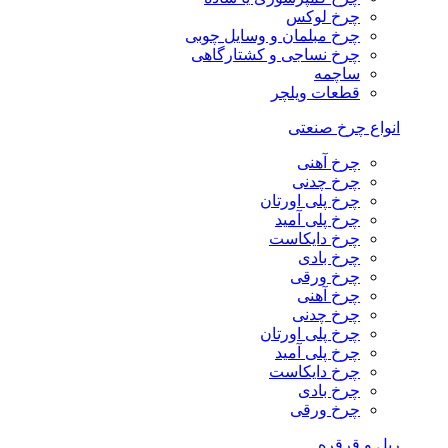
چرخ لوکس
چرخ مبلمان و وسایل چوبی
چرخ نساجی و کشتارگاهی
ساچمه
قطعات ویلچر
انواع چرخ صنعتی
چرخ آهنی
چرخ چدنی
چرخ پلی اورتان
چرخ پلی آمید
چرخ دایکاست
چرخ بادی
چرخ ورقی
چرخ آهنی
چرخ چدنی
چرخ پلی اورتان
چرخ پلی آمید
چرخ دایکاست
چرخ بادی
چرخ ورقی
ریل و قرقره