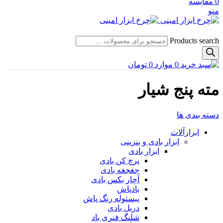
0
مقایسه
منو
Products search
0
موارد
0
تومان
مته پنج شیار
دسته بندی ها
ابزارآلات
ابزار بادی و بنزینی
ابزار بادی
پرچ کن بادی
جغجغه بادی
آچار بکس بادی
بادپاش
پیستوله رنگ پاش
دریل بادی
شلنگ فنری باد