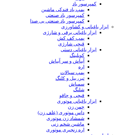
کمپرسور باد
پمپ باد فندکی ماشین
کمپرسور باد صنعتی
کمپرسور باد صنعتی بی صدا
ابزار باغبانی و کشاورزی
ابزار باغبانی برقی و شارژی
پمپ کف کش
قیچی شارژی
ابزار باغبانی دستی
کوپلینگ
آبپاش و سر آبپاش
اره
پمپ سیالات
تبر، بیل و کلنگ
سمپاش
شلنگ
قیچی و چاقو
ابزار باغبانی موتوری
چمن زن
داس موتوری (علف زن)
شمشاد زن موتوری
ماشین شخم زنی
اره زنجیری موتوری