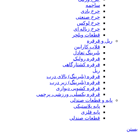
ساچمه
چرخ بادی
چرخ صنعتی
چرخ لوکس
چرخ زباله ای
قطعات ویلچر
ریل و قرقره
قلاب کارابین
بلبرینگ تعادل
قرقره رولیک
قرقره کشتارگاهی
ریل
قرقره (بلبرینگ) بالای درب
قرقره (بلبرینگ) زیر درب
قرقره کشویی دیواری
قرقره بکسلی، ورزشی، پرچمی
پایه و قطعات صندلی
پایه پلاستیکی
پایه فلزی
قطعات صندلی
بستن