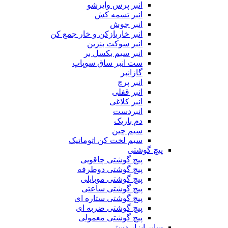
انبر پرس وایرشو
انبر تسمه کش
انبر جوش
انبر خاربازکن و خار جمع کن
انبر سوکت بنزین
انبر سیم بکسل بر
ست انبر ساق سوپاپ
گازانبر
انبر پرچ
انبر قفلی
انبر کلاغی
انبردست
دم باریک
سیم چین
سیم لخت کن اتوماتیک
پیچ گوشتی
پیچ گوشتی چاقویی
پیچ گوشتی دوطرفه
پیچ گوشتی موبایلی
پیچ گوشتی ساعتی
پیچ گوشتی ستاره ای
پیچ گوشتی ضربه ای
پیچ گوشتی معمولی
سایر ابزار دستی