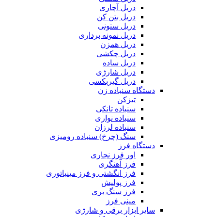
دریل آچاری
دریل بتن کن
دریل ستونی
دریل نمونه برداری
دریل همزن
دریل چکشی
دریل ساده
دریل شارژی
دریل گیربکسی
دستگاه سنباده زن
تیزکن
سنباده تانکی
سنباده نواری
سنباده لرزان
سنگ (چرخ) سنباده رومیزی
دستگاه فرز
اور فرز نجاری
فرز آهنگری
فرز انگشتی و فرز مینیاتوری
فرز پولیش
فرز سنگ بری
مینی فرز
سایر ابزار برقی و شارژی