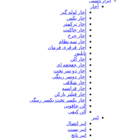
ابزار دستی
آچار
آچار لوله گیر
آچار بکس
آچار ترکمتر
آچار چاکنت
آچار چرخ
آچار سه نظام
آچار قرقری فرمان
تایلیور
آچار آلن
آچار جغجغه ای
آچار دو سر تخت
آچار دوسر رینگی
آچار شلاقی
آچار فرانسه
آچار فیلتر بازکن
آچار یکسر تخت یکسر رینگی
آلن چاقویی
آلن کیفی
انبر
انبر اتصال
انبر بست
انبر پانچ