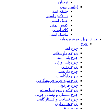
نردبان
لباس ایمنی
جلیقه ایمنی
دستکش ایمنی
عینک ایمنی
کفش ایمنی
کلاه ایمنی
ماسک ایمنی
چرخ ، ریل، قرقره و پایه
چرخ
چرخ آهنی
چرخ بیمارستانی
چرخ پلی آمید
چرخ پلی اورتان
چرخ چدنی
چرخ داربستی
چرخ دایکاست
چرخ سبد خرید فروشگاهی
چرخ فرغونی
چرخ کمپرسوری یا ساده
چرخ مبلمان و وسایل چوبی
چرخ نساجی و کشتارگاهی
چرخ هتل داری
چرخ ورقی