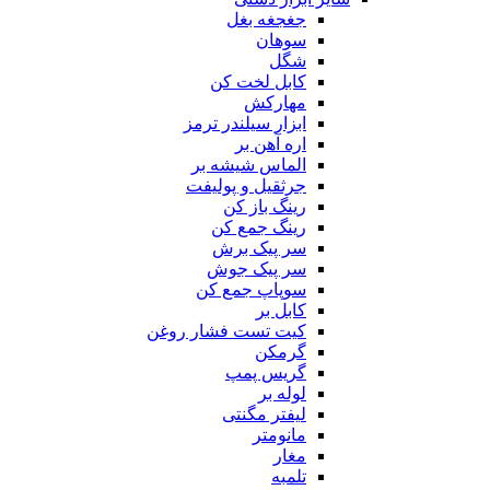
جغجغه بغل
سوهان
شگل
کابل لخت کن
مهارکش
ابزار سیلندر ترمز
اره آهن بر
الماس شیشه بر
جرثقیل و پولیفت
رینگ باز کن
رینگ جمع کن
سر پیک برش
سر پیک جوش
سوپاپ جمع کن
کابل بر
کیت تست فشار روغن
گرمکن
گریس پمپ
لوله بر
لیفتر مگنتی
مانومتر
مغار
تلمبه