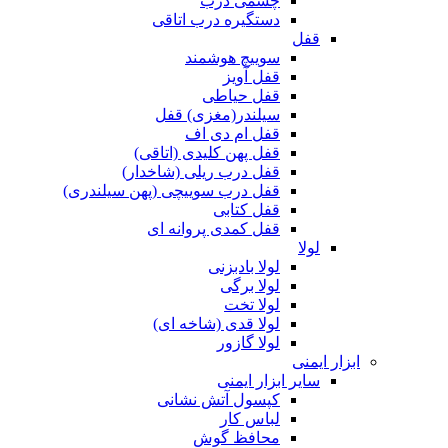
چشمی درب
دستگیره درب اتاقی
قفل
سوییچ هوشمند
قفل آویز
قفل حیاطی
سیلندر(مغزی) قفل
قفل ام دی اف
قفل پهن کلیدی (اتاقی)
قفل درب ریلی (شاخدار)
قفل درب سوییچی (پهن سیلندری)
قفل کتابی
قفل کمدی پروانه ای
لولا
لولا بادبزنی
لولا برگی
لولا تخت
لولا قدی (شاخه ای)
لولا گازور
ابزار ایمنی
سایر ابزار ایمنی
کپسول آتش نشانی
لباس کار
محافظ گوش