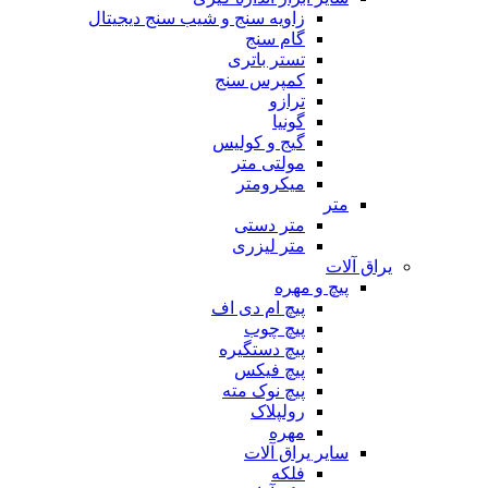
زاویه سنج و شیب سنج دیجیتال
گام سنج
تستر باتری
کمپرس سنج
ترازو
گونیا
گیج و کولیس
مولتی متر
میکرومتر
متر
متر دستی
متر لیزری
یراق آلات
پیچ و مهره
پیچ ام دی اف
پیچ چوب
پیچ دستگیره
پیچ فیکس
پیچ نوک مته
رولپلاک
مهره
سایر یراق آلات
فلکه