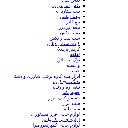
بکس تکی
بکس سر دریلی
بیت ستاره ای
تبدیل بکس
تیغ کاتر
تیغه اورفرز
دسته بکس
ست بیت و بکس
کیت تست رادیاتور
گردبر پرسلان
لغلغه
نوک بیت آلن
واسطه
چسب
ابزار همه کاره برقی، شارژی و دستی
تفنگ میخ کوب
تیغه اره و رنده
جعبه بکس
جعبه و کیف ابزار
ست ابزار
سه نظام
لوازم جانبی فرز مینیاتوری
لوازم جانبی کارواش
لوازم جانبی کمپرسور هوا