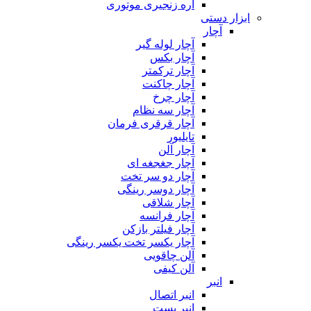
اره زنجیری موتوری
ابزار دستی
آچار
آچار لوله گیر
آچار بکس
آچار ترکمتر
آچار چاکنت
آچار چرخ
آچار سه نظام
آچار قرقری فرمان
تایلیور
آچار آلن
آچار جغجغه ای
آچار دو سر تخت
آچار دوسر رینگی
آچار شلاقی
آچار فرانسه
آچار فیلتر بازکن
آچار یکسر تخت یکسر رینگی
آلن چاقویی
آلن کیفی
انبر
انبر اتصال
انبر بست