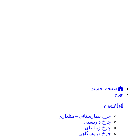
صفحه نخست
چرخ
انواع چرخ
چرخ بیمارستانی – هتلداری
چرخ داربستی
چرخ زباله ای
چرخ فروشگاهی