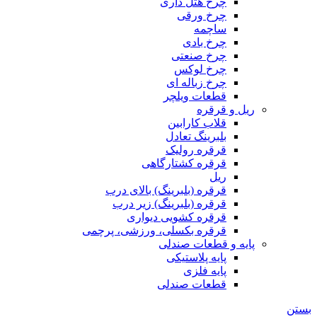
چرخ هتل داری
چرخ ورقی
ساچمه
چرخ بادی
چرخ صنعتی
چرخ لوکس
چرخ زباله ای
قطعات ویلچر
ریل و قرقره
قلاب کارابین
بلبرینگ تعادل
قرقره رولیک
قرقره کشتارگاهی
ریل
قرقره (بلبرینگ) بالای درب
قرقره (بلبرینگ) زیر درب
قرقره کشویی دیواری
قرقره بکسلی، ورزشی، پرچمی
پایه و قطعات صندلی
پایه پلاستیکی
پایه فلزی
قطعات صندلی
بستن