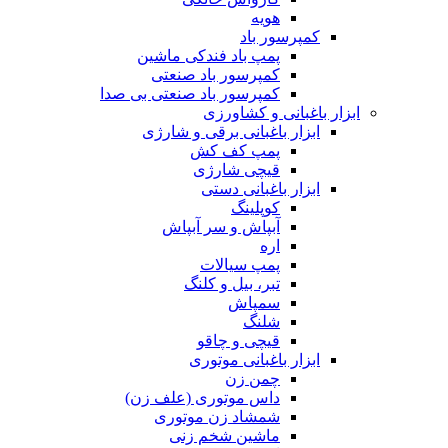
هویه
کمپرسور باد
پمپ باد فندکی ماشین
کمپرسور باد صنعتی
کمپرسور باد صنعتی بی صدا
ابزار باغبانی و کشاورزی
ابزار باغبانی برقی و شارژی
پمپ کف کش
قیچی شارژی
ابزار باغبانی دستی
کوپلینگ
آبپاش و سر آبپاش
اره
پمپ سیالات
تبر، بیل و کلنگ
سمپاش
شلنگ
قیچی و چاقو
ابزار باغبانی موتوری
چمن زن
داس موتوری (علف زن)
شمشاد زن موتوری
ماشین شخم زنی