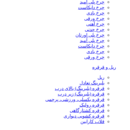
چرخ پلی آمید
چرخ دایکاست
چرخ بادی
چرخ ورقی
چرخ آهنی
چرخ چدنی
چرخ پلی اورتان
چرخ پلی آمید
چرخ دایکاست
چرخ بادی
چرخ ورقی
ریل و قرقره
ریل
بلبرینگ تعادل
قرقره (بلبرینگ) بالای درب
قرقره (بلبرینگ) زیر درب
قرقره بکسلی، ورزشی، پرچمی
قرقره رولیک
قرقره کشتارگاهی
قرقره کشویی دیواری
قلاب کارابین