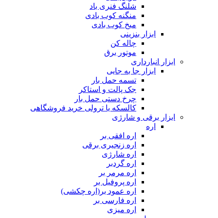
شلنگ فنری باد
منگنه کوب بادی
میخ کوب بادی
ابزار بنزینی
چاله کن
موتور برق
ابزار انبارداری
ابزار جا به جایی
تسمه حمل بار
جک پالت و استاکر
چرخ دستی حمل بار
کالسکه یا ترولی خرید فروشگاهی
ابزار برقی و شارژی
اره
اره افقی بر
اره زنجیری برقی
اره شارژی
اره گردبر
اره مرمر بر
اره پروفیل بر
اره عمود بر(اره چکشی)
اره فارسی بر
اره میزی