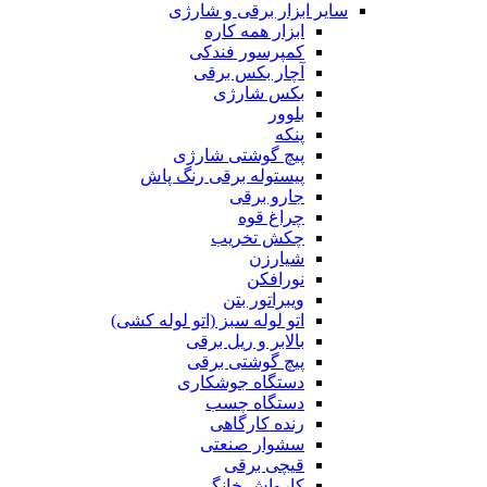
سایر ابزار برقی و شارژی
ابزار همه کاره
کمپرسور فندکی
آچار بکس برقی
بکس شارژی
بلوور
پنکه
پیچ گوشتی شارژی
پیستوله برقی رنگ پاش
جارو برقی
چراغ قوه
چکش تخریب
شیارزن
نورافکن
ویبراتور بتن
اتو لوله سبز (اتو لوله کشی)
بالابر و ریل برقی
پیچ گوشتی برقی
دستگاه جوشکاری
دستگاه چسب
رنده کارگاهی
سشوار صنعتی
قیچی برقی
کارواش خانگی