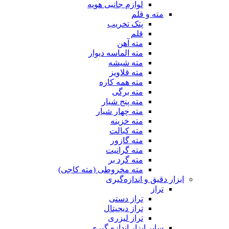
لوازم جانبی هویه
مته و قلم
پتک تخریب
قلم
مته آهن
مته الماسه دیوار
مته شیشه
مته قلاویز
مته همه کاره
مته برگی
مته پنج شیار
مته چهار شیار
مته خزینه
مته کبالت
مته گازور
مته گرانیت
مته گرد بر
مته مخروطی (مته کاجی)
ابزار دقیق و اندازه‌گیری
تراز
تراز دستی
تراز دیجیتال
تراز لیزری
سایر ابزار اندازه گیری