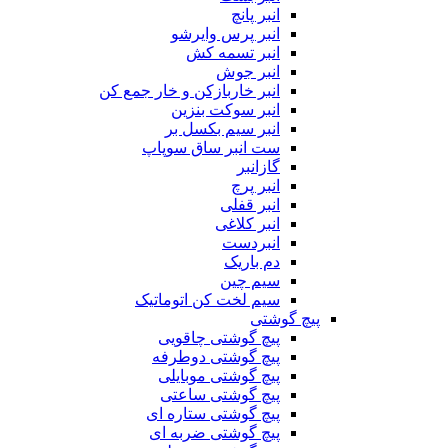
انبر پانچ
انبر پرس وایرشو
انبر تسمه کش
انبر جوش
انبر خاربازکن و خار جمع کن
انبر سوکت بنزین
انبر سیم بکسل بر
ست انبر ساق سوپاپ
گازانبر
انبر پرچ
انبر قفلی
انبر کلاغی
انبردست
دم باریک
سیم چین
سیم لخت کن اتوماتیک
پیچ گوشتی
پیچ گوشتی چاقویی
پیچ گوشتی دوطرفه
پیچ گوشتی موبایلی
پیچ گوشتی ساعتی
پیچ گوشتی ستاره ای
پیچ گوشتی ضربه ای