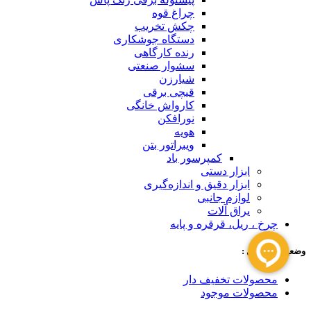
چراغ قوه
چکش تخریب
دستگاه جوشکاری
رنده کارگاهی
سشوار صنعتی
شیارزن
قیچی برقی
کارواش خانگی
نورافکن
هویه
ویبراتور بتن
کمپرسور باد
ابزار دستی
ابزار دقیق و اندازه‌گیری
لوازم جانبی
یراق آلات
چرخ ، ریل، قرقره و پایه
وضعیت محصول :
محصولات تخفیف دار
محصولات موجود