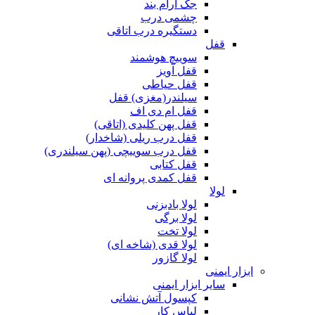
جک آرام بند
چشمی درب
دستگیره درب اتاقی
قفل
سوییچ هوشمند
قفل آویز
قفل حیاطی
سیلندر(مغزی) قفل
قفل ام دی اف
قفل پهن کلیدی (اتاقی)
قفل درب ریلی (شاخدار)
قفل درب سوییچی (پهن سیلندری)
قفل کتابی
قفل کمدی پروانه ای
لولا
لولا بادبزنی
لولا برگی
لولا تخت
لولا قدی (شاخه ای)
لولا گازور
ابزار ایمنی
سایر ابزار ایمنی
کپسول آتش نشانی
لباس کار