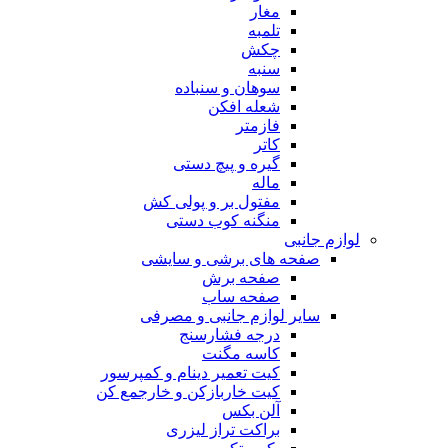
مغار
تلمبه
چکش
سنبه
سوهان و سنباده
شعله افکن
فازمتر
کاتر
گیره و پیچ دستی
ماله
مفتول بر و پولی کش
منگنه کوب دستی
لوازم جانبی
صفحه های برشی و سایشی
صفحه برش
صفحه ساب
سایر لوازم جانبی و مصرفی
درجه فشارسنج
کاسه مگنت
کیت تعمیر دینام و کمپرسور
کیت خاربازکن و خارجمع کن
آلن بکس
براکت تراز لیزری