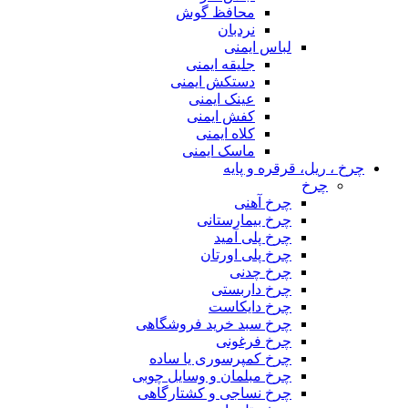
محافظ گوش
نردبان
لباس ایمنی
جلیقه ایمنی
دستکش ایمنی
عینک ایمنی
کفش ایمنی
کلاه ایمنی
ماسک ایمنی
چرخ ، ریل، قرقره و پایه
چرخ
چرخ آهنی
چرخ بیمارستانی
چرخ پلی آمید
چرخ پلی اورتان
چرخ چدنی
چرخ داربستی
چرخ دایکاست
چرخ سبد خرید فروشگاهی
چرخ فرغونی
چرخ کمپرسوری یا ساده
چرخ مبلمان و وسایل چوبی
چرخ نساجی و کشتارگاهی