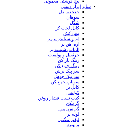
پیچ گوشتی معمولی
سایر ابزار دستی
جغجغه بغل
سوهان
شگل
کابل لخت کن
مهارکش
ابزار سیلندر ترمز
اره آهن بر
الماس شیشه بر
جرثقیل و پولیفت
رینگ باز کن
رینگ جمع کن
سر پیک برش
سر پیک جوش
سوپاپ جمع کن
کابل بر
کولیس
کیت تست فشار روغن
گرمکن
گریس پمپ
لوله بر
لیفتر مگنتی
مانومتر