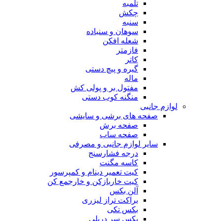
تلمبه
چکش
سنبه
سوهان و سنباده
شعله افکن
فازمتر
کاتر
گیره و پیچ دستی
ماله
مفتول بر و پولی کش
منگنه کوب دستی
لوازم جانبی
صفحه های برشی و سایشی
صفحه برش
صفحه ساب
سایر لوازم جانبی و مصرفی
درجه فشارسنج
کاسه مگنت
کیت تعمیر دینام و کمپرسور
کیت خاربازکن و خارجمع کن
آلن بکس
براکت تراز لیزری
بکس تکی
بکس سر دریلی