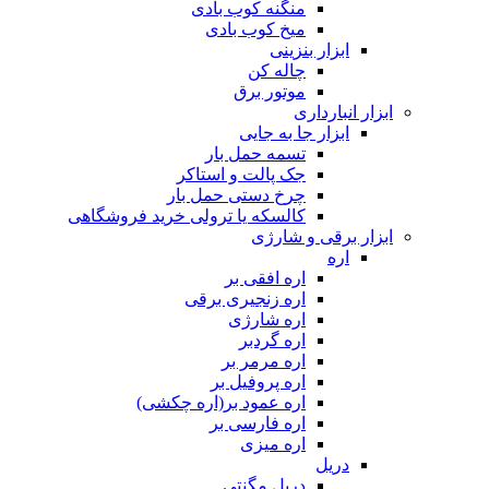
منگنه کوب بادی
میخ کوب بادی
ابزار بنزینی
چاله کن
موتور برق
ابزار انبارداری
ابزار جا به جایی
تسمه حمل بار
جک پالت و استاکر
چرخ دستی حمل بار
کالسکه یا ترولی خرید فروشگاهی
ابزار برقی و شارژی
اره
اره افقی بر
اره زنجیری برقی
اره شارژی
اره گردبر
اره مرمر بر
اره پروفیل بر
اره عمود بر(اره چکشی)
اره فارسی بر
اره میزی
دریل
دریل مگنتی