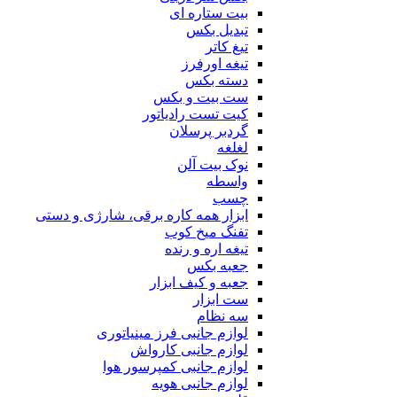
بیت ستاره ای
تبدیل بکس
تیغ کاتر
تیغه اورفرز
دسته بکس
ست بیت و بکس
کیت تست رادیاتور
گردبر پرسلان
لغلغه
نوک بیت آلن
واسطه
چسب
ابزار همه کاره برقی، شارژی و دستی
تفنگ میخ کوب
تیغه اره و رنده
جعبه بکس
جعبه و کیف ابزار
ست ابزار
سه نظام
لوازم جانبی فرز مینیاتوری
لوازم جانبی کارواش
لوازم جانبی کمپرسور هوا
لوازم جانبی هویه