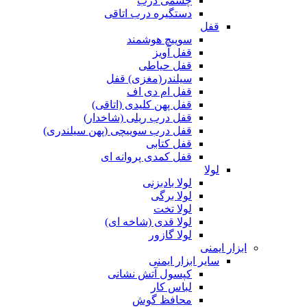
چشمی درب
دستگیره درب اتاقی
قفل
سوییچ هوشمند
قفل آویز
قفل حیاطی
سیلندر(مغزی) قفل
قفل ام دی اف
قفل پهن کلیدی (اتاقی)
قفل درب ریلی (شاخدار)
قفل درب سوییچی (پهن سیلندری)
قفل کتابی
قفل کمدی پروانه ای
لولا
لولا بادبزنی
لولا برگی
لولا تخت
لولا قدی (شاخه ای)
لولا گازور
ابزار ایمنی
سایر ابزار ایمنی
کپسول آتش نشانی
لباس کار
محافظ گوش