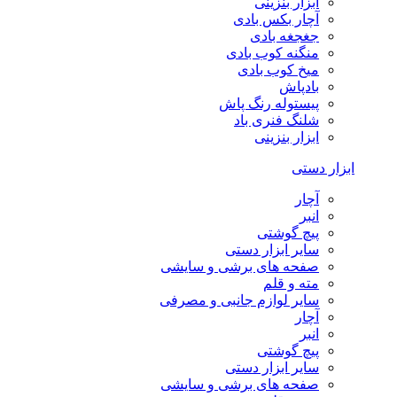
ابزار بنزینی
آچار بکس بادی
جغجغه بادی
منگنه کوب بادی
میخ کوب بادی
بادپاش
پیستوله رنگ پاش
شلنگ فنری باد
ابزار بنزینی
ابزار دستی
آچار
انبر
پیچ گوشتی
سایر ابزار دستی
صفحه های برشی و سایشی
مته و قلم
سایر لوازم جانبی و مصرفی
آچار
انبر
پیچ گوشتی
سایر ابزار دستی
صفحه های برشی و سایشی