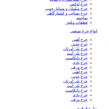
چرخ لوکس
چرخ مبلمان و وسایل چوبی
چرخ نساجی و کشتارگاهی
ساچمه
قطعات ویلچر
انواع چرخ صنعتی
چرخ آهنی
چرخ چدنی
چرخ پلی اورتان
چرخ پلی آمید
چرخ دایکاست
چرخ بادی
چرخ ورقی
چرخ آهنی
چرخ چدنی
چرخ پلی اورتان
چرخ پلی آمید
چرخ دایکاست
چرخ بادی
چرخ ورقی
ریل و قرقره