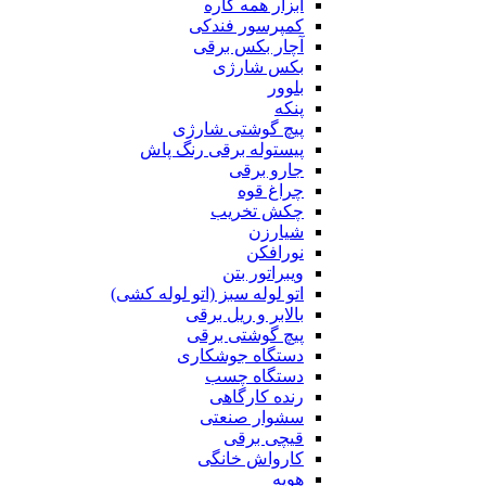
ابزار همه کاره
کمپرسور فندکی
آچار بکس برقی
بکس شارژی
بلوور
پنکه
پیچ گوشتی شارژی
پیستوله برقی رنگ پاش
جارو برقی
چراغ قوه
چکش تخریب
شیارزن
نورافکن
ویبراتور بتن
اتو لوله سبز (اتو لوله کشی)
بالابر و ریل برقی
پیچ گوشتی برقی
دستگاه جوشکاری
دستگاه چسب
رنده کارگاهی
سشوار صنعتی
قیچی برقی
کارواش خانگی
هویه