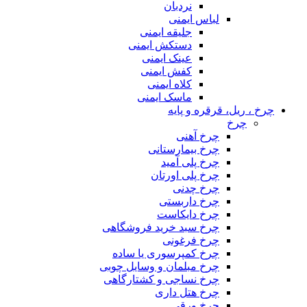
نردبان
لباس ایمنی
جلیقه ایمنی
دستکش ایمنی
عینک ایمنی
کفش ایمنی
کلاه ایمنی
ماسک ایمنی
چرخ ، ریل، قرقره و پایه
چرخ
چرخ آهنی
چرخ بیمارستانی
چرخ پلی آمید
چرخ پلی اورتان
چرخ چدنی
چرخ داربستی
چرخ دایکاست
چرخ سبد خرید فروشگاهی
چرخ فرغونی
چرخ کمپرسوری یا ساده
چرخ مبلمان و وسایل چوبی
چرخ نساجی و کشتارگاهی
چرخ هتل داری
چرخ ورقی