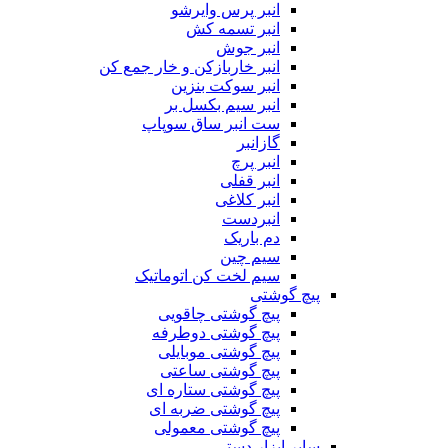
انبر پرس وایرشو
انبر تسمه کش
انبر جوش
انبر خاربازکن و خار جمع کن
انبر سوکت بنزین
انبر سیم بکسل بر
ست انبر ساق سوپاپ
گازانبر
انبر پرچ
انبر قفلی
انبر کلاغی
انبردست
دم باریک
سیم چین
سیم لخت کن اتوماتیک
پیچ گوشتی
پیچ گوشتی چاقویی
پیچ گوشتی دوطرفه
پیچ گوشتی موبایلی
پیچ گوشتی ساعتی
پیچ گوشتی ستاره ای
پیچ گوشتی ضربه ای
پیچ گوشتی معمولی
سایر ابزار دستی