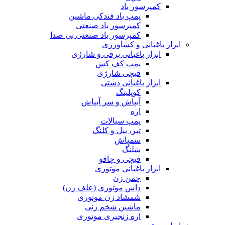
کمپرسور باد
پمپ باد فندکی ماشین
کمپرسور باد صنعتی
کمپرسور باد صنعتی بی صدا
ابزار باغبانی و کشاورزی
ابزار باغبانی برقی و شارژی
پمپ کف کش
قیچی شارژی
ابزار باغبانی دستی
کوپلینگ
آبپاش و سر آبپاش
اره
پمپ سیالات
تبر، بیل و کلنگ
سمپاش
شلنگ
قیچی و چاقو
ابزار باغبانی موتوری
چمن زن
داس موتوری (علف زن)
شمشاد زن موتوری
ماشین شخم زنی
اره زنجیری موتوری