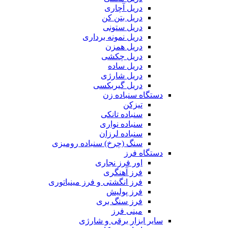
دریل آچاری
دریل بتن کن
دریل ستونی
دریل نمونه برداری
دریل همزن
دریل چکشی
دریل ساده
دریل شارژی
دریل گیربکسی
دستگاه سنباده زن
تیزکن
سنباده تانکی
سنباده نواری
سنباده لرزان
سنگ (چرخ) سنباده رومیزی
دستگاه فرز
اور فرز نجاری
فرز آهنگری
فرز انگشتی و فرز مینیاتوری
فرز پولیش
فرز سنگ بری
مینی فرز
سایر ابزار برقی و شارژی