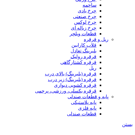
ساچمه
چرخ بادی
چرخ صنعتی
چرخ لوکس
چرخ زباله ای
قطعات ویلچر
ریل و قرقره
قلاب کارابین
بلبرینگ تعادل
قرقره رولیک
قرقره کشتارگاهی
ریل
قرقره (بلبرینگ) بالای درب
قرقره (بلبرینگ) زیر درب
قرقره کشویی دیواری
قرقره بکسلی، ورزشی، پرچمی
پایه و قطعات صندلی
پایه پلاستیکی
پایه فلزی
قطعات صندلی
بستن