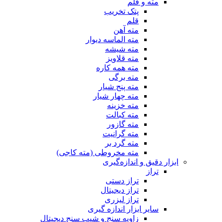
مته و قلم
پتک تخریب
قلم
مته آهن
مته الماسه دیوار
مته شیشه
مته قلاویز
مته همه کاره
مته برگی
مته پنج شیار
مته چهار شیار
مته خزینه
مته کبالت
مته گازور
مته گرانیت
مته گرد بر
مته مخروطی (مته کاجی)
ابزار دقیق و اندازه‌گیری
تراز
تراز دستی
تراز دیجیتال
تراز لیزری
سایر ابزار اندازه گیری
زاویه سنج و شیب سنج دیجیتال