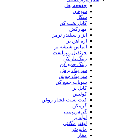
جغجغه بغل
سوهان
شگل
کابل لخت کن
مهارکش
ابزار سیلندر ترمز
اره آهن بر
الماس شیشه بر
جرثقیل و پولیفت
رینگ باز کن
رینگ جمع کن
سر پیک برش
سر پیک جوش
سوپاپ جمع کن
کابل بر
کولیس
کیت تست فشار روغن
گرمکن
گریس پمپ
لوله بر
لیفتر مگنتی
مانومتر
مغار