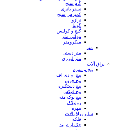
گام سنج
تستر باتری
کمپرس سنج
ترازو
گونیا
گیج و کولیس
مولتی متر
میکرومتر
متر
متر دستی
متر لیزری
یراق آلات
پیچ و مهره
پیچ ام دی اف
پیچ چوب
پیچ دستگیره
پیچ فیکس
پیچ نوک مته
رولپلاک
مهره
سایر یراق آلات
فلکه
جک آرام بند