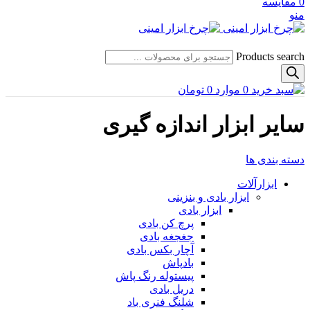
0
مقایسه
منو
Products search
0
موارد
0
تومان
سایر ابزار اندازه گیری
دسته بندی ها
ابزارآلات
ابزار بادی و بنزینی
ابزار بادی
پرچ کن بادی
جغجغه بادی
آچار بکس بادی
بادپاش
پیستوله رنگ پاش
دریل بادی
شلنگ فنری باد