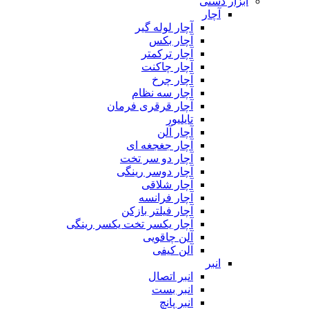
ابزار دستی
آچار
آچار لوله گیر
آچار بکس
آچار ترکمتر
آچار چاکنت
آچار چرخ
آچار سه نظام
آچار قرقری فرمان
تایلیور
آچار آلن
آچار جغجغه ای
آچار دو سر تخت
آچار دوسر رینگی
آچار شلاقی
آچار فرانسه
آچار فیلتر بازکن
آچار یکسر تخت یکسر رینگی
آلن چاقویی
آلن کیفی
انبر
انبر اتصال
انبر بست
انبر پانچ