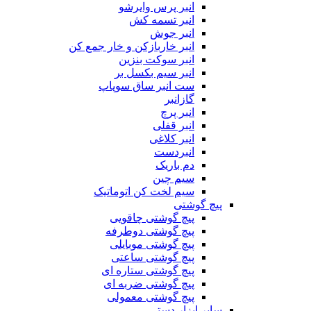
انبر پرس وایرشو
انبر تسمه کش
انبر جوش
انبر خاربازکن و خار جمع کن
انبر سوکت بنزین
انبر سیم بکسل بر
ست انبر ساق سوپاپ
گازانبر
انبر پرچ
انبر قفلی
انبر کلاغی
انبردست
دم باریک
سیم چین
سیم لخت کن اتوماتیک
پیچ گوشتی
پیچ گوشتی چاقویی
پیچ گوشتی دوطرفه
پیچ گوشتی موبایلی
پیچ گوشتی ساعتی
پیچ گوشتی ستاره ای
پیچ گوشتی ضربه ای
پیچ گوشتی معمولی
سایر ابزار دستی