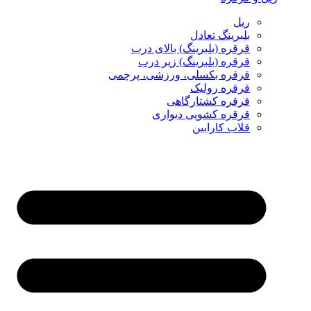
ریل
بلبرینگ تعادل
قرقره (بلبرینگ) بالای درب
قرقره (بلبرینگ) زیر درب
قرقره بکسلی، ورزشی، پرچمی
قرقره رولیک
قرقره کشتارگاهی
قرقره کشویی دیواری
قلاب کارابین