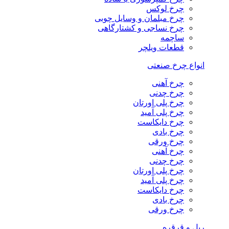
چرخ لوکس
چرخ مبلمان و وسایل چوبی
چرخ نساجی و کشتارگاهی
ساچمه
قطعات ویلچر
انواع چرخ صنعتی
چرخ آهنی
چرخ چدنی
چرخ پلی اورتان
چرخ پلی آمید
چرخ دایکاست
چرخ بادی
چرخ ورقی
چرخ آهنی
چرخ چدنی
چرخ پلی اورتان
چرخ پلی آمید
چرخ دایکاست
چرخ بادی
چرخ ورقی
ریل و قرقره