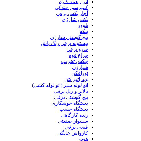
ابزار همه کاره
کمپرسور فندکی
آچار بکس برقی
بکس شارژی
بلوور
پنکه
پیچ گوشتی شارژی
پیستوله برقی رنگ پاش
جارو برقی
چراغ قوه
چکش تخریب
شیارزن
نورافکن
ویبراتور بتن
اتو لوله سبز (اتو لوله کشی)
بالابر و ریل برقی
پیچ گوشتی برقی
دستگاه جوشکاری
دستگاه چسب
رنده کارگاهی
سشوار صنعتی
قیچی برقی
کارواش خانگی
هویه