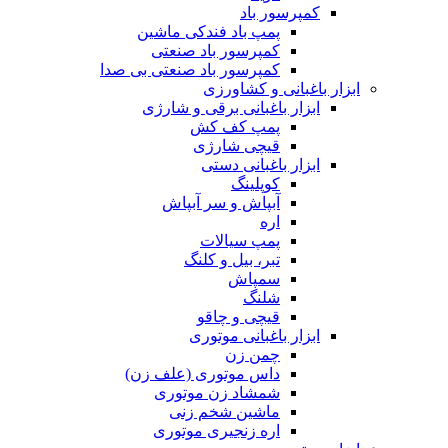
کمپرسور باد
پمپ باد فندکی ماشین
کمپرسور باد صنعتی
کمپرسور باد صنعتی بی صدا
ابزار باغبانی و کشاورزی
ابزار باغبانی برقی و شارژی
پمپ کف کش
قیچی شارژی
ابزار باغبانی دستی
کوپلینگ
آبپاش و سر آبپاش
اره
پمپ سیالات
تبر، بیل و کلنگ
سمپاش
شلنگ
قیچی و چاقو
ابزار باغبانی موتوری
چمن زن
داس موتوری (علف زن)
شمشاد زن موتوری
ماشین شخم زنی
اره زنجیری موتوری