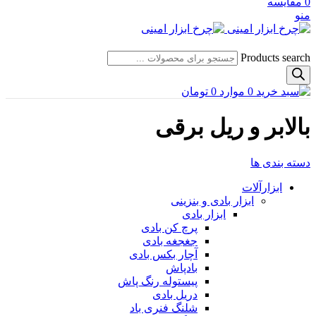
0
مقایسه
منو
Products search
0
موارد
0
تومان
بالابر و ریل برقی
دسته بندی ها
ابزارآلات
ابزار بادی و بنزینی
ابزار بادی
پرچ کن بادی
جغجغه بادی
آچار بکس بادی
بادپاش
پیستوله رنگ پاش
دریل بادی
شلنگ فنری باد