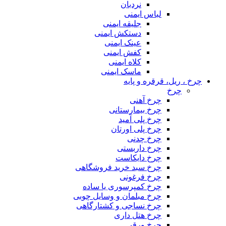
نردبان
لباس ایمنی
جلیقه ایمنی
دستکش ایمنی
عینک ایمنی
کفش ایمنی
کلاه ایمنی
ماسک ایمنی
چرخ ، ریل، قرقره و پایه
چرخ
چرخ آهنی
چرخ بیمارستانی
چرخ پلی آمید
چرخ پلی اورتان
چرخ چدنی
چرخ داربستی
چرخ دایکاست
چرخ سبد خرید فروشگاهی
چرخ فرغونی
چرخ کمپرسوری یا ساده
چرخ مبلمان و وسایل چوبی
چرخ نساجی و کشتارگاهی
چرخ هتل داری
چرخ ورقی