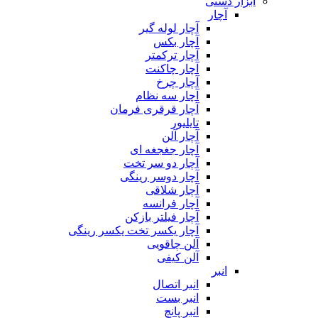
ابزار دستی
آچار
آچار لوله گیر
آچار بکس
آچار ترکمتر
آچار چاکنت
آچار چرخ
آچار سه نظام
آچار قرقری فرمان
تایلیور
آچار آلن
آچار جغجغه ای
آچار دو سر تخت
آچار دوسر رینگی
آچار شلاقی
آچار فرانسه
آچار فیلتر بازکن
آچار یکسر تخت یکسر رینگی
آلن چاقویی
آلن کیفی
انبر
انبر اتصال
انبر بست
انبر پانچ