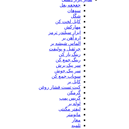
جغجغه بغل
سوهان
شگل
کابل لخت کن
مهارکش
ابزار سیلندر ترمز
اره آهن بر
الماس شیشه بر
جرثقیل و پولیفت
رینگ باز کن
رینگ جمع کن
سر پیک برش
سر پیک جوش
سوپاپ جمع کن
کابل بر
کیت تست فشار روغن
گرمکن
گریس پمپ
لوله بر
لیفتر مگنتی
مانومتر
مغار
تلمبه