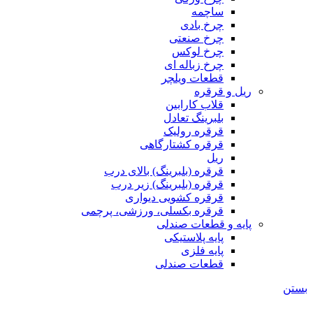
ساچمه
چرخ بادی
چرخ صنعتی
چرخ لوکس
چرخ زباله ای
قطعات ویلچر
ریل و قرقره
قلاب کارابین
بلبرینگ تعادل
قرقره رولیک
قرقره کشتارگاهی
ریل
قرقره (بلبرینگ) بالای درب
قرقره (بلبرینگ) زیر درب
قرقره کشویی دیواری
قرقره بکسلی، ورزشی، پرچمی
پایه و قطعات صندلی
پایه پلاستیکی
پایه فلزی
قطعات صندلی
بستن