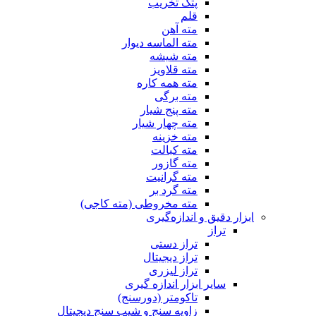
پتک تخریب
قلم
مته آهن
مته الماسه دیوار
مته شیشه
مته قلاویز
مته همه کاره
مته برگی
مته پنج شیار
مته چهار شیار
مته خزینه
مته کبالت
مته گازور
مته گرانیت
مته گرد بر
مته مخروطی (مته کاجی)
ابزار دقیق و اندازه‌گیری
تراز
تراز دستی
تراز دیجیتال
تراز لیزری
سایر ابزار اندازه گیری
تاکومتر (دورسنج)
زاویه سنج و شیب سنج دیجیتال