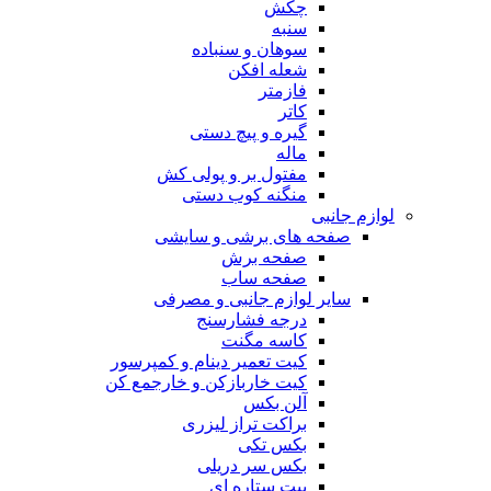
چکش
سنبه
سوهان و سنباده
شعله افکن
فازمتر
کاتر
گیره و پیچ دستی
ماله
مفتول بر و پولی کش
منگنه کوب دستی
لوازم جانبی
صفحه های برشی و سایشی
صفحه برش
صفحه ساب
سایر لوازم جانبی و مصرفی
درجه فشارسنج
کاسه مگنت
کیت تعمیر دینام و کمپرسور
کیت خاربازکن و خارجمع کن
آلن بکس
براکت تراز لیزری
بکس تکی
بکس سر دریلی
بیت ستاره ای