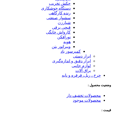
چکش تخریب
دستگاه جوشکاری
رنده کارگاهی
سشوار صنعتی
شیارزن
قیچی برقی
کارواش خانگی
نورافکن
هویه
ویبراتور بتن
کمپرسور باد
ابزار دستی
ابزار دقیق و اندازه‌گیری
لوازم جانبی
یراق آلات
چرخ ، ریل، قرقره و پایه
وضعیت محصول :
محصولات تخفیف دار
محصولات موجود
قیمت :