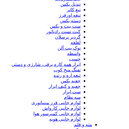
تبدیل بکس
تیغ کاتر
تیغه اورفرز
دسته بکس
ست بیت و بکس
کیت تست رادیاتور
گردبر پرسلان
لغلغه
نوک بیت آلن
واسطه
چسب
ابزار همه کاره برقی، شارژی و دستی
تفنگ میخ کوب
تیغه اره و رنده
جعبه بکس
جعبه و کیف ابزار
ست ابزار
سه نظام
لوازم جانبی فرز مینیاتوری
لوازم جانبی کارواش
لوازم جانبی کمپرسور هوا
لوازم جانبی هویه
مته و قلم