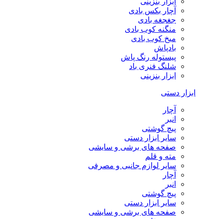
ابزار بنزینی
آچار بکس بادی
جغجغه بادی
منگنه کوب بادی
میخ کوب بادی
بادپاش
پیستوله رنگ پاش
شلنگ فنری باد
ابزار بنزینی
ابزار دستی
آچار
انبر
پیچ گوشتی
سایر ابزار دستی
صفحه های برشی و سایشی
مته و قلم
سایر لوازم جانبی و مصرفی
آچار
انبر
پیچ گوشتی
سایر ابزار دستی
صفحه های برشی و سایشی