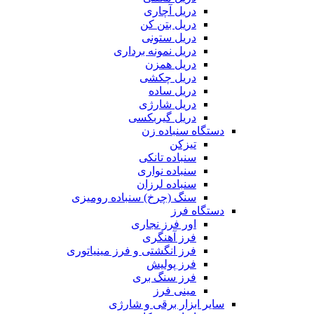
دریل آچاری
دریل بتن کن
دریل ستونی
دریل نمونه برداری
دریل همزن
دریل چکشی
دریل ساده
دریل شارژی
دریل گیربکسی
دستگاه سنباده زن
تیزکن
سنباده تانکی
سنباده نواری
سنباده لرزان
سنگ (چرخ) سنباده رومیزی
دستگاه فرز
اور فرز نجاری
فرز آهنگری
فرز انگشتی و فرز مینیاتوری
فرز پولیش
فرز سنگ بری
مینی فرز
سایر ابزار برقی و شارژی