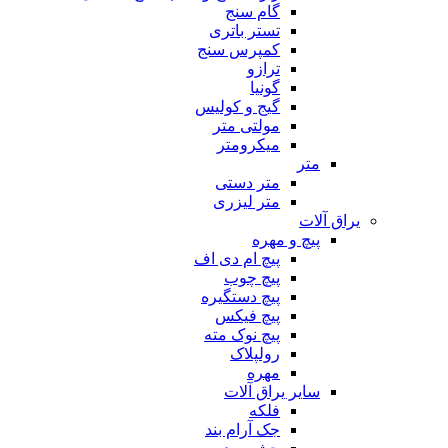
گام سنج
تستر باتری
کمپرس سنج
ترازو
گونیا
گیج و کولیس
مولتی متر
میکرومتر
متر
متر دستی
متر لیزری
یراق آلات
پیچ و مهره
پیچ ام دی اف
پیچ چوب
پیچ دستگیره
پیچ فیکس
پیچ نوک مته
رولپلاک
مهره
سایر یراق آلات
فلکه
جک آرام بند