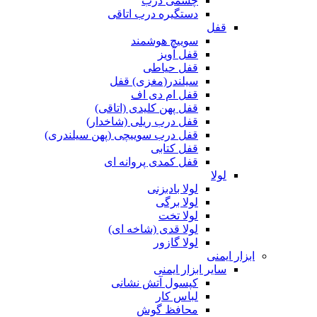
چشمی درب
دستگیره درب اتاقی
قفل
سوییچ هوشمند
قفل آویز
قفل حیاطی
سیلندر(مغزی) قفل
قفل ام دی اف
قفل پهن کلیدی (اتاقی)
قفل درب ریلی (شاخدار)
قفل درب سوییچی (پهن سیلندری)
قفل کتابی
قفل کمدی پروانه ای
لولا
لولا بادبزنی
لولا برگی
لولا تخت
لولا قدی (شاخه ای)
لولا گازور
ابزار ایمنی
سایر ابزار ایمنی
کپسول آتش نشانی
لباس کار
محافظ گوش