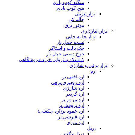
منگنه کوب بادی
میخ کوب بادی
ابزار بنزینی
چاله کن
موتور برق
ابزار انبارداری
ابزار جا به جایی
تسمه حمل بار
جک پالت و استاکر
چرخ دستی حمل بار
کالسکه یا ترولی خرید فروشگاهی
ابزار برقی و شارژی
اره
اره افقی بر
اره زنجیری برقی
اره شارژی
اره گردبر
اره مرمر بر
اره پروفیل بر
اره عمود بر(اره چکشی)
اره فارسی بر
اره میزی
دریل
دریل مگنتی