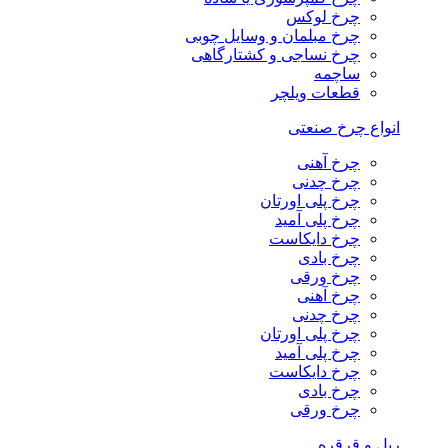
چرخ لوکس
چرخ مبلمان و وسایل چوبی
چرخ نساجی و کشتارگاهی
ساچمه
قطعات ویلچر
انواع چرخ صنعتی
چرخ آهنی
چرخ چدنی
چرخ پلی اورتان
چرخ پلی آمید
چرخ دایکاست
چرخ بادی
چرخ ورقی
چرخ آهنی
چرخ چدنی
چرخ پلی اورتان
چرخ پلی آمید
چرخ دایکاست
چرخ بادی
چرخ ورقی
ریل و قرقره