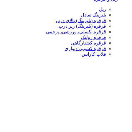
ریل
بلبرینگ تعادل
قرقره (بلبرینگ) بالای درب
قرقره (بلبرینگ) زیر درب
قرقره بکسلی، ورزشی، پرچمی
قرقره رولیک
قرقره کشتارگاهی
قرقره کشویی دیواری
قلاب کارابین