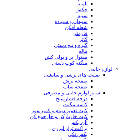
تلمبه
چکش
سنبه
سوهان و سنباده
شعله افکن
فازمتر
کاتر
گیره و پیچ دستی
ماله
مفتول بر و پولی کش
منگنه کوب دستی
لوازم جانبی
صفحه های برشی و سایشی
صفحه برش
صفحه ساب
سایر لوازم جانبی و مصرفی
درجه فشارسنج
کاسه مگنت
کیت تعمیر دینام و کمپرسور
کیت خاربازکن و خارجمع کن
آلن بکس
براکت تراز لیزری
بکس تکی