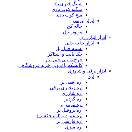
شلنگ فنری باد
منگنه کوب بادی
میخ کوب بادی
ابزار بنزینی
چاله کن
موتور برق
ابزار انبارداری
ابزار جا به جایی
تسمه حمل بار
جک پالت و استاکر
چرخ دستی حمل بار
کالسکه یا ترولی خرید فروشگاهی
ابزار برقی و شارژی
اره
اره افقی بر
اره زنجیری برقی
اره شارژی
اره گردبر
اره مرمر بر
اره پروفیل بر
اره عمود بر(اره چکشی)
اره فارسی بر
اره میزی