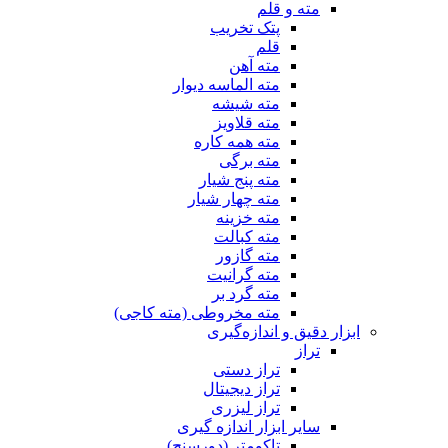
مته و قلم
پتک تخریب
قلم
مته آهن
مته الماسه دیوار
مته شیشه
مته قلاویز
مته همه کاره
مته برگی
مته پنج شیار
مته چهار شیار
مته خزینه
مته کبالت
مته گازور
مته گرانیت
مته گرد بر
مته مخروطی (مته کاجی)
ابزار دقیق و اندازه‌گیری
تراز
تراز دستی
تراز دیجیتال
تراز لیزری
سایر ابزار اندازه گیری
تاکومتر (دورسنج)