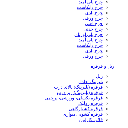
چرخ پلی آمید
چرخ دایکاست
چرخ بادی
چرخ ورقی
چرخ آهنی
چرخ چدنی
چرخ پلی اورتان
چرخ پلی آمید
چرخ دایکاست
چرخ بادی
چرخ ورقی
ریل و قرقره
ریل
بلبرینگ تعادل
قرقره (بلبرینگ) بالای درب
قرقره (بلبرینگ) زیر درب
قرقره بکسلی، ورزشی، پرچمی
قرقره رولیک
قرقره کشتارگاهی
قرقره کشویی دیواری
قلاب کارابین