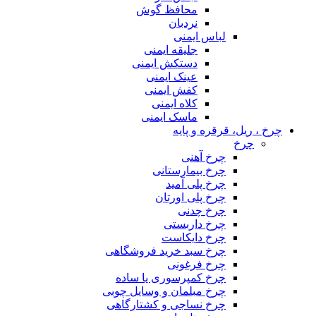
محافظ گوش
نردبان
لباس ایمنی
جلیقه ایمنی
دستکش ایمنی
عینک ایمنی
کفش ایمنی
کلاه ایمنی
ماسک ایمنی
چرخ ، ریل، قرقره و پایه
چرخ
چرخ آهنی
چرخ بیمارستانی
چرخ پلی آمید
چرخ پلی اورتان
چرخ چدنی
چرخ داربستی
چرخ دایکاست
چرخ سبد خرید فروشگاهی
چرخ فرغونی
چرخ کمپرسوری یا ساده
چرخ مبلمان و وسایل چوبی
چرخ نساجی و کشتارگاهی