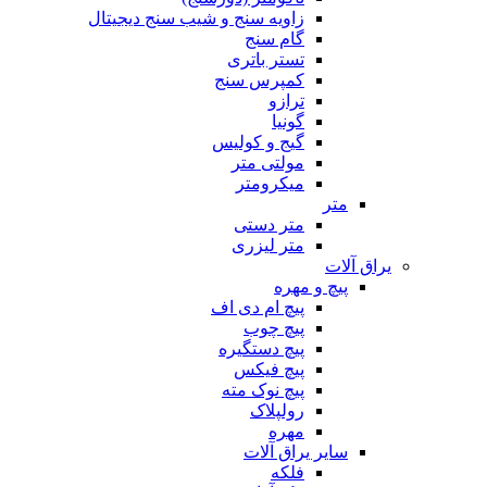
زاویه سنج و شیب سنج دیجیتال
گام سنج
تستر باتری
کمپرس سنج
ترازو
گونیا
گیج و کولیس
مولتی متر
میکرومتر
متر
متر دستی
متر لیزری
یراق آلات
پیچ و مهره
پیچ ام دی اف
پیچ چوب
پیچ دستگیره
پیچ فیکس
پیچ نوک مته
رولپلاک
مهره
سایر یراق آلات
فلکه