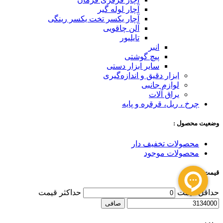
آچار لوله گیر
آچار یکسر تخت یکسر رینگی
آلن چاقویی
تایلیور
انبر
پیچ گوشتی
سایر ابزار دستی
ابزار دقیق و اندازه‌گیری
لوازم جانبی
یراق آلات
چرخ ، ریل، قرقره و پایه
وضعیت محصول :
محصولات تخفیف دار
محصولات موجود
قیمت :
حداقل قیمت
حداكثر قيمت
صافی