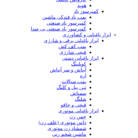
هویه
کمپرسور باد
پمپ باد فندکی ماشین
کمپرسور باد صنعتی
کمپرسور باد صنعتی بی صدا
ابزار باغبانی و کشاورزی
ابزار باغبانی برقی و شارژی
پمپ کف کش
قیچی شارژی
ابزار باغبانی دستی
کوپلینگ
آبپاش و سر آبپاش
اره
پمپ سیالات
تبر، بیل و کلنگ
سمپاش
شلنگ
قیچی و چاقو
ابزار باغبانی موتوری
چمن زن
داس موتوری (علف زن)
شمشاد زن موتوری
ماشین شخم زنی