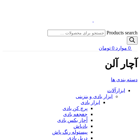
Products search
0
موارد
0
تومان
آچار آلن
دسته بندی ها
ابزارآلات
ابزار بادی و بنزینی
ابزار بادی
پرچ کن بادی
جغجغه بادی
آچار بکس بادی
بادپاش
پیستوله رنگ پاش
دریل بادی