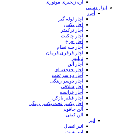
اره زنجیری موتوری
ابزار دستی
آچار
آچار لوله گیر
آچار بکس
آچار ترکمتر
آچار چاکنت
آچار چرخ
آچار سه نظام
آچار قرقری فرمان
تایلیور
آچار آلن
آچار جغجغه ای
آچار دو سر تخت
آچار دوسر رینگی
آچار شلاقی
آچار فرانسه
آچار فیلتر بازکن
آچار یکسر تخت یکسر رینگی
آلن چاقویی
آلن کیفی
انبر
انبر اتصال
انبر بست