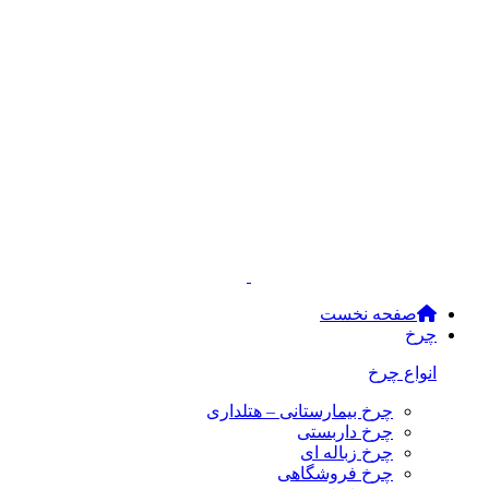
صفحه نخست
چرخ
انواع چرخ
چرخ بیمارستانی – هتلداری
چرخ داربستی
چرخ زباله ای
چرخ فروشگاهی