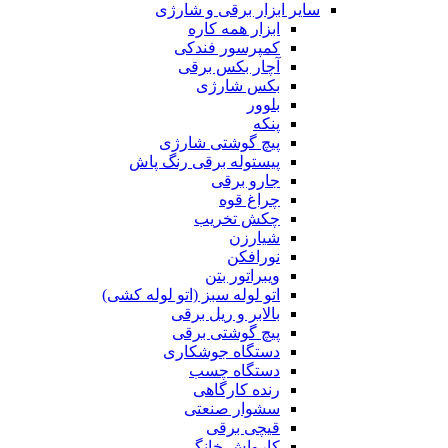
سایر ابزار برقی و شارژی
ابزار همه کاره
کمپرسور فندکی
آچار بکس برقی
بکس شارژی
بلوور
پنکه
پیچ گوشتی شارژی
پیستوله برقی رنگ پاش
جارو برقی
چراغ قوه
چکش تخریب
شیارزن
نورافکن
ویبراتور بتن
اتو لوله سبز (اتو لوله کشی)
بالابر و ریل برقی
پیچ گوشتی برقی
دستگاه جوشکاری
دستگاه چسب
رنده کارگاهی
سشوار صنعتی
قیچی برقی
کارواش خانگی