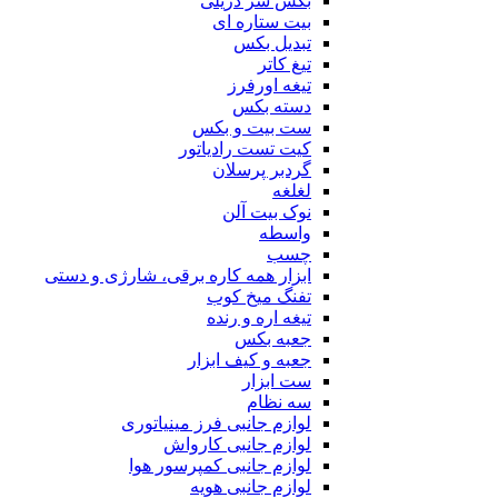
بکس سر دریلی
بیت ستاره ای
تبدیل بکس
تیغ کاتر
تیغه اورفرز
دسته بکس
ست بیت و بکس
کیت تست رادیاتور
گردبر پرسلان
لغلغه
نوک بیت آلن
واسطه
چسب
ابزار همه کاره برقی، شارژی و دستی
تفنگ میخ کوب
تیغه اره و رنده
جعبه بکس
جعبه و کیف ابزار
ست ابزار
سه نظام
لوازم جانبی فرز مینیاتوری
لوازم جانبی کارواش
لوازم جانبی کمپرسور هوا
لوازم جانبی هویه