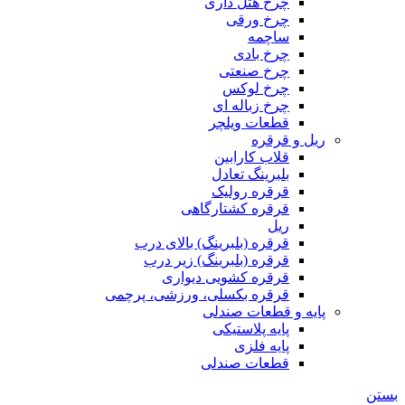
چرخ هتل داری
چرخ ورقی
ساچمه
چرخ بادی
چرخ صنعتی
چرخ لوکس
چرخ زباله ای
قطعات ویلچر
ریل و قرقره
قلاب کارابین
بلبرینگ تعادل
قرقره رولیک
قرقره کشتارگاهی
ریل
قرقره (بلبرینگ) بالای درب
قرقره (بلبرینگ) زیر درب
قرقره کشویی دیواری
قرقره بکسلی، ورزشی، پرچمی
پایه و قطعات صندلی
پایه پلاستیکی
پایه فلزی
قطعات صندلی
بستن