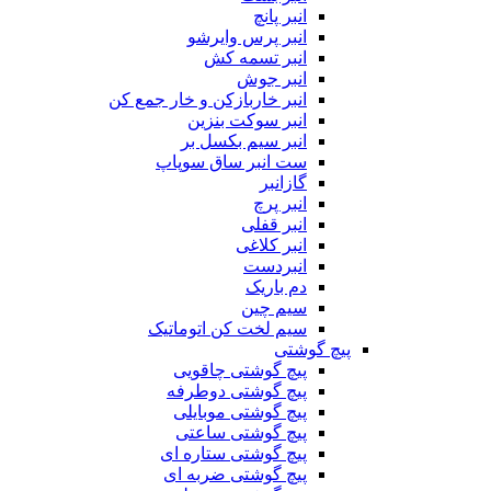
انبر پانچ
انبر پرس وایرشو
انبر تسمه کش
انبر جوش
انبر خاربازکن و خار جمع کن
انبر سوکت بنزین
انبر سیم بکسل بر
ست انبر ساق سوپاپ
گازانبر
انبر پرچ
انبر قفلی
انبر کلاغی
انبردست
دم باریک
سیم چین
سیم لخت کن اتوماتیک
پیچ گوشتی
پیچ گوشتی چاقویی
پیچ گوشتی دوطرفه
پیچ گوشتی موبایلی
پیچ گوشتی ساعتی
پیچ گوشتی ستاره ای
پیچ گوشتی ضربه ای