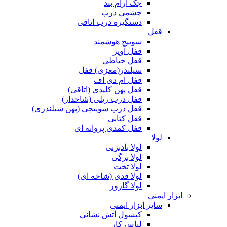
جک آرام بند
چشمی درب
دستگیره درب اتاقی
قفل
سوییچ هوشمند
قفل آویز
قفل حیاطی
سیلندر(مغزی) قفل
قفل ام دی اف
قفل پهن کلیدی (اتاقی)
قفل درب ریلی (شاخدار)
قفل درب سوییچی (پهن سیلندری)
قفل کتابی
قفل کمدی پروانه ای
لولا
لولا بادبزنی
لولا برگی
لولا تخت
لولا قدی (شاخه ای)
لولا گازور
ابزار ایمنی
سایر ابزار ایمنی
کپسول آتش نشانی
لباس کار