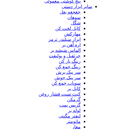
پیچ گوشتی معمولی
سایر ابزار دستی
جغجغه بغل
سوهان
شگل
کابل لخت کن
مهارکش
ابزار سیلندر ترمز
اره آهن بر
الماس شیشه بر
جرثقیل و پولیفت
رینگ باز کن
رینگ جمع کن
سر پیک برش
سر پیک جوش
سوپاپ جمع کن
کابل بر
کیت تست فشار روغن
گرمکن
گریس پمپ
لوله بر
لیفتر مگنتی
مانومتر
مغار