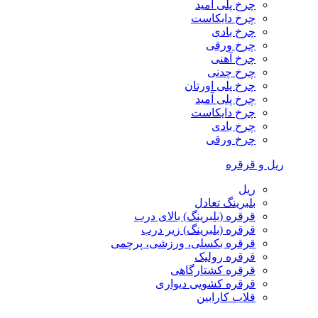
چرخ پلی آمید
چرخ دایکاست
چرخ بادی
چرخ ورقی
چرخ آهنی
چرخ چدنی
چرخ پلی اورتان
چرخ پلی آمید
چرخ دایکاست
چرخ بادی
چرخ ورقی
ریل و قرقره
ریل
بلبرینگ تعادل
قرقره (بلبرینگ) بالای درب
قرقره (بلبرینگ) زیر درب
قرقره بکسلی، ورزشی، پرچمی
قرقره رولیک
قرقره کشتارگاهی
قرقره کشویی دیواری
قلاب کارابین