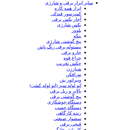
سایر ابزار برقی و شارژی
ابزار همه کاره
کمپرسور فندکی
آچار بکس برقی
بکس شارژی
بلوور
پنکه
پیچ گوشتی شارژی
پیستوله برقی رنگ پاش
جارو برقی
چراغ قوه
چکش تخریب
شیارزن
نورافکن
ویبراتور بتن
اتو لوله سبز (اتو لوله کشی)
بالابر و ریل برقی
پیچ گوشتی برقی
دستگاه جوشکاری
دستگاه چسب
رنده کارگاهی
سشوار صنعتی
قیچی برقی
کارواش خانگی