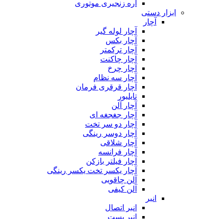
اره زنجیری موتوری
ابزار دستی
آچار
آچار لوله گیر
آچار بکس
آچار ترکمتر
آچار چاکنت
آچار چرخ
آچار سه نظام
آچار قرقری فرمان
تایلیور
آچار آلن
آچار جغجغه ای
آچار دو سر تخت
آچار دوسر رینگی
آچار شلاقی
آچار فرانسه
آچار فیلتر بازکن
آچار یکسر تخت یکسر رینگی
آلن چاقویی
آلن کیفی
انبر
انبر اتصال
انبر بست