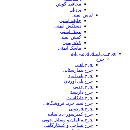
محافظ گوش
نردبان
لباس ایمنی
جلیقه ایمنی
دستکش ایمنی
عینک ایمنی
کفش ایمنی
کلاه ایمنی
ماسک ایمنی
چرخ ، ریل، قرقره و پایه
چرخ
چرخ آهنی
چرخ بیمارستانی
چرخ پلی آمید
چرخ پلی اورتان
چرخ چدنی
چرخ داربستی
چرخ دایکاست
چرخ سبد خرید فروشگاهی
چرخ فرغونی
چرخ کمپرسوری یا ساده
چرخ مبلمان و وسایل چوبی
چرخ نساجی و کشتارگاهی