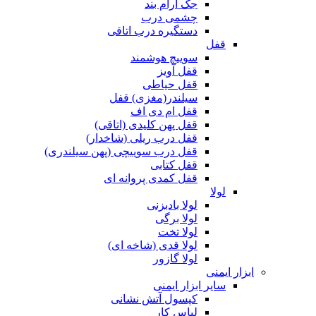
جک آرام بند
چشمی درب
دستگیره درب اتاقی
قفل
سوییچ هوشمند
قفل آویز
قفل حیاطی
سیلندر(مغزی) قفل
قفل ام دی اف
قفل پهن کلیدی (اتاقی)
قفل درب ریلی (شاخدار)
قفل درب سوییچی (پهن سیلندری)
قفل کتابی
قفل کمدی پروانه ای
لولا
لولا بادبزنی
لولا برگی
لولا تخت
لولا قدی (شاخه ای)
لولا گازور
ابزار ایمنی
سایر ابزار ایمنی
کپسول آتش نشانی
لباس کار