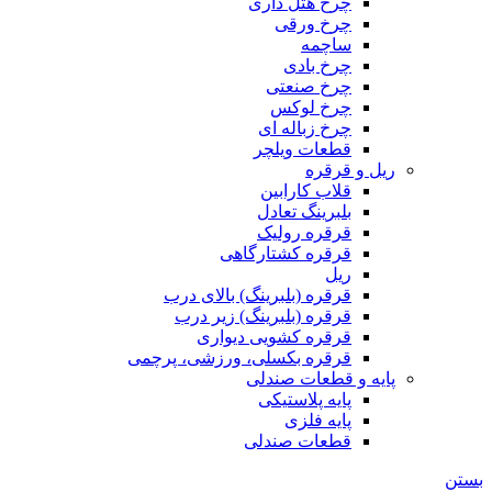
چرخ هتل داری
چرخ ورقی
ساچمه
چرخ بادی
چرخ صنعتی
چرخ لوکس
چرخ زباله ای
قطعات ویلچر
ریل و قرقره
قلاب کارابین
بلبرینگ تعادل
قرقره رولیک
قرقره کشتارگاهی
ریل
قرقره (بلبرینگ) بالای درب
قرقره (بلبرینگ) زیر درب
قرقره کشویی دیواری
قرقره بکسلی، ورزشی، پرچمی
پایه و قطعات صندلی
پایه پلاستیکی
پایه فلزی
قطعات صندلی
بستن