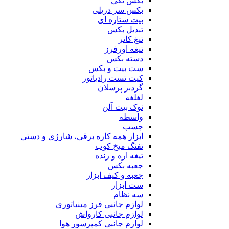
بکس تکی
بکس سر دریلی
بیت ستاره ای
تبدیل بکس
تیغ کاتر
تیغه اورفرز
دسته بکس
ست بیت و بکس
کیت تست رادیاتور
گردبر پرسلان
لغلغه
نوک بیت آلن
واسطه
چسب
ابزار همه کاره برقی، شارژی و دستی
تفنگ میخ کوب
تیغه اره و رنده
جعبه بکس
جعبه و کیف ابزار
ست ابزار
سه نظام
لوازم جانبی فرز مینیاتوری
لوازم جانبی کارواش
لوازم جانبی کمپرسور هوا