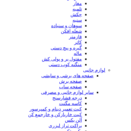
مغار
تلمبه
چکش
سنبه
سوهان و سنباده
شعله افکن
فازمتر
کاتر
گیره و پیچ دستی
ماله
مفتول بر و پولی کش
منگنه کوب دستی
لوازم جانبی
صفحه های برشی و سایشی
صفحه برش
صفحه ساب
سایر لوازم جانبی و مصرفی
درجه فشارسنج
کاسه مگنت
کیت تعمیر دینام و کمپرسور
کیت خاربازکن و خارجمع کن
آلن بکس
براکت تراز لیزری