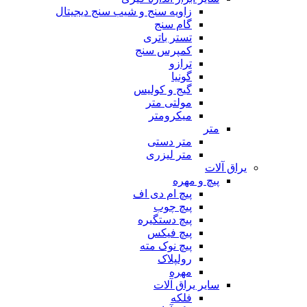
زاویه سنج و شیب سنج دیجیتال
گام سنج
تستر باتری
کمپرس سنج
ترازو
گونیا
گیج و کولیس
مولتی متر
میکرومتر
متر
متر دستی
متر لیزری
یراق آلات
پیچ و مهره
پیچ ام دی اف
پیچ چوب
پیچ دستگیره
پیچ فیکس
پیچ نوک مته
رولپلاک
مهره
سایر یراق آلات
فلکه