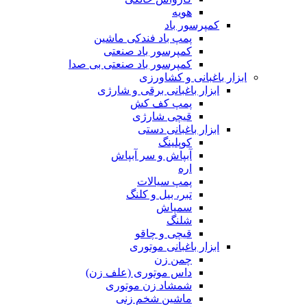
هویه
کمپرسور باد
پمپ باد فندکی ماشین
کمپرسور باد صنعتی
کمپرسور باد صنعتی بی صدا
ابزار باغبانی و کشاورزی
ابزار باغبانی برقی و شارژی
پمپ کف کش
قیچی شارژی
ابزار باغبانی دستی
کوپلینگ
آبپاش و سر آبپاش
اره
پمپ سیالات
تبر، بیل و کلنگ
سمپاش
شلنگ
قیچی و چاقو
ابزار باغبانی موتوری
چمن زن
داس موتوری (علف زن)
شمشاد زن موتوری
ماشین شخم زنی