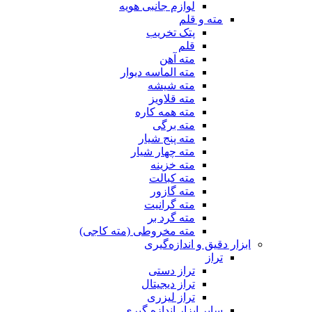
لوازم جانبی هویه
مته و قلم
پتک تخریب
قلم
مته آهن
مته الماسه دیوار
مته شیشه
مته قلاویز
مته همه کاره
مته برگی
مته پنج شیار
مته چهار شیار
مته خزینه
مته کبالت
مته گازور
مته گرانیت
مته گرد بر
مته مخروطی (مته کاجی)
ابزار دقیق و اندازه‌گیری
تراز
تراز دستی
تراز دیجیتال
تراز لیزری
سایر ابزار اندازه گیری