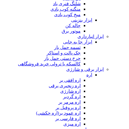
شلنگ فنری باد
منگنه کوب بادی
میخ کوب بادی
ابزار بنزینی
چاله کن
موتور برق
ابزار انبارداری
ابزار جا به جایی
تسمه حمل بار
جک پالت و استاکر
چرخ دستی حمل بار
کالسکه یا ترولی خرید فروشگاهی
ابزار برقی و شارژی
اره
اره افقی بر
اره زنجیری برقی
اره شارژی
اره گردبر
اره مرمر بر
اره پروفیل بر
اره عمود بر(اره چکشی)
اره فارسی بر
اره میزی