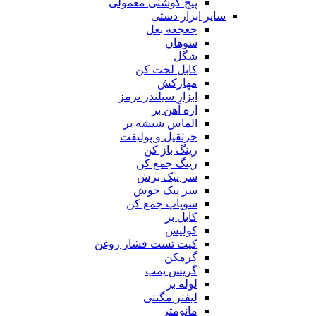
پیچ گوشتی معمولی
سایر ابزار دستی
جغجغه بغل
سوهان
شگل
کابل لخت کن
مهارکش
ابزار سیلندر ترمز
اره آهن بر
الماس شیشه بر
جرثقیل و پولیفت
رینگ باز کن
رینگ جمع کن
سر پیک برش
سر پیک جوش
سوپاپ جمع کن
کابل بر
کولیس
کیت تست فشار روغن
گرمکن
گریس پمپ
لوله بر
لیفتر مگنتی
مانومتر