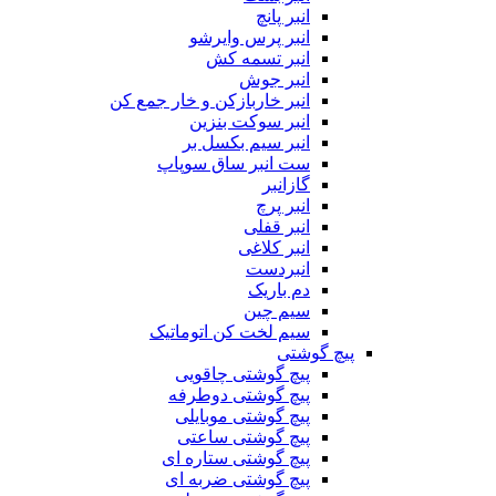
انبر پانچ
انبر پرس وایرشو
انبر تسمه کش
انبر جوش
انبر خاربازکن و خار جمع کن
انبر سوکت بنزین
انبر سیم بکسل بر
ست انبر ساق سوپاپ
گازانبر
انبر پرچ
انبر قفلی
انبر کلاغی
انبردست
دم باریک
سیم چین
سیم لخت کن اتوماتیک
پیچ گوشتی
پیچ گوشتی چاقویی
پیچ گوشتی دوطرفه
پیچ گوشتی موبایلی
پیچ گوشتی ساعتی
پیچ گوشتی ستاره ای
پیچ گوشتی ضربه ای