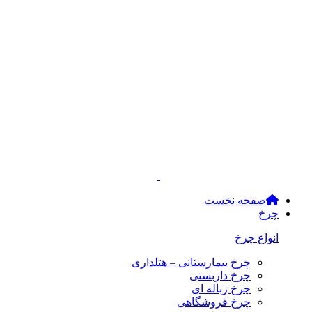
صفحه نخست
چرخ
انواع چرخ
چرخ بیمارستانی – هتلداری
چرخ داربستی
چرخ زباله ای
چرخ فروشگاهی