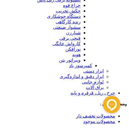
چراغ قوه
چکش تخریب
دستگاه جوشکاری
رنده کارگاهی
سشوار صنعتی
شیارزن
قیچی برقی
کارواش خانگی
نورافکن
هویه
ویبراتور بتن
کمپرسور باد
ابزار دستی
ابزار دقیق و اندازه‌گیری
لوازم جانبی
یراق آلات
چرخ ، ریل، قرقره و پایه
وضعیت محصول :
محصولات تخفیف دار
محصولات موجود