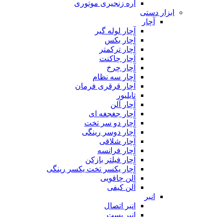
اره زنجیری موتوری
ابزار دستی
آچار
آچار لوله گیر
آچار بکس
آچار ترکمتر
آچار چاکنت
آچار چرخ
آچار سه نظام
آچار قرقری فرمان
تایلیور
آچار آلن
آچار جغجغه ای
آچار دو سر تخت
آچار دوسر رینگی
آچار شلاقی
آچار فرانسه
آچار فیلتر بازکن
آچار یکسر تخت یکسر رینگی
آلن چاقویی
آلن کیفی
انبر
انبر اتصال
انبر بست