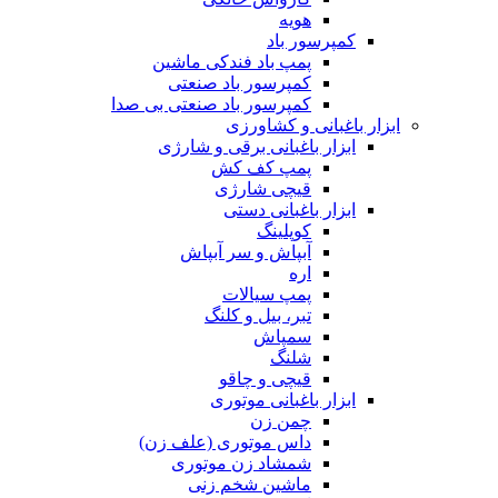
هویه
کمپرسور باد
پمپ باد فندکی ماشین
کمپرسور باد صنعتی
کمپرسور باد صنعتی بی صدا
ابزار باغبانی و کشاورزی
ابزار باغبانی برقی و شارژی
پمپ کف کش
قیچی شارژی
ابزار باغبانی دستی
کوپلینگ
آبپاش و سر آبپاش
اره
پمپ سیالات
تبر، بیل و کلنگ
سمپاش
شلنگ
قیچی و چاقو
ابزار باغبانی موتوری
چمن زن
داس موتوری (علف زن)
شمشاد زن موتوری
ماشین شخم زنی