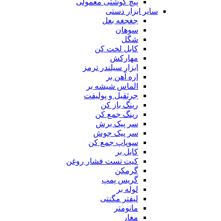
پیچ گوشتی معمولی
سایر ابزار دستی
جغجغه بغل
سوهان
شگل
کابل لخت کن
مهارکش
ابزار سیلندر ترمز
اره آهن بر
الماس شیشه بر
جرثقیل و پولیفت
رینگ باز کن
رینگ جمع کن
سر پیک برش
سر پیک جوش
سوپاپ جمع کن
کابل بر
کیت تست فشار روغن
گرمکن
گریس پمپ
لوله بر
لیفتر مگنتی
مانومتر
مغار