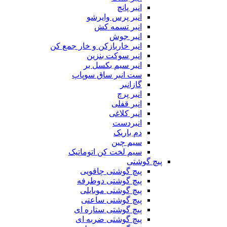
انبر پانچ
انبر پرس وایرشو
انبر تسمه کش
انبر جوش
انبر خاربازکن و خار جمع کن
انبر سوکت بنزین
انبر سیم بکسل بر
ست انبر ساق سوپاپ
گازانبر
انبر پرچ
انبر قفلی
انبر کلاغی
انبردست
دم باریک
سیم چین
سیم لخت کن اتوماتیک
پیچ گوشتی
پیچ گوشتی چاقویی
پیچ گوشتی دوطرفه
پیچ گوشتی موبایلی
پیچ گوشتی ساعتی
پیچ گوشتی ستاره ای
پیچ گوشتی ضربه ای