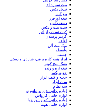
بکس سر دریلی
بیت ستاره ای
تبدیل بکس
تیغ کاتر
تیغه اورفرز
دسته بکس
ست بیت و بکس
کیت تست رادیاتور
گردبر پرسلان
لغلغه
نوک بیت آلن
واسطه
چسب
ابزار همه کاره برقی، شارژی و دستی
تفنگ میخ کوب
تیغه اره و رنده
جعبه بکس
جعبه و کیف ابزار
ست ابزار
سه نظام
لوازم جانبی فرز مینیاتوری
لوازم جانبی کارواش
لوازم جانبی کمپرسور هوا
لوازم جانبی هویه