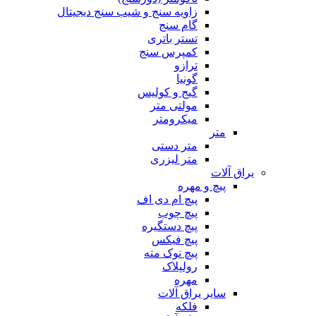
زاویه سنج و شیب سنج دیجیتال
گام سنج
تستر باتری
کمپرس سنج
ترازو
گونیا
گیج و کولیس
مولتی متر
میکرومتر
متر
متر دستی
متر لیزری
یراق آلات
پیچ و مهره
پیچ ام دی اف
پیچ چوب
پیچ دستگیره
پیچ فیکس
پیچ نوک مته
رولپلاک
مهره
سایر یراق آلات
فلکه