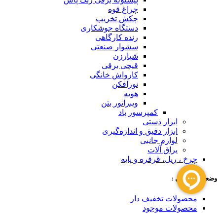
چراغ قوه
چکش تخریب
دستگاه جوشکاری
رنده کارگاهی
سشوار صنعتی
شیارزن
قیچی برقی
کارواش خانگی
نورافکن
هویه
ویبراتور بتن
کمپرسور باد
ابزار دستی
ابزار دقیق و اندازه‌گیری
لوازم جانبی
یراق آلات
چرخ ، ریل، قرقره و پایه
وضعیت محصول :
محصولات تخفیف دار
محصولات موجود