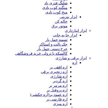
شلنگ فنری باد
منگنه کوب بادی
میخ کوب بادی
ابزار بنزینی
چاله کن
موتور برق
ابزار انبارداری
ابزار جا به جایی
تسمه حمل بار
جک پالت و استاکر
چرخ دستی حمل بار
کالسکه یا ترولی خرید فروشگاهی
ابزار برقی و شارژی
اره
اره افقی بر
اره زنجیری برقی
اره شارژی
اره گردبر
اره مرمر بر
اره پروفیل بر
اره عمود بر(اره چکشی)
اره فارسی بر
اره میزی