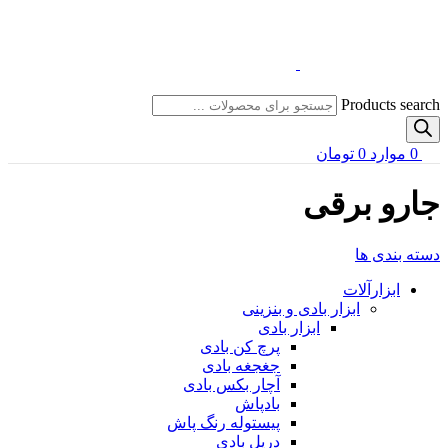
Products search
0
موارد
0
تومان
جارو برقی
دسته بندی ها
ابزارآلات
ابزار بادی و بنزینی
ابزار بادی
پرچ کن بادی
جغجغه بادی
آچار بکس بادی
بادپاش
پیستوله رنگ پاش
دریل بادی