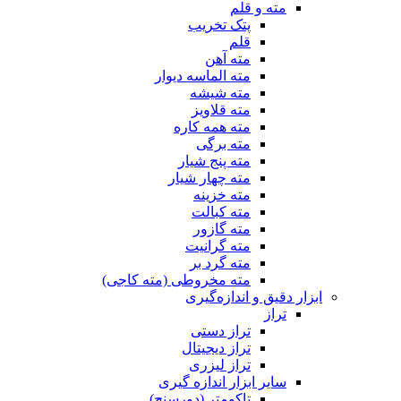
مته و قلم
پتک تخریب
قلم
مته آهن
مته الماسه دیوار
مته شیشه
مته قلاویز
مته همه کاره
مته برگی
مته پنج شیار
مته چهار شیار
مته خزینه
مته کبالت
مته گازور
مته گرانیت
مته گرد بر
مته مخروطی (مته کاجی)
ابزار دقیق و اندازه‌گیری
تراز
تراز دستی
تراز دیجیتال
تراز لیزری
سایر ابزار اندازه گیری
تاکومتر (دورسنج)