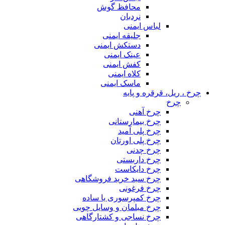
محافظ گوش
نردبان
لباس ایمنی
جلیقه ایمنی
دستکش ایمنی
عینک ایمنی
کفش ایمنی
کلاه ایمنی
ماسک ایمنی
چرخ ، ریل، قرقره و پایه
چرخ
چرخ آهنی
چرخ بیمارستانی
چرخ پلی آمید
چرخ پلی اورتان
چرخ چدنی
چرخ داربستی
چرخ دایکاست
چرخ سبد خرید فروشگاهی
چرخ فرغونی
چرخ کمپرسوری یا ساده
چرخ مبلمان و وسایل چوبی
چرخ نساجی و کشتارگاهی