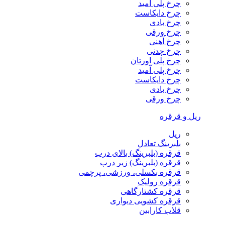
چرخ پلی آمید
چرخ دایکاست
چرخ بادی
چرخ ورقی
چرخ آهنی
چرخ چدنی
چرخ پلی اورتان
چرخ پلی آمید
چرخ دایکاست
چرخ بادی
چرخ ورقی
ریل و قرقره
ریل
بلبرینگ تعادل
قرقره (بلبرینگ) بالای درب
قرقره (بلبرینگ) زیر درب
قرقره بکسلی، ورزشی، پرچمی
قرقره رولیک
قرقره کشتارگاهی
قرقره کشویی دیواری
قلاب کارابین