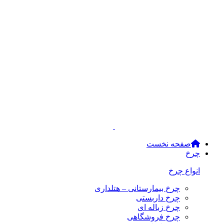
صفحه نخست
چرخ
انواع چرخ
چرخ بیمارستانی – هتلداری
چرخ داربستی
چرخ زباله ای
چرخ فروشگاهی