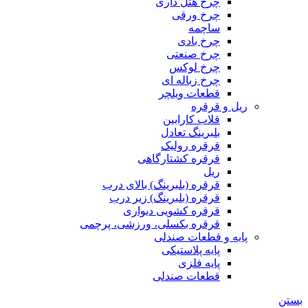
چرخ هتل داری
چرخ ورقی
ساچمه
چرخ بادی
چرخ صنعتی
چرخ لوکس
چرخ زباله ای
قطعات ویلچر
ریل و قرقره
قلاب کارابین
بلبرینگ تعادل
قرقره رولیک
قرقره کشتارگاهی
ریل
قرقره (بلبرینگ) بالای درب
قرقره (بلبرینگ) زیر درب
قرقره کشویی دیواری
قرقره بکسلی، ورزشی، پرچمی
پایه و قطعات صندلی
پایه پلاستیکی
پایه فلزی
قطعات صندلی
بستن