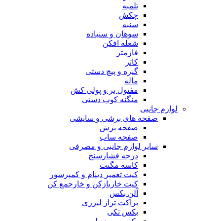
تلمبه
چکش
سنبه
سوهان و سنباده
شعله افکن
فازمتر
کاتر
گیره و پیچ دستی
ماله
مفتول بر و پولی کش
منگنه کوب دستی
لوازم جانبی
صفحه های برشی و سایشی
صفحه برش
صفحه ساب
سایر لوازم جانبی و مصرفی
درجه فشارسنج
کاسه مگنت
کیت تعمیر دینام و کمپرسور
کیت خاربازکن و خارجمع کن
آلن بکس
براکت تراز لیزری
بکس تکی