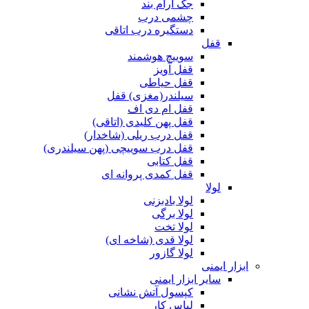
جک آرام بند
چشمی درب
دستگیره درب اتاقی
قفل
سوییچ هوشمند
قفل آویز
قفل حیاطی
سیلندر(مغزی) قفل
قفل ام دی اف
قفل پهن کلیدی (اتاقی)
قفل درب ریلی (شاخدار)
قفل درب سوییچی (پهن سیلندری)
قفل کتابی
قفل کمدی پروانه ای
لولا
لولا بادبزنی
لولا برگی
لولا تخت
لولا قدی (شاخه ای)
لولا گازور
ابزار ایمنی
سایر ابزار ایمنی
کپسول آتش نشانی
لباس کار