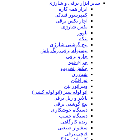
سایر ابزار برقی و شارژی
ابزار همه کاره
کمپرسور فندکی
آچار بکس برقی
بکس شارژی
بلوور
پنکه
پیچ گوشتی شارژی
پیستوله برقی رنگ پاش
جارو برقی
چراغ قوه
چکش تخریب
شیارزن
نورافکن
ویبراتور بتن
اتو لوله سبز (اتو لوله کشی)
بالابر و ریل برقی
پیچ گوشتی برقی
دستگاه جوشکاری
دستگاه چسب
رنده کارگاهی
سشوار صنعتی
قیچی برقی
کارواش خانگی