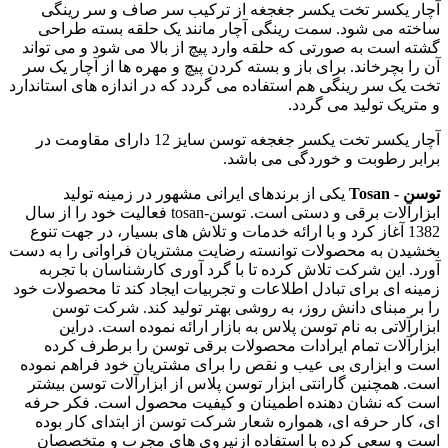
آچار یکسر تخت یکسر جغجغه از ترکیب سر صاف و سر رینگی
ساخته می شود. سمت رینگی آچار مانند یک حلقه بسته طراحی
گشته است به صورتی که حلقه وارد پیچ از بالا می شود و می تواند
آن را بچرخاند. برای باز و بسته کردن پیچ و مهره ها از آچار یک سر
تخت یک سر رینگی هم استفاده می گردد که در اندازه های استاندارد
و متریک تولید می گردد.
آچار یکسر تخت یکسر جغجغه توسن سایز 12 دارای مقاومت در
برابر رطوبت و خوردگی می باشد.
توسن - Tosan
یکی از برندهای ایرانی مشهور در زمینه تولید
ابزارآلات برقی و دستی است. توسن-tosan فعالیت خود را از سال
1382 آغاز کرد و با ارائه خدمات و تلاش های بسیار، در جهت تنوع
بخشیدن به محصولات توانسته رضایت مشتریان فراوانی را به دست
آورد. این شرکت تلاش کرده تا با گرد آوری کارشناسان با تجربه
زمینه ای برای تبادل اطلاعات و تجربیات ایجاد کند تا محصولات خود
را بر مبنای دانش روز، به روشی بهتر تولید کند. شرکت توسن
ابزارآلاتی به نام توسن پلاس به بازار ارائه نموده است. دراین
ابزارآلات تمام ایرادات محصولات برقی توسن را برطرف کرده
است و ابزاری بی عیب و نقص را برای مشتریان خود فراهم نموده
است. همچنین گارانتی ابزار توسن پلاس از ابزارآلات توسن بیشتر
است که نشان دهنده اطمینان و کیفیت محصول است. فکر حرفه
ای، کار حرفه ای، همواره شعار شرکت توسن از ابتدای کار بوده
است و سعی کرده با استفاده ازنیروی های مجرب و متخصصان