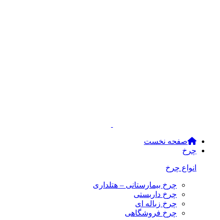
صفحه نخست
چرخ
انواع چرخ
چرخ بیمارستانی – هتلداری
چرخ داربستی
چرخ زباله ای
چرخ فروشگاهی