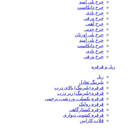
چرخ پلی آمید
چرخ دایکاست
چرخ بادی
چرخ ورقی
چرخ آهنی
چرخ چدنی
چرخ پلی اورتان
چرخ پلی آمید
چرخ دایکاست
چرخ بادی
چرخ ورقی
ریل و قرقره
ریل
بلبرینگ تعادل
قرقره (بلبرینگ) بالای درب
قرقره (بلبرینگ) زیر درب
قرقره بکسلی، ورزشی، پرچمی
قرقره رولیک
قرقره کشتارگاهی
قرقره کشویی دیواری
قلاب کارابین