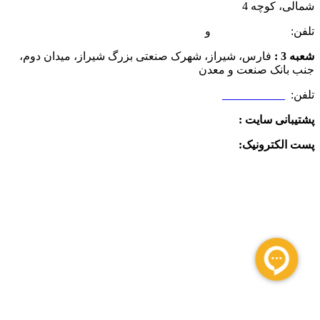
شمالی، کوچه 4
تلفن:
07132349472
و
07132332354
شعبه 3 :
فارس، شیراز، شهرک صنعتی بزرگ شیراز، میدان دوم،
جنب بانک صنعت و معدن
تلفن:
09025506188
پشتیبانی سایت :
09390612819
پست الکترونیک:
info@charkhabzar.com