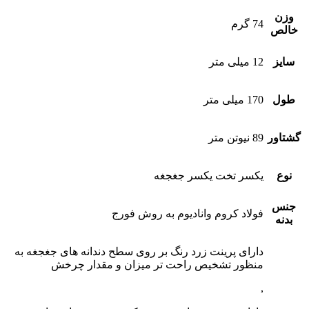
وزن
74 گرم
خالص
سایز
12 میلی متر
طول
170 میلی متر
گشتاور
89 نیوتن متر
نوع
یکسر تخت یکسر جغجغه
جنس
فولاد کروم وانادیوم به روش فورج
بدنه
دارای پرینت زرد رنگ بر روی سطح دندانه های جغجغه به
منظور تشخیص راحت تر میزان و مقدار چرخش
,