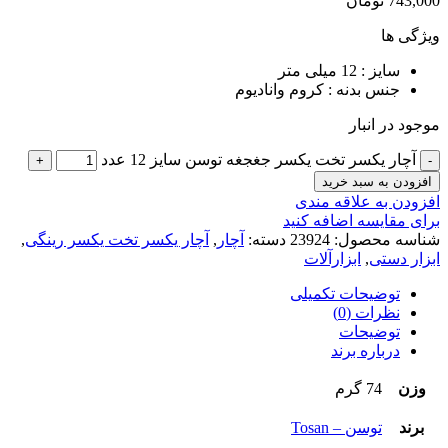
743,000
تومان
ویژگی ها
سایز :
12 میلی متر
جنس بدنه : کروم وانادیوم
موجود در انبار
آچار یکسر تخت یکسر جغجغه توسن سایز 12 عدد
افزودن به سبد خرید
افزودن به علاقه مندی
برای مقایسه اضافه کنید
شناسه محصول:
23924
دسته:
آچار
,
آچار یکسر تخت یکسر رینگی
,
ابزار دستی
,
ابزارآلات
توضیحات تکمیلی
نظرات (0)
توضیحات
درباره برند
وزن
74 گرم
برند
توسن – Tosan