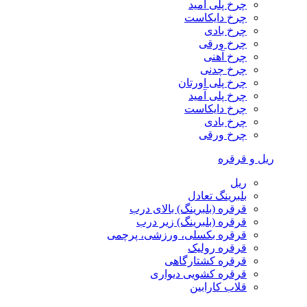
چرخ پلی آمید
چرخ دایکاست
چرخ بادی
چرخ ورقی
چرخ آهنی
چرخ چدنی
چرخ پلی اورتان
چرخ پلی آمید
چرخ دایکاست
چرخ بادی
چرخ ورقی
ریل و قرقره
ریل
بلبرینگ تعادل
قرقره (بلبرینگ) بالای درب
قرقره (بلبرینگ) زیر درب
قرقره بکسلی، ورزشی، پرچمی
قرقره رولیک
قرقره کشتارگاهی
قرقره کشویی دیواری
قلاب کارابین