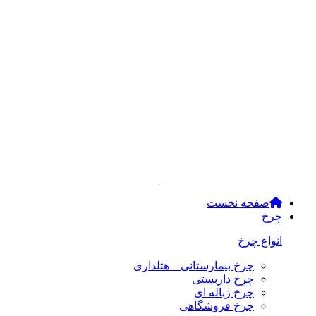
صفحه نخست
چرخ
انواع چرخ
چرخ بیمارستانی – هتلداری
چرخ داربستی
چرخ زباله ای
چرخ فروشگاهی