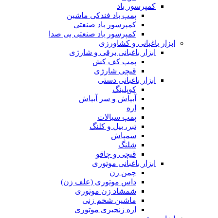
کمپرسور باد
پمپ باد فندکی ماشین
کمپرسور باد صنعتی
کمپرسور باد صنعتی بی صدا
ابزار باغبانی و کشاورزی
ابزار باغبانی برقی و شارژی
پمپ کف کش
قیچی شارژی
ابزار باغبانی دستی
کوپلینگ
آبپاش و سر آبپاش
اره
پمپ سیالات
تبر، بیل و کلنگ
سمپاش
شلنگ
قیچی و چاقو
ابزار باغبانی موتوری
چمن زن
داس موتوری (علف زن)
شمشاد زن موتوری
ماشین شخم زنی
اره زنجیری موتوری