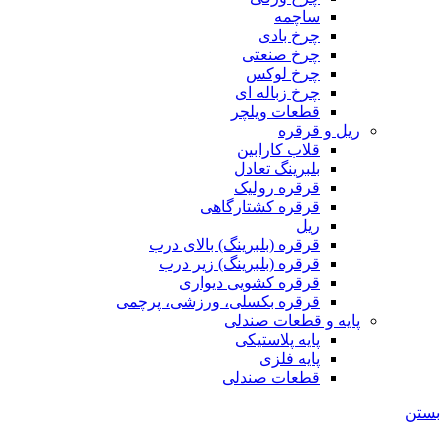
ساچمه
چرخ بادی
چرخ صنعتی
چرخ لوکس
چرخ زباله ای
قطعات ویلچر
ریل و قرقره
قلاب کارابین
بلبرینگ تعادل
قرقره رولیک
قرقره کشتارگاهی
ریل
قرقره (بلبرینگ) بالای درب
قرقره (بلبرینگ) زیر درب
قرقره کشویی دیواری
قرقره بکسلی، ورزشی، پرچمی
پایه و قطعات صندلی
پایه پلاستیکی
پایه فلزی
قطعات صندلی
بستن