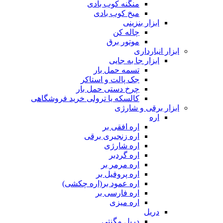
منگنه کوب بادی
میخ کوب بادی
ابزار بنزینی
چاله کن
موتور برق
ابزار انبارداری
ابزار جا به جایی
تسمه حمل بار
جک پالت و استاکر
چرخ دستی حمل بار
کالسکه یا ترولی خرید فروشگاهی
ابزار برقی و شارژی
اره
اره افقی بر
اره زنجیری برقی
اره شارژی
اره گردبر
اره مرمر بر
اره پروفیل بر
اره عمود بر(اره چکشی)
اره فارسی بر
اره میزی
دریل
دریل مگنتی