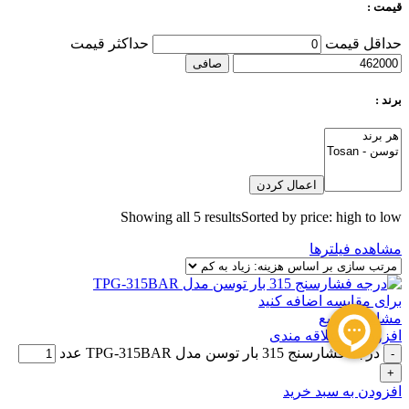
قیمت :
حداقل قیمت
حداكثر قيمت
صافی
برند :
اعمال کردن
Showing all 5 results
Sorted by price: high to low
مشاهده فیلترها
برای مقایسه اضافه کنید
مشاهده سریع
افزودن به علاقه مندی
درجه فشارسنج 315 بار توسن مدل TPG-315BAR عدد
افزودن به سبد خرید