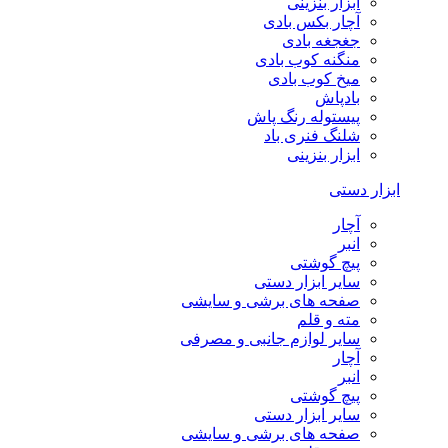
ابزار بنزینی
آچار بکس بادی
جغجغه بادی
منگنه کوب بادی
میخ کوب بادی
بادپاش
پیستوله رنگ پاش
شلنگ فنری باد
ابزار بنزینی
ابزار دستی
آچار
انبر
پیچ گوشتی
سایر ابزار دستی
صفحه های برشی و سایشی
مته و قلم
سایر لوازم جانبی و مصرفی
آچار
انبر
پیچ گوشتی
سایر ابزار دستی
صفحه های برشی و سایشی