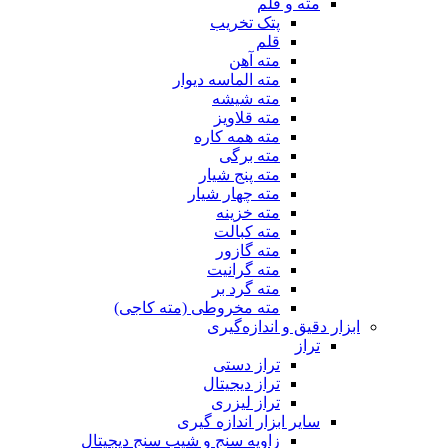
مته و قلم
پتک تخریب
قلم
مته آهن
مته الماسه دیوار
مته شیشه
مته قلاویز
مته همه کاره
مته برگی
مته پنج شیار
مته چهار شیار
مته خزینه
مته کبالت
مته گازور
مته گرانیت
مته گرد بر
مته مخروطی (مته کاجی)
ابزار دقیق و اندازه‌گیری
تراز
تراز دستی
تراز دیجیتال
تراز لیزری
سایر ابزار اندازه گیری
زاویه سنج و شیب سنج دیجیتال