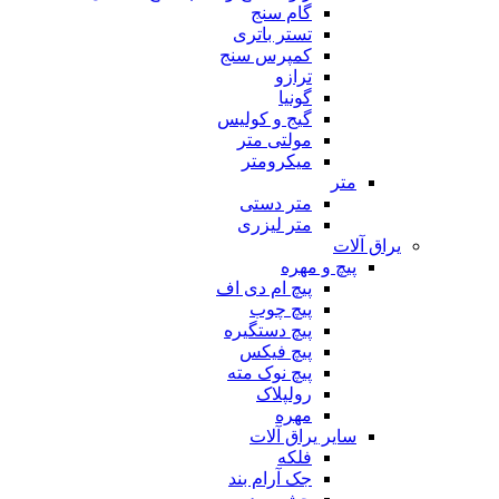
گام سنج
تستر باتری
کمپرس سنج
ترازو
گونیا
گیج و کولیس
مولتی متر
میکرومتر
متر
متر دستی
متر لیزری
یراق آلات
پیچ و مهره
پیچ ام دی اف
پیچ چوب
پیچ دستگیره
پیچ فیکس
پیچ نوک مته
رولپلاک
مهره
سایر یراق آلات
فلکه
جک آرام بند