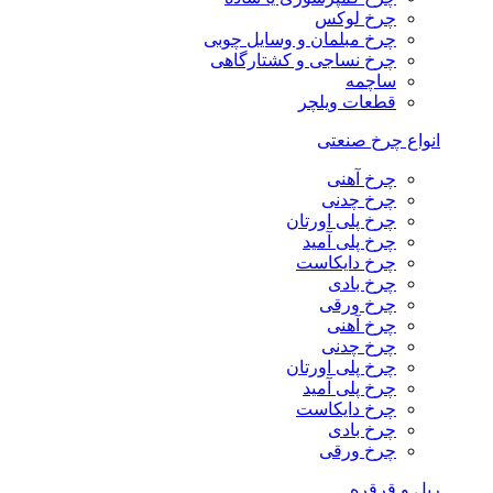
چرخ لوکس
چرخ مبلمان و وسایل چوبی
چرخ نساجی و کشتارگاهی
ساچمه
قطعات ویلچر
انواع چرخ صنعتی
چرخ آهنی
چرخ چدنی
چرخ پلی اورتان
چرخ پلی آمید
چرخ دایکاست
چرخ بادی
چرخ ورقی
چرخ آهنی
چرخ چدنی
چرخ پلی اورتان
چرخ پلی آمید
چرخ دایکاست
چرخ بادی
چرخ ورقی
ریل و قرقره