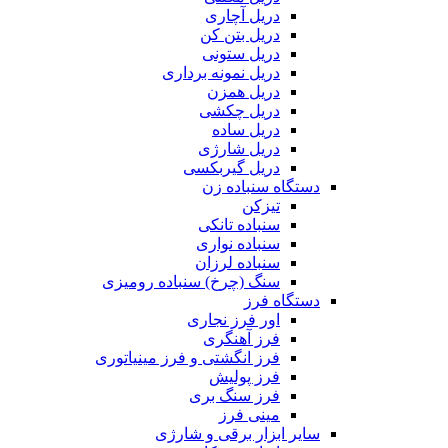
دریل آچاری
دریل بتن کن
دریل ستونی
دریل نمونه برداری
دریل همزن
دریل چکشی
دریل ساده
دریل شارژی
دریل گیربکسی
دستگاه سنباده زن
تیزکن
سنباده تانکی
سنباده نواری
سنباده لرزان
سنگ (چرخ) سنباده رومیزی
دستگاه فرز
اور فرز نجاری
فرز آهنگری
فرز انگشتی و فرز مینیاتوری
فرز پولیش
فرز سنگ بری
مینی فرز
سایر ابزار برقی و شارژی