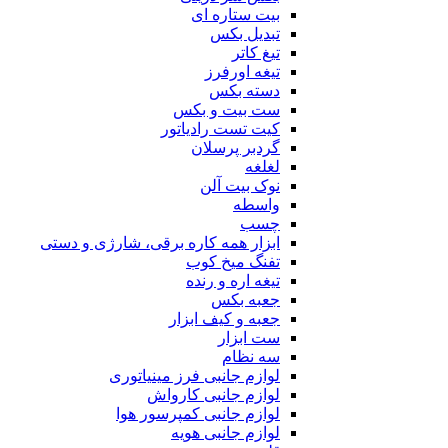
بیت ستاره ای
تبدیل بکس
تیغ کاتر
تیغه اورفرز
دسته بکس
ست بیت و بکس
کیت تست رادیاتور
گردبر پرسلان
لغلغه
نوک بیت آلن
واسطه
چسب
ابزار همه کاره برقی، شارژی و دستی
تفنگ میخ کوب
تیغه اره و رنده
جعبه بکس
جعبه و کیف ابزار
ست ابزار
سه نظام
لوازم جانبی فرز مینیاتوری
لوازم جانبی کارواش
لوازم جانبی کمپرسور هوا
لوازم جانبی هویه