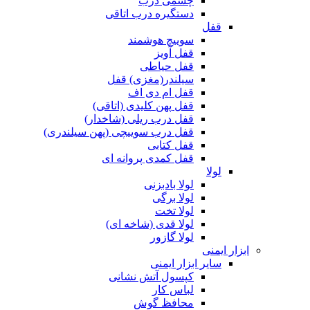
چشمی درب
دستگیره درب اتاقی
قفل
سوییچ هوشمند
قفل آویز
قفل حیاطی
سیلندر(مغزی) قفل
قفل ام دی اف
قفل پهن کلیدی (اتاقی)
قفل درب ریلی (شاخدار)
قفل درب سوییچی (پهن سیلندری)
قفل کتابی
قفل کمدی پروانه ای
لولا
لولا بادبزنی
لولا برگی
لولا تخت
لولا قدی (شاخه ای)
لولا گازور
ابزار ایمنی
سایر ابزار ایمنی
کپسول آتش نشانی
لباس کار
محافظ گوش