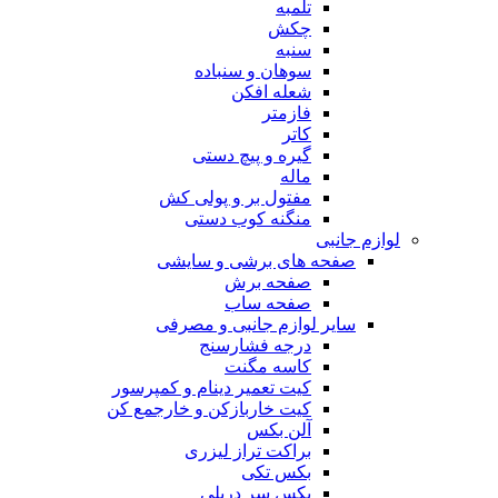
تلمبه
چکش
سنبه
سوهان و سنباده
شعله افکن
فازمتر
کاتر
گیره و پیچ دستی
ماله
مفتول بر و پولی کش
منگنه کوب دستی
لوازم جانبی
صفحه های برشی و سایشی
صفحه برش
صفحه ساب
سایر لوازم جانبی و مصرفی
درجه فشارسنج
کاسه مگنت
کیت تعمیر دینام و کمپرسور
کیت خاربازکن و خارجمع کن
آلن بکس
براکت تراز لیزری
بکس تکی
بکس سر دریلی