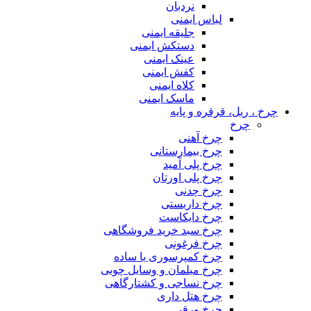
نردبان
لباس ایمنی
جلیقه ایمنی
دستکش ایمنی
عینک ایمنی
کفش ایمنی
کلاه ایمنی
ماسک ایمنی
چرخ ، ریل، قرقره و پایه
چرخ
چرخ آهنی
چرخ بیمارستانی
چرخ پلی آمید
چرخ پلی اورتان
چرخ چدنی
چرخ داربستی
چرخ دایکاست
چرخ سبد خرید فروشگاهی
چرخ فرغونی
چرخ کمپرسوری یا ساده
چرخ مبلمان و وسایل چوبی
چرخ نساجی و کشتارگاهی
چرخ هتل داری
چرخ ورقی