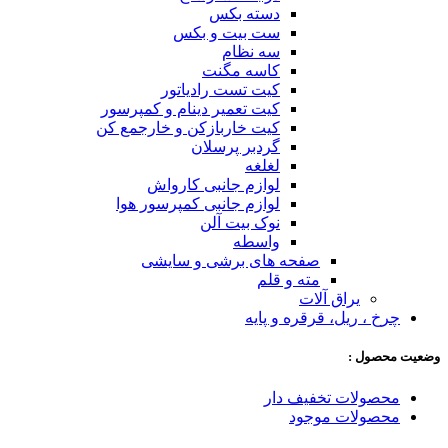
دسته بکس
ست بیت و بکس
سه نظام
کاسه مگنت
کیت تست رادیاتور
کیت تعمیر دینام و کمپرسور
کیت خاربازکن و خارجمع کن
گردبر پرسلان
لغلغه
لوازم جانبی کارواش
لوازم جانبی کمپرسور هوا
نوک بیت آلن
واسطه
صفحه های برشی و سایشی
مته و قلم
یراق آلات
چرخ ، ریل، قرقره و پایه
وضعیت محصول :
محصولات تخفیف دار
محصولات موجود