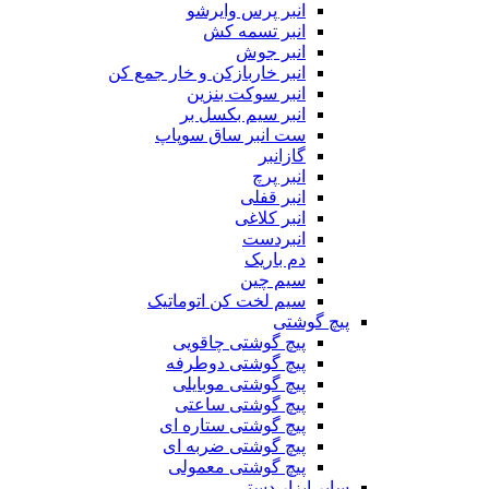
انبر پرس وایرشو
انبر تسمه کش
انبر جوش
انبر خاربازکن و خار جمع کن
انبر سوکت بنزین
انبر سیم بکسل بر
ست انبر ساق سوپاپ
گازانبر
انبر پرچ
انبر قفلی
انبر کلاغی
انبردست
دم باریک
سیم چین
سیم لخت کن اتوماتیک
پیچ گوشتی
پیچ گوشتی چاقویی
پیچ گوشتی دوطرفه
پیچ گوشتی موبایلی
پیچ گوشتی ساعتی
پیچ گوشتی ستاره ای
پیچ گوشتی ضربه ای
پیچ گوشتی معمولی
سایر ابزار دستی