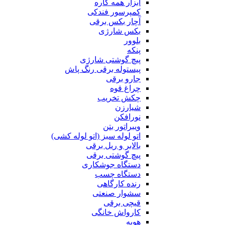
ابزار همه کاره
کمپرسور فندکی
آچار بکس برقی
بکس شارژی
بلوور
پنکه
پیچ گوشتی شارژی
پیستوله برقی رنگ پاش
جارو برقی
چراغ قوه
چکش تخریب
شیارزن
نورافکن
ویبراتور بتن
اتو لوله سبز (اتو لوله کشی)
بالابر و ریل برقی
پیچ گوشتی برقی
دستگاه جوشکاری
دستگاه چسب
رنده کارگاهی
سشوار صنعتی
قیچی برقی
کارواش خانگی
هویه