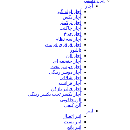
ابزار دستی
آچار
آچار لوله گیر
آچار بکس
آچار ترکمتر
آچار چاکنت
آچار چرخ
آچار سه نظام
آچار قرقری فرمان
تایلیور
آچار آلن
آچار جغجغه ای
آچار دو سر تخت
آچار دوسر رینگی
آچار شلاقی
آچار فرانسه
آچار فیلتر بازکن
آچار یکسر تخت یکسر رینگی
آلن چاقویی
آلن کیفی
انبر
انبر اتصال
انبر بست
انبر پانچ