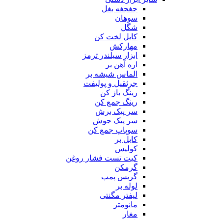
جغجغه بغل
سوهان
شگل
کابل لخت کن
مهارکش
ابزار سیلندر ترمز
اره آهن بر
الماس شیشه بر
جرثقیل و پولیفت
رینگ باز کن
رینگ جمع کن
سر پیک برش
سر پیک جوش
سوپاپ جمع کن
کابل بر
کولیس
کیت تست فشار روغن
گرمکن
گریس پمپ
لوله بر
لیفتر مگنتی
مانومتر
مغار