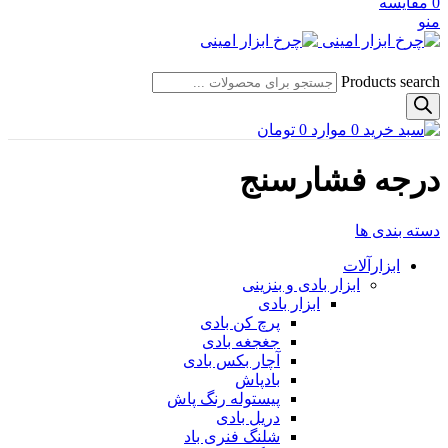
0
مقایسه
منو
Products search
0
موارد
0
تومان
درجه فشارسنج
دسته بندی ها
ابزارآلات
ابزار بادی و بنزینی
ابزار بادی
پرچ کن بادی
جغجغه بادی
آچار بکس بادی
بادپاش
پیستوله رنگ پاش
دریل بادی
شلنگ فنری باد