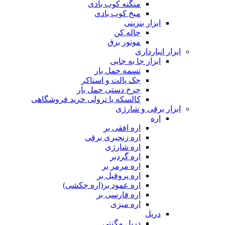
منگنه کوب بادی
میخ کوب بادی
ابزار بنزینی
چاله کن
موتور برق
ابزار انبارداری
ابزار جا به جایی
تسمه حمل بار
جک پالت و استاکر
چرخ دستی حمل بار
کالسکه یا ترولی خرید فروشگاهی
ابزار برقی و شارژی
اره
اره افقی بر
اره زنجیری برقی
اره شارژی
اره گردبر
اره مرمر بر
اره پروفیل بر
اره عمود بر(اره چکشی)
اره فارسی بر
اره میزی
دریل
دریل مگنتی