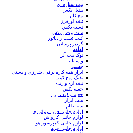
بیت ستاره ای
تبدیل بکس
تیغ کاتر
تیغه اورفرز
دسته بکس
ست بیت و بکس
کیت تست رادیاتور
گردبر پرسلان
لغلغه
نوک بیت آلن
واسطه
چسب
ابزار همه کاره برقی، شارژی و دستی
تفنگ میخ کوب
تیغه اره و رنده
جعبه بکس
جعبه و کیف ابزار
ست ابزار
سه نظام
لوازم جانبی فرز مینیاتوری
لوازم جانبی کارواش
لوازم جانبی کمپرسور هوا
لوازم جانبی هویه