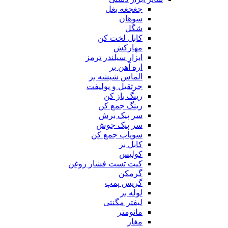
جغجغه بغل
سوهان
شگل
کابل لخت کن
مهارکش
ابزار سیلندر ترمز
اره آهن بر
الماس شیشه بر
جرثقیل و پولیفت
رینگ باز کن
رینگ جمع کن
سر پیک برش
سر پیک جوش
سوپاپ جمع کن
کابل بر
کولیس
کیت تست فشار روغن
گرمکن
گریس پمپ
لوله بر
لیفتر مگنتی
مانومتر
مغار