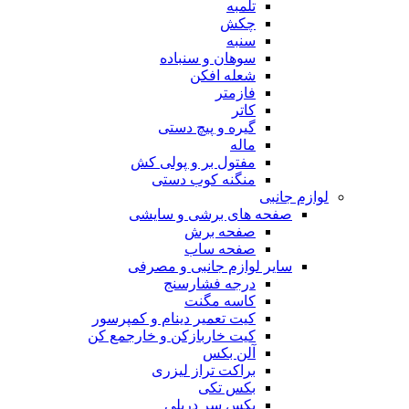
تلمبه
چکش
سنبه
سوهان و سنباده
شعله افکن
فازمتر
کاتر
گیره و پیچ دستی
ماله
مفتول بر و پولی کش
منگنه کوب دستی
لوازم جانبی
صفحه های برشی و سایشی
صفحه برش
صفحه ساب
سایر لوازم جانبی و مصرفی
درجه فشارسنج
کاسه مگنت
کیت تعمیر دینام و کمپرسور
کیت خاربازکن و خارجمع کن
آلن بکس
براکت تراز لیزری
بکس تکی
بکس سر دریلی