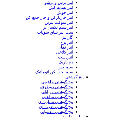
انبر پرس وایرشو
انبر تسمه کش
انبر جوش
انبر خاربازکن و خار جمع کن
انبر سوکت بنزین
انبر سیم بکسل بر
ست انبر ساق سوپاپ
گازانبر
انبر پرچ
انبر قفلی
انبر کلاغی
انبردست
دم باریک
سیم چین
سیم لخت کن اتوماتیک
پیچ گوشتی
پیچ گوشتی چاقویی
پیچ گوشتی دوطرفه
پیچ گوشتی موبایلی
پیچ گوشتی ساعتی
پیچ گوشتی ستاره ای
پیچ گوشتی ضربه ای
پیچ گوشتی معمولی
سایر ابزار دستی