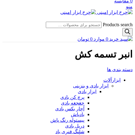
0
مقایسه
منو
Products search
0
موارد
0
تومان
انبر تسمه کش
دسته بندی ها
ابزارآلات
ابزار بادی و بنزینی
ابزار بادی
پرچ کن بادی
جغجغه بادی
آچار بکس بادی
بادپاش
پیستوله رنگ پاش
دریل بادی
شلنگ فنری باد