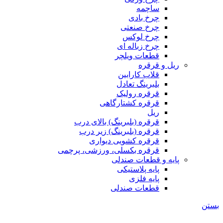
ساچمه
چرخ بادی
چرخ صنعتی
چرخ لوکس
چرخ زباله ای
قطعات ویلچر
ریل و قرقره
قلاب کارابین
بلبرینگ تعادل
قرقره رولیک
قرقره کشتارگاهی
ریل
قرقره (بلبرینگ) بالای درب
قرقره (بلبرینگ) زیر درب
قرقره کشویی دیواری
قرقره بکسلی، ورزشی، پرچمی
پایه و قطعات صندلی
پایه پلاستیکی
پایه فلزی
قطعات صندلی
بستن