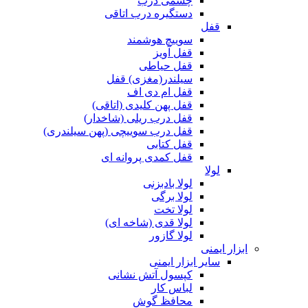
چشمی درب
دستگیره درب اتاقی
قفل
سوییچ هوشمند
قفل آویز
قفل حیاطی
سیلندر(مغزی) قفل
قفل ام دی اف
قفل پهن کلیدی (اتاقی)
قفل درب ریلی (شاخدار)
قفل درب سوییچی (پهن سیلندری)
قفل کتابی
قفل کمدی پروانه ای
لولا
لولا بادبزنی
لولا برگی
لولا تخت
لولا قدی (شاخه ای)
لولا گازور
ابزار ایمنی
سایر ابزار ایمنی
کپسول آتش نشانی
لباس کار
محافظ گوش