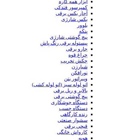
ابزار همه کاره
کمپرسور فندکی
آچار بکس برقی
بکس شارژی
بلوور
پنکه
پیچ گوشتی شارژی
پیستوله برقی رنگ پاش
جارو برقی
چراغ قوه
چکش تخریب
شیارزن
نورافکن
ویبراتور بتن
اتو لوله سبز (اتو لوله کشی)
بالابر و ریل برقی
پیچ گوشتی برقی
دستگاه جوشکاری
دستگاه چسب
رنده کارگاهی
سشوار صنعتی
قیچی برقی
کارواش خانگی
هویه