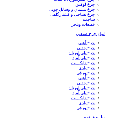
چرخ لوکس
چرخ مبلمان و وسایل چوبی
چرخ نساجی و کشتارگاهی
ساچمه
قطعات ویلچر
انواع چرخ صنعتی
چرخ آهنی
چرخ چدنی
چرخ پلی اورتان
چرخ پلی آمید
چرخ دایکاست
چرخ بادی
چرخ ورقی
چرخ آهنی
چرخ چدنی
چرخ پلی اورتان
چرخ پلی آمید
چرخ دایکاست
چرخ بادی
چرخ ورقی
ریل و قرقره