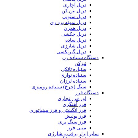
دریل آچاری
دریل بتن کن
دریل ستونی
دریل نمونه برداری
دریل همزن
دریل چکشی
دریل ساده
دریل شارژی
دریل گیربکسی
دستگاه سنباده زن
تیزکن
سنباده تانکی
سنباده نواری
سنباده لرزان
سنگ (چرخ) سنباده رومیزی
دستگاه فرز
اور فرز نجاری
فرز آهنگری
فرز انگشتی و فرز مینیاتوری
فرز پولیش
فرز سنگ بری
مینی فرز
سایر ابزار برقی و شارژی