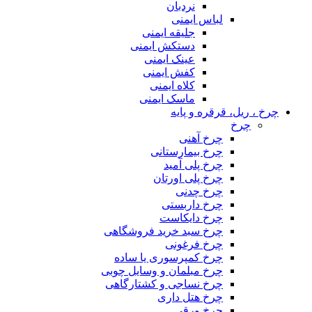
نردبان
لباس ایمنی
جلیقه ایمنی
دستکش ایمنی
عینک ایمنی
کفش ایمنی
کلاه ایمنی
ماسک ایمنی
چرخ ، ریل، قرقره و پایه
چرخ
چرخ آهنی
چرخ بیمارستانی
چرخ پلی آمید
چرخ پلی اورتان
چرخ چدنی
چرخ داربستی
چرخ دایکاست
چرخ سبد خرید فروشگاهی
چرخ فرغونی
چرخ کمپرسوری یا ساده
چرخ مبلمان و وسایل چوبی
چرخ نساجی و کشتارگاهی
چرخ هتل داری
چرخ ورقی