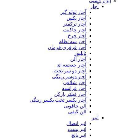
ابزار دستی
آچار
آچار لوله گیر
آچار بکس
آچار ترکمتر
آچار چاکنت
آچار چرخ
آچار سه نظام
آچار قرقری فرمان
تایلیور
آچار آلن
آچار جغجغه ای
آچار دو سر تخت
آچار دوسر رینگی
آچار شلاقی
آچار فرانسه
آچار فیلتر بازکن
آچار یکسر تخت یکسر رینگی
آلن چاقویی
آلن کیفی
انبر
انبر اتصال
انبر بست
انبر پانچ