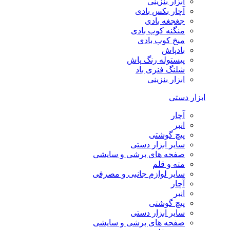
ابزار بنزینی
آچار بکس بادی
جغجغه بادی
منگنه کوب بادی
میخ کوب بادی
بادپاش
پیستوله رنگ پاش
شلنگ فنری باد
ابزار بنزینی
ابزار دستی
آچار
انبر
پیچ گوشتی
سایر ابزار دستی
صفحه های برشی و سایشی
مته و قلم
سایر لوازم جانبی و مصرفی
آچار
انبر
پیچ گوشتی
سایر ابزار دستی
صفحه های برشی و سایشی