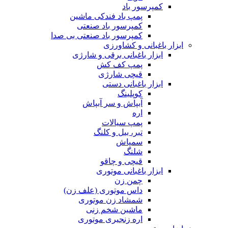
کمپرسور باد
پمپ باد فندکی ماشین
کمپرسور باد صنعتی
کمپرسور باد صنعتی بی صدا
ابزار باغبانی و کشاورزی
ابزار باغبانی برقی و شارژی
پمپ کف کش
قیچی شارژی
ابزار باغبانی دستی
کوپلینگ
آبپاش و سر آبپاش
اره
پمپ سیالات
تبر، بیل و کلنگ
سمپاش
شلنگ
قیچی و چاقو
ابزار باغبانی موتوری
چمن زن
داس موتوری (علف زن)
شمشاد زن موتوری
ماشین شخم زنی
اره زنجیری موتوری