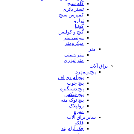
گام سنج
تستر باتری
کمپرس سنج
ترازو
گونیا
گیج و کولیس
مولتی متر
میکرومتر
متر
متر دستی
متر لیزری
یراق آلات
پیچ و مهره
پیچ ام دی اف
پیچ چوب
پیچ دستگیره
پیچ فیکس
پیچ نوک مته
رولپلاک
مهره
سایر یراق آلات
فلکه
جک آرام بند