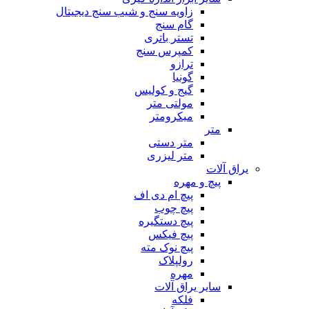
زاویه سنج و شیب سنج دیجیتال
گام سنج
تستر باتری
کمپرس سنج
ترازو
گونیا
گیج و کولیس
مولتی متر
میکرومتر
متر
متر دستی
متر لیزری
یراق آلات
پیچ و مهره
پیچ ام دی اف
پیچ چوب
پیچ دستگیره
پیچ فیکس
پیچ نوک مته
رولپلاک
مهره
سایر یراق آلات
فلکه