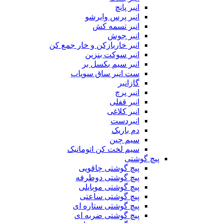
انبر پانچ
انبر پرس وایرشو
انبر تسمه کش
انبر جوش
انبر خاربازکن و خار جمع کن
انبر سوکت بنزین
انبر سیم بکسل بر
ست انبر ساق سوپاپ
گازانبر
انبر پرچ
انبر قفلی
انبر کلاغی
انبردست
دم باریک
سیم چین
سیم لخت کن اتوماتیک
پیچ گوشتی
پیچ گوشتی چاقویی
پیچ گوشتی دوطرفه
پیچ گوشتی موبایلی
پیچ گوشتی ساعتی
پیچ گوشتی ستاره ای
پیچ گوشتی ضربه ای