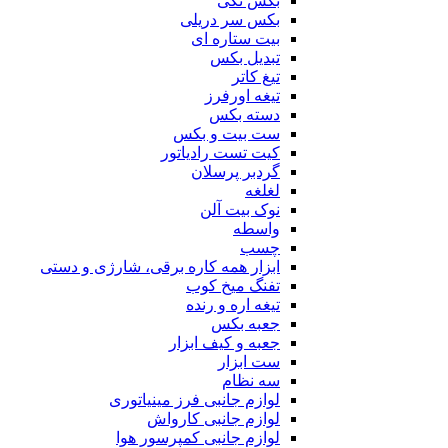
بکس تکی
بکس سر دریلی
بیت ستاره ای
تبدیل بکس
تیغ کاتر
تیغه اورفرز
دسته بکس
ست بیت و بکس
کیت تست رادیاتور
گردبر پرسلان
لغلغه
نوک بیت آلن
واسطه
چسب
ابزار همه کاره برقی، شارژی و دستی
تفنگ میخ کوب
تیغه اره و رنده
جعبه بکس
جعبه و کیف ابزار
ست ابزار
سه نظام
لوازم جانبی فرز مینیاتوری
لوازم جانبی کارواش
لوازم جانبی کمپرسور هوا