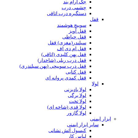
جک آرام بند
چشمی درب
دستگیره درب اتاقی
قفل
سوییچ هوشمند
قفل آویز
قفل حیاطی
سیلندر(مغزی) قفل
قفل ام دی اف
قفل پهن کلیدی (اتاقی)
قفل درب ریلی (شاخدار)
قفل درب سوییچی (پهن سیلندری)
قفل کتابی
قفل کمدی پروانه ای
لولا
لولا بادبزنی
لولا برگی
لولا تخت
لولا قدی (شاخه ای)
لولا گازور
ابزار ایمنی
سایر ابزار ایمنی
کپسول آتش نشانی
لباس کار