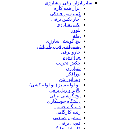
سایر ابزار برقی و شارژی
ابزار همه کاره
کمپرسور فندکی
آچار بکس برقی
بکس شارژی
بلوور
پنکه
پیچ گوشتی شارژی
پیستوله برقی رنگ پاش
جارو برقی
چراغ قوه
چکش تخریب
شیارزن
نورافکن
ویبراتور بتن
اتو لوله سبز (اتو لوله کشی)
بالابر و ریل برقی
پیچ گوشتی برقی
دستگاه جوشکاری
دستگاه چسب
رنده کارگاهی
سشوار صنعتی
قیچی برقی
کارواش خانگی