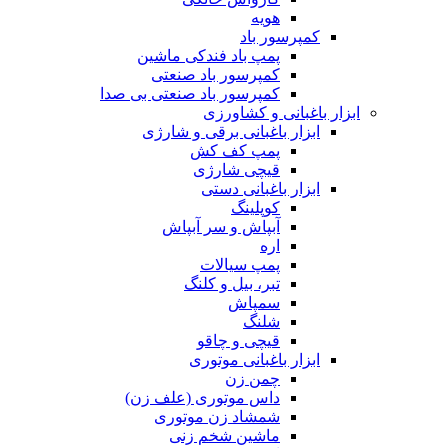
هویه
کمپرسور باد
پمپ باد فندکی ماشین
کمپرسور باد صنعتی
کمپرسور باد صنعتی بی صدا
ابزار باغبانی و کشاورزی
ابزار باغبانی برقی و شارژی
پمپ کف کش
قیچی شارژی
ابزار باغبانی دستی
کوپلینگ
آبپاش و سر آبپاش
اره
پمپ سیالات
تبر، بیل و کلنگ
سمپاش
شلنگ
قیچی و چاقو
ابزار باغبانی موتوری
چمن زن
داس موتوری (علف زن)
شمشاد زن موتوری
ماشین شخم زنی