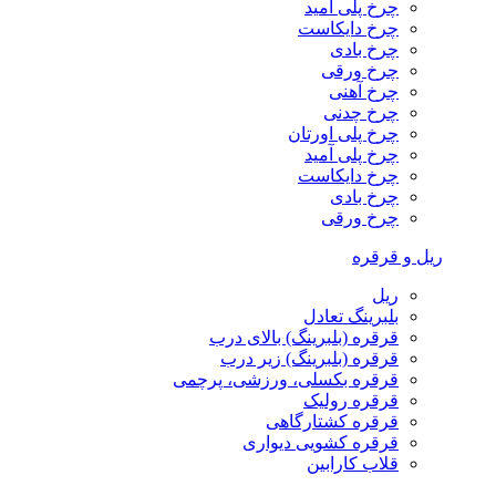
چرخ پلی آمید
چرخ دایکاست
چرخ بادی
چرخ ورقی
چرخ آهنی
چرخ چدنی
چرخ پلی اورتان
چرخ پلی آمید
چرخ دایکاست
چرخ بادی
چرخ ورقی
ریل و قرقره
ریل
بلبرینگ تعادل
قرقره (بلبرینگ) بالای درب
قرقره (بلبرینگ) زیر درب
قرقره بکسلی، ورزشی، پرچمی
قرقره رولیک
قرقره کشتارگاهی
قرقره کشویی دیواری
قلاب کارابین