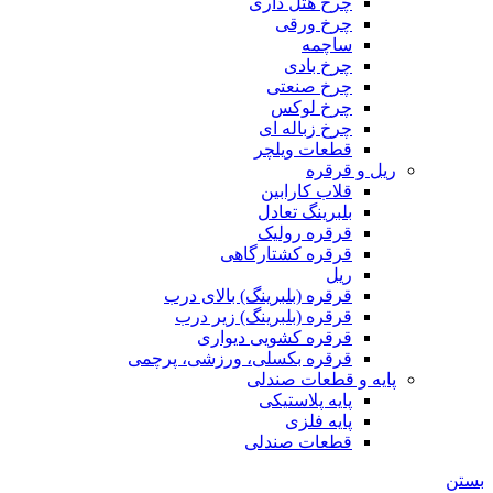
چرخ هتل داری
چرخ ورقی
ساچمه
چرخ بادی
چرخ صنعتی
چرخ لوکس
چرخ زباله ای
قطعات ویلچر
ریل و قرقره
قلاب کارابین
بلبرینگ تعادل
قرقره رولیک
قرقره کشتارگاهی
ریل
قرقره (بلبرینگ) بالای درب
قرقره (بلبرینگ) زیر درب
قرقره کشویی دیواری
قرقره بکسلی، ورزشی، پرچمی
پایه و قطعات صندلی
پایه پلاستیکی
پایه فلزی
قطعات صندلی
بستن