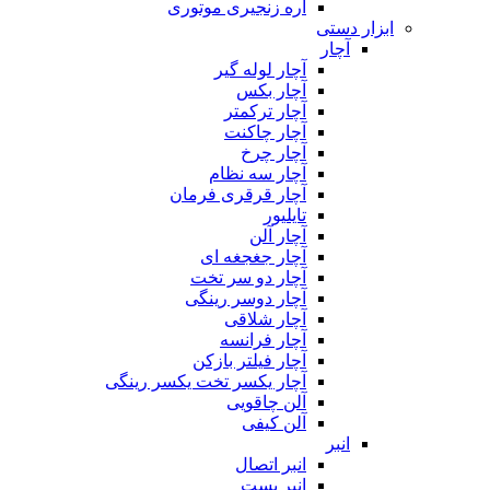
اره زنجیری موتوری
ابزار دستی
آچار
آچار لوله گیر
آچار بکس
آچار ترکمتر
آچار چاکنت
آچار چرخ
آچار سه نظام
آچار قرقری فرمان
تایلیور
آچار آلن
آچار جغجغه ای
آچار دو سر تخت
آچار دوسر رینگی
آچار شلاقی
آچار فرانسه
آچار فیلتر بازکن
آچار یکسر تخت یکسر رینگی
آلن چاقویی
آلن کیفی
انبر
انبر اتصال
انبر بست