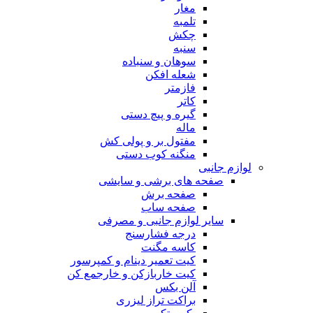
مغار
تلمبه
چکش
سنبه
سوهان و سنباده
شعله افکن
فازمتر
کاتر
گیره و پیچ دستی
ماله
مفتول بر و پولی کش
منگنه کوب دستی
لوازم جانبی
صفحه های برشی و سایشی
صفحه برش
صفحه ساب
سایر لوازم جانبی و مصرفی
درجه فشارسنج
کاسه مگنت
کیت تعمیر دینام و کمپرسور
کیت خاربازکن و خارجمع کن
آلن بکس
براکت تراز لیزری