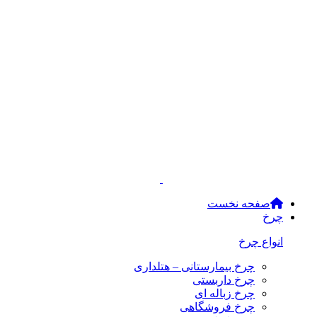
صفحه نخست
چرخ
انواع چرخ
چرخ بیمارستانی – هتلداری
چرخ داربستی
چرخ زباله ای
چرخ فروشگاهی