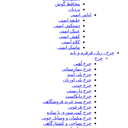
محافظ گوش
نردبان
لباس ایمنی
جلیقه ایمنی
دستکش ایمنی
عینک ایمنی
کفش ایمنی
کلاه ایمنی
ماسک ایمنی
چرخ ، ریل، قرقره و پایه
چرخ
چرخ آهنی
چرخ بیمارستانی
چرخ پلی آمید
چرخ پلی اورتان
چرخ چدنی
چرخ داربستی
چرخ دایکاست
چرخ سبد خرید فروشگاهی
چرخ فرغونی
چرخ کمپرسوری یا ساده
چرخ مبلمان و وسایل چوبی
چرخ نساجی و کشتارگاهی