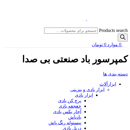
Products search
0
موارد
0
تومان
کمپرسور باد صنعتی بی صدا
دسته بندی ها
ابزارآلات
ابزار بادی و بنزینی
ابزار بادی
پرچ کن بادی
جغجغه بادی
آچار بکس بادی
بادپاش
پیستوله رنگ پاش
دریل بادی