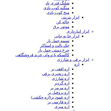
شلنگ فنری باد
منگنه کوب بادی
میخ کوب بادی
ابزار بنزینی
چاله کن
موتور برق
ابزار انبارداری
ابزار جا به جایی
تسمه حمل بار
جک پالت و استاکر
چرخ دستی حمل بار
کالسکه یا ترولی خرید فروشگاهی
ابزار برقی و شارژی
اره
اره افقی بر
اره زنجیری برقی
اره شارژی
اره گردبر
اره مرمر بر
اره پروفیل بر
اره عمود بر(اره چکشی)
اره فارسی بر
اره میزی