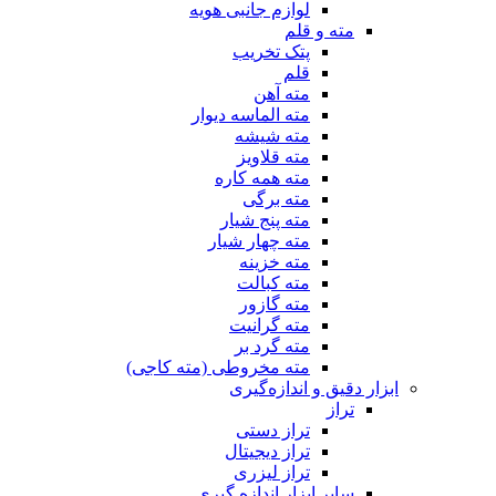
لوازم جانبی هویه
مته و قلم
پتک تخریب
قلم
مته آهن
مته الماسه دیوار
مته شیشه
مته قلاویز
مته همه کاره
مته برگی
مته پنج شیار
مته چهار شیار
مته خزینه
مته کبالت
مته گازور
مته گرانیت
مته گرد بر
مته مخروطی (مته کاجی)
ابزار دقیق و اندازه‌گیری
تراز
تراز دستی
تراز دیجیتال
تراز لیزری
سایر ابزار اندازه گیری