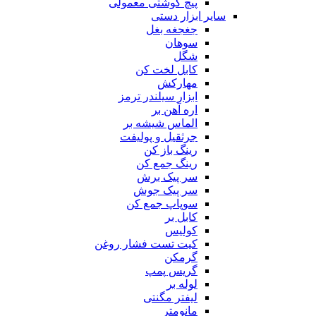
پیچ گوشتی معمولی
سایر ابزار دستی
جغجغه بغل
سوهان
شگل
کابل لخت کن
مهارکش
ابزار سیلندر ترمز
اره آهن بر
الماس شیشه بر
جرثقیل و پولیفت
رینگ باز کن
رینگ جمع کن
سر پیک برش
سر پیک جوش
سوپاپ جمع کن
کابل بر
کولیس
کیت تست فشار روغن
گرمکن
گریس پمپ
لوله بر
لیفتر مگنتی
مانومتر