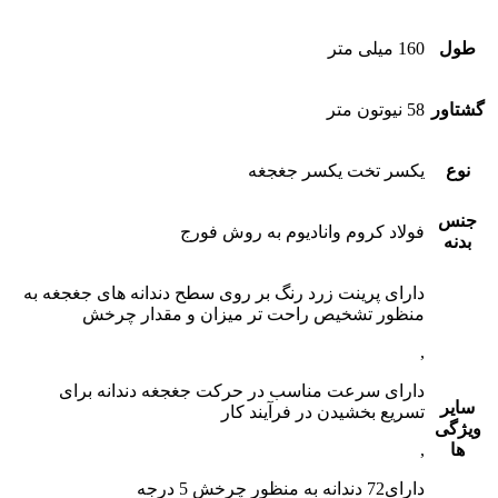
طول
160 میلی متر
گشتاور
58 نیوتون متر
نوع
یکسر تخت یکسر جغجغه
جنس
فولاد کروم وانادیوم به روش فورج
بدنه
دارای پرینت زرد رنگ بر روی سطح دندانه های جغجغه به
منظور تشخیص راحت تر میزان و مقدار چرخش
,
دارای سرعت مناسب در حرکت جغجغه دندانه برای
سایر
تسریع بخشیدن در فرآیند کار
ویژگی
ها
,
دارای72 دندانه به منظور چرخش 5 درجه