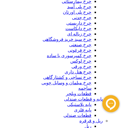
چرخ بیمارستانی
چرخ پلی آمید
چرخ پلی اورتان
چرخ چدنی
چرخ داربستی
چرخ دایکاست
چرخ زباله ای
چرخ سبد خرید فروشگاهی
چرخ صنعتی
چرخ فرغونی
چرخ کمپرسوری یا ساده
چرخ لوکس
چرخ ورقی
چرخ هتل داری
چرخ نساجی و کشتارگاهی
چرخ مبلمان و وسایل چوبی
ساچمه
قطعات ویلچر
پایه و قطعات صندلی
پایه پلاستیکی
پایه فلزی
قطعات صندلی
ریل و قرقره
ریل