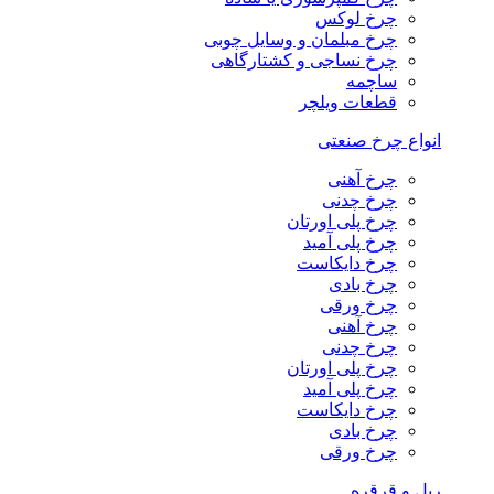
چرخ لوکس
چرخ مبلمان و وسایل چوبی
چرخ نساجی و کشتارگاهی
ساچمه
قطعات ویلچر
انواع چرخ صنعتی
چرخ آهنی
چرخ چدنی
چرخ پلی اورتان
چرخ پلی آمید
چرخ دایکاست
چرخ بادی
چرخ ورقی
چرخ آهنی
چرخ چدنی
چرخ پلی اورتان
چرخ پلی آمید
چرخ دایکاست
چرخ بادی
چرخ ورقی
ریل و قرقره