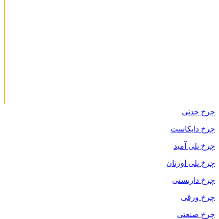
چرخ چدنی
چرخ دایکاست
چرخ پلی آمید
چرخ پلی اورتان
چرخ داربستی
چرخ ورقی
چرخ صنعتی