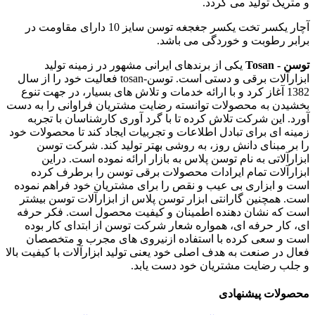
و متریک تولید می گردد.
آچار یکسر تخت یکسر جغجغه توسن سایز 10 دارای مقاومت در
برابر رطوبت و خوردگی می باشد.
توسن - Tosan
یکی از برندهای ایرانی مشهور در زمینه تولید
ابزارآلات برقی و دستی است. توسن-tosan فعالیت خود را از سال
1382 آغاز کرد و با ارائه خدمات و تلاش های بسیار، در جهت تنوع
بخشیدن به محصولات توانسته رضایت مشتریان فراوانی را به دست
آورد. این شرکت تلاش کرده تا با گرد آوری کارشناسان با تجربه
زمینه ای برای تبادل اطلاعات و تجربیات ایجاد کند تا محصولات خود
را بر مبنای دانش روز، به روشی بهتر تولید کند. شرکت توسن
ابزارآلاتی به نام توسن پلاس به بازار ارائه نموده است. دراین
ابزارآلات تمام ایرادات محصولات برقی توسن را برطرف کرده
است و ابزاری بی عیب و نقص را برای مشتریان خود فراهم نموده
است. همچنین گارانتی ابزار توسن پلاس از ابزارآلات توسن بیشتر
است که نشان دهنده اطمینان و کیفیت محصول است. فکر حرفه
ای، کار حرفه ای، همواره شعار شرکت توسن از ابتدای کار بوده
است و سعی کرده با استفاده ازنیروی های مجرب و متخصصان
فعال در صنعت به هدف اصلی خود یعنی تولید ابزارآلات با کیفیت بالا
و جلب رضایت مشتریان خود دست یابد.
محصولات پیشنهادی