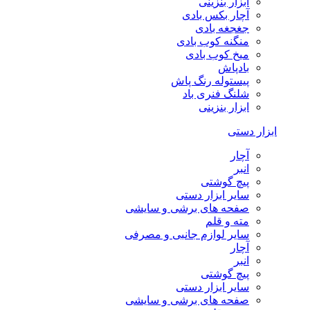
ابزار بنزینی
آچار بکس بادی
جغجغه بادی
منگنه کوب بادی
میخ کوب بادی
بادپاش
پیستوله رنگ پاش
شلنگ فنری باد
ابزار بنزینی
ابزار دستی
آچار
انبر
پیچ گوشتی
سایر ابزار دستی
صفحه های برشی و سایشی
مته و قلم
سایر لوازم جانبی و مصرفی
آچار
انبر
پیچ گوشتی
سایر ابزار دستی
صفحه های برشی و سایشی