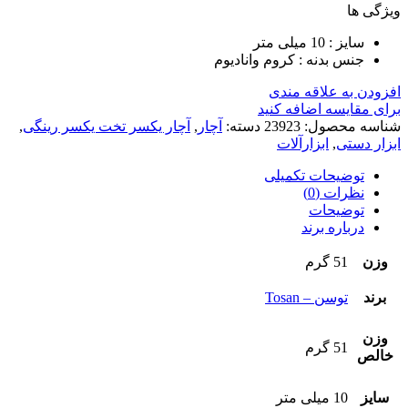
ویژگی ها
سایز :
10 میلی متر
جنس بدنه : کروم وانادیوم
افزودن به علاقه مندی
برای مقایسه اضافه کنید
شناسه محصول:
23923
دسته:
آچار
,
آچار یکسر تخت یکسر رینگی
,
ابزار دستی
,
ابزارآلات
توضیحات تکمیلی
نظرات (0)
توضیحات
درباره برند
وزن
51 گرم
برند
توسن – Tosan
وزن
51 گرم
خالص
سایز
10 میلی متر