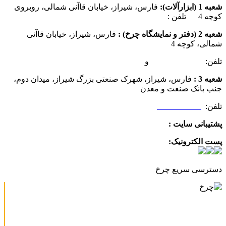
شعبه 1 (ابزارآلات):
فارس، شیراز، خیابان قاآنی شمالی، روبروی
کوچه 4 تلفن :
07137385162
شعبه 2 (دفتر و نمایشگاه چرخ) :
فارس، شیراز، خیابان قاآنی
شمالی، کوچه 4
تلفن:
07132349472
و
07132332354
شعبه 3 :
فارس، شیراز، شهرک صنعتی بزرگ شیراز، میدان دوم،
جنب بانک صنعت و معدن
تلفن:
09025506188
پشتیبانی سایت :
09390612819
پست الکترونیک:
info@charkhabzar.com
دسترسی سریع چرخ