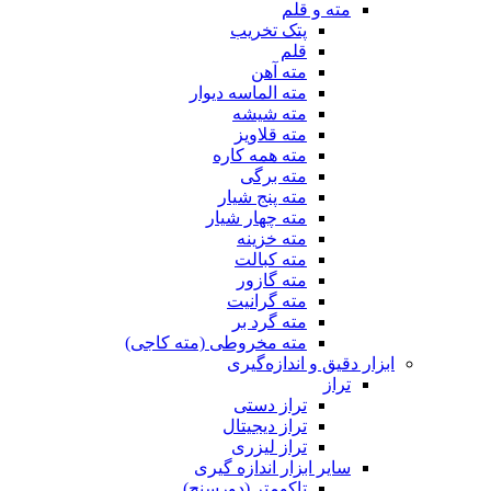
مته و قلم
پتک تخریب
قلم
مته آهن
مته الماسه دیوار
مته شیشه
مته قلاویز
مته همه کاره
مته برگی
مته پنج شیار
مته چهار شیار
مته خزینه
مته کبالت
مته گازور
مته گرانیت
مته گرد بر
مته مخروطی (مته کاجی)
ابزار دقیق و اندازه‌گیری
تراز
تراز دستی
تراز دیجیتال
تراز لیزری
سایر ابزار اندازه گیری
تاکومتر (دورسنج)