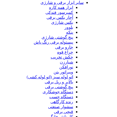
سایر ابزار برقی و شارژی
ابزار همه کاره
کمپرسور فندکی
آچار بکس برقی
بکس شارژی
بلوور
پنکه
پیچ گوشتی شارژی
پیستوله برقی رنگ پاش
جارو برقی
چراغ قوه
چکش تخریب
شیارزن
نورافکن
ویبراتور بتن
اتو لوله سبز (اتو لوله کشی)
بالابر و ریل برقی
پیچ گوشتی برقی
دستگاه جوشکاری
دستگاه چسب
رنده کارگاهی
سشوار صنعتی
قیچی برقی
کارواش خانگی