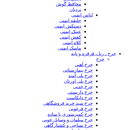
محافظ گوش
نردبان
لباس ایمنی
جلیقه ایمنی
دستکش ایمنی
عینک ایمنی
کفش ایمنی
کلاه ایمنی
ماسک ایمنی
چرخ ، ریل، قرقره و پایه
چرخ
چرخ آهنی
چرخ بیمارستانی
چرخ پلی آمید
چرخ پلی اورتان
چرخ چدنی
چرخ داربستی
چرخ دایکاست
چرخ سبد خرید فروشگاهی
چرخ فرغونی
چرخ کمپرسوری یا ساده
چرخ مبلمان و وسایل چوبی
چرخ نساجی و کشتارگاهی