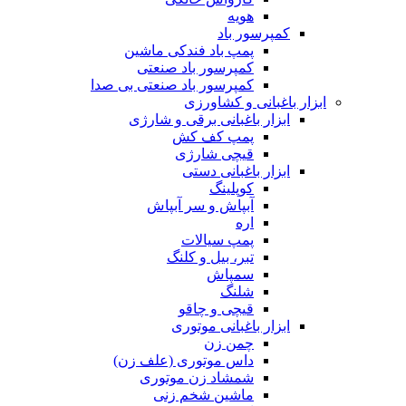
هویه
کمپرسور باد
پمپ باد فندکی ماشین
کمپرسور باد صنعتی
کمپرسور باد صنعتی بی صدا
ابزار باغبانی و کشاورزی
ابزار باغبانی برقی و شارژی
پمپ کف کش
قیچی شارژی
ابزار باغبانی دستی
کوپلینگ
آبپاش و سر آبپاش
اره
پمپ سیالات
تبر، بیل و کلنگ
سمپاش
شلنگ
قیچی و چاقو
ابزار باغبانی موتوری
چمن زن
داس موتوری (علف زن)
شمشاد زن موتوری
ماشین شخم زنی