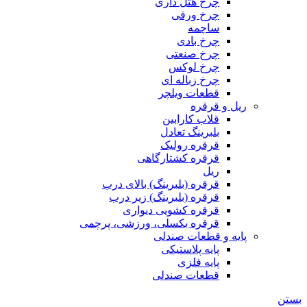
چرخ هتل داری
چرخ ورقی
ساچمه
چرخ بادی
چرخ صنعتی
چرخ لوکس
چرخ زباله ای
قطعات ویلچر
ریل و قرقره
قلاب کارابین
بلبرینگ تعادل
قرقره رولیک
قرقره کشتارگاهی
ریل
قرقره (بلبرینگ) بالای درب
قرقره (بلبرینگ) زیر درب
قرقره کشویی دیواری
قرقره بکسلی، ورزشی، پرچمی
پایه و قطعات صندلی
پایه پلاستیکی
پایه فلزی
قطعات صندلی
بستن