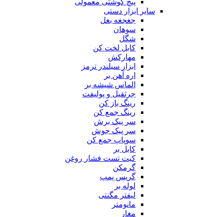
پیچ گوشتی معمولی
سایر ابزار دستی
جغجغه بغل
سوهان
شگل
کابل لخت کن
مهارکش
ابزار سیلندر ترمز
اره آهن بر
الماس شیشه بر
جرثقیل و پولیفت
رینگ باز کن
رینگ جمع کن
سر پیک برش
سر پیک جوش
سوپاپ جمع کن
کابل بر
کیت تست فشار روغن
گرمکن
گریس پمپ
لوله بر
لیفتر مگنتی
مانومتر
مغار