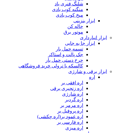
شلنگ فنری باد
منگنه کوب بادی
میخ کوب بادی
ابزار بنزینی
چاله کن
موتور برق
ابزار انبارداری
ابزار جا به جایی
تسمه حمل بار
جک پالت و استاکر
چرخ دستی حمل بار
کالسکه یا ترولی خرید فروشگاهی
ابزار برقی و شارژی
اره
اره افقی بر
اره زنجیری برقی
اره شارژی
اره گردبر
اره مرمر بر
اره پروفیل بر
اره عمود بر(اره چکشی)
اره فارسی بر
اره میزی