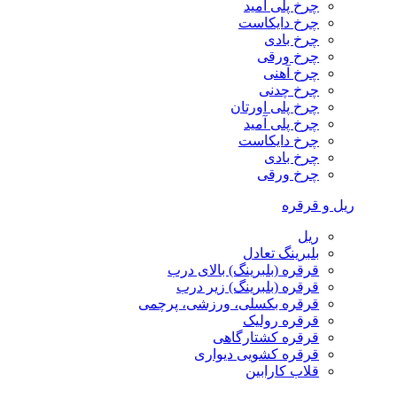
چرخ پلی آمید
چرخ دایکاست
چرخ بادی
چرخ ورقی
چرخ آهنی
چرخ چدنی
چرخ پلی اورتان
چرخ پلی آمید
چرخ دایکاست
چرخ بادی
چرخ ورقی
ریل و قرقره
ریل
بلبرینگ تعادل
قرقره (بلبرینگ) بالای درب
قرقره (بلبرینگ) زیر درب
قرقره بکسلی، ورزشی، پرچمی
قرقره رولیک
قرقره کشتارگاهی
قرقره کشویی دیواری
قلاب کارابین