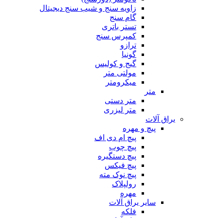
زاویه سنج و شیب سنج دیجیتال
گام سنج
تستر باتری
کمپرس سنج
ترازو
گونیا
گیج و کولیس
مولتی متر
میکرومتر
متر
متر دستی
متر لیزری
یراق آلات
پیچ و مهره
پیچ ام دی اف
پیچ چوب
پیچ دستگیره
پیچ فیکس
پیچ نوک مته
رولپلاک
مهره
سایر یراق آلات
فلکه