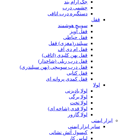
جک آرام بند
چشمی درب
دستگیره درب اتاقی
قفل
سوییچ هوشمند
قفل آویز
قفل حیاطی
سیلندر(مغزی) قفل
قفل ام دی اف
قفل پهن کلیدی (اتاقی)
قفل درب ریلی (شاخدار)
قفل درب سوییچی (پهن سیلندری)
قفل کتابی
قفل کمدی پروانه ای
لولا
لولا بادبزنی
لولا برگی
لولا تخت
لولا قدی (شاخه ای)
لولا گازور
ابزار ایمنی
سایر ابزار ایمنی
کپسول آتش نشانی
لباس کار