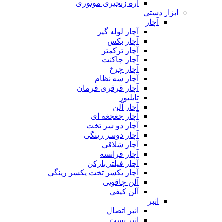
اره زنجیری موتوری
ابزار دستی
آچار
آچار لوله گیر
آچار بکس
آچار ترکمتر
آچار چاکنت
آچار چرخ
آچار سه نظام
آچار قرقری فرمان
تایلیور
آچار آلن
آچار جغجغه ای
آچار دو سر تخت
آچار دوسر رینگی
آچار شلاقی
آچار فرانسه
آچار فیلتر بازکن
آچار یکسر تخت یکسر رینگی
آلن چاقویی
آلن کیفی
انبر
انبر اتصال
انبر بست