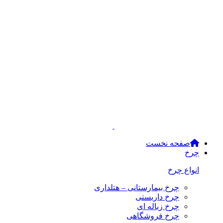
صفحه نخست
چرخ
انواع چرخ
چرخ بیمارستانی – هتلداری
چرخ داربستی
چرخ زباله ای
چرخ فروشگاهی