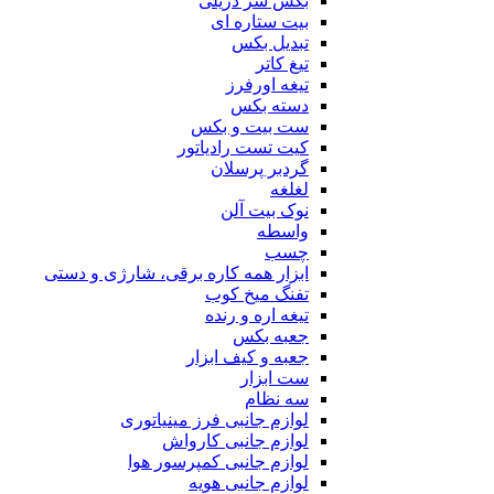
بکس سر دریلی
بیت ستاره ای
تبدیل بکس
تیغ کاتر
تیغه اورفرز
دسته بکس
ست بیت و بکس
کیت تست رادیاتور
گردبر پرسلان
لغلغه
نوک بیت آلن
واسطه
چسب
ابزار همه کاره برقی، شارژی و دستی
تفنگ میخ کوب
تیغه اره و رنده
جعبه بکس
جعبه و کیف ابزار
ست ابزار
سه نظام
لوازم جانبی فرز مینیاتوری
لوازم جانبی کارواش
لوازم جانبی کمپرسور هوا
لوازم جانبی هویه