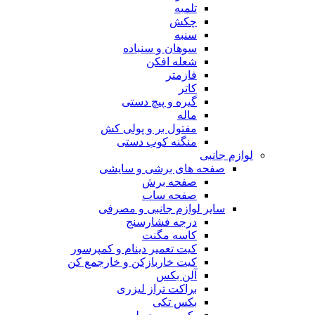
تلمبه
چکش
سنبه
سوهان و سنباده
شعله افکن
فازمتر
کاتر
گیره و پیچ دستی
ماله
مفتول بر و پولی کش
منگنه کوب دستی
لوازم جانبی
صفحه های برشی و سایشی
صفحه برش
صفحه ساب
سایر لوازم جانبی و مصرفی
درجه فشارسنج
کاسه مگنت
کیت تعمیر دینام و کمپرسور
کیت خاربازکن و خارجمع کن
آلن بکس
براکت تراز لیزری
بکس تکی