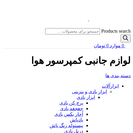
Products search
0
موارد
0
تومان
لوازم جانبی کمپرسور هوا
دسته بندی ها
ابزارآلات
ابزار بادی و بنزینی
ابزار بادی
پرچ کن بادی
جغجغه بادی
آچار بکس بادی
بادپاش
پیستوله رنگ پاش
دریل بادی