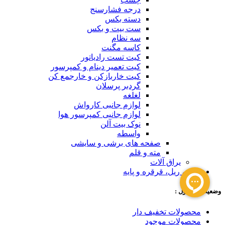
درجه فشارسنج
دسته بکس
ست بیت و بکس
سه نظام
کاسه مگنت
کیت تست رادیاتور
کیت تعمیر دینام و کمپرسور
کیت خاربازکن و خارجمع کن
گردبر پرسلان
لغلغه
لوازم جانبی کارواش
لوازم جانبی کمپرسور هوا
نوک بیت آلن
واسطه
صفحه های برشی و سایشی
مته و قلم
یراق آلات
چرخ ، ریل، قرقره و پایه
وضعیت محصول :
محصولات تخفیف دار
محصولات موجود