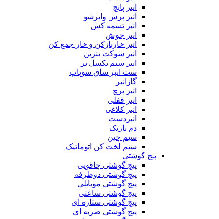
انبر پانچ
انبر پرس وایرشو
انبر تسمه کش
انبر جوش
انبر خاربازکن و خار جمع کن
انبر سوکت بنزین
انبر سیم بکسل بر
ست انبر ساق سوپاپ
گازانبر
انبر پرچ
انبر قفلی
انبر کلاغی
انبردست
دم باریک
سیم چین
سیم لخت کن اتوماتیک
پیچ گوشتی
پیچ گوشتی چاقویی
پیچ گوشتی دوطرفه
پیچ گوشتی موبایلی
پیچ گوشتی ساعتی
پیچ گوشتی ستاره ای
پیچ گوشتی ضربه ای