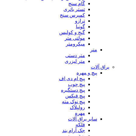
گام سنج
تستر باتری
کمپرس سنج
ترازو
گونیا
گیج و کولیس
مولتی متر
میکرومتر
متر
متر دستی
متر لیزری
یراق آلات
پیچ و مهره
پیچ ام دی اف
پیچ چوب
پیچ دستگیره
پیچ فیکس
پیچ نوک مته
رولپلاک
مهره
سایر یراق آلات
فلکه
جک آرام بند