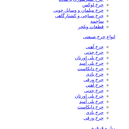
چرخ لوکس
چرخ مبلمان و وسایل چوبی
چرخ نساجی و کشتارگاهی
ساچمه
قطعات ویلچر
انواع چرخ صنعتی
چرخ آهنی
چرخ چدنی
چرخ پلی اورتان
چرخ پلی آمید
چرخ دایکاست
چرخ بادی
چرخ ورقی
چرخ آهنی
چرخ چدنی
چرخ پلی اورتان
چرخ پلی آمید
چرخ دایکاست
چرخ بادی
چرخ ورقی
ریل و قرقره