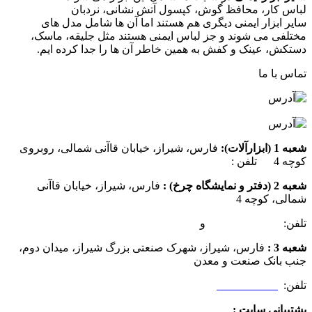
لباس کار، محافظ گوش، کپسول آتش نشانی، نردبان
سایر ابزار ایمنی دیگری هم هستند اما آن ها شامل مدل های
مختلفی می شوند و جز لباس ایمنی هستند مثل جلیقه، ماسک،
دستکش، عینک و کفش به همین خاطر آن ها را جدا کرده ایم.
تماس با ما
شعبه 1 (ابزارآلات):
فارس، شیراز، خیابان قاآنی شمالی، روبروی
کوچه 4 تلفن :
07137385162
شعبه 2 (دفتر و نمایشگاه چرخ) :
فارس، شیراز، خیابان قاآنی
شمالی، کوچه 4
تلفن:
07132349472
و
07132332354
شعبه 3 :
فارس، شیراز، شهرک صنعتی بزرگ شیراز، میدان دوم،
جنب بانک صنعت و معدن
تلفن:
09025506188
پشتیبانی سایت :
09390612819