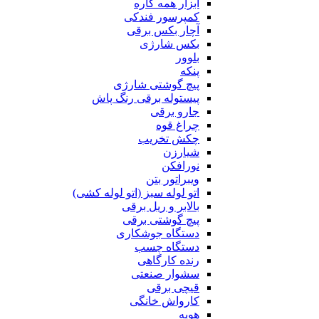
ابزار همه کاره
کمپرسور فندکی
آچار بکس برقی
بکس شارژی
بلوور
پنکه
پیچ گوشتی شارژی
پیستوله برقی رنگ پاش
جارو برقی
چراغ قوه
چکش تخریب
شیارزن
نورافکن
ویبراتور بتن
اتو لوله سبز (اتو لوله کشی)
بالابر و ریل برقی
پیچ گوشتی برقی
دستگاه جوشکاری
دستگاه چسب
رنده کارگاهی
سشوار صنعتی
قیچی برقی
کارواش خانگی
هویه