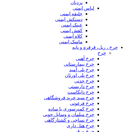
نردبان
لباس ایمنی
جلیقه ایمنی
دستکش ایمنی
عینک ایمنی
کفش ایمنی
کلاه ایمنی
ماسک ایمنی
چرخ ، ریل، قرقره و پایه
چرخ
چرخ آهنی
چرخ بیمارستانی
چرخ پلی آمید
چرخ پلی اورتان
چرخ چدنی
چرخ داربستی
چرخ دایکاست
چرخ سبد خرید فروشگاهی
چرخ فرغونی
چرخ کمپرسوری یا ساده
چرخ مبلمان و وسایل چوبی
چرخ نساجی و کشتارگاهی
چرخ هتل داری
چرخ ورقی