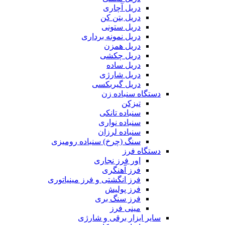
دریل آچاری
دریل بتن کن
دریل ستونی
دریل نمونه برداری
دریل همزن
دریل چکشی
دریل ساده
دریل شارژی
دریل گیربکسی
دستگاه سنباده زن
تیزکن
سنباده تانکی
سنباده نواری
سنباده لرزان
سنگ (چرخ) سنباده رومیزی
دستگاه فرز
اور فرز نجاری
فرز آهنگری
فرز انگشتی و فرز مینیاتوری
فرز پولیش
فرز سنگ بری
مینی فرز
سایر ابزار برقی و شارژی