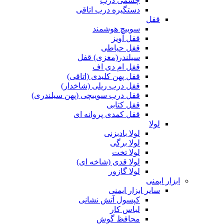
چشمی درب
دستگیره درب اتاقی
قفل
سوییچ هوشمند
قفل آویز
قفل حیاطی
سیلندر(مغزی) قفل
قفل ام دی اف
قفل پهن کلیدی (اتاقی)
قفل درب ریلی (شاخدار)
قفل درب سوییچی (پهن سیلندری)
قفل کتابی
قفل کمدی پروانه ای
لولا
لولا بادبزنی
لولا برگی
لولا تخت
لولا قدی (شاخه ای)
لولا گازور
ابزار ایمنی
سایر ابزار ایمنی
کپسول آتش نشانی
لباس کار
محافظ گوش