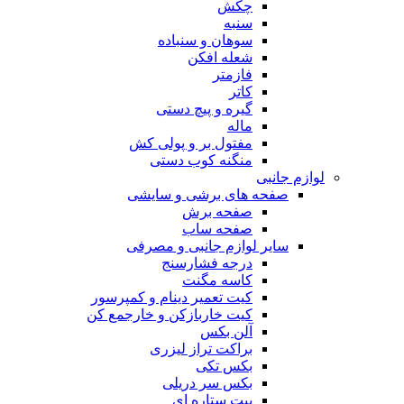
چکش
سنبه
سوهان و سنباده
شعله افکن
فازمتر
کاتر
گیره و پیچ دستی
ماله
مفتول بر و پولی کش
منگنه کوب دستی
لوازم جانبی
صفحه های برشی و سایشی
صفحه برش
صفحه ساب
سایر لوازم جانبی و مصرفی
درجه فشارسنج
کاسه مگنت
کیت تعمیر دینام و کمپرسور
کیت خاربازکن و خارجمع کن
آلن بکس
براکت تراز لیزری
بکس تکی
بکس سر دریلی
بیت ستاره ای