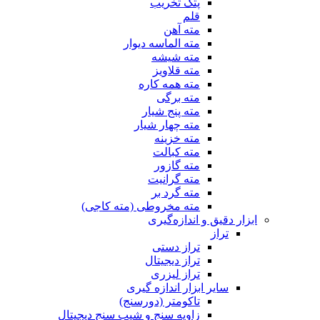
پتک تخریب
قلم
مته آهن
مته الماسه دیوار
مته شیشه
مته قلاویز
مته همه کاره
مته برگی
مته پنج شیار
مته چهار شیار
مته خزینه
مته کبالت
مته گازور
مته گرانیت
مته گرد بر
مته مخروطی (مته کاجی)
ابزار دقیق و اندازه‌گیری
تراز
تراز دستی
تراز دیجیتال
تراز لیزری
سایر ابزار اندازه گیری
تاکومتر (دورسنج)
زاویه سنج و شیب سنج دیجیتال