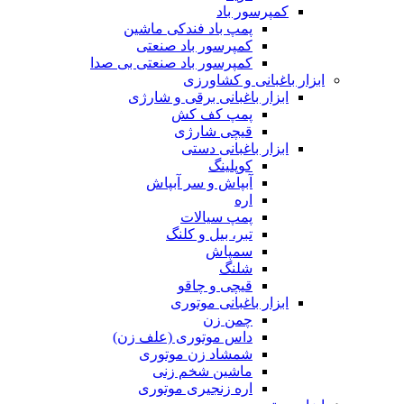
کمپرسور باد
پمپ باد فندکی ماشین
کمپرسور باد صنعتی
کمپرسور باد صنعتی بی صدا
ابزار باغبانی و کشاورزی
ابزار باغبانی برقی و شارژی
پمپ کف کش
قیچی شارژی
ابزار باغبانی دستی
کوپلینگ
آبپاش و سر آبپاش
اره
پمپ سیالات
تبر، بیل و کلنگ
سمپاش
شلنگ
قیچی و چاقو
ابزار باغبانی موتوری
چمن زن
داس موتوری (علف زن)
شمشاد زن موتوری
ماشین شخم زنی
اره زنجیری موتوری