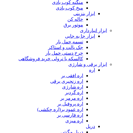
منگنه کوب بادی
میخ کوب بادی
ابزار بنزینی
چاله کن
موتور برق
ابزار انبارداری
ابزار جا به جایی
تسمه حمل بار
جک پالت و استاکر
چرخ دستی حمل بار
کالسکه یا ترولی خرید فروشگاهی
ابزار برقی و شارژی
اره
اره افقی بر
اره زنجیری برقی
اره شارژی
اره گردبر
اره مرمر بر
اره پروفیل بر
اره عمود بر(اره چکشی)
اره فارسی بر
اره میزی
دریل
دریل مگنتی