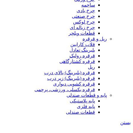
ساچمه
چرخ بادی
چرخ صنعتی
چرخ لوکس
چرخ زباله ای
قطعات ویلچر
ریل و قرقره
قلاب کارابین
بلبرینگ تعادل
قرقره رولیک
قرقره کشتارگاهی
ریل
قرقره (بلبرینگ) بالای درب
قرقره (بلبرینگ) زیر درب
قرقره کشویی دیواری
قرقره بکسلی، ورزشی، پرچمی
پایه و قطعات صندلی
پایه پلاستیکی
پایه فلزی
قطعات صندلی
بستن