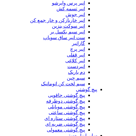
انبر پرس وایرشو
انبر تسمه کش
انبر جوش
انبر خاربازکن و خار جمع کن
انبر سوکت بنزین
انبر سیم بکسل بر
ست انبر ساق سوپاپ
گازانبر
انبر پرچ
انبر قفلی
انبر کلاغی
انبردست
دم باریک
سیم چین
سیم لخت کن اتوماتیک
پیچ گوشتی
پیچ گوشتی چاقویی
پیچ گوشتی دوطرفه
پیچ گوشتی موبایلی
پیچ گوشتی ساعتی
پیچ گوشتی ستاره ای
پیچ گوشتی ضربه ای
پیچ گوشتی معمولی
سایر ابزار دستی