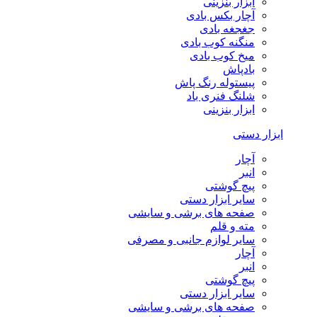
ابزار بنزینی
آچار بکس بادی
جغجغه بادی
منگنه کوب بادی
میخ کوب بادی
بادپاش
پیستوله رنگ پاش
شلنگ فنری باد
ابزار بنزینی
ابزار دستی
آچار
انبر
پیچ گوشتی
سایر ابزار دستی
صفحه های برشی و سایشی
مته و قلم
سایر لوازم جانبی و مصرفی
آچار
انبر
پیچ گوشتی
سایر ابزار دستی
صفحه های برشی و سایشی