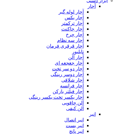
ابزار دستی
آچار
آچار لوله گیر
آچار بکس
آچار ترکمتر
آچار چاکنت
آچار چرخ
آچار سه نظام
آچار قرقری فرمان
تایلیور
آچار آلن
آچار جغجغه ای
آچار دو سر تخت
آچار دوسر رینگی
آچار شلاقی
آچار فرانسه
آچار فیلتر بازکن
آچار یکسر تخت یکسر رینگی
آلن چاقویی
آلن کیفی
انبر
انبر اتصال
انبر بست
انبر پانچ