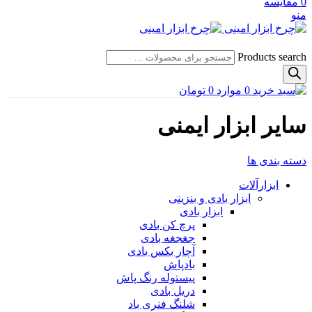
0
مقایسه
منو
Products search
0
موارد
0
تومان
سایر ابزار ایمنی
دسته بندی ها
ابزارآلات
ابزار بادی و بنزینی
ابزار بادی
پرچ کن بادی
جغجغه بادی
آچار بکس بادی
بادپاش
پیستوله رنگ پاش
دریل بادی
شلنگ فنری باد