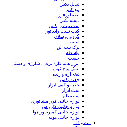
تبدیل بکس
تیغ کاتر
تیغه اورفرز
دسته بکس
ست بیت و بکس
کیت تست رادیاتور
گردبر پرسلان
لغلغه
نوک بیت آلن
واسطه
چسب
ابزار همه کاره برقی، شارژی و دستی
تفنگ میخ کوب
تیغه اره و رنده
جعبه بکس
جعبه و کیف ابزار
ست ابزار
سه نظام
لوازم جانبی فرز مینیاتوری
لوازم جانبی کارواش
لوازم جانبی کمپرسور هوا
لوازم جانبی هویه
مته و قلم