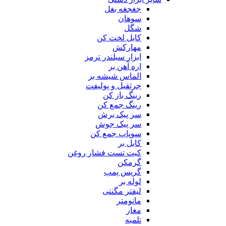
جغجغه بغل
سوهان
شگل
کابل لخت کن
مهارکش
ابزار سیلندر ترمز
اره آهن بر
الماس شیشه بر
جرثقیل و پولیفت
رینگ باز کن
رینگ جمع کن
سر پیک برش
سر پیک جوش
سوپاپ جمع کن
کابل بر
کیت تست فشار روغن
گرمکن
گریس پمپ
لوله بر
لیفتر مگنتی
مانومتر
مغار
تلمبه