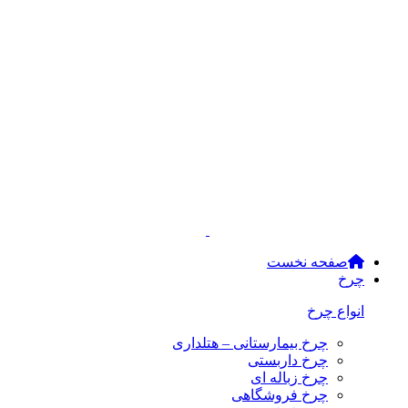
صفحه نخست
چرخ
انواع چرخ
چرخ بیمارستانی – هتلداری
چرخ داربستی
چرخ زباله ای
چرخ فروشگاهی