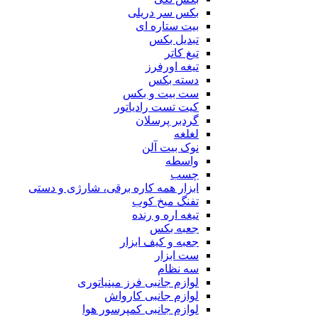
بکس سر دریلی
بیت ستاره ای
تبدیل بکس
تیغ کاتر
تیغه اورفرز
دسته بکس
ست بیت و بکس
کیت تست رادیاتور
گردبر پرسلان
لغلغه
نوک بیت آلن
واسطه
چسب
ابزار همه کاره برقی، شارژی و دستی
تفنگ میخ کوب
تیغه اره و رنده
جعبه بکس
جعبه و کیف ابزار
ست ابزار
سه نظام
لوازم جانبی فرز مینیاتوری
لوازم جانبی کارواش
لوازم جانبی کمپرسور هوا