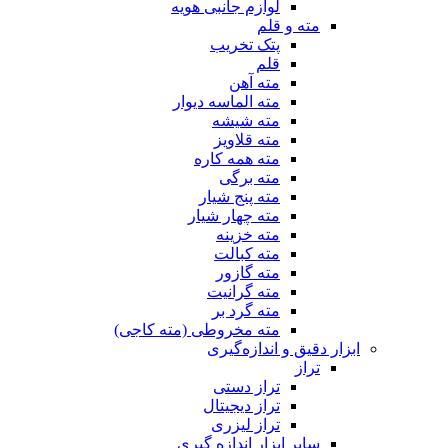
لوازم جانبی هویه
مته و قلم
پتک تخریب
قلم
مته آهن
مته الماسه دیوار
مته شیشه
مته قلاویز
مته همه کاره
مته برگی
مته پنج شیار
مته چهار شیار
مته خزینه
مته کبالت
مته گازور
مته گرانیت
مته گرد بر
مته مخروطی (مته کاجی)
ابزار دقیق و اندازه‌گیری
تراز
تراز دستی
تراز دیجیتال
تراز لیزری
سایر ابزار اندازه گیری