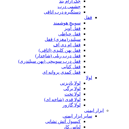
جک آرام بند
چشمی درب
دستگیره درب اتاقی
قفل
سوییچ هوشمند
قفل آویز
قفل حیاطی
سیلندر(مغزی) قفل
قفل ام دی اف
قفل پهن کلیدی (اتاقی)
قفل درب ریلی (شاخدار)
قفل درب سوییچی (پهن سیلندری)
قفل کتابی
قفل کمدی پروانه ای
لولا
لولا بادبزنی
لولا برگی
لولا تخت
لولا قدی (شاخه ای)
لولا گازور
ابزار ایمنی
سایر ابزار ایمنی
کپسول آتش نشانی
لباس کار