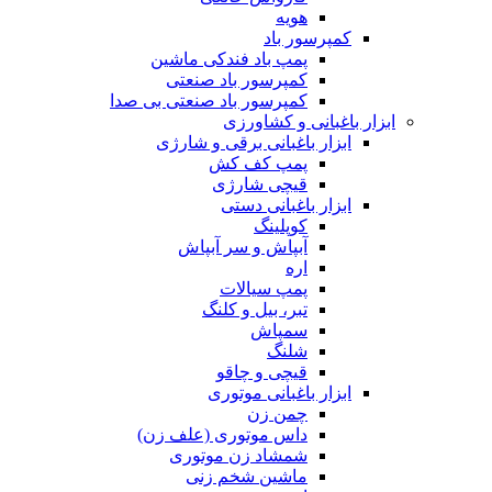
هویه
کمپرسور باد
پمپ باد فندکی ماشین
کمپرسور باد صنعتی
کمپرسور باد صنعتی بی صدا
ابزار باغبانی و کشاورزی
ابزار باغبانی برقی و شارژی
پمپ کف کش
قیچی شارژی
ابزار باغبانی دستی
کوپلینگ
آبپاش و سر آبپاش
اره
پمپ سیالات
تبر، بیل و کلنگ
سمپاش
شلنگ
قیچی و چاقو
ابزار باغبانی موتوری
چمن زن
داس موتوری (علف زن)
شمشاد زن موتوری
ماشین شخم زنی