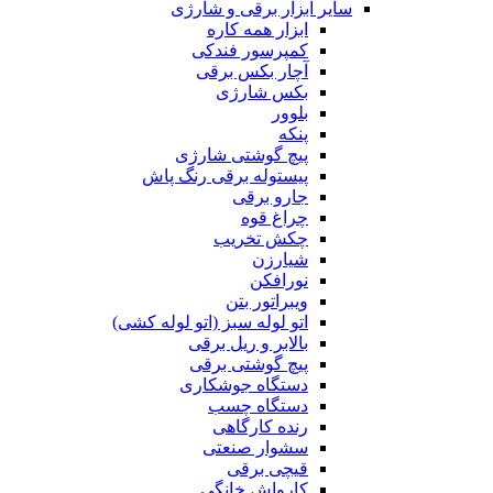
سایر ابزار برقی و شارژی
ابزار همه کاره
کمپرسور فندکی
آچار بکس برقی
بکس شارژی
بلوور
پنکه
پیچ گوشتی شارژی
پیستوله برقی رنگ پاش
جارو برقی
چراغ قوه
چکش تخریب
شیارزن
نورافکن
ویبراتور بتن
اتو لوله سبز (اتو لوله کشی)
بالابر و ریل برقی
پیچ گوشتی برقی
دستگاه جوشکاری
دستگاه چسب
رنده کارگاهی
سشوار صنعتی
قیچی برقی
کارواش خانگی