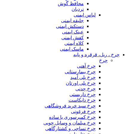
محافظ گوش
نردبان
لباس ایمنی
جلیقه ایمنی
دستکش ایمنی
عینک ایمنی
کفش ایمنی
کلاه ایمنی
ماسک ایمنی
چرخ ، ریل، قرقره و پایه
چرخ
چرخ آهنی
چرخ بیمارستانی
چرخ پلی آمید
چرخ پلی اورتان
چرخ چدنی
چرخ داربستی
چرخ دایکاست
چرخ سبد خرید فروشگاهی
چرخ فرغونی
چرخ کمپرسوری یا ساده
چرخ مبلمان و وسایل چوبی
چرخ نساجی و کشتارگاهی