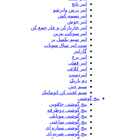
انبر پانچ
انبر پرس وایرشو
انبر تسمه کش
انبر جوش
انبر خاربازکن و خار جمع کن
انبر سوکت بنزین
انبر سیم بکسل بر
ست انبر ساق سوپاپ
گازانبر
انبر پرچ
انبر قفلی
انبر کلاغی
انبردست
دم باریک
سیم چین
سیم لخت کن اتوماتیک
پیچ گوشتی
پیچ گوشتی چاقویی
پیچ گوشتی دوطرفه
پیچ گوشتی موبایلی
پیچ گوشتی ساعتی
پیچ گوشتی ستاره ای
پیچ گوشتی ضربه ای