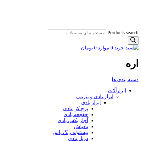
Products search
0
موارد
0
تومان
اره
دسته بندی ها
ابزارآلات
ابزار بادی و بنزینی
ابزار بادی
پرچ کن بادی
جغجغه بادی
آچار بکس بادی
بادپاش
پیستوله رنگ پاش
دریل بادی