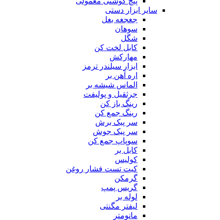
پیچ گوشتی معمولی
سایر ابزار دستی
جغجغه بغل
سوهان
شگل
کابل لخت کن
مهارکش
ابزار سیلندر ترمز
اره آهن بر
الماس شیشه بر
جرثقیل و پولیفت
رینگ باز کن
رینگ جمع کن
سر پیک برش
سر پیک جوش
سوپاپ جمع کن
کابل بر
کولیس
کیت تست فشار روغن
گرمکن
گریس پمپ
لوله بر
لیفتر مگنتی
مانومتر