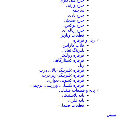
چرخ هتل داری
چرخ ورقی
ساچمه
چرخ بادی
چرخ صنعتی
چرخ لوکس
چرخ زباله ای
قطعات ویلچر
ریل و قرقره
قلاب کارابین
بلبرینگ تعادل
قرقره رولیک
قرقره کشتارگاهی
ریل
قرقره (بلبرینگ) بالای درب
قرقره (بلبرینگ) زیر درب
قرقره کشویی دیواری
قرقره بکسلی، ورزشی، پرچمی
پایه و قطعات صندلی
پایه پلاستیکی
پایه فلزی
قطعات صندلی
بستن