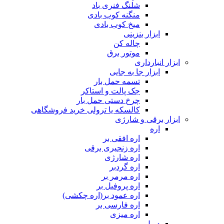
شلنگ فنری باد
منگنه کوب بادی
میخ کوب بادی
ابزار بنزینی
چاله کن
موتور برق
ابزار انبارداری
ابزار جا به جایی
تسمه حمل بار
جک پالت و استاکر
چرخ دستی حمل بار
کالسکه یا ترولی خرید فروشگاهی
ابزار برقی و شارژی
اره
اره افقی بر
اره زنجیری برقی
اره شارژی
اره گردبر
اره مرمر بر
اره پروفیل بر
اره عمود بر(اره چکشی)
اره فارسی بر
اره میزی
دریل