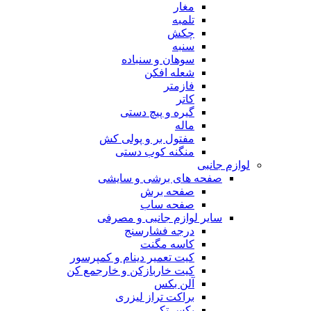
مغار
تلمبه
چکش
سنبه
سوهان و سنباده
شعله افکن
فازمتر
کاتر
گیره و پیچ دستی
ماله
مفتول بر و پولی کش
منگنه کوب دستی
لوازم جانبی
صفحه های برشی و سایشی
صفحه برش
صفحه ساب
سایر لوازم جانبی و مصرفی
درجه فشارسنج
کاسه مگنت
کیت تعمیر دینام و کمپرسور
کیت خاربازکن و خارجمع کن
آلن بکس
براکت تراز لیزری
بکس تکی