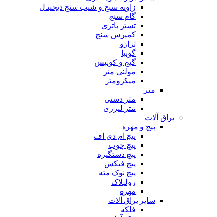
زاویه سنج و شیب سنج دیجیتال
گام سنج
تستر باتری
کمپرس سنج
ترازو
گونیا
گیج و کولیس
مولتی متر
میکرومتر
متر
متر دستی
متر لیزری
یراق آلات
پیچ و مهره
پیچ ام دی اف
پیچ چوب
پیچ دستگیره
پیچ فیکس
پیچ نوک مته
رولپلاک
مهره
سایر یراق آلات
فلکه