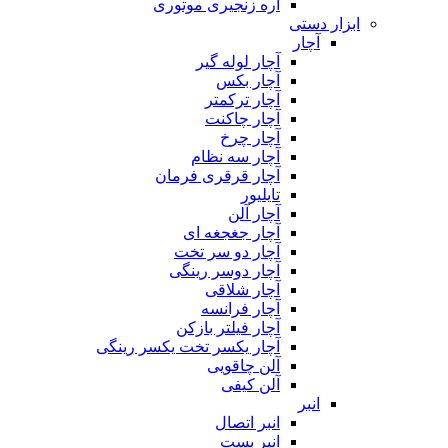
اره زنجیری موتوری
ابزار دستی
آچار
آچار لوله گیر
آچار بکس
آچار ترکمتر
آچار چاکنت
آچار چرخ
آچار سه نظام
آچار قرقری فرمان
تایلیور
آچار آلن
آچار جغجغه ای
آچار دو سر تخت
آچار دوسر رینگی
آچار شلاقی
آچار فرانسه
آچار فیلتر بازکن
آچار یکسر تخت یکسر رینگی
آلن چاقویی
آلن کیفی
انبر
انبر اتصال
انبر بست