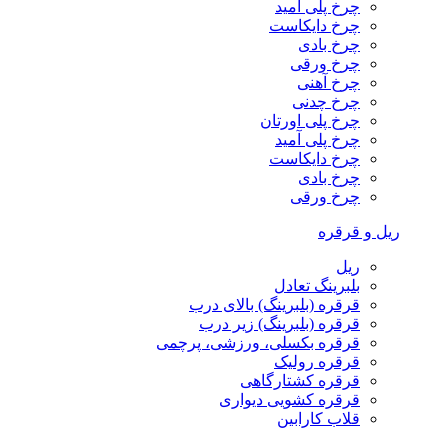
چرخ پلی آمید
چرخ دایکاست
چرخ بادی
چرخ ورقی
چرخ آهنی
چرخ چدنی
چرخ پلی اورتان
چرخ پلی آمید
چرخ دایکاست
چرخ بادی
چرخ ورقی
ریل و قرقره
ریل
بلبرینگ تعادل
قرقره (بلبرینگ) بالای درب
قرقره (بلبرینگ) زیر درب
قرقره بکسلی، ورزشی، پرچمی
قرقره رولیک
قرقره کشتارگاهی
قرقره کشویی دیواری
قلاب کارابین