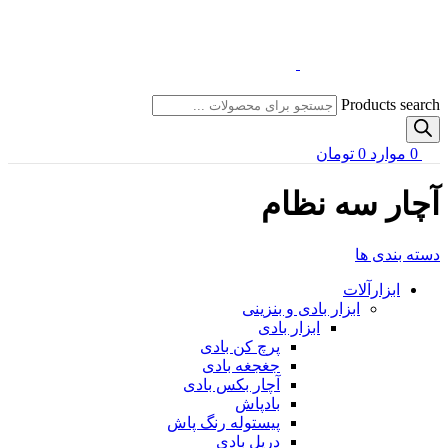
Products search
0
موارد
0
تومان
آچار سه نظام
دسته بندی ها
ابزارآلات
ابزار بادی و بنزینی
ابزار بادی
پرچ کن بادی
جغجغه بادی
آچار بکس بادی
بادپاش
پیستوله رنگ پاش
دریل بادی