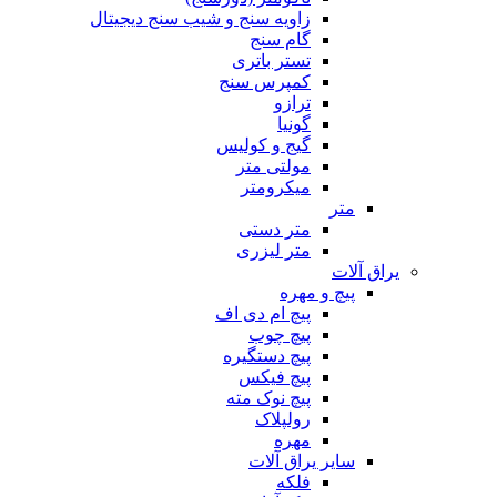
زاویه سنج و شیب سنج دیجیتال
گام سنج
تستر باتری
کمپرس سنج
ترازو
گونیا
گیج و کولیس
مولتی متر
میکرومتر
متر
متر دستی
متر لیزری
یراق آلات
پیچ و مهره
پیچ ام دی اف
پیچ چوب
پیچ دستگیره
پیچ فیکس
پیچ نوک مته
رولپلاک
مهره
سایر یراق آلات
فلکه