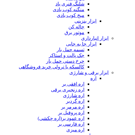
شلنگ فنری باد
منگنه کوب بادی
میخ کوب بادی
ابزار بنزینی
چاله کن
موتور برق
ابزار انبارداری
ابزار جا به جایی
تسمه حمل بار
جک پالت و استاکر
چرخ دستی حمل بار
کالسکه یا ترولی خرید فروشگاهی
ابزار برقی و شارژی
اره
اره افقی بر
اره زنجیری برقی
اره شارژی
اره گردبر
اره مرمر بر
اره پروفیل بر
اره عمود بر(اره چکشی)
اره فارسی بر
اره میزی