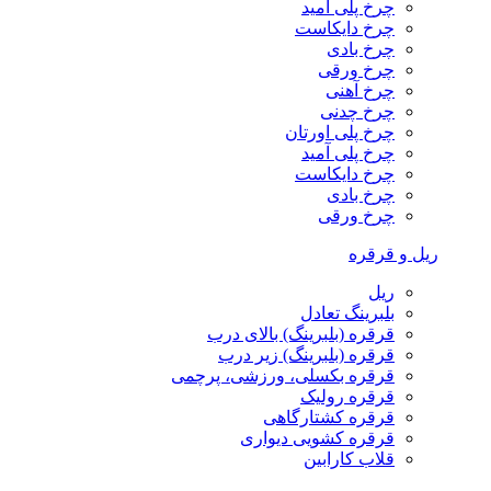
چرخ پلی آمید
چرخ دایکاست
چرخ بادی
چرخ ورقی
چرخ آهنی
چرخ چدنی
چرخ پلی اورتان
چرخ پلی آمید
چرخ دایکاست
چرخ بادی
چرخ ورقی
ریل و قرقره
ریل
بلبرینگ تعادل
قرقره (بلبرینگ) بالای درب
قرقره (بلبرینگ) زیر درب
قرقره بکسلی، ورزشی، پرچمی
قرقره رولیک
قرقره کشتارگاهی
قرقره کشویی دیواری
قلاب کارابین