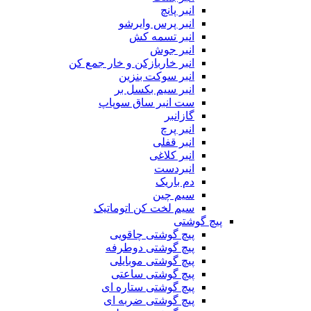
انبر پانچ
انبر پرس وایرشو
انبر تسمه کش
انبر جوش
انبر خاربازکن و خار جمع کن
انبر سوکت بنزین
انبر سیم بکسل بر
ست انبر ساق سوپاپ
گازانبر
انبر پرچ
انبر قفلی
انبر کلاغی
انبردست
دم باریک
سیم چین
سیم لخت کن اتوماتیک
پیچ گوشتی
پیچ گوشتی چاقویی
پیچ گوشتی دوطرفه
پیچ گوشتی موبایلی
پیچ گوشتی ساعتی
پیچ گوشتی ستاره ای
پیچ گوشتی ضربه ای