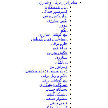
سایر ابزار برقی و شارژی
ابزار همه کاره
کمپرسور فندکی
آچار بکس برقی
بکس شارژی
بلوور
پنکه
پیچ گوشتی شارژی
پیستوله برقی رنگ پاش
جارو برقی
چراغ قوه
چکش تخریب
شیارزن
نورافکن
ویبراتور بتن
اتو لوله سبز (اتو لوله کشی)
بالابر و ریل برقی
پیچ گوشتی برقی
دستگاه جوشکاری
دستگاه چسب
رنده کارگاهی
سشوار صنعتی
قیچی برقی
کارواش خانگی