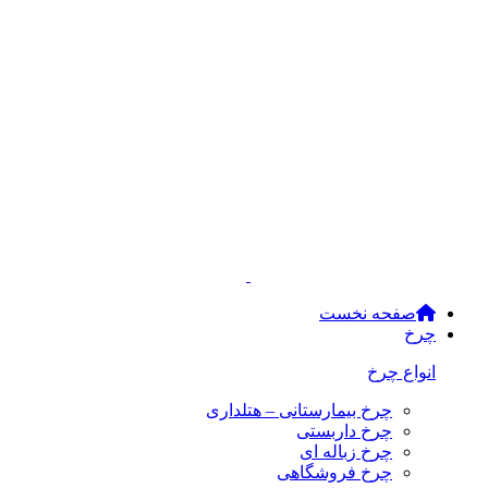
صفحه نخست
چرخ
انواع چرخ
چرخ بیمارستانی – هتلداری
چرخ داربستی
چرخ زباله ای
چرخ فروشگاهی