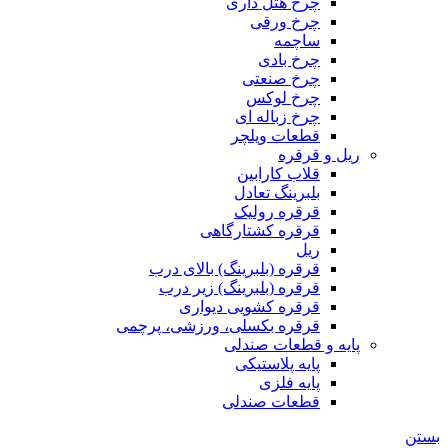
چرخ هتل داری
چرخ ورقی
ساچمه
چرخ بادی
چرخ صنعتی
چرخ لوکس
چرخ زباله ای
قطعات ویلچر
ریل و قرقره
قلاب کارابین
بلبرینگ تعادل
قرقره رولیک
قرقره کشتارگاهی
ریل
قرقره (بلبرینگ) بالای درب
قرقره (بلبرینگ) زیر درب
قرقره کشویی دیواری
قرقره بکسلی، ورزشی، پرچمی
پایه و قطعات صندلی
پایه پلاستیکی
پایه فلزی
قطعات صندلی
بستن