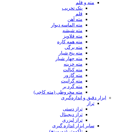
مته و قلم
پتک تخریب
قلم
مته آهن
مته الماسه دیوار
مته شیشه
مته قلاویز
مته همه کاره
مته برگی
مته پنج شیار
مته چهار شیار
مته خزینه
مته کبالت
مته گازور
مته گرانیت
مته گرد بر
مته مخروطی (مته کاجی)
ابزار دقیق و اندازه‌گیری
تراز
تراز دستی
تراز دیجیتال
تراز لیزری
سایر ابزار اندازه گیری
تاکومتر (دورسنج)