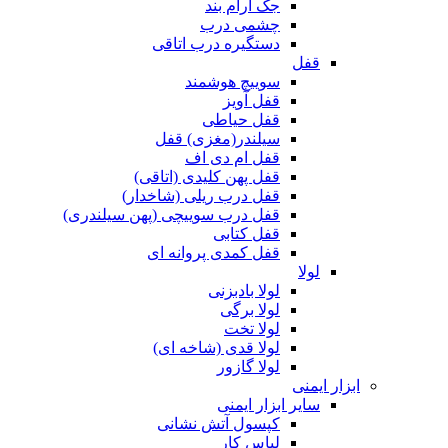
جک آرام بند
چشمی درب
دستگیره درب اتاقی
قفل
سوییچ هوشمند
قفل آویز
قفل حیاطی
سیلندر(مغزی) قفل
قفل ام دی اف
قفل پهن کلیدی (اتاقی)
قفل درب ریلی (شاخدار)
قفل درب سوییچی (پهن سیلندری)
قفل کتابی
قفل کمدی پروانه ای
لولا
لولا بادبزنی
لولا برگی
لولا تخت
لولا قدی (شاخه ای)
لولا گازور
ابزار ایمنی
سایر ابزار ایمنی
کپسول آتش نشانی
لباس کار