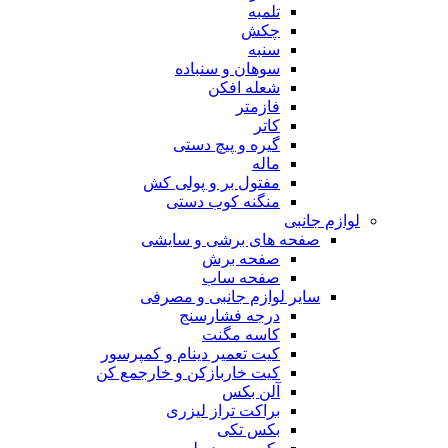
تلمبه
چکش
سنبه
سوهان و سنباده
شعله افکن
فازمتر
کاتر
گیره و پیچ دستی
ماله
مفتول بر و پولی کش
منگنه کوب دستی
لوازم جانبی
صفحه های برشی و سایشی
صفحه برش
صفحه ساب
سایر لوازم جانبی و مصرفی
درجه فشارسنج
کاسه مگنت
کیت تعمیر دینام و کمپرسور
کیت خاربازکن و خارجمع کن
آلن بکس
براکت تراز لیزری
بکس تکی