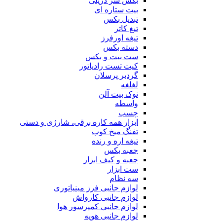
بکس سر دریلی
بیت ستاره ای
تبدیل بکس
تیغ کاتر
تیغه اورفرز
دسته بکس
ست بیت و بکس
کیت تست رادیاتور
گردبر پرسلان
لغلغه
نوک بیت آلن
واسطه
چسب
ابزار همه کاره برقی، شارژی و دستی
تفنگ میخ کوب
تیغه اره و رنده
جعبه بکس
جعبه و کیف ابزار
ست ابزار
سه نظام
لوازم جانبی فرز مینیاتوری
لوازم جانبی کارواش
لوازم جانبی کمپرسور هوا
لوازم جانبی هویه