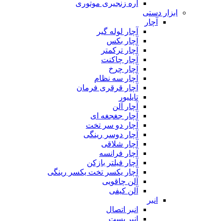
اره زنجیری موتوری
ابزار دستی
آچار
آچار لوله گیر
آچار بکس
آچار ترکمتر
آچار چاکنت
آچار چرخ
آچار سه نظام
آچار قرقری فرمان
تایلیور
آچار آلن
آچار جغجغه ای
آچار دو سر تخت
آچار دوسر رینگی
آچار شلاقی
آچار فرانسه
آچار فیلتر بازکن
آچار یکسر تخت یکسر رینگی
آلن چاقویی
آلن کیفی
انبر
انبر اتصال
انبر بست