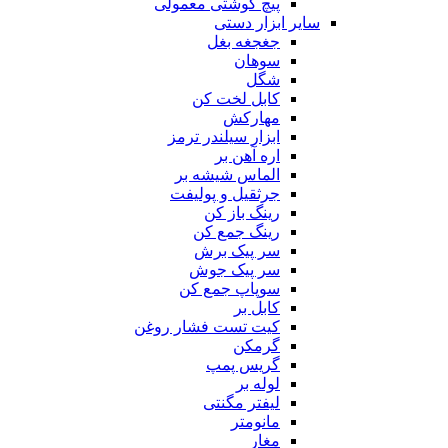
پیچ گوشتی معمولی
سایر ابزار دستی
جغجغه بغل
سوهان
شگل
کابل لخت کن
مهارکش
ابزار سیلندر ترمز
اره آهن بر
الماس شیشه بر
جرثقیل و پولیفت
رینگ باز کن
رینگ جمع کن
سر پیک برش
سر پیک جوش
سوپاپ جمع کن
کابل بر
کیت تست فشار روغن
گرمکن
گریس پمپ
لوله بر
لیفتر مگنتی
مانومتر
مغار