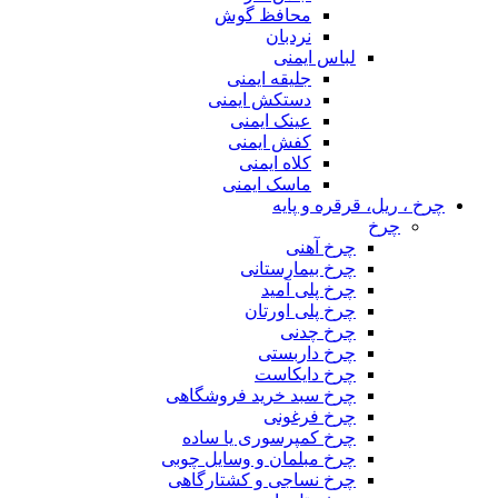
محافظ گوش
نردبان
لباس ایمنی
جلیقه ایمنی
دستکش ایمنی
عینک ایمنی
کفش ایمنی
کلاه ایمنی
ماسک ایمنی
چرخ ، ریل، قرقره و پایه
چرخ
چرخ آهنی
چرخ بیمارستانی
چرخ پلی آمید
چرخ پلی اورتان
چرخ چدنی
چرخ داربستی
چرخ دایکاست
چرخ سبد خرید فروشگاهی
چرخ فرغونی
چرخ کمپرسوری یا ساده
چرخ مبلمان و وسایل چوبی
چرخ نساجی و کشتارگاهی