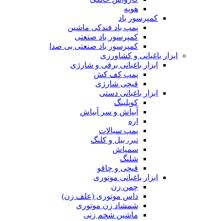
هویه
کمپرسور باد
پمپ باد فندکی ماشین
کمپرسور باد صنعتی
کمپرسور باد صنعتی بی صدا
ابزار باغبانی و کشاورزی
ابزار باغبانی برقی و شارژی
پمپ کف کش
قیچی شارژی
ابزار باغبانی دستی
کوپلینگ
آبپاش و سر آبپاش
اره
پمپ سیالات
تبر، بیل و کلنگ
سمپاش
شلنگ
قیچی و چاقو
ابزار باغبانی موتوری
چمن زن
داس موتوری (علف زن)
شمشاد زن موتوری
ماشین شخم زنی