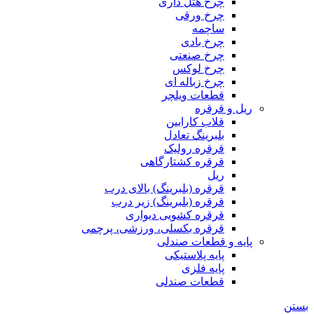
چرخ هتل داری
چرخ ورقی
ساچمه
چرخ بادی
چرخ صنعتی
چرخ لوکس
چرخ زباله ای
قطعات ویلچر
ریل و قرقره
قلاب کارابین
بلبرینگ تعادل
قرقره رولیک
قرقره کشتارگاهی
ریل
قرقره (بلبرینگ) بالای درب
قرقره (بلبرینگ) زیر درب
قرقره کشویی دیواری
قرقره بکسلی، ورزشی، پرچمی
پایه و قطعات صندلی
پایه پلاستیکی
پایه فلزی
قطعات صندلی
بستن