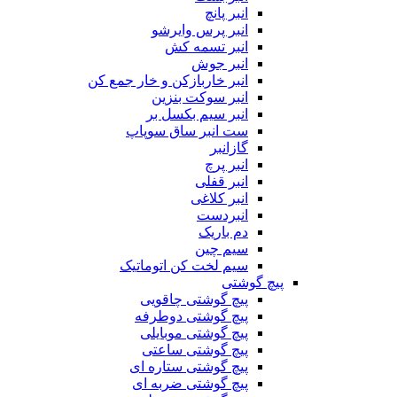
انبر پانچ
انبر پرس وایرشو
انبر تسمه کش
انبر جوش
انبر خاربازکن و خار جمع کن
انبر سوکت بنزین
انبر سیم بکسل بر
ست انبر ساق سوپاپ
گازانبر
انبر پرچ
انبر قفلی
انبر کلاغی
انبردست
دم باریک
سیم چین
سیم لخت کن اتوماتیک
پیچ گوشتی
پیچ گوشتی چاقویی
پیچ گوشتی دوطرفه
پیچ گوشتی موبایلی
پیچ گوشتی ساعتی
پیچ گوشتی ستاره ای
پیچ گوشتی ضربه ای