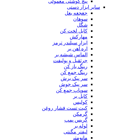
پیچ گوشتی معمولی
سایر ابزار دستی
جغجغه بغل
سوهان
شگل
کابل لخت کن
مهارکش
ابزار سیلندر ترمز
اره آهن بر
الماس شیشه بر
جرثقیل و پولیفت
رینگ باز کن
رینگ جمع کن
سر پیک برش
سر پیک جوش
سوپاپ جمع کن
کابل بر
کولیس
کیت تست فشار روغن
گرمکن
گریس پمپ
لوله بر
لیفتر مگنتی
مانومتر