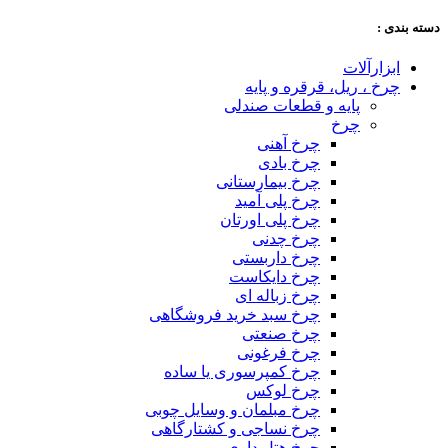
دسته‌ بندی :
ابزارآلات
چرخ ، ریل، قرقره و پایه
پایه و قطعات صندلی
چرخ
چرخ آهنی
چرخ بادی
چرخ بیمارستانی
چرخ پلی آمید
چرخ پلی اورتان
چرخ چدنی
چرخ داربستی
چرخ دایکاست
چرخ زباله ای
چرخ سبد خرید فروشگاهی
چرخ صنعتی
چرخ فرغونی
چرخ کمپرسوری یا ساده
چرخ لوکس
چرخ مبلمان و وسایل چوبی
چرخ نساجی و کشتارگاهی
چرخ هتل داری