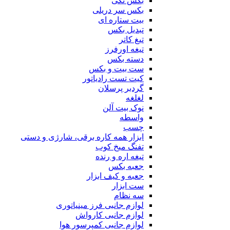
بکس تکی
بکس سر دریلی
بیت ستاره ای
تبدیل بکس
تیغ کاتر
تیغه اورفرز
دسته بکس
ست بیت و بکس
کیت تست رادیاتور
گردبر پرسلان
لغلغه
نوک بیت آلن
واسطه
چسب
ابزار همه کاره برقی، شارژی و دستی
تفنگ میخ کوب
تیغه اره و رنده
جعبه بکس
جعبه و کیف ابزار
ست ابزار
سه نظام
لوازم جانبی فرز مینیاتوری
لوازم جانبی کارواش
لوازم جانبی کمپرسور هوا