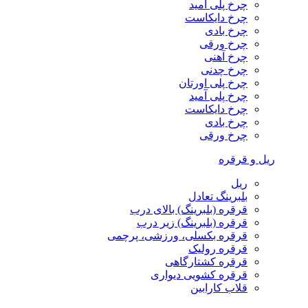
چرخ پلی آمید
چرخ دایکاست
چرخ بادی
چرخ ورقی
چرخ آهنی
چرخ چدنی
چرخ پلی اورتان
چرخ پلی آمید
چرخ دایکاست
چرخ بادی
چرخ ورقی
ریل و قرقره
ریل
بلبرینگ تعادل
قرقره (بلبرینگ) بالای درب
قرقره (بلبرینگ) زیر درب
قرقره بکسلی، ورزشی، پرچمی
قرقره رولیک
قرقره کشتارگاهی
قرقره کشویی دیواری
قلاب کارابین