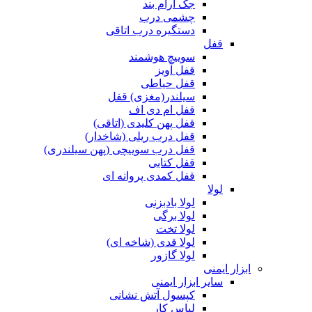
جک آرام بند
چشمی درب
دستگیره درب اتاقی
قفل
سوییچ هوشمند
قفل آویز
قفل حیاطی
سیلندر(مغزی) قفل
قفل ام دی اف
قفل پهن کلیدی (اتاقی)
قفل درب ریلی (شاخدار)
قفل درب سوییچی (پهن سیلندری)
قفل کتابی
قفل کمدی پروانه ای
لولا
لولا بادبزنی
لولا برگی
لولا تخت
لولا قدی (شاخه ای)
لولا گازور
ابزار ایمنی
سایر ابزار ایمنی
کپسول آتش نشانی
لباس کار