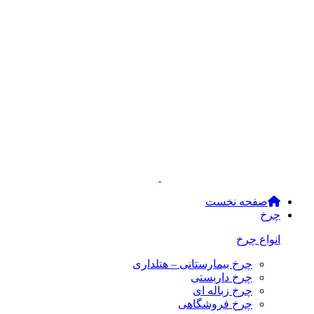
صفحه نخست
چرخ
انواع چرخ
چرخ بیمارستانی – هتلداری
چرخ داربستی
چرخ زباله ای
چرخ فروشگاهی