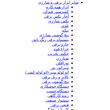
سایر ابزار برقی و شارژی
ابزار همه کاره
کمپرسور فندکی
آچار بکس برقی
بکس شارژی
بلوور
پنکه
پیچ گوشتی شارژی
پیستوله برقی رنگ پاش
جارو برقی
چراغ قوه
چکش تخریب
شیارزن
نورافکن
ویبراتور بتن
اتو لوله سبز (اتو لوله کشی)
بالابر و ریل برقی
پیچ گوشتی برقی
دستگاه جوشکاری
دستگاه چسب
رنده کارگاهی
سشوار صنعتی
قیچی برقی
کارواش خانگی