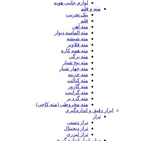
لوازم جانبی هویه
مته و قلم
پتک تخریب
قلم
مته آهن
مته الماسه دیوار
مته شیشه
مته قلاویز
مته همه کاره
مته برگی
مته پنج شیار
مته چهار شیار
مته خزینه
مته کبالت
مته گازور
مته گرانیت
مته گرد بر
مته مخروطی (مته کاجی)
ابزار دقیق و اندازه‌گیری
تراز
تراز دستی
تراز دیجیتال
تراز لیزری
سایر ابزار اندازه گیری