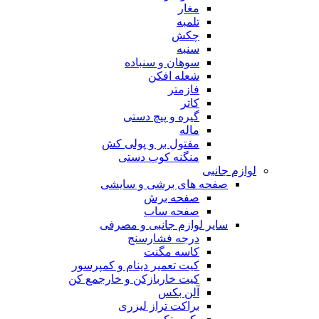
مغار
تلمبه
چکش
سنبه
سوهان و سنباده
شعله افکن
فازمتر
کاتر
گیره و پیچ دستی
ماله
مفتول بر و پولی کش
منگنه کوب دستی
لوازم جانبی
صفحه های برشی و سایشی
صفحه برش
صفحه ساب
سایر لوازم جانبی و مصرفی
درجه فشارسنج
کاسه مگنت
کیت تعمیر دینام و کمپرسور
کیت خاربازکن و خارجمع کن
آلن بکس
براکت تراز لیزری