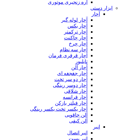
اره زنجیری موتوری
ابزار دستی
آچار
آچار لوله گیر
آچار بکس
آچار ترکمتر
آچار چاکنت
آچار چرخ
آچار سه نظام
آچار قرقری فرمان
تایلیور
آچار آلن
آچار جغجغه ای
آچار دو سر تخت
آچار دوسر رینگی
آچار شلاقی
آچار فرانسه
آچار فیلتر بازکن
آچار یکسر تخت یکسر رینگی
آلن چاقویی
آلن کیفی
انبر
انبر اتصال
انبر بست