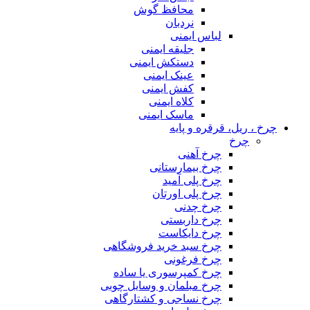
محافظ گوش
نردبان
لباس ایمنی
جلیقه ایمنی
دستکش ایمنی
عینک ایمنی
کفش ایمنی
کلاه ایمنی
ماسک ایمنی
چرخ ، ریل، قرقره و پایه
چرخ
چرخ آهنی
چرخ بیمارستانی
چرخ پلی آمید
چرخ پلی اورتان
چرخ چدنی
چرخ داربستی
چرخ دایکاست
چرخ سبد خرید فروشگاهی
چرخ فرغونی
چرخ کمپرسوری یا ساده
چرخ مبلمان و وسایل چوبی
چرخ نساجی و کشتارگاهی