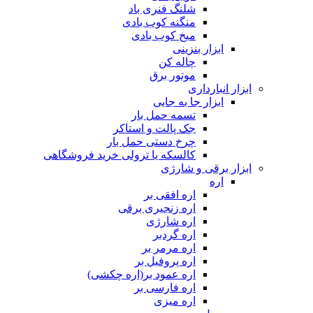
شلنگ فنری باد
منگنه کوب بادی
میخ کوب بادی
ابزار بنزینی
چاله کن
موتور برق
ابزار انبارداری
ابزار جا به جایی
تسمه حمل بار
جک پالت و استاکر
چرخ دستی حمل بار
کالسکه یا ترولی خرید فروشگاهی
ابزار برقی و شارژی
اره
اره افقی بر
اره زنجیری برقی
اره شارژی
اره گردبر
اره مرمر بر
اره پروفیل بر
اره عمود بر(اره چکشی)
اره فارسی بر
اره میزی