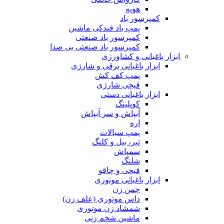
هویه
کمپرسور باد
پمپ باد فندکی ماشین
کمپرسور باد صنعتی
کمپرسور باد صنعتی بی صدا
ابزار باغبانی و کشاورزی
ابزار باغبانی برقی و شارژی
پمپ کف کش
قیچی شارژی
ابزار باغبانی دستی
کوپلینگ
آبپاش و سر آبپاش
اره
پمپ سیالات
تبر، بیل و کلنگ
سمپاش
شلنگ
قیچی و چاقو
ابزار باغبانی موتوری
چمن زن
داس موتوری (علف زن)
شمشاد زن موتوری
ماشین شخم زنی