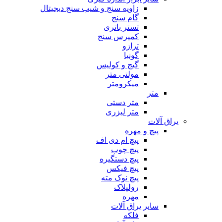
زاویه سنج و شیب سنج دیجیتال
گام سنج
تستر باتری
کمپرس سنج
ترازو
گونیا
گیج و کولیس
مولتی متر
میکرومتر
متر
متر دستی
متر لیزری
یراق آلات
پیچ و مهره
پیچ ام دی اف
پیچ چوب
پیچ دستگیره
پیچ فیکس
پیچ نوک مته
رولپلاک
مهره
سایر یراق آلات
فلکه