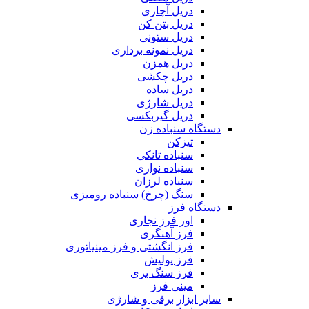
دریل آچاری
دریل بتن کن
دریل ستونی
دریل نمونه برداری
دریل همزن
دریل چکشی
دریل ساده
دریل شارژی
دریل گیربکسی
دستگاه سنباده زن
تیزکن
سنباده تانکی
سنباده نواری
سنباده لرزان
سنگ (چرخ) سنباده رومیزی
دستگاه فرز
اور فرز نجاری
فرز آهنگری
فرز انگشتی و فرز مینیاتوری
فرز پولیش
فرز سنگ بری
مینی فرز
سایر ابزار برقی و شارژی