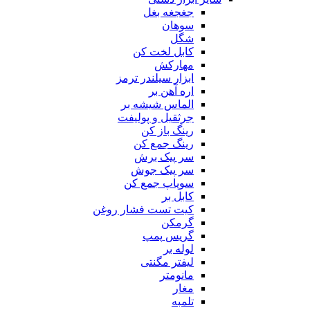
جغجغه بغل
سوهان
شگل
کابل لخت کن
مهارکش
ابزار سیلندر ترمز
اره آهن بر
الماس شیشه بر
جرثقیل و پولیفت
رینگ باز کن
رینگ جمع کن
سر پیک برش
سر پیک جوش
سوپاپ جمع کن
کابل بر
کیت تست فشار روغن
گرمکن
گریس پمپ
لوله بر
لیفتر مگنتی
مانومتر
مغار
تلمبه