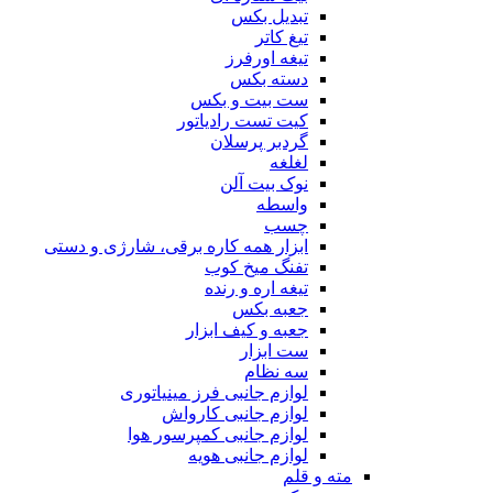
تبدیل بکس
تیغ کاتر
تیغه اورفرز
دسته بکس
ست بیت و بکس
کیت تست رادیاتور
گردبر پرسلان
لغلغه
نوک بیت آلن
واسطه
چسب
ابزار همه کاره برقی، شارژی و دستی
تفنگ میخ کوب
تیغه اره و رنده
جعبه بکس
جعبه و کیف ابزار
ست ابزار
سه نظام
لوازم جانبی فرز مینیاتوری
لوازم جانبی کارواش
لوازم جانبی کمپرسور هوا
لوازم جانبی هویه
مته و قلم