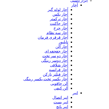
ابزار دستی
آچار
آچار لوله گیر
آچار بکس
آچار ترکمتر
آچار چاکنت
آچار چرخ
آچار سه نظام
آچار قرقری فرمان
تایلیور
آچار آلن
آچار جغجغه ای
آچار دو سر تخت
آچار دوسر رینگی
آچار شلاقی
آچار فرانسه
آچار فیلتر بازکن
آچار یکسر تخت یکسر رینگی
آلن چاقویی
آلن کیفی
انبر
انبر اتصال
انبر بست
انبر پانچ