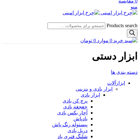
0
مقایسه
منو
Products search
0
موارد
0
تومان
ابزار دستی
دسته بندی ها
ابزارآلات
ابزار بادی و بنزینی
ابزار بادی
پرچ کن بادی
جغجغه بادی
آچار بکس بادی
بادپاش
پیستوله رنگ پاش
دریل بادی
شلنگ فنری باد