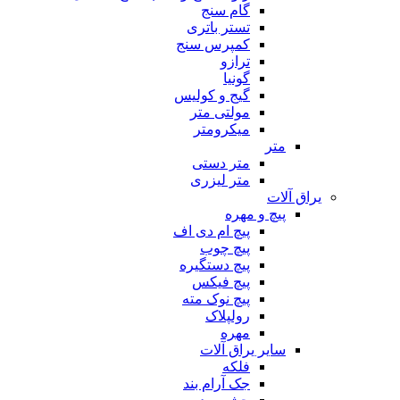
گام سنج
تستر باتری
کمپرس سنج
ترازو
گونیا
گیج و کولیس
مولتی متر
میکرومتر
متر
متر دستی
متر لیزری
یراق آلات
پیچ و مهره
پیچ ام دی اف
پیچ چوب
پیچ دستگیره
پیچ فیکس
پیچ نوک مته
رولپلاک
مهره
سایر یراق آلات
فلکه
جک آرام بند