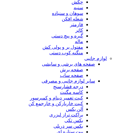
چکش
سنبه
سوهان و سنباده
شعله افکن
فازمتر
کاتر
گیره و پیچ دستی
ماله
مفتول بر و پولی کش
منگنه کوب دستی
لوازم جانبی
صفحه های برشی و سایشی
صفحه برش
صفحه ساب
سایر لوازم جانبی و مصرفی
درجه فشارسنج
کاسه مگنت
کیت تعمیر دینام و کمپرسور
کیت خاربازکن و خارجمع کن
آلن بکس
براکت تراز لیزری
بکس تکی
بکس سر دریلی
بیت ستاره ای