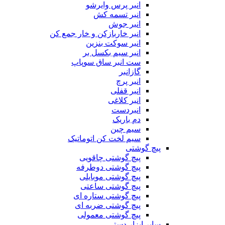
انبر پرس وایرشو
انبر تسمه کش
انبر جوش
انبر خاربازکن و خار جمع کن
انبر سوکت بنزین
انبر سیم بکسل بر
ست انبر ساق سوپاپ
گازانبر
انبر پرچ
انبر قفلی
انبر کلاغی
انبردست
دم باریک
سیم چین
سیم لخت کن اتوماتیک
پیچ گوشتی
پیچ گوشتی چاقویی
پیچ گوشتی دوطرفه
پیچ گوشتی موبایلی
پیچ گوشتی ساعتی
پیچ گوشتی ستاره ای
پیچ گوشتی ضربه ای
پیچ گوشتی معمولی
سایر ابزار دستی