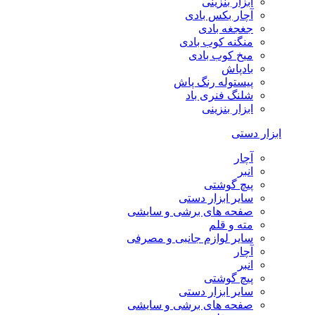
ابزار بنزینی
آچار بکس بادی
جغجغه بادی
منگنه کوب بادی
میخ کوب بادی
بادپاش
پیستوله رنگ پاش
شلنگ فنری باد
ابزار بنزینی
ابزار دستی
آچار
انبر
پیچ گوشتی
سایر ابزار دستی
صفحه های برشی و سایشی
مته و قلم
سایر لوازم جانبی و مصرفی
آچار
انبر
پیچ گوشتی
سایر ابزار دستی
صفحه های برشی و سایشی