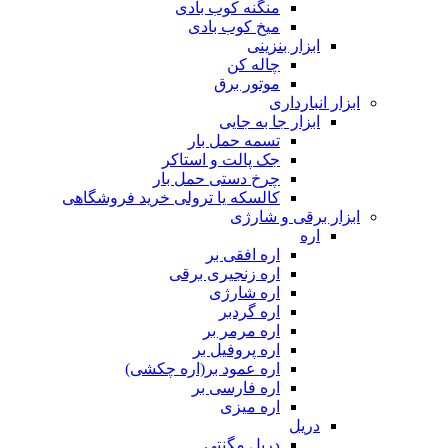
منگنه کوب بادی
میخ کوب بادی
ابزار بنزینی
چاله کن
موتور برق
ابزار انبارداری
ابزار جا به جایی
تسمه حمل بار
جک پالت و استاکر
چرخ دستی حمل بار
کالسکه یا ترولی خرید فروشگاهی
ابزار برقی و شارژی
اره
اره افقی بر
اره زنجیری برقی
اره شارژی
اره گردبر
اره مرمر بر
اره پروفیل بر
اره عمود بر(اره چکشی)
اره فارسی بر
اره میزی
دریل
دریل مگنتی