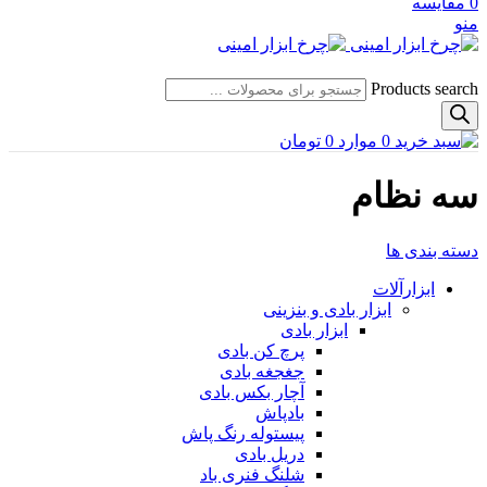
0
مقایسه
منو
Products search
0
موارد
0
تومان
سه نظام
دسته بندی ها
ابزارآلات
ابزار بادی و بنزینی
ابزار بادی
پرچ کن بادی
جغجغه بادی
آچار بکس بادی
بادپاش
پیستوله رنگ پاش
دریل بادی
شلنگ فنری باد