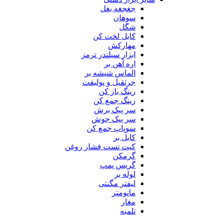
جغجغه بغل
سوهان
شگل
کابل لخت کن
مهارکش
ابزار سیلندر ترمز
اره آهن بر
الماس شیشه بر
جرثقیل و پولیفت
رینگ باز کن
رینگ جمع کن
سر پیک برش
سر پیک جوش
سوپاپ جمع کن
کابل بر
کیت تست فشار روغن
گرمکن
گریس پمپ
لوله بر
لیفتر مگنتی
مانومتر
مغار
تلمبه