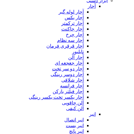
ابزار دستی
آچار
آچار لوله گیر
آچار بکس
آچار ترکمتر
آچار چاکنت
آچار چرخ
آچار سه نظام
آچار قرقری فرمان
تایلیور
آچار آلن
آچار جغجغه ای
آچار دو سر تخت
آچار دوسر رینگی
آچار شلاقی
آچار فرانسه
آچار فیلتر بازکن
آچار یکسر تخت یکسر رینگی
آلن چاقویی
آلن کیفی
انبر
انبر اتصال
انبر بست
انبر پانچ