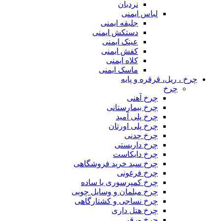
نردبان
لباس ایمنی
جلیقه ایمنی
دستکش ایمنی
عینک ایمنی
کفش ایمنی
کلاه ایمنی
ماسک ایمنی
چرخ ، ریل، قرقره و پایه
چرخ
چرخ آهنی
چرخ بیمارستانی
چرخ پلی آمید
چرخ پلی اورتان
چرخ چدنی
چرخ داربستی
چرخ دایکاست
چرخ سبد خرید فروشگاهی
چرخ فرغونی
چرخ کمپرسوری یا ساده
چرخ مبلمان و وسایل چوبی
چرخ نساجی و کشتارگاهی
چرخ هتل داری
چرخ ورقی