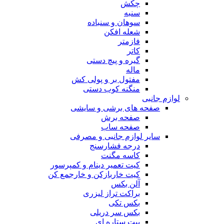
چکش
سنبه
سوهان و سنباده
شعله افکن
فازمتر
کاتر
گیره و پیچ دستی
ماله
مفتول بر و پولی کش
منگنه کوب دستی
لوازم جانبی
صفحه های برشی و سایشی
صفحه برش
صفحه ساب
سایر لوازم جانبی و مصرفی
درجه فشارسنج
کاسه مگنت
کیت تعمیر دینام و کمپرسور
کیت خاربازکن و خارجمع کن
آلن بکس
براکت تراز لیزری
بکس تکی
بکس سر دریلی
بیت ستاره ای