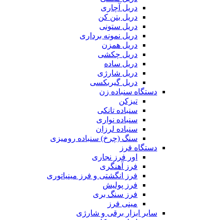
دریل آچاری
دریل بتن کن
دریل ستونی
دریل نمونه برداری
دریل همزن
دریل چکشی
دریل ساده
دریل شارژی
دریل گیربکسی
دستگاه سنباده زن
تیزکن
سنباده تانکی
سنباده نواری
سنباده لرزان
سنگ (چرخ) سنباده رومیزی
دستگاه فرز
اور فرز نجاری
فرز آهنگری
فرز انگشتی و فرز مینیاتوری
فرز پولیش
فرز سنگ بری
مینی فرز
سایر ابزار برقی و شارژی