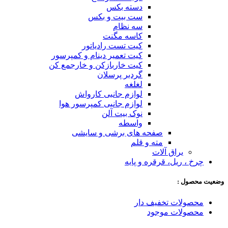
دسته بکس
ست بیت و بکس
سه نظام
کاسه مگنت
کیت تست رادیاتور
کیت تعمیر دینام و کمپرسور
کیت خاربازکن و خارجمع کن
گردبر پرسلان
لغلغه
لوازم جانبی کارواش
لوازم جانبی کمپرسور هوا
نوک بیت آلن
واسطه
صفحه های برشی و سایشی
مته و قلم
یراق آلات
چرخ ، ریل، قرقره و پایه
وضعیت محصول :
محصولات تخفیف دار
محصولات موجود