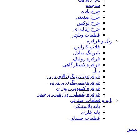
ساچمه
چرخ بادی
چرخ صنعتی
چرخ لوکس
چرخ زباله ای
قطعات ویلچر
ریل و قرقره
قلاب کارابین
بلبرینگ تعادل
قرقره رولیک
قرقره کشتارگاهی
ریل
قرقره (بلبرینگ) بالای درب
قرقره (بلبرینگ) زیر درب
قرقره کشویی دیواری
قرقره بکسلی، ورزشی، پرچمی
پایه و قطعات صندلی
پایه پلاستیکی
پایه فلزی
قطعات صندلی
بستن