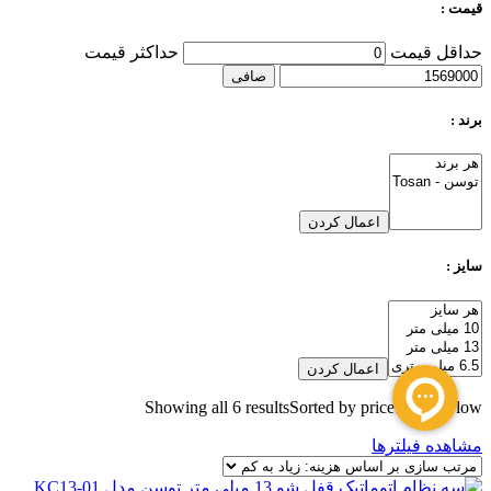
قیمت :
حداقل قیمت
حداكثر قيمت
صافی
برند :
اعمال کردن
سایز :
اعمال کردن
Showing all 6 results
Sorted by price: high to low
مشاهده فیلترها