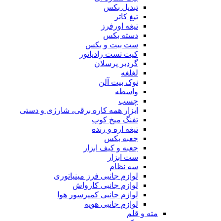
تبدیل بکس
تیغ کاتر
تیغه اورفرز
دسته بکس
ست بیت و بکس
کیت تست رادیاتور
گردبر پرسلان
لغلغه
نوک بیت آلن
واسطه
چسب
ابزار همه کاره برقی، شارژی و دستی
تفنگ میخ کوب
تیغه اره و رنده
جعبه بکس
جعبه و کیف ابزار
ست ابزار
سه نظام
لوازم جانبی فرز مینیاتوری
لوازم جانبی کارواش
لوازم جانبی کمپرسور هوا
لوازم جانبی هویه
مته و قلم