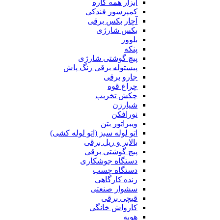
ابزار همه کاره
کمپرسور فندکی
آچار بکس برقی
بکس شارژی
بلوور
پنکه
پیچ گوشتی شارژی
پیستوله برقی رنگ پاش
جارو برقی
چراغ قوه
چکش تخریب
شیارزن
نورافکن
ویبراتور بتن
اتو لوله سبز (اتو لوله کشی)
بالابر و ریل برقی
پیچ گوشتی برقی
دستگاه جوشکاری
دستگاه چسب
رنده کارگاهی
سشوار صنعتی
قیچی برقی
کارواش خانگی
هویه