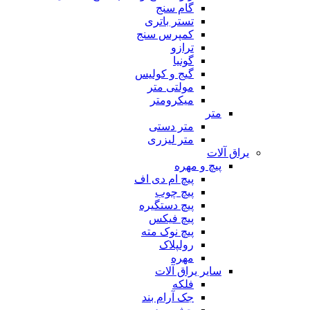
گام سنج
تستر باتری
کمپرس سنج
ترازو
گونیا
گیج و کولیس
مولتی متر
میکرومتر
متر
متر دستی
متر لیزری
یراق آلات
پیچ و مهره
پیچ ام دی اف
پیچ چوب
پیچ دستگیره
پیچ فیکس
پیچ نوک مته
رولپلاک
مهره
سایر یراق آلات
فلکه
جک آرام بند