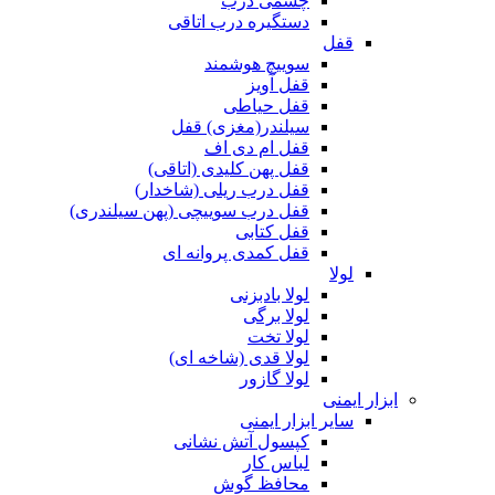
چشمی درب
دستگیره درب اتاقی
قفل
سوییچ هوشمند
قفل آویز
قفل حیاطی
سیلندر(مغزی) قفل
قفل ام دی اف
قفل پهن کلیدی (اتاقی)
قفل درب ریلی (شاخدار)
قفل درب سوییچی (پهن سیلندری)
قفل کتابی
قفل کمدی پروانه ای
لولا
لولا بادبزنی
لولا برگی
لولا تخت
لولا قدی (شاخه ای)
لولا گازور
ابزار ایمنی
سایر ابزار ایمنی
کپسول آتش نشانی
لباس کار
محافظ گوش