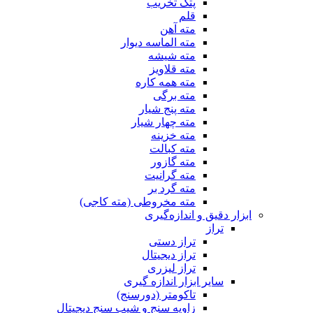
پتک تخریب
قلم
مته آهن
مته الماسه دیوار
مته شیشه
مته قلاویز
مته همه کاره
مته برگی
مته پنج شیار
مته چهار شیار
مته خزینه
مته کبالت
مته گازور
مته گرانیت
مته گرد بر
مته مخروطی (مته کاجی)
ابزار دقیق و اندازه‌گیری
تراز
تراز دستی
تراز دیجیتال
تراز لیزری
سایر ابزار اندازه گیری
تاکومتر (دورسنج)
زاویه سنج و شیب سنج دیجیتال