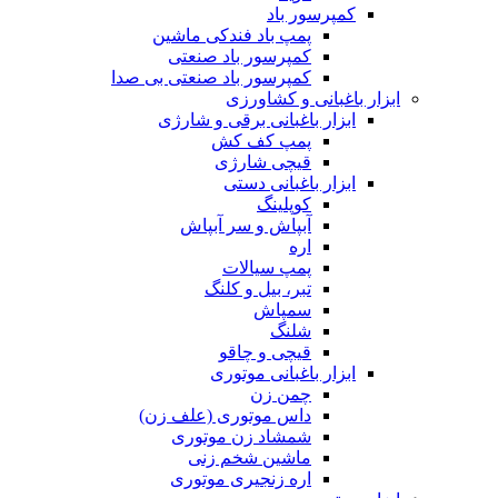
کمپرسور باد
پمپ باد فندکی ماشین
کمپرسور باد صنعتی
کمپرسور باد صنعتی بی صدا
ابزار باغبانی و کشاورزی
ابزار باغبانی برقی و شارژی
پمپ کف کش
قیچی شارژی
ابزار باغبانی دستی
کوپلینگ
آبپاش و سر آبپاش
اره
پمپ سیالات
تبر، بیل و کلنگ
سمپاش
شلنگ
قیچی و چاقو
ابزار باغبانی موتوری
چمن زن
داس موتوری (علف زن)
شمشاد زن موتوری
ماشین شخم زنی
اره زنجیری موتوری