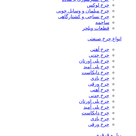
چرخ لوکس
چرخ مبلمان و وسایل چوبی
چرخ نساجی و کشتارگاهی
ساچمه
قطعات ویلچر
انواع چرخ صنعتی
چرخ آهنی
چرخ چدنی
چرخ پلی اورتان
چرخ پلی آمید
چرخ دایکاست
چرخ بادی
چرخ ورقی
چرخ آهنی
چرخ چدنی
چرخ پلی اورتان
چرخ پلی آمید
چرخ دایکاست
چرخ بادی
چرخ ورقی
ریل و قرقره