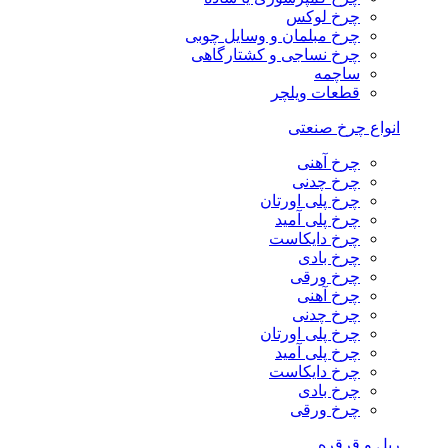
چرخ لوکس
چرخ مبلمان و وسایل چوبی
چرخ نساجی و کشتارگاهی
ساچمه
قطعات ویلچر
انواع چرخ صنعتی
چرخ آهنی
چرخ چدنی
چرخ پلی اورتان
چرخ پلی آمید
چرخ دایکاست
چرخ بادی
چرخ ورقی
چرخ آهنی
چرخ چدنی
چرخ پلی اورتان
چرخ پلی آمید
چرخ دایکاست
چرخ بادی
چرخ ورقی
ریل و قرقره