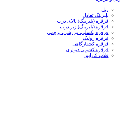
ریل
بلبرینگ تعادل
قرقره (بلبرینگ) بالای درب
قرقره (بلبرینگ) زیر درب
قرقره بکسلی، ورزشی، پرچمی
قرقره رولیک
قرقره کشتارگاهی
قرقره کشویی دیواری
قلاب کارابین