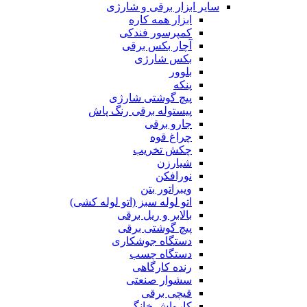
سایر ابزار برقی و شارژی
ابزار همه کاره
کمپرسور فندکی
آچار بکس برقی
بکس شارژی
بلوور
پنکه
پیچ گوشتی شارژی
پیستوله برقی رنگ پاش
جارو برقی
چراغ قوه
چکش تخریب
شیارزن
نورافکن
ویبراتور بتن
اتو لوله سبز (اتو لوله کشی)
بالابر و ریل برقی
پیچ گوشتی برقی
دستگاه جوشکاری
دستگاه چسب
رنده کارگاهی
سشوار صنعتی
قیچی برقی
کارواش خانگی