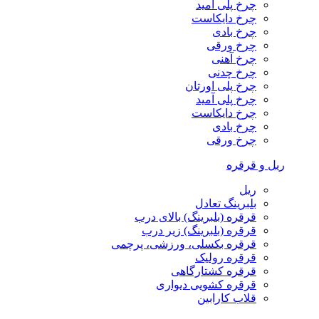
چرخ پلی آمید
چرخ دایکاست
چرخ بادی
چرخ ورقی
چرخ آهنی
چرخ چدنی
چرخ پلی اورتان
چرخ پلی آمید
چرخ دایکاست
چرخ بادی
چرخ ورقی
ریل و قرقره
ریل
بلبرینگ تعادل
قرقره (بلبرینگ) بالای درب
قرقره (بلبرینگ) زیر درب
قرقره بکسلی، ورزشی، پرچمی
قرقره رولیک
قرقره کشتارگاهی
قرقره کشویی دیواری
قلاب کارابین