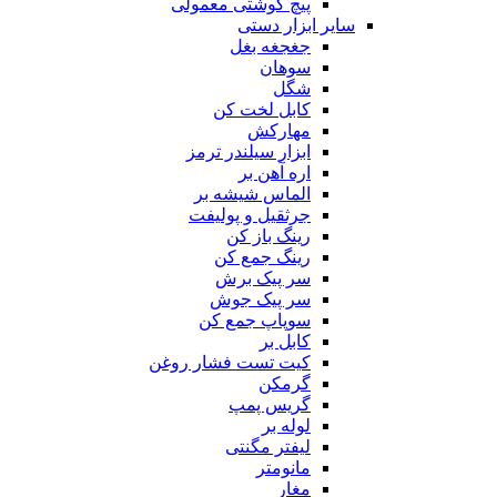
پیچ گوشتی معمولی
سایر ابزار دستی
جغجغه بغل
سوهان
شگل
کابل لخت کن
مهارکش
ابزار سیلندر ترمز
اره آهن بر
الماس شیشه بر
جرثقیل و پولیفت
رینگ باز کن
رینگ جمع کن
سر پیک برش
سر پیک جوش
سوپاپ جمع کن
کابل بر
کیت تست فشار روغن
گرمکن
گریس پمپ
لوله بر
لیفتر مگنتی
مانومتر
مغار