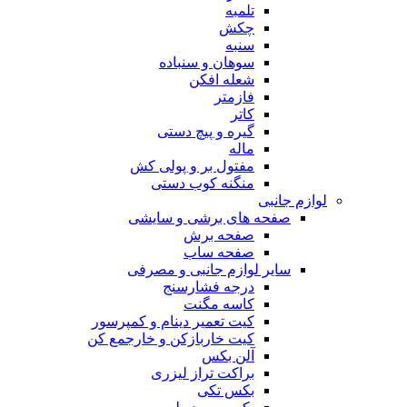
تلمبه
چکش
سنبه
سوهان و سنباده
شعله افکن
فازمتر
کاتر
گیره و پیچ دستی
ماله
مفتول بر و پولی کش
منگنه کوب دستی
لوازم جانبی
صفحه های برشی و سایشی
صفحه برش
صفحه ساب
سایر لوازم جانبی و مصرفی
درجه فشارسنج
کاسه مگنت
کیت تعمیر دینام و کمپرسور
کیت خاربازکن و خارجمع کن
آلن بکس
براکت تراز لیزری
بکس تکی