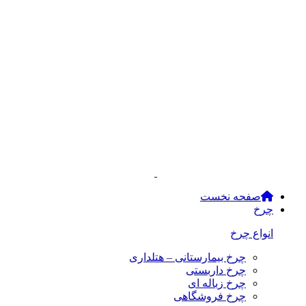
صفحه نخست
چرخ
انواع چرخ
چرخ بیمارستانی – هتلداری
چرخ داربستی
چرخ زباله ای
چرخ فروشگاهی