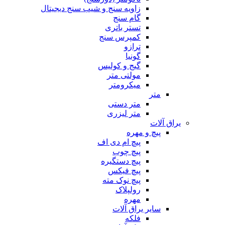
زاویه سنج و شیب سنج دیجیتال
گام سنج
تستر باتری
کمپرس سنج
ترازو
گونیا
گیج و کولیس
مولتی متر
میکرومتر
متر
متر دستی
متر لیزری
یراق آلات
پیچ و مهره
پیچ ام دی اف
پیچ چوب
پیچ دستگیره
پیچ فیکس
پیچ نوک مته
رولپلاک
مهره
سایر یراق آلات
فلکه