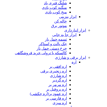
شلنگ فنری باد
منگنه کوب بادی
میخ کوب بادی
ابزار بنزینی
چاله کن
موتور برق
ابزار انبارداری
ابزار جا به جایی
تسمه حمل بار
جک پالت و استاکر
چرخ دستی حمل بار
کالسکه یا ترولی خرید فروشگاهی
ابزار برقی و شارژی
اره
اره افقی بر
اره زنجیری برقی
اره شارژی
اره گردبر
اره مرمر بر
اره پروفیل بر
اره عمود بر(اره چکشی)
اره فارسی بر
اره میزی