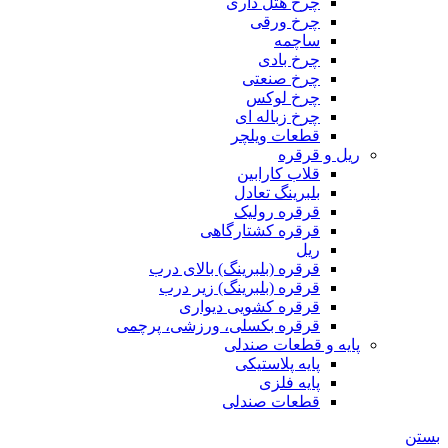
چرخ هتل داری
چرخ ورقی
ساچمه
چرخ بادی
چرخ صنعتی
چرخ لوکس
چرخ زباله ای
قطعات ویلچر
ریل و قرقره
قلاب کارابین
بلبرینگ تعادل
قرقره رولیک
قرقره کشتارگاهی
ریل
قرقره (بلبرینگ) بالای درب
قرقره (بلبرینگ) زیر درب
قرقره کشویی دیواری
قرقره بکسلی، ورزشی، پرچمی
پایه و قطعات صندلی
پایه پلاستیکی
پایه فلزی
قطعات صندلی
بستن