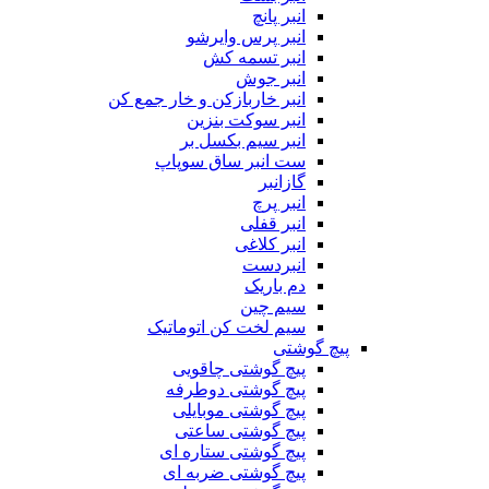
انبر پانچ
انبر پرس وایرشو
انبر تسمه کش
انبر جوش
انبر خاربازکن و خار جمع کن
انبر سوکت بنزین
انبر سیم بکسل بر
ست انبر ساق سوپاپ
گازانبر
انبر پرچ
انبر قفلی
انبر کلاغی
انبردست
دم باریک
سیم چین
سیم لخت کن اتوماتیک
پیچ گوشتی
پیچ گوشتی چاقویی
پیچ گوشتی دوطرفه
پیچ گوشتی موبایلی
پیچ گوشتی ساعتی
پیچ گوشتی ستاره ای
پیچ گوشتی ضربه ای