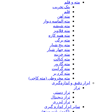
مته و قلم
پتک تخریب
قلم
مته آهن
مته الماسه دیوار
مته شیشه
مته قلاویز
مته همه کاره
مته برگی
مته پنج شیار
مته چهار شیار
مته خزینه
مته کبالت
مته گازور
مته گرانیت
مته گرد بر
مته مخروطی (مته کاجی)
ابزار دقیق و اندازه‌گیری
تراز
تراز دستی
تراز دیجیتال
تراز لیزری
سایر ابزار اندازه گیری
تاکومتر (دورسنج)