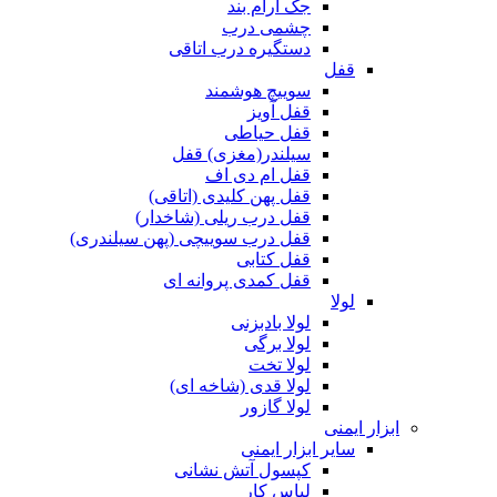
جک آرام بند
چشمی درب
دستگیره درب اتاقی
قفل
سوییچ هوشمند
قفل آویز
قفل حیاطی
سیلندر(مغزی) قفل
قفل ام دی اف
قفل پهن کلیدی (اتاقی)
قفل درب ریلی (شاخدار)
قفل درب سوییچی (پهن سیلندری)
قفل کتابی
قفل کمدی پروانه ای
لولا
لولا بادبزنی
لولا برگی
لولا تخت
لولا قدی (شاخه ای)
لولا گازور
ابزار ایمنی
سایر ابزار ایمنی
کپسول آتش نشانی
لباس کار