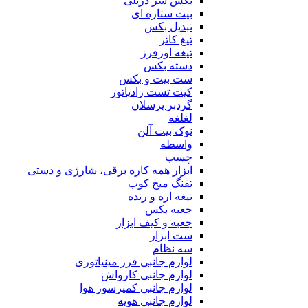
بکس سر دریلی
بیت ستاره ای
تبدیل بکس
تیغ کاتر
تیغه اورفرز
دسته بکس
ست بیت و بکس
کیت تست رادیاتور
گردبر پرسلان
لغلغه
نوک بیت آلن
واسطه
چسب
ابزار همه کاره برقی، شارژی و دستی
تفنگ میخ کوب
تیغه اره و رنده
جعبه بکس
جعبه و کیف ابزار
ست ابزار
سه نظام
لوازم جانبی فرز مینیاتوری
لوازم جانبی کارواش
لوازم جانبی کمپرسور هوا
لوازم جانبی هویه