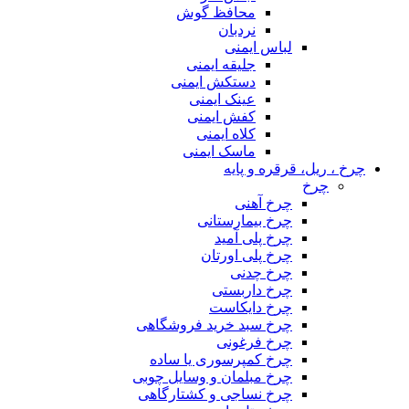
محافظ گوش
نردبان
لباس ایمنی
جلیقه ایمنی
دستکش ایمنی
عینک ایمنی
کفش ایمنی
کلاه ایمنی
ماسک ایمنی
چرخ ، ریل، قرقره و پایه
چرخ
چرخ آهنی
چرخ بیمارستانی
چرخ پلی آمید
چرخ پلی اورتان
چرخ چدنی
چرخ داربستی
چرخ دایکاست
چرخ سبد خرید فروشگاهی
چرخ فرغونی
چرخ کمپرسوری یا ساده
چرخ مبلمان و وسایل چوبی
چرخ نساجی و کشتارگاهی