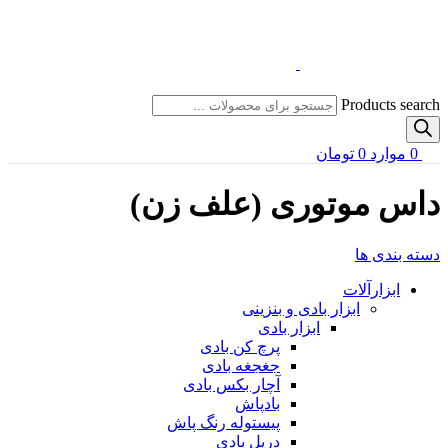
Products search
0
موارد
0
تومان
داس موتوری (علف زن)
دسته بندی ها
ابزارآلات
ابزار بادی و بنزینی
ابزار بادی
پرچ کن بادی
جغجغه بادی
آچار بکس بادی
بادپاش
پیستوله رنگ پاش
دریل بادی