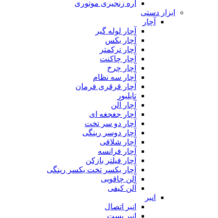
اره زنجیری موتوری
ابزار دستی
آچار
آچار لوله گیر
آچار بکس
آچار ترکمتر
آچار چاکنت
آچار چرخ
آچار سه نظام
آچار قرقری فرمان
تایلیور
آچار آلن
آچار جغجغه ای
آچار دو سر تخت
آچار دوسر رینگی
آچار شلاقی
آچار فرانسه
آچار فیلتر بازکن
آچار یکسر تخت یکسر رینگی
آلن چاقویی
آلن کیفی
انبر
انبر اتصال
انبر بست