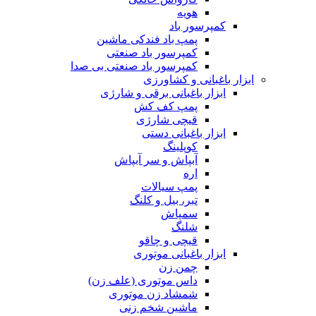
هویه
کمپرسور باد
پمپ باد فندکی ماشین
کمپرسور باد صنعتی
کمپرسور باد صنعتی بی صدا
ابزار باغبانی و کشاورزی
ابزار باغبانی برقی و شارژی
پمپ کف کش
قیچی شارژی
ابزار باغبانی دستی
کوپلینگ
آبپاش و سر آبپاش
اره
پمپ سیالات
تبر، بیل و کلنگ
سمپاش
شلنگ
قیچی و چاقو
ابزار باغبانی موتوری
چمن زن
داس موتوری (علف زن)
شمشاد زن موتوری
ماشین شخم زنی