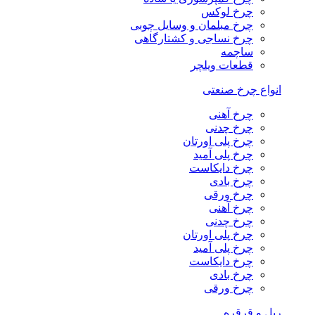
چرخ لوکس
چرخ مبلمان و وسایل چوبی
چرخ نساجی و کشتارگاهی
ساچمه
قطعات ویلچر
انواع چرخ صنعتی
چرخ آهنی
چرخ چدنی
چرخ پلی اورتان
چرخ پلی آمید
چرخ دایکاست
چرخ بادی
چرخ ورقی
چرخ آهنی
چرخ چدنی
چرخ پلی اورتان
چرخ پلی آمید
چرخ دایکاست
چرخ بادی
چرخ ورقی
ریل و قرقره