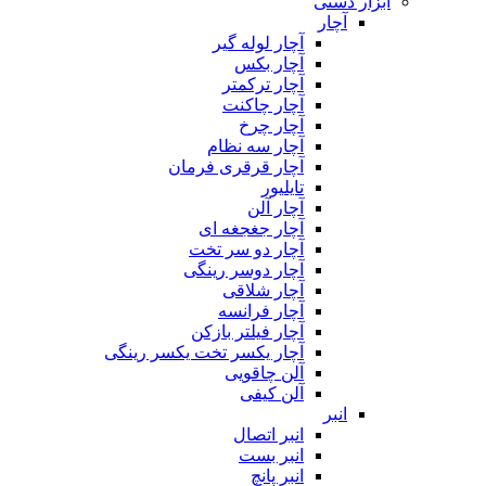
ابزار دستی
آچار
آچار لوله گیر
آچار بکس
آچار ترکمتر
آچار چاکنت
آچار چرخ
آچار سه نظام
آچار قرقری فرمان
تایلیور
آچار آلن
آچار جغجغه ای
آچار دو سر تخت
آچار دوسر رینگی
آچار شلاقی
آچار فرانسه
آچار فیلتر بازکن
آچار یکسر تخت یکسر رینگی
آلن چاقویی
آلن کیفی
انبر
انبر اتصال
انبر بست
انبر پانچ