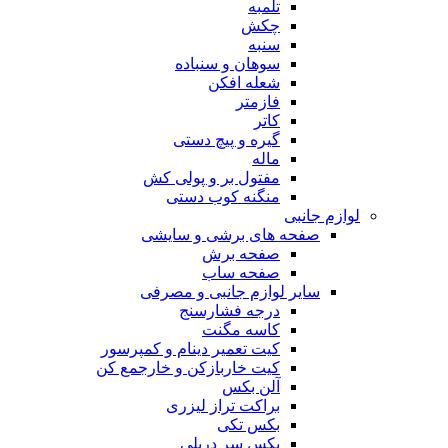
تلمبه
چکش
سنبه
سوهان و سنباده
شعله افکن
فازمتر
کاتر
گیره و پیچ دستی
ماله
مفتول بر و پولی کش
منگنه کوب دستی
لوازم جانبی
صفحه های برشی و سایشی
صفحه برش
صفحه ساب
سایر لوازم جانبی و مصرفی
درجه فشارسنج
کاسه مگنت
کیت تعمیر دینام و کمپرسور
کیت خاربازکن و خارجمع کن
آلن بکس
براکت تراز لیزری
بکس تکی
بکس سر دریلی