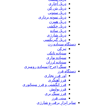
دریل آچاری
دریل بتن کن
دریل ستونی
دریل نمونه برداری
دریل همزن
دریل چکشی
دریل ساده
دریل شارژی
دریل گیربکسی
دستگاه سنباده زن
تیزکن
سنباده تانکی
سنباده نواری
سنباده لرزان
سنگ (چرخ) سنباده رومیزی
دستگاه فرز
اور فرز نجاری
فرز آهنگری
فرز انگشتی و فرز مینیاتوری
فرز پولیش
فرز سنگ بری
مینی فرز
سایر ابزار برقی و شارژی