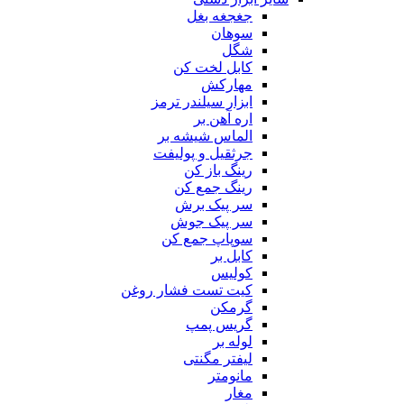
جغجغه بغل
سوهان
شگل
کابل لخت کن
مهارکش
ابزار سیلندر ترمز
اره آهن بر
الماس شیشه بر
جرثقیل و پولیفت
رینگ باز کن
رینگ جمع کن
سر پیک برش
سر پیک جوش
سوپاپ جمع کن
کابل بر
کولیس
کیت تست فشار روغن
گرمکن
گریس پمپ
لوله بر
لیفتر مگنتی
مانومتر
مغار