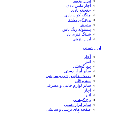
ابزار بنزینی
آچار بکس بادی
جغجغه بادی
منگنه کوب بادی
میخ کوب بادی
بادپاش
پیستوله رنگ پاش
شلنگ فنری باد
ابزار بنزینی
ابزار دستی
آچار
انبر
پیچ گوشتی
سایر ابزار دستی
صفحه های برشی و سایشی
مته و قلم
سایر لوازم جانبی و مصرفی
آچار
انبر
پیچ گوشتی
سایر ابزار دستی
صفحه های برشی و سایشی