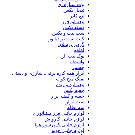
بیت ستاره ای
تبدیل بکس
تیغ کاتر
تیغه اورفرز
دسته بکس
ست بیت و بکس
کیت تست رادیاتور
گردبر پرسلان
لغلغه
نوک بیت آلن
واسطه
چسب
ابزار همه کاره برقی، شارژی و دستی
تفنگ میخ کوب
تیغه اره و رنده
جعبه بکس
جعبه و کیف ابزار
ست ابزار
سه نظام
لوازم جانبی فرز مینیاتوری
لوازم جانبی کارواش
لوازم جانبی کمپرسور هوا
لوازم جانبی هویه