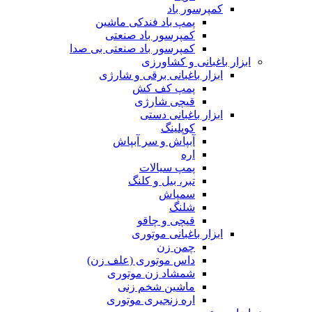
کمپرسور باد
پمپ باد فندکی ماشین
کمپرسور باد صنعتی
کمپرسور باد صنعتی بی صدا
ابزار باغبانی و کشاورزی
ابزار باغبانی برقی و شارژی
پمپ کف کش
قیچی شارژی
ابزار باغبانی دستی
کوپلینگ
آبپاش و سر آبپاش
اره
پمپ سیالات
تبر، بیل و کلنگ
سمپاش
شلنگ
قیچی و چاقو
ابزار باغبانی موتوری
چمن زن
داس موتوری (علف زن)
شمشاد زن موتوری
ماشین شخم زنی
اره زنجیری موتوری