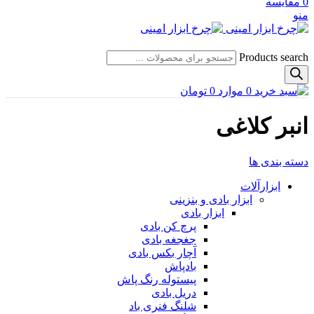
0
مقایسه
منو
Products search
0
موارد
0
تومان
انبر کلاغی
دسته بندی ها
ابزارآلات
ابزار بادی و بنزینی
ابزار بادی
پرچ کن بادی
جغجغه بادی
آچار بکس بادی
بادپاش
پیستوله رنگ پاش
دریل بادی
شلنگ فنری باد