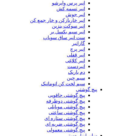
انبر پرس وایرشو
انبر تسمه کش
انبر جوش
انبر خاربازکن و خار جمع کن
انبر سوکت بنزین
انبر سیم بکسل بر
ست انبر ساق سوپاپ
گازانبر
انبر پرچ
انبر قفلی
انبر کلاغی
انبردست
دم باریک
سیم چین
سیم لخت کن اتوماتیک
پیچ گوشتی
پیچ گوشتی چاقویی
پیچ گوشتی دوطرفه
پیچ گوشتی موبایلی
پیچ گوشتی ساعتی
پیچ گوشتی ستاره ای
پیچ گوشتی ضربه ای
پیچ گوشتی معمولی
سایر ابزار دستی