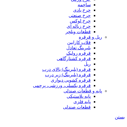
ساچمه
چرخ بادی
چرخ صنعتی
چرخ لوکس
چرخ زباله ای
قطعات ویلچر
ریل و قرقره
قلاب کارابین
بلبرینگ تعادل
قرقره رولیک
قرقره کشتارگاهی
ریل
قرقره (بلبرینگ) بالای درب
قرقره (بلبرینگ) زیر درب
قرقره کشویی دیواری
قرقره بکسلی، ورزشی، پرچمی
پایه و قطعات صندلی
پایه پلاستیکی
پایه فلزی
قطعات صندلی
بستن