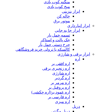
منگنه کوب بادی
میخ کوب بادی
ابزار بنزینی
چاله کن
موتور برق
ابزار انبارداری
ابزار جا به جایی
تسمه حمل بار
جک پالت و استاکر
چرخ دستی حمل بار
کالسکه یا ترولی خرید فروشگاهی
ابزار برقی و شارژی
اره
اره افقی بر
اره زنجیری برقی
اره شارژی
اره گردبر
اره مرمر بر
اره پروفیل بر
اره عمود بر(اره چکشی)
اره فارسی بر
اره میزی
دریل
دریل مگنتی