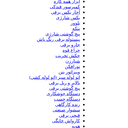
ابزار همه کاره
کمپرسور فندکی
آچار بکس برقی
بکس شارژی
بلوور
پنکه
پیچ گوشتی شارژی
پیستوله برقی رنگ پاش
جارو برقی
چراغ قوه
چکش تخریب
شیارزن
نورافکن
ویبراتور بتن
اتو لوله سبز (اتو لوله کشی)
بالابر و ریل برقی
پیچ گوشتی برقی
دستگاه جوشکاری
دستگاه چسب
رنده کارگاهی
سشوار صنعتی
قیچی برقی
کارواش خانگی
هویه