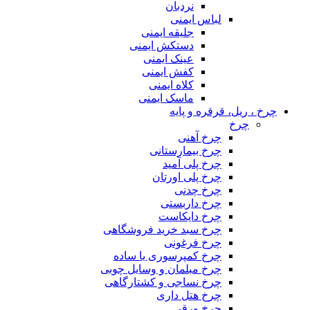
نردبان
لباس ایمنی
جلیقه ایمنی
دستکش ایمنی
عینک ایمنی
کفش ایمنی
کلاه ایمنی
ماسک ایمنی
چرخ ، ریل، قرقره و پایه
چرخ
چرخ آهنی
چرخ بیمارستانی
چرخ پلی آمید
چرخ پلی اورتان
چرخ چدنی
چرخ داربستی
چرخ دایکاست
چرخ سبد خرید فروشگاهی
چرخ فرغونی
چرخ کمپرسوری یا ساده
چرخ مبلمان و وسایل چوبی
چرخ نساجی و کشتارگاهی
چرخ هتل داری
چرخ ورقی