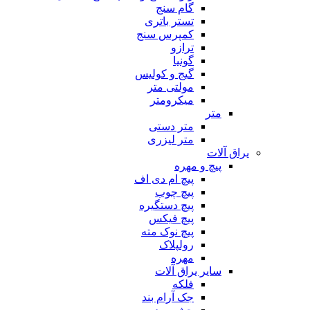
گام سنج
تستر باتری
کمپرس سنج
ترازو
گونیا
گیج و کولیس
مولتی متر
میکرومتر
متر
متر دستی
متر لیزری
یراق آلات
پیچ و مهره
پیچ ام دی اف
پیچ چوب
پیچ دستگیره
پیچ فیکس
پیچ نوک مته
رولپلاک
مهره
سایر یراق آلات
فلکه
جک آرام بند