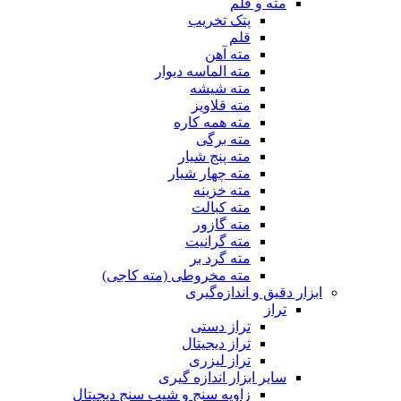
مته و قلم
پتک تخریب
قلم
مته آهن
مته الماسه دیوار
مته شیشه
مته قلاویز
مته همه کاره
مته برگی
مته پنج شیار
مته چهار شیار
مته خزینه
مته کبالت
مته گازور
مته گرانیت
مته گرد بر
مته مخروطی (مته کاجی)
ابزار دقیق و اندازه‌گیری
تراز
تراز دستی
تراز دیجیتال
تراز لیزری
سایر ابزار اندازه گیری
زاویه سنج و شیب سنج دیجیتال