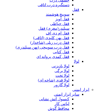
چشمی درب
دستگیره درب اتاقی
قفل
سوییچ هوشمند
قفل آویز
قفل حیاطی
سیلندر(مغزی) قفل
قفل ام دی اف
قفل پهن کلیدی (اتاقی)
قفل درب ریلی (شاخدار)
قفل درب سوییچی (پهن سیلندری)
قفل کتابی
قفل کمدی پروانه ای
لولا
لولا بادبزنی
لولا برگی
لولا تخت
لولا قدی (شاخه ای)
لولا گازور
ابزار ایمنی
سایر ابزار ایمنی
کپسول آتش نشانی
لباس کار
محافظ گوش