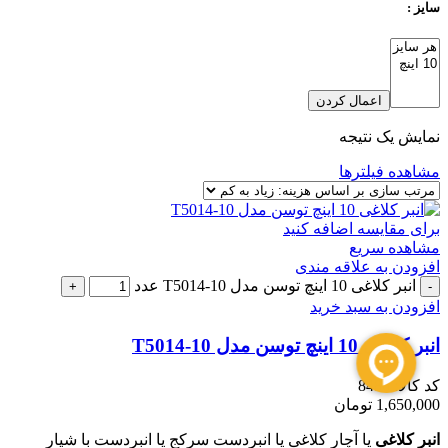
سایز :
اعمال کردن
نمایش یک نتیجه
مشاهده فیلترها
برای مقایسه اضافه کنید
مشاهده سریع
افزودن به علاقه مندی
انبر کلاغی 10 اینچ توسن مدل T5014-10 عدد
افزودن به سبد خرید
انبر کلاغی 10 اینچ توسن مدل T5014-10
کد کالا:
8486
1,650,000
تومان
انبر کلاغی
یا آچار کلاغی یا انبردست سرکج یا انبردست با شیار