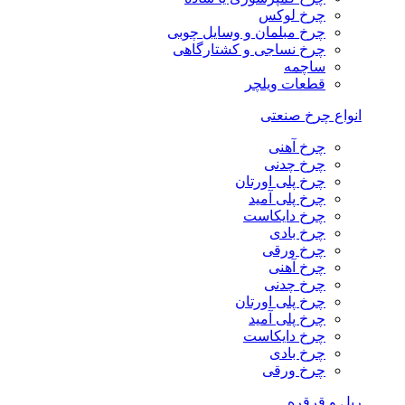
چرخ لوکس
چرخ مبلمان و وسایل چوبی
چرخ نساجی و کشتارگاهی
ساچمه
قطعات ویلچر
انواع چرخ صنعتی
چرخ آهنی
چرخ چدنی
چرخ پلی اورتان
چرخ پلی آمید
چرخ دایکاست
چرخ بادی
چرخ ورقی
چرخ آهنی
چرخ چدنی
چرخ پلی اورتان
چرخ پلی آمید
چرخ دایکاست
چرخ بادی
چرخ ورقی
ریل و قرقره