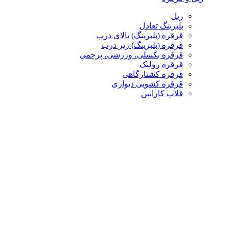
ریل
بلبرینگ تعادل
قرقره (بلبرینگ) بالای درب
قرقره (بلبرینگ) زیر درب
قرقره بکسلی، ورزشی، پرچمی
قرقره رولیک
قرقره کشتارگاهی
قرقره کشویی دیواری
قلاب کارابین