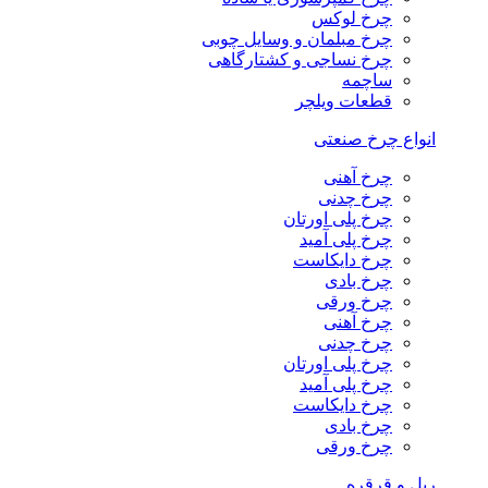
چرخ لوکس
چرخ مبلمان و وسایل چوبی
چرخ نساجی و کشتارگاهی
ساچمه
قطعات ویلچر
انواع چرخ صنعتی
چرخ آهنی
چرخ چدنی
چرخ پلی اورتان
چرخ پلی آمید
چرخ دایکاست
چرخ بادی
چرخ ورقی
چرخ آهنی
چرخ چدنی
چرخ پلی اورتان
چرخ پلی آمید
چرخ دایکاست
چرخ بادی
چرخ ورقی
ریل و قرقره