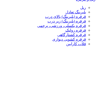
ریل
بلبرینگ تعادل
قرقره (بلبرینگ) بالای درب
قرقره (بلبرینگ) زیر درب
قرقره بکسلی، ورزشی، پرچمی
قرقره رولیک
قرقره کشتارگاهی
قرقره کشویی دیواری
قلاب کارابین