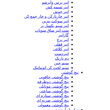
انبر پرس وایرشو
انبر تسمه کش
انبر جوش
انبر خاربازکن و خار جمع کن
انبر سوکت بنزین
انبر سیم بکسل بر
ست انبر ساق سوپاپ
گازانبر
انبر پرچ
انبر قفلی
انبر کلاغی
انبردست
دم باریک
سیم چین
سیم لخت کن اتوماتیک
پیچ گوشتی
پیچ گوشتی چاقویی
پیچ گوشتی دوطرفه
پیچ گوشتی موبایلی
پیچ گوشتی ساعتی
پیچ گوشتی ستاره ای
پیچ گوشتی ضربه ای
پیچ گوشتی معمولی
سایر ابزار دستی