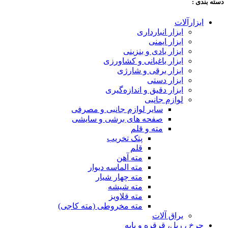
دسته‌ بندی :
ابزارآلات
ابزار انبارداری
ابزار ایمنی
ابزار بادی و بنزینی
ابزار باغبانی و کشاورزی
ابزار برقی و شارژی
ابزار دستی
ابزار دقیق و اندازه‌گیری
لوازم جانبی
سایر لوازم جانبی و مصرفی
صفحه های برشی و سایشی
مته و قلم
پتک تخریب
قلم
مته آهن
مته الماسه دیوار
مته چهار شیار
مته شیشه
مته قلاویز
مته مخروطی (مته کاجی)
یراق آلات
چرخ ، ریل، قرقره و پایه