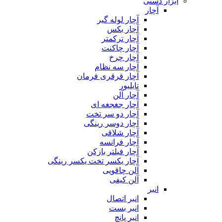
ابزار دستی
آچار
آچار لوله گیر
آچار بکس
آچار ترکمتر
آچار چاکنت
آچار چرخ
آچار سه نظام
آچار قرقری فرمان
تایلیور
آچار آلن
آچار جغجغه ای
آچار دو سر تخت
آچار دوسر رینگی
آچار شلاقی
آچار فرانسه
آچار فیلتر بازکن
آچار یکسر تخت یکسر رینگی
آلن چاقویی
آلن کیفی
انبر
انبر اتصال
انبر بست
انبر پانچ