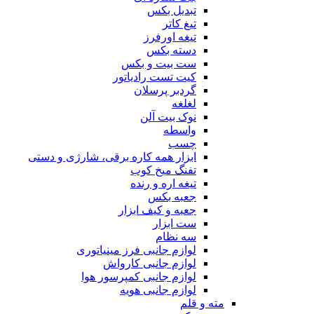
تبدیل بکس
تیغ کاتر
تیغه اورفرز
دسته بکس
ست بیت و بکس
کیت تست رادیاتور
گردبر پرسلان
لغلغه
نوک بیت آلن
واسطه
چسب
ابزار همه کاره برقی، شارژی و دستی
تفنگ میخ کوب
تیغه اره و رنده
جعبه بکس
جعبه و کیف ابزار
ست ابزار
سه نظام
لوازم جانبی فرز مینیاتوری
لوازم جانبی کارواش
لوازم جانبی کمپرسور هوا
لوازم جانبی هویه
مته و قلم