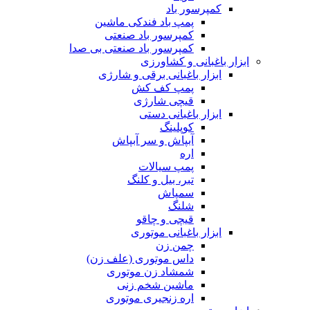
کمپرسور باد
پمپ باد فندکی ماشین
کمپرسور باد صنعتی
کمپرسور باد صنعتی بی صدا
ابزار باغبانی و کشاورزی
ابزار باغبانی برقی و شارژی
پمپ کف کش
قیچی شارژی
ابزار باغبانی دستی
کوپلینگ
آبپاش و سر آبپاش
اره
پمپ سیالات
تبر، بیل و کلنگ
سمپاش
شلنگ
قیچی و چاقو
ابزار باغبانی موتوری
چمن زن
داس موتوری (علف زن)
شمشاد زن موتوری
ماشین شخم زنی
اره زنجیری موتوری