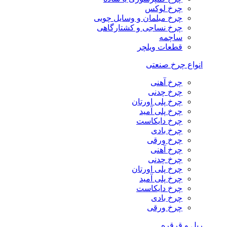
چرخ لوکس
چرخ مبلمان و وسایل چوبی
چرخ نساجی و کشتارگاهی
ساچمه
قطعات ویلچر
انواع چرخ صنعتی
چرخ آهنی
چرخ چدنی
چرخ پلی اورتان
چرخ پلی آمید
چرخ دایکاست
چرخ بادی
چرخ ورقی
چرخ آهنی
چرخ چدنی
چرخ پلی اورتان
چرخ پلی آمید
چرخ دایکاست
چرخ بادی
چرخ ورقی
ریل و قرقره