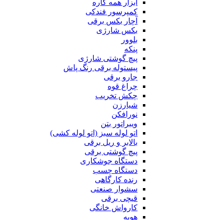
ابزار همه کاره
کمپرسور فندکی
آچار بکس برقی
بکس شارژی
بلوور
پنکه
پیچ گوشتی شارژی
پیستوله برقی رنگ پاش
جارو برقی
چراغ قوه
چکش تخریب
شیارزن
نورافکن
ویبراتور بتن
اتو لوله سبز (اتو لوله کشی)
بالابر و ریل برقی
پیچ گوشتی برقی
دستگاه جوشکاری
دستگاه چسب
رنده کارگاهی
سشوار صنعتی
قیچی برقی
کارواش خانگی
هویه