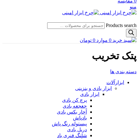
0
مقایسه
منو
Products search
0
موارد
0
تومان
پتک تخریب
دسته بندی ها
ابزارآلات
ابزار بادی و بنزینی
ابزار بادی
پرچ کن بادی
جغجغه بادی
آچار بکس بادی
بادپاش
پیستوله رنگ پاش
دریل بادی
شلنگ فنری باد