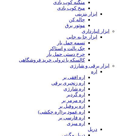
منگنه کوب بادی
میخ کوب بادی
ابزار بنزینی
چاله کن
موتور برق
ابزار انبارداری
ابزار جا به جایی
تسمه حمل بار
جک پالت و استاکر
چرخ دستی حمل بار
کالسکه یا ترولی خرید فروشگاهی
ابزار برقی و شارژی
اره
اره افقی بر
اره زنجیری برقی
اره شارژی
اره گردبر
اره مرمر بر
اره پروفیل بر
اره عمود بر(اره چکشی)
اره فارسی بر
اره میزی
دریل
دریل مگنتی