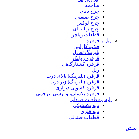
ساچمه
چرخ بادی
چرخ صنعتی
چرخ لوکس
چرخ زباله ای
قطعات ویلچر
ریل و قرقره
قلاب کارابین
بلبرینگ تعادل
قرقره رولیک
قرقره کشتارگاهی
ریل
قرقره (بلبرینگ) بالای درب
قرقره (بلبرینگ) زیر درب
قرقره کشویی دیواری
قرقره بکسلی، ورزشی، پرچمی
پایه و قطعات صندلی
پایه پلاستیکی
پایه فلزی
قطعات صندلی
بستن