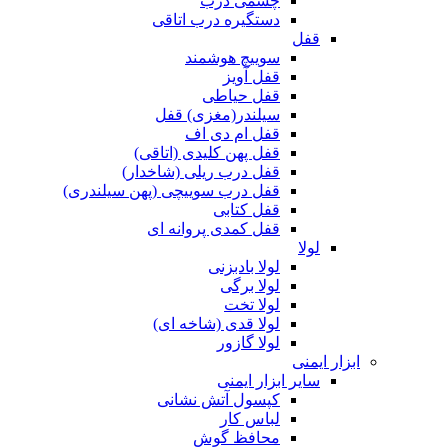
چشمی درب
دستگیره درب اتاقی
قفل
سوییچ هوشمند
قفل آویز
قفل حیاطی
سیلندر(مغزی) قفل
قفل ام دی اف
قفل پهن کلیدی (اتاقی)
قفل درب ریلی (شاخدار)
قفل درب سوییچی (پهن سیلندری)
قفل کتابی
قفل کمدی پروانه ای
لولا
لولا بادبزنی
لولا برگی
لولا تخت
لولا قدی (شاخه ای)
لولا گازور
ابزار ایمنی
سایر ابزار ایمنی
کپسول آتش نشانی
لباس کار
محافظ گوش