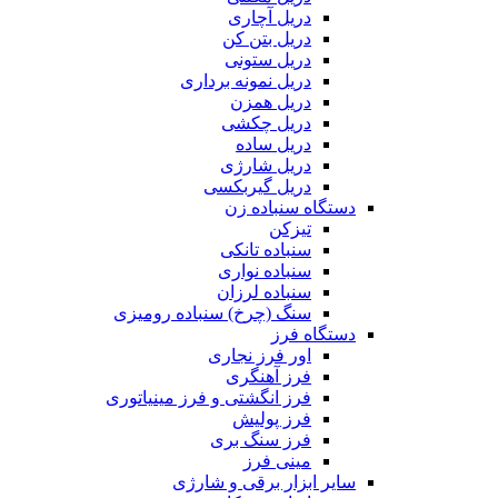
دریل آچاری
دریل بتن کن
دریل ستونی
دریل نمونه برداری
دریل همزن
دریل چکشی
دریل ساده
دریل شارژی
دریل گیربکسی
دستگاه سنباده زن
تیزکن
سنباده تانکی
سنباده نواری
سنباده لرزان
سنگ (چرخ) سنباده رومیزی
دستگاه فرز
اور فرز نجاری
فرز آهنگری
فرز انگشتی و فرز مینیاتوری
فرز پولیش
فرز سنگ بری
مینی فرز
سایر ابزار برقی و شارژی