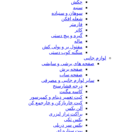
چکش
سنبه
سوهان و سنباده
شعله افکن
فازمتر
کاتر
گیره و پیچ دستی
ماله
مفتول بر و پولی کش
منگنه کوب دستی
لوازم جانبی
صفحه های برشی و سایشی
صفحه برش
صفحه ساب
سایر لوازم جانبی و مصرفی
درجه فشارسنج
کاسه مگنت
کیت تعمیر دینام و کمپرسور
کیت خاربازکن و خارجمع کن
آلن بکس
براکت تراز لیزری
بکس تکی
بکس سر دریلی
بیت ستاره ای