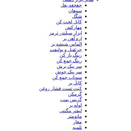
جغجغه بغل
سوهان
شگل
کابل لخت کن
مهارکش
ابزار سیلندر ترمز
اره آهن بر
الماس شیشه بر
جرثقیل و پولیفت
رینگ باز کن
رینگ جمع کن
سر پیک برش
سر پیک جوش
سوپاپ جمع کن
کابل بر
کیت تست فشار روغن
گرمکن
گریس پمپ
لوله بر
لیفتر مگنتی
مانومتر
مغار
تلمبه