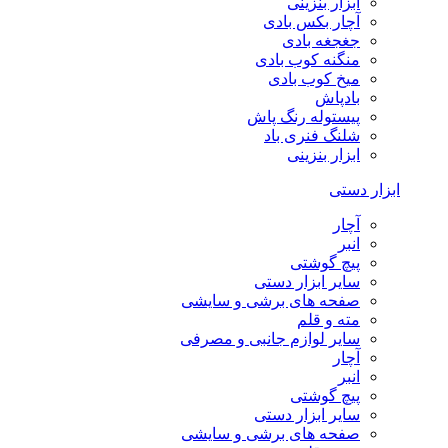
ابزار بنزینی
آچار بکس بادی
جغجغه بادی
منگنه کوب بادی
میخ کوب بادی
بادپاش
پیستوله رنگ پاش
شلنگ فنری باد
ابزار بنزینی
ابزار دستی
آچار
انبر
پیچ گوشتی
سایر ابزار دستی
صفحه های برشی و سایشی
مته و قلم
سایر لوازم جانبی و مصرفی
آچار
انبر
پیچ گوشتی
سایر ابزار دستی
صفحه های برشی و سایشی