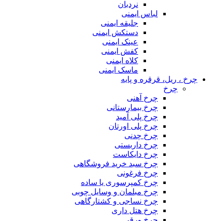
نردبان
لباس ایمنی
جلیقه ایمنی
دستکش ایمنی
عینک ایمنی
کفش ایمنی
کلاه ایمنی
ماسک ایمنی
چرخ ، ریل، قرقره و پایه
چرخ
چرخ آهنی
چرخ بیمارستانی
چرخ پلی آمید
چرخ پلی اورتان
چرخ چدنی
چرخ داربستی
چرخ دایکاست
چرخ سبد خرید فروشگاهی
چرخ فرغونی
چرخ کمپرسوری یا ساده
چرخ مبلمان و وسایل چوبی
چرخ نساجی و کشتارگاهی
چرخ هتل داری
چرخ ورقی