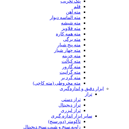
پتک تخریب
قلم
مته آهن
مته الماسه دیوار
مته شیشه
مته قلاویز
مته همه کاره
مته برگی
مته پنج شیار
مته چهار شیار
مته خزینه
مته کبالت
مته گازور
مته گرانیت
مته گرد بر
مته مخروطی (مته کاجی)
ابزار دقیق و اندازه‌گیری
تراز
تراز دستی
تراز دیجیتال
تراز لیزری
سایر ابزار اندازه گیری
تاکومتر (دورسنج)
زاویه سنج و شیب سنج دیجیتال