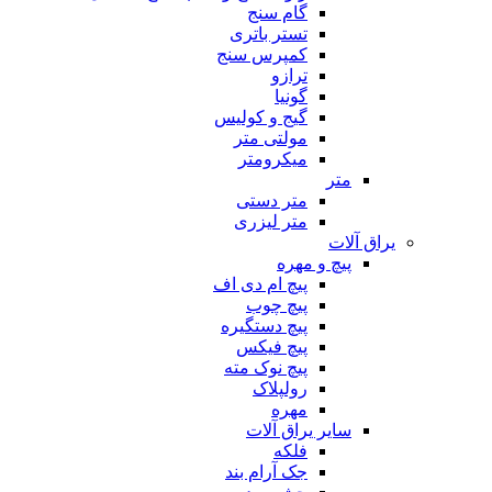
گام سنج
تستر باتری
کمپرس سنج
ترازو
گونیا
گیج و کولیس
مولتی متر
میکرومتر
متر
متر دستی
متر لیزری
یراق آلات
پیچ و مهره
پیچ ام دی اف
پیچ چوب
پیچ دستگیره
پیچ فیکس
پیچ نوک مته
رولپلاک
مهره
سایر یراق آلات
فلکه
جک آرام بند