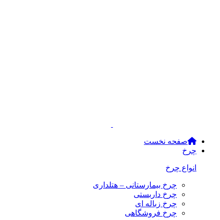
صفحه نخست
چرخ
انواع چرخ
چرخ بیمارستانی – هتلداری
چرخ داربستی
چرخ زباله ای
چرخ فروشگاهی