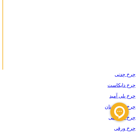
چرخ چدنی
چرخ دایکاست
چرخ پلی آمید
چرخ پلی اورتان
چرخ داربستی
چرخ ورقی