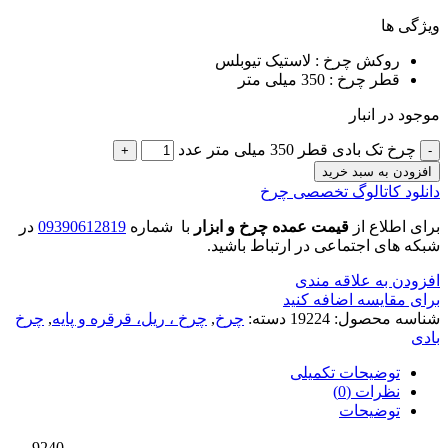
ویژگی ها
روکش چرخ : لاستیک تیوبلس
قطر چرخ : 350 میلی متر
موجود در انبار
چرخ تک بادی قطر 350 میلی متر عدد
افزودن به سبد خرید
دانلود کاتالوگ تخصصی چرخ
برای اطلاع از
قیمت عمده چرخ و ابزار
با شماره
09390612819
در
شبکه های اجتماعی در ارتباط باشید.
افزودن به علاقه مندی
برای مقایسه اضافه کنید
شناسه محصول:
19224
دسته:
چرخ
,
چرخ ، ریل، قرقره و پایه
,
چرخ
بادی
توضیحات تکمیلی
نظرات (0)
توضیحات
9240