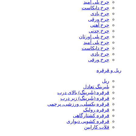
چرخ پلی آمید
چرخ دایکاست
چرخ بادی
چرخ ورقی
چرخ آهنی
چرخ چدنی
چرخ پلی اورتان
چرخ پلی آمید
چرخ دایکاست
چرخ بادی
چرخ ورقی
ریل و قرقره
ریل
بلبرینگ تعادل
قرقره (بلبرینگ) بالای درب
قرقره (بلبرینگ) زیر درب
قرقره بکسلی، ورزشی، پرچمی
قرقره رولیک
قرقره کشتارگاهی
قرقره کشویی دیواری
قلاب کارابین