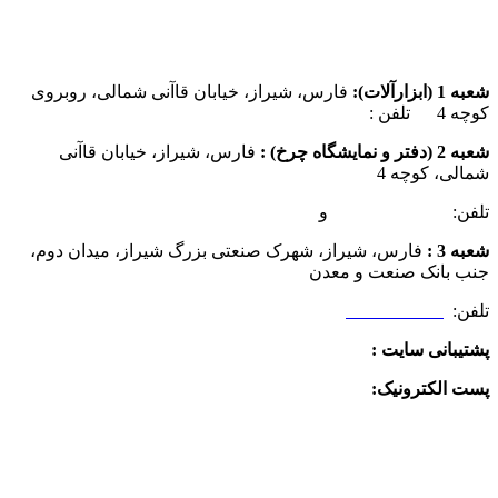
شعبه 1 (ابزارآلات):
فارس، شیراز، خیابان قاآنی شمالی، روبروی
کوچه 4 تلفن :
07137385162
شعبه 2 (دفتر و نمایشگاه چرخ) :
فارس، شیراز، خیابان قاآنی
شمالی، کوچه 4
تلفن:
07132349472
و
07132332354
شعبه 3 :
فارس، شیراز، شهرک صنعتی بزرگ شیراز، میدان دوم،
جنب بانک صنعت و معدن
تلفن:
09025506188
پشتیبانی سایت :
09390612819
پست الکترونیک:
info@charkhabzar.com