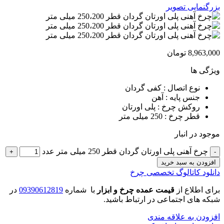
بزرگنمایی تصویر
8,963,000
تومان
ویژگی ها
نوع اتصال : کفی گردان
جنس پایه : آهن
روکش چرخ : پلی اورتان
قطر چرخ : 250 میلی متر
موجود در انبار
چرخ آهنی پلی اورتان گردان قطر 250 میلی متر عدد
افزودن به سبد خرید
دانلود کاتالوگ تخصصی چرخ
برای اطلاع از
قیمت عمده چرخ و ابزار
با شماره
09390612819
در
شبکه های اجتماعی در ارتباط باشید.
افزودن به علاقه مندی