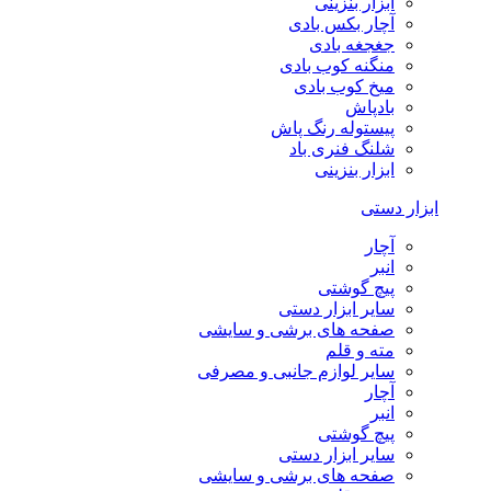
ابزار بنزینی
آچار بکس بادی
جغجغه بادی
منگنه کوب بادی
میخ کوب بادی
بادپاش
پیستوله رنگ پاش
شلنگ فنری باد
ابزار بنزینی
ابزار دستی
آچار
انبر
پیچ گوشتی
سایر ابزار دستی
صفحه های برشی و سایشی
مته و قلم
سایر لوازم جانبی و مصرفی
آچار
انبر
پیچ گوشتی
سایر ابزار دستی
صفحه های برشی و سایشی