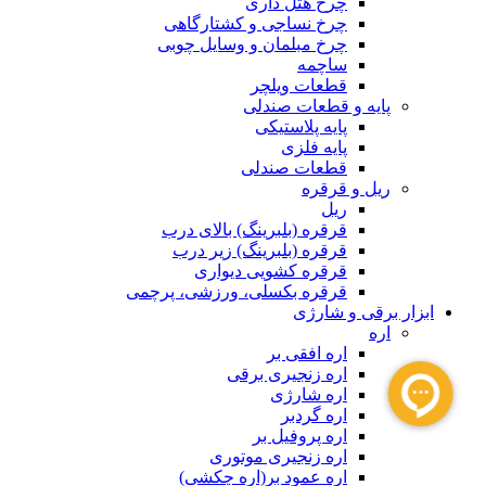
چرخ هتل داری
چرخ نساجی و کشتارگاهی
چرخ مبلمان و وسایل چوبی
ساچمه
قطعات ویلچر
پایه و قطعات صندلی
پایه پلاستیکی
پایه فلزی
قطعات صندلی
ریل و قرقره
ریل
قرقره (بلبرینگ) بالای درب
قرقره (بلبرینگ) زیر درب
قرقره کشویی دیواری
قرقره بکسلی، ورزشی، پرچمی
ابزار برقی و شارژی
اره
اره افقی بر
اره زنجیری برقی
اره شارژی
اره گردبر
اره پروفیل بر
اره زنجیری موتوری
اره عمود بر(اره چکشی)