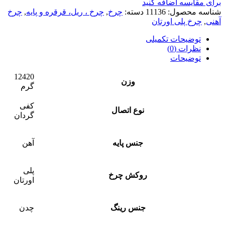
برای مقایسه اضافه کنید
شناسه محصول:
11136
دسته:
چرخ
,
چرخ ، ریل، قرقره و پایه
,
چرخ
آهنی
,
چرخ پلی اورتان
توضیحات تکمیلی
نظرات (0)
توضیحات
12420
وزن
گرم
کفی
نوع اتصال
گردان
جنس پایه
آهن
پلی
روکش چرخ
اورتان
جنس رینگ
چدن