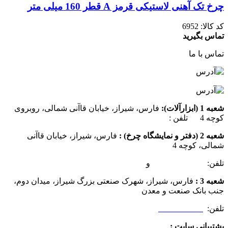
چرخ تک آهنی لاستیکی قرمز A قطر 160 میلی متر
کد کالا:
6952
تماس بگیرید
تماس با ما
شعبه 1 (ابزارآلات):
فارس، شیراز، خیابان قاآنی شمالی، روبروی
کوچه 4 تلفن :
07137385162
شعبه 2 (دفتر و نمایشگاه چرخ) :
فارس، شیراز، خیابان قاآنی
شمالی، کوچه 4
تلفن:
07132349472
و
07132332354
شعبه 3 :
فارس، شیراز، شهرک صنعتی بزرگ شیراز، میدان دوم،
جنب بانک صنعت و معدن
تلفن:
09025506188
پشتیبانی سایت :
09390612819