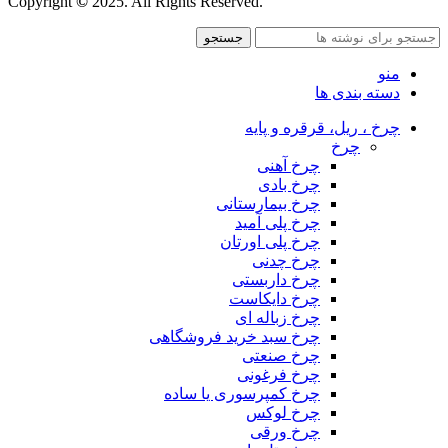
Copyright
©
2025. All Rights Reserved.
جستجو
منو
دسته بندی ها
چرخ ، ریل، قرقره و پایه
چرخ
چرخ آهنی
چرخ بادی
چرخ بیمارستانی
چرخ پلی آمید
چرخ پلی اورتان
چرخ چدنی
چرخ داربستی
چرخ دایکاست
چرخ زباله ای
چرخ سبد خرید فروشگاهی
چرخ صنعتی
چرخ فرغونی
چرخ کمپرسوری یا ساده
چرخ لوکس
چرخ ورقی