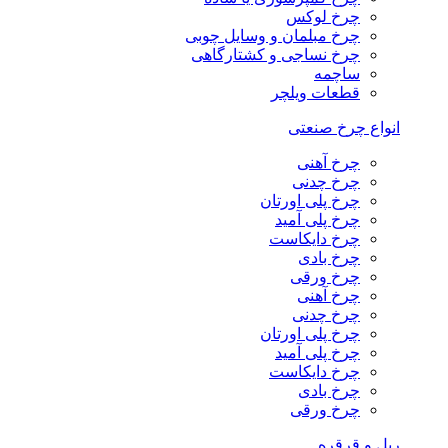
چرخ لوکس
چرخ مبلمان و وسایل چوبی
چرخ نساجی و کشتارگاهی
ساچمه
قطعات ویلچر
انواع چرخ صنعتی
چرخ آهنی
چرخ چدنی
چرخ پلی اورتان
چرخ پلی آمید
چرخ دایکاست
چرخ بادی
چرخ ورقی
چرخ آهنی
چرخ چدنی
چرخ پلی اورتان
چرخ پلی آمید
چرخ دایکاست
چرخ بادی
چرخ ورقی
ریل و قرقره