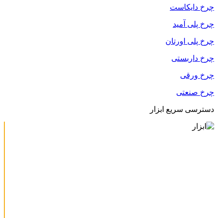
چرخ دایکاست
چرخ پلی آمید
چرخ پلی اورتان
چرخ داربستی
چرخ ورقی
چرخ صنعتی
دسترسی سریع ابزار