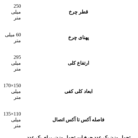
250
قطر چرخ
میلی
متر
60 میلی
پهنای چرخ
متر
295
ارتفاع کلی
میلی
متر
150×170
ابعاد کلی کفی
میلی
متر
110×135
فاصله آکس تا آکس اتصال
میلی
متر
تحمل وزن یک عدد چرخ
این تحمل وزن، برای يک عدد