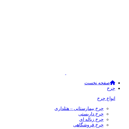
صفحه نخست
چرخ
انواع چرخ
چرخ بیمارستانی – هتلداری
چرخ داربستی
چرخ زباله ای
چرخ فروشگاهی