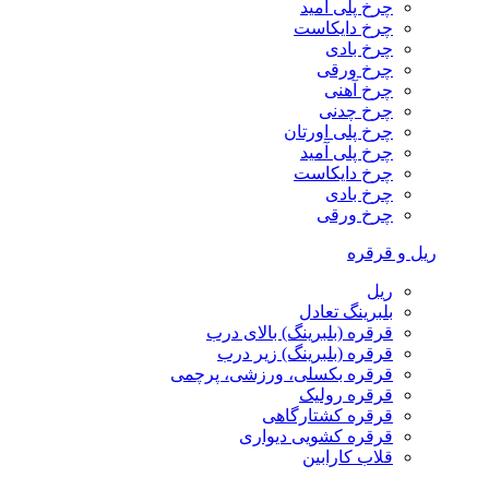
چرخ پلی آمید
چرخ دایکاست
چرخ بادی
چرخ ورقی
چرخ آهنی
چرخ چدنی
چرخ پلی اورتان
چرخ پلی آمید
چرخ دایکاست
چرخ بادی
چرخ ورقی
ریل و قرقره
ریل
بلبرینگ تعادل
قرقره (بلبرینگ) بالای درب
قرقره (بلبرینگ) زیر درب
قرقره بکسلی، ورزشی، پرچمی
قرقره رولیک
قرقره کشتارگاهی
قرقره کشویی دیواری
قلاب کارابین