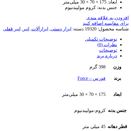
ابعاد: 175 × 70 × 30 میلی‌متر
جنس بدنه: کروم مولیبدنیوم
افزودن به علاقه مندی
برای مقایسه اضافه کنید
شناسه محصول:
19320
دسته:
ابزار دستی
,
ابزارآلات
,
انبر
,
انبر قفلی
توضیحات تکمیلی
نظرات (0)
توضیحات
درباره برند
وزن
398 گرم
برند
فورس – Force
ابعاد
175 × 70 × 30 میلی‌متر
جنس بدنه
کروم-مولیبدنیوم
قطر دهانه
45 میلی متر