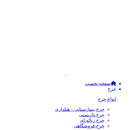
صفحه نخست
چرخ
انواع چرخ
چرخ بیمارستانی – هتلداری
چرخ داربستی
چرخ زباله ای
چرخ فروشگاهی