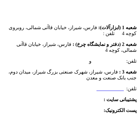
شعبه 1 (ابزارآلات):
فارس، شیراز، خیابان قاآنی شمالی، روبروی
کوچه 4 تلفن :
07137385162
شعبه 2 (دفتر و نمایشگاه چرخ) :
فارس، شیراز، خیابان قاآنی
شمالی، کوچه 4
تلفن:
07132349472
و
07132332354
شعبه 3 :
فارس، شیراز، شهرک صنعتی بزرگ شیراز، میدان دوم،
جنب بانک صنعت و معدن
تلفن:
09025506188
پشتیبانی سایت :
09390612819
پست الکترونیک:
info@charkhabzar.com