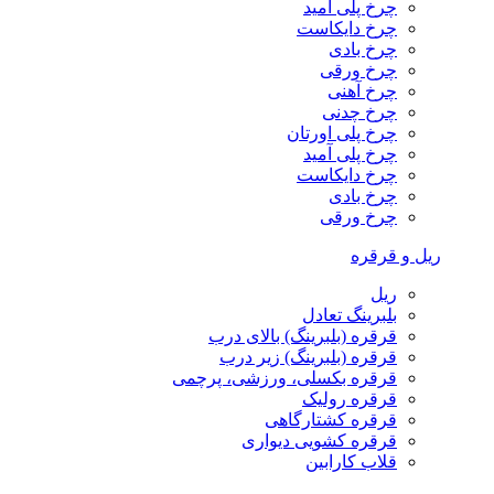
چرخ پلی آمید
چرخ دایکاست
چرخ بادی
چرخ ورقی
چرخ آهنی
چرخ چدنی
چرخ پلی اورتان
چرخ پلی آمید
چرخ دایکاست
چرخ بادی
چرخ ورقی
ریل و قرقره
ریل
بلبرینگ تعادل
قرقره (بلبرینگ) بالای درب
قرقره (بلبرینگ) زیر درب
قرقره بکسلی، ورزشی، پرچمی
قرقره رولیک
قرقره کشتارگاهی
قرقره کشویی دیواری
قلاب کارابین