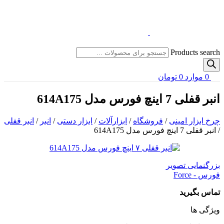
Products search
0
موارد
0
تومان
انبر قفلی 7 اینچ فورس مدل 614A175
چرخ ابزار امینی
/
فروشگاه
/
ابزارآلات
/
ابزار دستی
/
انبر
/
انبر قفلی
/
انبر قفلی 7 اینچ فورس مدل 614A175
بزرگنمایی تصویر
فورس - Force
تماس بگیرید
ویژگی ها