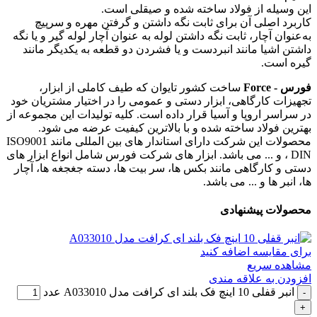
این وسیله از فولاد ساخته شده و صیقلی است.
کاربرد اصلی آن برای ثابت نگه ‌داشتن و گرفتن مهره و سرپیچ
به‌عنوان آچار، ثابت نگه‌ داشتن لوله به‌ عنوان آچار لوله گیر و یا نگه‌
داشتن اشیا مانند انبردست و یا فشردن دو قطعه به یکدیگر مانند
گیره است.
فورس - Force
ساخت کشور تایوان که طیف کاملی از ابزار،
تجهیزات کارگاهی، ابزار دستی و عمومی را در اختیار مشتریان خود
در سراسر اروپا و آسیا قرار داده است. کلیه تولیدات این مجموعه از
بهترین فولاد ساخته شده و با بالاترین کیفیت عرضه می شود.
محصولات این شرکت دارای استاندار های بین المللی مانند ISO9001
، DIN و ... می باشد. ابزار های شرکت فورس شامل انواع ابزار های
دستی و کارگاهی مانند بکس ها، سر بیت ها، دسته جغجغه ها، آچار
ها، انبر ها و ... می باشد.
محصولات پیشنهادی
برای مقایسه اضافه کنید
مشاهده سریع
افزودن به علاقه مندی
انبر قفلی 10 اینچ فک بلند ای کرافت مدل A033010 عدد