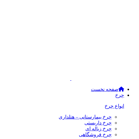
صفحه نخست
چرخ
انواع چرخ
چرخ بیمارستانی – هتلداری
چرخ داربستی
چرخ زباله ای
چرخ فروشگاهی