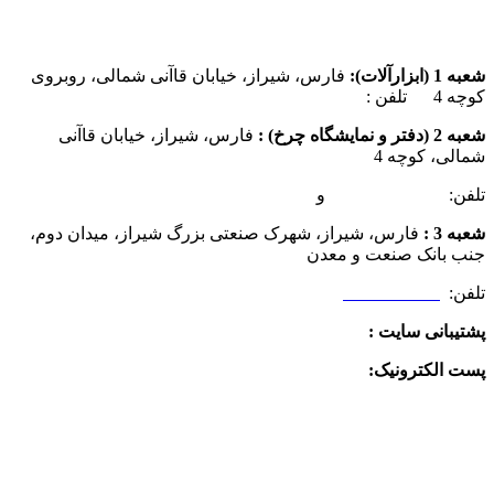
شعبه 1 (ابزارآلات):
فارس، شیراز، خیابان قاآنی شمالی، روبروی
کوچه 4 تلفن :
07137385162
شعبه 2 (دفتر و نمایشگاه چرخ) :
فارس، شیراز، خیابان قاآنی
شمالی، کوچه 4
تلفن:
07132349472
و
07132332354
شعبه 3 :
فارس، شیراز، شهرک صنعتی بزرگ شیراز، میدان دوم،
جنب بانک صنعت و معدن
تلفن:
09025506188
پشتیبانی سایت :
09390612819
پست الکترونیک:
info@charkhabzar.com