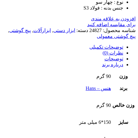
نوع : چهار سو
جنس بدنه : فولاد S3
افزودن به علاقه مندی
برای مقایسه اضافه کنید
شناسه محصول:
24827
دسته:
ابزار دستی
,
ابزارآلات
,
پیچ گوشتی
,
پیچ گوشتی معمولی
توضیحات تکمیلی
نظرات (0)
توضیحات
درباره برند
وزن
90 گرم
برند
هنس – Hans
وزن خالص
90 گرم
سایز
150*6 میلی متر