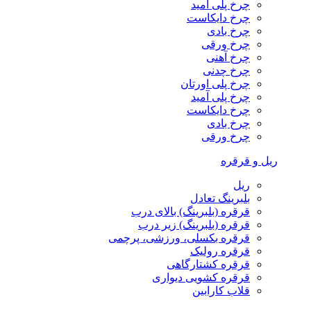
چرخ پلی آمید
چرخ دایکاست
چرخ بادی
چرخ ورقی
چرخ آهنی
چرخ چدنی
چرخ پلی اورتان
چرخ پلی آمید
چرخ دایکاست
چرخ بادی
چرخ ورقی
ریل و قرقره
ریل
بلبرینگ تعادل
قرقره (بلبرینگ) بالای درب
قرقره (بلبرینگ) زیر درب
قرقره بکسلی، ورزشی، پرچمی
قرقره رولیک
قرقره کشتارگاهی
قرقره کشویی دیواری
قلاب کارابین