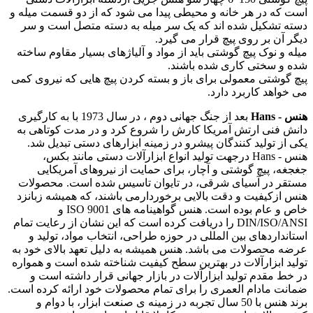
است که در هر خانه و محیطی پیدا می شود که از دو قسمت میله و
دسته تشکیل شده اند که یک سر میله به دسته متصل است و سر
دیگر آن بر روی پیچ قرار می گیرد.
میله و نوک پیچ گوشتی باید از مواد و آلیاژهای بسیار مقاوم ساخته
شده و سختی کاری شده باشند.
پیچ گوشتی معمولی برای باز و بسته کردن پیچ هایی که نیروی کمی
می خواهد کاربرد دارد.
هنس - Hans
بعد از جنگ جهانی دوم ، در سال 1973 با به کارگیری
دانش فنی ارتش آمریکا کارش را شروع کرد و در مدت کوتاهی به
یکی از تولید کنندگان پیشرو در زمینه ابزارهای دستی تبدیل شد.
هنس - Hans درجهت تولید انواع ابزارآلات دستی مانند بکس،
جغجغه، پیچ گوشتی و آچار، برای حمایت از نیروهای آمریکایی
مستقر در آسیای شرقی، در تایوان تاسیس شده است. محصولات
هنس ازکیفیت و دقت بالایی برخوردارمی باشند، که همیشه زبانزد
خاص و عام بوده است. هنس گواهینامه های ISO 9001 و
DIN/ISO/ANSI را دریافت کرده است که این نشان از رعایت تمام
استانداردهای بین المللی در حوزه طراحی، انتخاب مواد، تولید و
عرضه محصولات می باشد. هنس همیشه به دلیل تعهد بالای خود به
تولید ابزارآلات در بهترین سطح کیفیت شناخته شده است و همواره
در خط مقدم تولید ابزارآلات در بازار جهانی قرار داشته است و
ضمانت مادام العمری را برای تمام محصولات خود ارائه کرده است.
برند هنس با 50 سال تجربه در زمینه ی صنعت ابزار، با دوام و