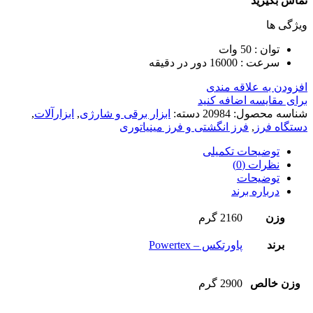
تماس بگیرید
ویژگی ها
توان : 50 وات
سرعت : 16000 دور در دقیقه
افزودن به علاقه مندی
برای مقایسه اضافه کنید
شناسه محصول:
20984
دسته:
ابزار برقی و شارژی
,
ابزارآلات
,
دستگاه فرز
,
فرز انگشتی و فرز مینیاتوری
توضیحات تکمیلی
نظرات (0)
توضیحات
درباره برند
وزن
2160 گرم
برند
پاورتکس – Powertex
وزن خالص
2900 گرم