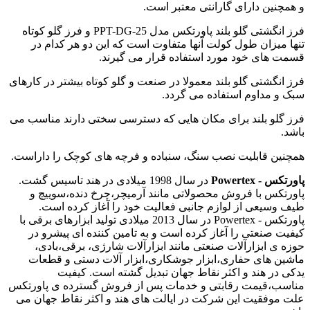
و همچنین دارای گارانتی معتبر است.
فرز انگشتی گلو بلند پاورتکس مدل PPT-DG-25 و فرز گلو کوتاه
تنها میزان طول کولت آنها متفاوت است که این دو هر کدام در
قسمت های خود مورد استفاده قرار می گیرند.
فرز انگشتی گلو بلند معمولا در صنعت و گلو کوتاه بیشتر در کارهای
سبک و مداوم استفاده می گردد.
فرز گلو بلند برای مکان هایی که دسترسی سختی دارند مناسب می
باشد.
همچنین قابلیت نصب سنگ، سنباده و فرچه های کوچک را داراست.
پاورتکس - Powertex
در سال 1998 میلادی در هند تاسیس گشت.
پاورتکس با فروش محصولاتی مانند آرمیچر،چرخ دنده،سوییچ و
طیف وسیعی از لوازم جانبی فعالیت خود را آغاز کرده است.
پاورتکس - Powertex در سال 2013 میلادی تولید ابزارهای برقی با
کیفیت صنعتی را آغاز کرده است و به تامین کننده ای پیشرو در
حوزه ی ابزارآلات صنعتی مانند ابزارآلات شارژی، برقی،بادی،
ماشین های حفاری،ابزار جوشکاری،ابزار آلات دستی و قطعات
یدکی در هند و اکثر نقاط جهان تبدیل گشته است. کیفیت
مناسب،قیمت رقابتی و خدمات پس از فروش گسترده ی پاورتکس
علت موفقیت این شرکت در ایالت های هند و اکثر نقاط جهان می