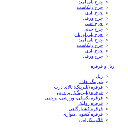
چرخ پلی آمید
چرخ دایکاست
چرخ بادی
چرخ ورقی
چرخ آهنی
چرخ چدنی
چرخ پلی اورتان
چرخ پلی آمید
چرخ دایکاست
چرخ بادی
چرخ ورقی
ریل و قرقره
ریل
بلبرینگ تعادل
قرقره (بلبرینگ) بالای درب
قرقره (بلبرینگ) زیر درب
قرقره بکسلی، ورزشی، پرچمی
قرقره رولیک
قرقره کشتارگاهی
قرقره کشویی دیواری
قلاب کارابین