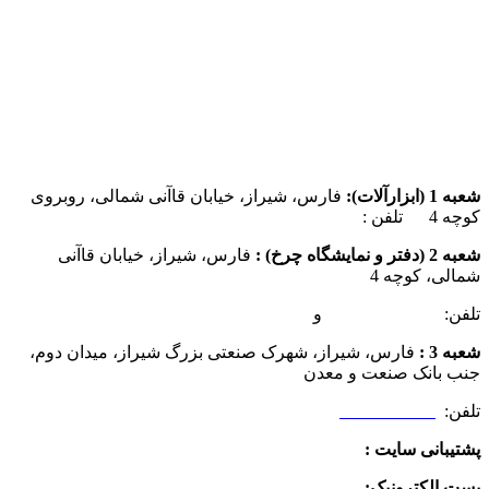
شعبه 1 (ابزارآلات):
فارس، شیراز، خیابان قاآنی شمالی، روبروی
کوچه 4 تلفن :
07137385162
شعبه 2 (دفتر و نمایشگاه چرخ) :
فارس، شیراز، خیابان قاآنی
شمالی، کوچه 4
تلفن:
07132349472
و
07132332354
شعبه 3 :
فارس، شیراز، شهرک صنعتی بزرگ شیراز، میدان دوم،
جنب بانک صنعت و معدن
تلفن:
09025506188
پشتیبانی سایت :
09390612819
پست الکترونیک:
info@charkhabzar.com