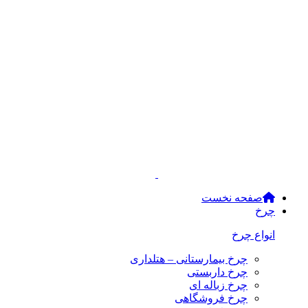
صفحه نخست
چرخ
انواع چرخ
چرخ بیمارستانی – هتلداری
چرخ داربستی
چرخ زباله ای
چرخ فروشگاهی